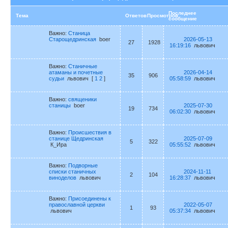
Последнее
Тема
Ответов
Просмотров
сообщение
Важно:
Станица
Старощедринская
boer
2026-05-13
27
1928
16:19:16
львович
Важно:
Станичные
атаманы и почетные
2026-04-14
35
906
судьи
львович
[
1
2
]
05:58:59
львович
Важно:
священики
станицы
boer
2025-07-30
19
734
06:02:30
львович
Важно:
Происшествия в
станице Щедринская
2025-07-09
5
322
К_Ира
05:55:52
львович
Важно:
Подворные
списки станичных
2024-11-11
2
104
виноделов
львович
16:28:37
львович
Важно:
Присоединены к
православной церкви
2022-05-07
1
93
львович
05:37:34
львович