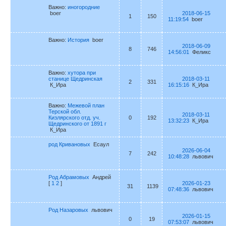
Важно:
иногородние
boer
2018-06-15
1
150
11:19:54
boer
Важно:
История
boer
2018-06-09
8
746
14:56:01
Феликс
Важно:
хутора при
станице Щедринская
2018-03-11
2
331
К_Ира
16:15:16
К_Ира
Важно:
Межевой план
Терской обл.
2018-03-11
Кизлярского отд. уч.
0
192
13:32:23
К_Ира
Щедринского от 1891 г
К_Ира
род Кривановых
Есаул
2026-06-04
7
242
10:48:28
львович
Род Абрамовых
Андрей
[
1
2
]
2026-01-23
31
1139
07:48:36
львович
Род Назаровых
львович
2026-01-15
0
19
07:53:07
львович