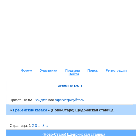
Форум
Участники
Правила
Поиск
Регистрация
Войти
Активные темы
Привет, Гость!
Войдите
или
зарегистрируйтесь
.
»
Гребенские казаки
»
(Ново-Старо) Щедринская станица
Страница:
1
2
3
…
8
»
(Ново-Старо) Щедринская станица