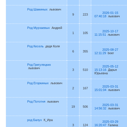
Род Шаминых
львович
2026-01-15
9
223
07:40:18
львович
Род Мурзаевых
Андрей
2025-10-17
1
105
11:15:51
львович
Род Кесель
дядя Коля
2025-08-27
6
355
12:11:29
boer
Род Григулецких
2025-05-12
львович
3
510
15:13:16
Дарья
Юрьевна
Род Егоркиных
львович
2025-03-31
2
167
15:01:04
львович
Род Пототня
львович
2025-03-31
19
506
14:56:32
львович
род Балух
К_Ира
2025-03-29
3
124
16:20:47
Галина