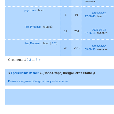
Колгина
род Шпак
boer
2025-02-23
3
91
17:08:40
boer
Род Рябовых
Андрей
2025-02-16
17
764
07:26:16
львович
Род Поповых
boer
[
1
2
]
2025-02-06
36
2049
09:09:38
львович
Страница:
1
2
3
…
8
»
»
Гребенские казаки
»
(Ново-Старо) Щедринская станица
Рейтинг форумов
|
Создать форум бесплатно