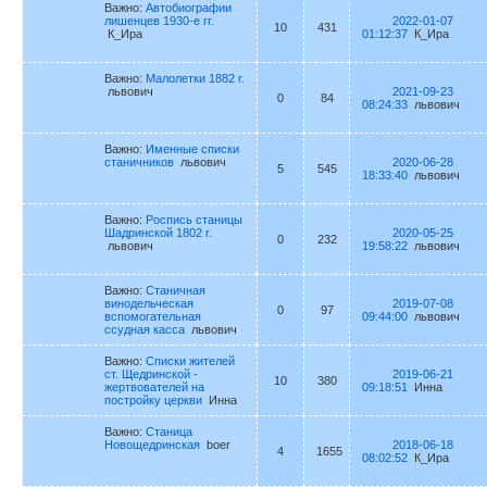
Важно:
Автобиографии
лишенцев 1930-е гг.
2022-01-07
10
431
К_Ира
01:12:37
К_Ира
Важно:
Малолетки 1882 г.
львович
2021-09-23
0
84
08:24:33
львович
Важно:
Именные списки
станичников
львович
2020-06-28
5
545
18:33:40
львович
Важно:
Роспись станицы
Шадринской 1802 г.
2020-05-25
0
232
львович
19:58:22
львович
Важно:
Станичная
винодельческая
2019-07-08
0
97
вспомогательная
09:44:00
львович
ссудная касса
львович
Важно:
Списки жителей
ст. Щедринской -
2019-06-21
10
380
жертвователей на
09:18:51
Инна
постройку церкви
Инна
Важно:
Станица
Новощедринская
boer
2018-06-18
4
1655
08:02:52
К_Ира