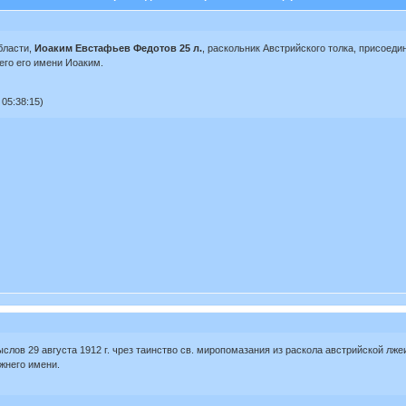
бласти,
Иоаким Евстафьев Федотов 25 л.
, раскольник Австрийского толка, присоеди
его его имени Иоаким.
05:38:15)
лов 29 августа 1912 г. чрез таинство св. миропомазания из раскола австрийской лж
жнего имени.