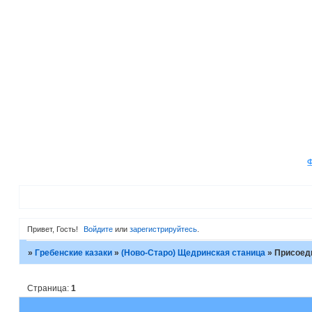
Привет, Гость!
Войдите
или
зарегистрируйтесь
.
»
Гребенские казаки
»
(Ново-Старо) Щедринская станица
»
Присоед
Страница:
1