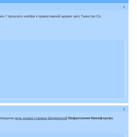
1
нен 7 прошлого ноября к православной церкви чрез Таинство Св.
2
еиерархии
дочь казака станицы Щедринской
Евфросиния Никифорова