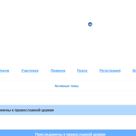
Форум
Участники
Правила
Поиск
Регистрация
В
Активные темы
инены к православной церкви
Присоединены к православной церкви