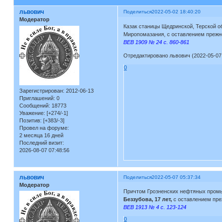
львович
Поделиться
2022-05-02 18:40:20
Модератор
Казак станицы Щедринской, Терской о
Миропомазания, с оставлением прежн
ВЕВ 1909 № 24 с. 860-861
Отредактировано львович (2022-05-07 
0
Зарегистрирован
: 2012-06-13
Приглашений:
0
Сообщений:
18773
Уважение:
[+274/-1]
Позитив:
[+383/-3]
Провел на форуме:
2 месяца 16 дней
Последний визит:
2026-08-07 07:48:56
львович
Поделиться
2022-05-07 05:37:34
Модератор
Причтом Грозненских нефтяных промыс
Беззубова, 17 лет,
с оставлением пре
ВЕВ 1913 № 4 с. 123-124
0