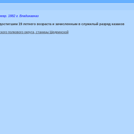
евр. 1882 г. Владикавказ
г. достигшим 19 летнего возраста и зачисленным в служилый разряд казаков
ского полкового округа, станицы Щедринской