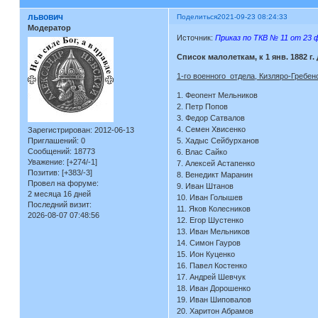
львович
Поделиться
2021-09-23 08:24:33
Модератор
Источник:
Приказ по ТКВ № 11 от 23 ф
Список малолеткам, к 1 янв. 1882 
1-го военного отдела, Кизляро-Гребен
1. Феопент Мельников
2. Петр Попов
3. Федор Сатвалов
4. Семен Хвисенко
Зарегистрирован
: 2012-06-13
Приглашений:
0
5. Хадыс Сейбурханов
Сообщений:
18773
6. Влас Сайко
Уважение:
[+274/-1]
7. Алексей Астапенко
Позитив:
[+383/-3]
8. Венедикт Маранин
Провел на форуме:
9. Иван Штанов
2 месяца 16 дней
10. Иван Голышев
Последний визит:
11. Яков Колесников
2026-08-07 07:48:56
12. Егор Шустенко
13. Иван Мельников
14. Симон Гауров
15. Ион Куценко
16. Павел Костенко
17. Андрей Шевчук
18. Иван Дорошенко
19. Иван Шиповалов
20. Харитон Абрамов