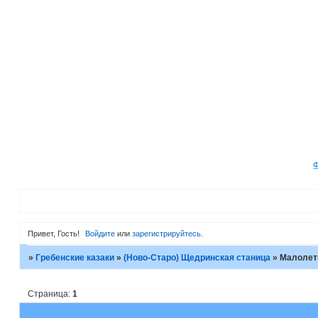
Привет, Гость!
Войдите
или
зарегистрируйтесь
.
»
Гребенские казаки
»
(Ново-Старо) Щедринская станица
»
Малолетк
Страница:
1