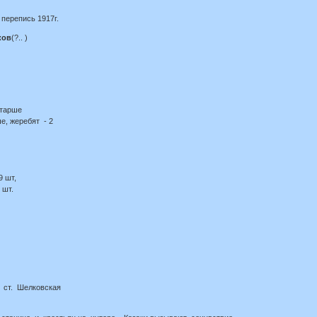
перепись 1917г.
ков
(?.. )
старше
е, жеребят - 2
- 29 шт,
 шт.
 ст. Шелковская