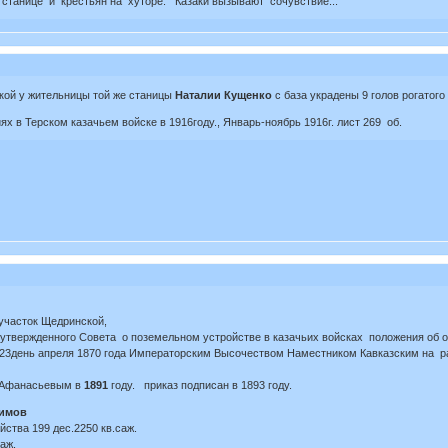
 станице и крестьян на хуторе. Казаки вызывают сочувствие...
кой у жительницы той же станицы
Наталии Кущенко
с база украдены 9 голов рогатого 
 в Терском казачьем войске в 1916году., Январь-ноябрь 1916г. лист 269 об.
 участок Щедринской,
утвержденного Совета о поземельном устройстве в казачьих войсках положения об 
к 23день апреля 1870 года Императорским Высочеством Наместником Кавказским на р
 Афанасьевым в
1891
году. приказ подписан в 1893 году.
кимов
йства 199 дес.2250 кв.саж.
аж.