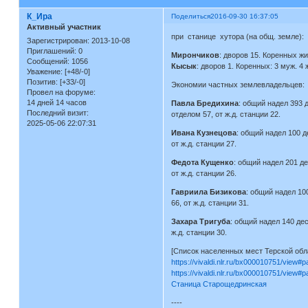
К_Ира
Поделиться
2016-09-30 16:37:05
Активный участник
при станице хутора (на общ. земле):
Зарегистрирован
: 2013-10-08
Приглашений:
0
Мирончиков
: дворов 15. Коренных жи
Сообщений:
1056
Кысык
: дворов 1. Коренных: 3 муж. 4 
Уважение:
[+48/-0]
Позитив:
[+33/-0]
Экономии частных землевладельцев:
Провел на форуме:
14 дней 14 часов
Павла Бредихина
: общий надел 393 д
Последний визит:
отделом 57, от ж.д. станции 22.
2025-05-06 22:07:31
Ивана Кузнецова
: общий надел 100 д
от ж.д. станции 27.
Федота Кущенко
: общий надел 201 де
от ж.д. станции 26.
Гавриила Бизикова
: общий надел 10
66, от ж.д. станции 31.
Захара Тригуба
: общий надел 140 дес
ж.д. станции 30.
[Список населенных мест Терской обла
https://vivaldi.nlr.ru/bx000010751/view#
https://vivaldi.nlr.ru/bx000010751/view#
Станица Старощедринская
----