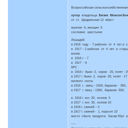
Всероссийская сельскохозяйственная 
хутор
владельца
Бизик Моисея Бо
от ст. Щедринская 12 вёрст
мужчин 6, женщин 6
сословие: крестьяне
Лошадей:
в 1916 году - 7 рабочих от 4 лет и 
в 1917 – 2 рабочих от 4 лет и старш
волов:
в 1916 г. - 7
в 1917 - 6
КРС :
в 1916 г быки -2, коров - 25, телят 
в 1917 г. быки- 2, коров -29, телят - 17
мелкого скота:
в 1916 г. овец – 1550, баранов - 350,
в 1917 г. овец – 1360, баранов -500,
в 1916 г. коз 20, козлов 5
в 1917 г. коз 30, козлов 10
в 1916 г. свиней – 3
в 1917 г. свиней - 1, поросят 10
место сбыта продукта: Хасав-Юрт и
----