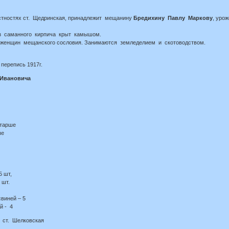
тностях ст. Щедринская, принадлежит мещанину
Бредихину Павлу Маркову
, уро
з саманного кирпича крыт камышом.
женщин мещанского сословия. Занимаются земледелием и скотоводством.
перепись 1917г.
Ивановича
старше
ше
- 35 шт,
 шт.
свиней – 5
й - 4
 ст. Шелковская