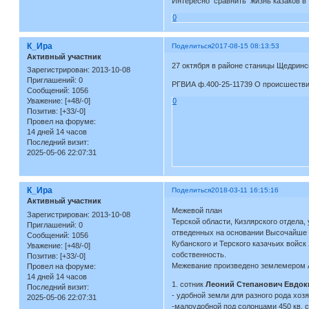
Интересно сравнить жизнь казаков в
0
К_Ира
Поделиться
2017-08-15 08:13:53
Активный участник
27 октября в районе станицы Щедринс
Зарегистрирован
: 2013-10-08
Приглашений:
0
РГВИА ф.400-25-11739 О происшествиях
Сообщений:
1056
Уважение:
[+48/-0]
0
Позитив:
[+33/-0]
Провел на форуме:
14 дней 14 часов
Последний визит:
2025-05-06 22:07:31
К_Ира
Поделиться
2018-03-11 16:15:16
Активный участник
Межевой план
Зарегистрирован
: 2013-10-08
Терской области, Кизлярского отдела,
Приглашений:
0
отведенных на основании Высочайше 
Сообщений:
1056
Кубанского и Терского казачьих войс
Уважение:
[+48/-0]
собственность.
Позитив:
[+33/-0]
Межевание произведено землемером
Провел на форуме:
14 дней 14 часов
1. сотник
Леоний Степанович Евдо
Последний визит:
- удобной земли для разного рода хозя
2025-05-06 22:07:31
-малоудобной под солонцами 450 кв. с