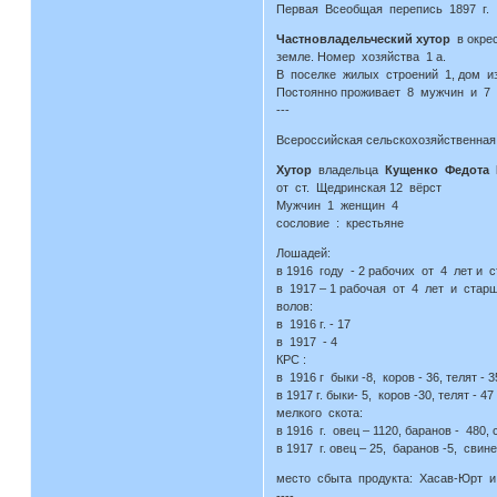
Первая Всеобщая перепись 1897 г.
Частновладельческий хутор
в окрес
земле. Номер хозяйства 1 а.
В поселке жилых строений 1, дом и
Постоянно проживает 8 мужчин и 7 
---
Всероссийская сельскохозяйственная 
Хутор
владельца
Кущенко Федота 
от ст. Щедринская 12 вёрст
Мужчин 1 женщин 4
сословие : крестьяне
Лошадей:
в 1916 году - 2 рабочих от 4 лет и 
в 1917 – 1 рабочая от 4 лет и стар
волов:
в 1916 г. - 17
в 1917 - 4
КРС :
в 1916 г быки -8, коров - 36, телят 
в 1917 г. быки- 5, коров -30, телят - 47
мелкого скота:
в 1916 г. овец – 1120, баранов - 480, 
в 1917 г. овец – 25, баранов -5, свине
место сбыта продукта: Хасав-Юрт и
----