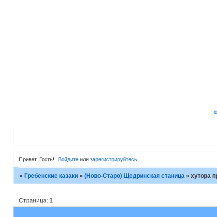
Привет, Гость!
Войдите
или
зарегистрируйтесь
.
»
Гребенские казаки
»
(Ново-Старо) Щедринская станица
»
хутора п
Страница:
1