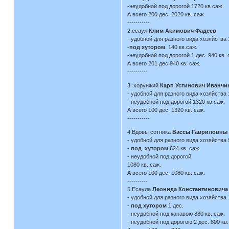
-неудобной под дорогой 1720 кв.саж.
А всего 200 дес. 2020 кв. саж.
-----------
2.есаул
Клим Акимович Фадеев
- удобной для разного вида хозяйства 1
-
под хутором
140 кв.саж.
-неудобной под дорогой 1 дес. 940 кв. 
А всего 201 дес.940 кв. саж.
----------
3. хорунжий
Карп Устинович Иванчи
- удобной для разного вида хозяйства 
- неудобной под дорогой 1320 кв.саж.
А всего 100 дес. 1320 кв. саж.
-----------
4.Вдовы сотника
Вассы Гавриловны
- удобной для разного вида хозяйства 9
-
под хутором
624 кв. саж.
- неудобной под дорогой
1080 кв. саж.
А всего 100 дес. 1080 кв. саж.
----------
5.Есаула
Леонида Константиновича
- удобной для разного вида хозяйства 
-
под хутором
1 дес.
- неудобной под канавою 880 кв. саж.
- неудобной под дорогою 2 дес. 800 кв.