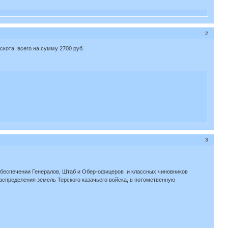
2
скота, всего на сумму 2700 руб.
3
обеспечении Генералов, Штаб и Обер-офицеров и классных чиновников
аспределения земель Терского казачьего войска, в потомственную