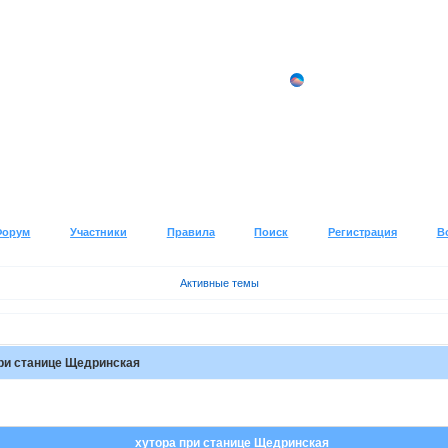
Форум
Участники
Правила
Поиск
Регистрация
В
Активные темы
ри станице Щедринская
хутора при станице Щедринская