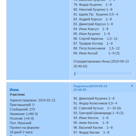
79. Федор Куценко 1--8
80. Николай Куценко 1--8
81. вдова Пр. Куценко 0,5--4
82. Андрей Корсун 1--8
83. Димитрий Корсун 1--8
84. Иван Корсун 1--8
85. Иван Куценко 1--8
86. Сергей Киричак 1,5--12
87. Трофим Котляр 1--8
88. Петр Колесников 1,5--12
89. Иван Косый 1--8 (3)
Отредактировано Инна (2019-06-13
20:49:42)
0
4
Поделиться
2019-06-13
Инна
20:48:35
Участник
90. Димитрий Куценко 1--8
Зарегистрирован
: 2014-01-12
91. Федор Колесников 0,5--4
Приглашений:
0
92. Савелий Кутько 2—16 (6)
Сообщений:
273
93. Григорий Шкамарида 1--8 (3)
Уважение:
[+48/-0]
94. Иван Кисель 1--8
Позитив:
[+4/-0]
95. Аким Кисель 1--8
Пол:
Женский
Провел на форуме:
96. Василий Каглик 1--8
18 дней 2 часа
97. Федор Каглик 1--8