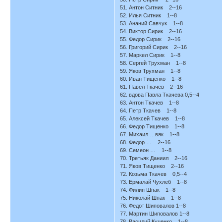
51. Антон Ситник 2--16
52. Илья Ситник 1--8
53. Ананий Савчук 1--8
54. Виктор Сирик 2--16
55. Федор Сирик 2--16
56. Григорий Сирик 2--16
57. Маркел Сирик 1--8
58. Сергей Трухман 1--8
59. Яков Трухман 1--8
60. Иван Тищенко 1--8
61. Павел Ткачев 2--16
62. вдова Павла Ткачева 0,5--4
63. Антон Ткачев 1--8
64. Петр Ткачев 1--8
65. Алексей Ткачев 1--8
66. Федор Тищенко 1--8
67. Михаил …вяк 1--8
68. Федор … 2--16
69. Семеон … 1--8
70. Третьяк Даниил 2--16
71. Яков Тищенко 2--16
72. Козьма Ткачев 0,5--4
73. Ермалай Чухлеб 1--8
74. Филип Шпак 1--8
75. Николай Шпак 1--8
76. Федот Шиповалов 1--8
77. Мартин Шиповалов 1--8
78. Василий Куценко 1--8