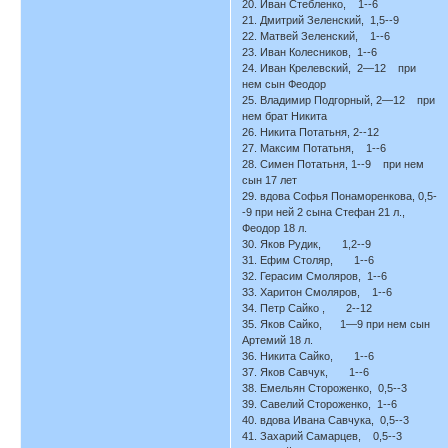
20. Иван Стебленко, 1--6
21. Дмитрий Зеленский, 1,5--9
22. Матвей Зеленский, 1--6
23. Иван Колесников, 1--6
24. Иван Крелевский, 2—12 при
нем сын Феодор
25. Владимир Подгорный, 2—12 при
нем брат Никита
26. Никита Потатьня, 2--12
27. Максим Потатьня, 1--6
28. Симен Потатьня, 1--9 при нем
сын 17 лет
29. вдова Софья Понаморенкова, 0,5-
-9 при ней 2 сына Стефан 21 л.,
Феодор 18 л.
30. Яков Рудик, 1,2--9
31. Ефим Столяр, 1--6
32. Герасим Смоляров, 1--6
33. Харитон Смоляров, 1--6
34. Петр Сайко , 2--12
35. Яков Сайко, 1—9 при нем сын
Артемий 18 л.
36. Никита Сайко, 1--6
37. Яков Савчук, 1--6
38. Емельян Стороженко, 0,5--3
39. Савелий Стороженко, 1--6
40. вдова Ивана Савчука, 0,5--3
41. Захарий Самарцев, 0,5--3