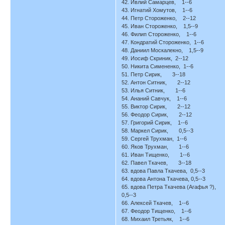
42. Ивлий Самарцев, 1--6
43. Игнатий Хомутов, 1--6
44. Петр Стороженко, 2--12
45. Иван Стороженко, 1,5--9
46. Филип Стороженко, 1--6
47. Кондратий Стороженко, 1--6
48. Даниил Москалекно, 1,5--9
49. Иосиф Скриник, 2--12
50. Никита Симененко, 1--6
51. Петр Сирик, 3--18
52. Антон Ситник, 2--12
53. Илья Ситник, 1--6
54. Ананий Савчук, 1--6
55. Виктор Сирик, 2--12
56. Феодор Сирик, 2--12
57. Григорий Сирик, 1--6
58. Маркел Сирик, 0,5--3
59. Сергей Трухман, 1--6
60. Яков Трухман, 1--6
61. Иван Тищенко, 1--6
62. Павел Ткачев, 3--18
63. вдова Павла Ткачева, 0,5--3
64. вдова Антона Ткачева, 0,5--3
65. вдова Петра Ткачева (Агафья ?),
0,5--3
66. Алексей Ткачев, 1--6
67. Феодор Тищенко, 1--6
68. Михаил Третьяк, 1--6