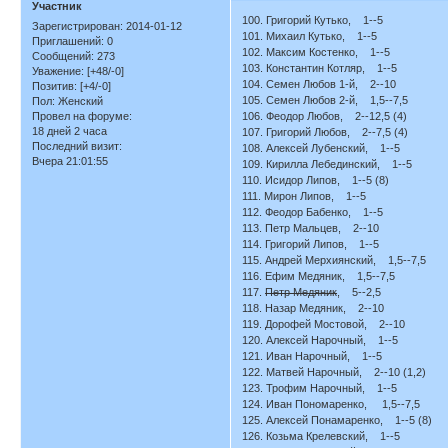
Участник
100. Григорий Кутько, 1--5
Зарегистрирован
: 2014-01-12
101. Михаил Кутько, 1--5
Приглашений:
0
102. Максим Костенко, 1--5
Сообщений:
273
103. Константин Котляр, 1--5
Уважение:
[+48/-0]
104. Семен Любов 1-й, 2--10
Позитив:
[+4/-0]
105. Семен Любов 2-й, 1,5--7,5
Пол:
Женский
Провел на форуме:
106. Феодор Любов, 2--12,5 (4)
18 дней 2 часа
107. Григорий Любов, 2--7,5 (4)
Последний визит:
108. Алексей Лубенский, 1--5
Вчера 21:01:55
109. Кирилла Лебединский, 1--5
110. Исидор Липов, 1--5 (8)
111. Мирон Липов, 1--5
112. Феодор Бабенко, 1--5
113. Петр Мальцев, 2--10
114. Григорий Липов, 1--5
115. Андрей Мерхиянский, 1,5--7,5
116. Ефим Медяник, 1,5--7,5
117.
Петр Медяник
, 5--2,5
118. Назар Медяник, 2--10
119. Дорофей Мостовой, 2--10
120. Алексей Нарочный, 1--5
121. Иван Нарочный, 1--5
122. Матвей Нарочный, 2--10 (1,2)
123. Трофим Нарочный, 1--5
124. Иван Пономаренко, 1,5--7,5
125. Алексей Понамаренко, 1--5 (8)
126. Козьма Крелевский, 1--5