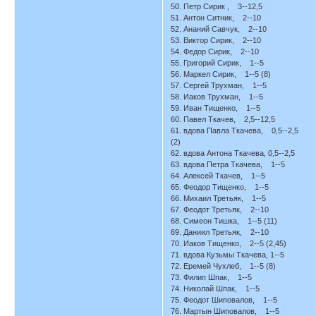
50. Петр Сирик , 3--12,5
51. Антон Ситник, 2--10
52. Ананий Савчук, 2--10
53. Виктор Сирик, 2--10
54. Федор Сирик, 2--10
55. Григорий Сирик, 1--5
56. Маркел Сирик, 1--5 (8)
57. Сергей Трухман, 1--5
58. Иаков Трухман, 1--5
59. Иван Тищенко, 1--5
60. Павел Ткачев, 2,5--12,5
61. вдова Павла Ткачева, 0,5--2,5
(2)
62. вдова Антона Ткачева, 0,5--2,5
63. вдова Петра Ткачева, 1--5
64. Алексей Ткачев, 1--5
65. Феодор Тищенко, 1--5
66. Михаил Третьяк, 1--5
67. Феодот Третьяк, 2--10
68. Симеон Тишка, 1--5 (11)
69. Даниил Третьяк, 2--10
70. Иаков Тищенко, 2--5 (2,45)
71. вдова Кузьмы Ткачева, 1--5
72. Еремей Чухлеб, 1--5 (8)
73. Филип Шпак, 1--5
74. Николай Шпак, 1--5
75. Феодот Шиповалов, 1--5
76. Мартын Шиповалов, 1--5