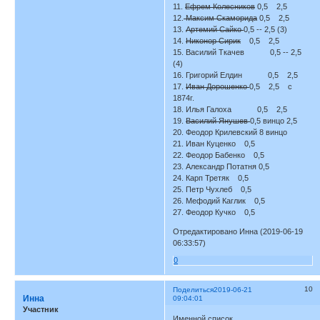
11.
Ефрем Колесников
0,5 2,5
12.
Максим Скаморида
0,5 2,5
13.
Артемий Сайко
0,5 -- 2,5 (3)
14.
Никонор Сирик
0,5 2,5
15. Василий Ткачев 0,5 -- 2,5
(4)
16. Григорий Елдин 0,5 2,5
17.
Иван Дорошенко
0,5 2,5 с
1874г.
18. Илья Галоха 0,5 2,5
19.
Василий Янушев
0,5 винцо 2,5
20. Феодор Крилевский 8 винцо
21. Иван Куценко 0,5
22. Феодор Бабенко 0,5
23. Александр Потатня 0,5
24. Карп Третяк 0,5
25. Петр Чухлеб 0,5
26. Мефодий Каглик 0,5
27. Феодор Кучко 0,5
Отредактировано Инна (2019-06-19
06:33:57)
0
10
Поделиться
2019-06-21
Инна
09:04:01
Участник
Именной список