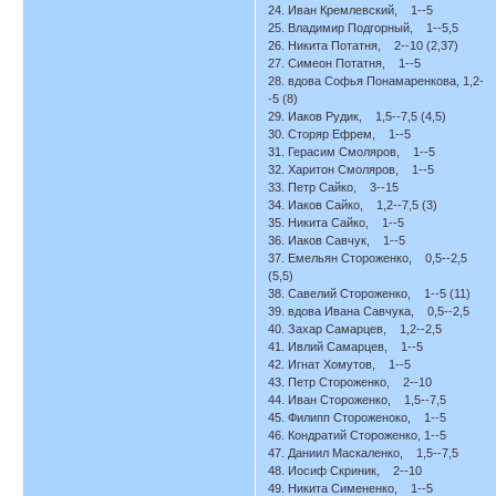
24. Иван Кремлевский, 1--5
25. Владимир Подгорный, 1--5,5
26. Никита Потатня, 2--10 (2,37)
27. Симеон Потатня, 1--5
28. вдова Софья Понамаренкова, 1,2-
-5 (8)
29. Иаков Рудик, 1,5--7,5 (4,5)
30. Сторяр Ефрем, 1--5
31. Герасим Смоляров, 1--5
32. Харитон Смоляров, 1--5
33. Петр Сайко, 3--15
34. Иаков Сайко, 1,2--7,5 (3)
35. Никита Сайко, 1--5
36. Иаков Савчук, 1--5
37. Емельян Стороженко, 0,5--2,5
(5,5)
38. Савелий Стороженко, 1--5 (11)
39. вдова Ивана Савчука, 0,5--2,5
40. Захар Самарцев, 1,2--2,5
41. Ивлий Самарцев, 1--5
42. Игнат Хомутов, 1--5
43. Петр Стороженко, 2--10
44. Иван Стороженко, 1,5--7,5
45. Филипп Стороженоко, 1--5
46. Кондратий Стороженко, 1--5
47. Даниил Маскаленко, 1,5--7,5
48. Иосиф Скриник, 2--10
49. Никита Симененко, 1--5