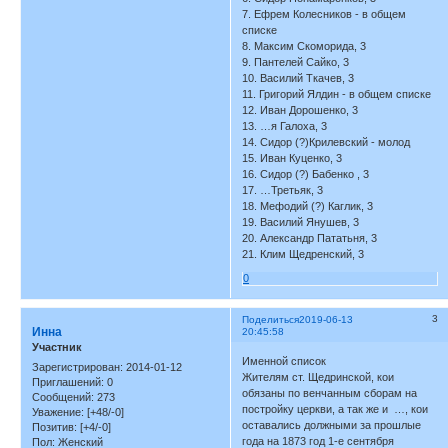
7. Ефрем Колесников - в общем
списке
8. Максим Скоморида, 3
9. Пантелей Сайко, 3
10. Василий Ткачев, 3
11. Григорий Ялдин - в общем списке
12. Иван Дорошенко, 3
13. …я Галоха, 3
14. Сидор (?)Крилевский - молод
15. Иван Куценко, 3
16. Сидор (?) Бабенко , 3
17. …Третьяк, 3
18. Мефодий (?) Каглик, 3
19. Василий Янушев, 3
20. Александр Пататьня, 3
21. Клим Щедренский, 3
0
3
Поделиться
2019-06-13
Инна
20:45:58
Участник
Именной список
Зарегистрирован
: 2014-01-12
Жителям ст. Щедринской, кои
Приглашений:
0
обязаны по венчанным сборам на
Сообщений:
273
постройку церкви, а так же и …, кои
Уважение:
[+48/-0]
оставались должными за прошлые
Позитив:
[+4/-0]
года на 1873 год 1-е сентября
Пол:
Женский