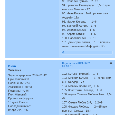
93. Савелий Кутько, 2--12
94. Григорий Скоморида, 0,5--6 при
нем сын Максим - 17 л.
95.
Иван Кисель
, 1--6 при нем сын
Андрей - 19л
96. Иаким Кисель, 1--6
97. Василий Каглик, 1--6
98. Феодор Каглик, 1--6
99. Абрам Каглик, 1--6
100. Павел Каглик, 2--16
101. Димитрий Каглик, 1--9 при нем
живет племянник Мефодий - 17л.
0
11
Поделиться
2019-06-21
Инна
09:18:51
Участник
102. Кутько Григорий, 1--6
Зарегистрирован
: 2014-01-12
103. Михаил Кутько, 1—9 при нем
Приглашений:
0
сын Феодор 17л.
Сообщений:
273
104. Максим Костенко, 1--6
Уважение:
[+48/-0]
105. Константин Котляр, 1--6
Позитив:
[+4/-0]
106. вдова Семена Любова 1-го, 1,5-
Пол:
Женский
Провел на форуме:
-9
18 дней 2 часа
107. Семен Любов 2-й, 1,2--9
Последний визит:
108. Феодор Любоф, 2—15 при
Вчера 21:01:55
нем сын Стефан 18 л
109. Григорий Липов, 1--6