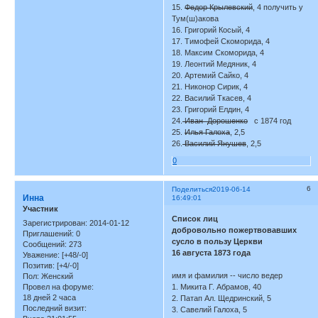
15.
Федор Крылевский
, 4 получить у
Тум(ш)акова
16. Григорий Косый, 4
17. Тимофей Скоморида, 4
18. Максим Скоморида, 4
19. Леонтий Медяник, 4
20. Артемий Сайко, 4
21. Никонор Сирик, 4
22. Василий Ткасев, 4
23. Григорий Елдин, 4
24.
Иван Дорошенко
с 1874 год
25.
Илья Галоха
, 2,5
26.
Василий Янушев
, 2,5
0
6
Поделиться
2019-06-14
Инна
16:49:01
Участник
Список лиц
Зарегистрирован
: 2014-01-12
добровольно пожертвовавших
Приглашений:
0
сусло в пользу Церкви
Сообщений:
273
16 августа 1873 года
Уважение:
[+48/-0]
Позитив:
[+4/-0]
имя и фамилия -- число ведер
Пол:
Женский
Провел на форуме:
1. Микита Г. Абрамов, 40
18 дней 2 часа
2. Патап Ал. Щедринский, 5
Последний визит:
3. Савелий Галоха, 5