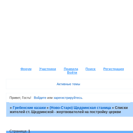
Форум
Участники
Правила
Поиск
Регистрация
Войти
Активные темы
Привет, Гость!
Войдите
или
зарегистрируйтесь
.
»
Гребенские казаки
»
(Ново-Старо) Щедринская станица
»
Списки
жителей ст. Щедринской - жертвователей на постройку церкви
Страница:
1