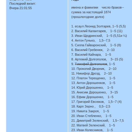
Последний визит:
имена и фамилии число браков--
Вчера 21:01:55
сумма за настоящий 1874
(прошлогодние долги)
1. есаул Леонид Золтарев, 1--5 (5,5)
2. Василий Калантарев, 1--5 (11)
3. Иван Щедринский, 1--5 (5,51и ¼)
4. Антон Гунько, 1,5--7,5
5. Силла Гайваронский, 1--5 (8)
6. Василий Гребенюк, 2--10
7. Василий Кайнара, 1--5
8. Артемий Долгополов, 3--15 (5)
9.
Тимофей Долгополов
, 1--5
10. Прокопий Дворник, 2--10
11. Никифор Дрозд, 2--10
12. Платон Терещенко, 1--5
13. Антон Дорошенков, 1--5
14. Юрий Дорошенко, 1--5
15. Анисим Дорошенко, 3--15
16. Ефим Дорошенко, 1--5
17. Григорий Евсюков, 1,5--7 (4)
18. Карп Зерно , 0,5--2,5
19. Никита Закроя, 1--5
20. Иван Стебленко, 1--5
21. Димитрий Зеленский, 1,5--7,5
22. Матвей Зеленский, 1--5
23. Иван Колесников, 1--5