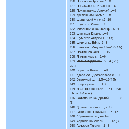
126. Нарочный Трофим 1--8
127. Понамаренко Иван 1,5--16
128. Понамаренко Алексей 1--8
129. Крелевский Козма 1--8
130. Шапинский Антон 2--16
131. Шумаков Филип 1--8
132. Мирошниченко Иосиф 0,5--4
133. Шумаков Кирило 1--8
134. Шумаков Андрей 1--8 (3)
135. Шивченко Ефим 1--8
136. Шивченко Андрей 1,5—12 (4,5)
137. Яготин Максим 2--16
138. Яготин Козма 1--8
139.
Иван Сидоренко
0,5—4 (6,5)
умер
140. Борисов Денис 1--8
141. вдова Ал. Долгополова 0,5--4
142. Бережной … 1,5—12(4,5)
143. Забродский … 1--8
144. Иван Щедринский 1-–8 (17руб.
51коп. 1/4 коп.)
145. Остапенко Кондратий 1--8
(3)
146. Долгополов Увар 1,5--12
147. Огнивенко Поликарп 1,5--12
148. Абраменко Гардей 1--8
149. Абраменко Мосей 1,5—12 (3)
150. Авчаров Гаврил 1--8