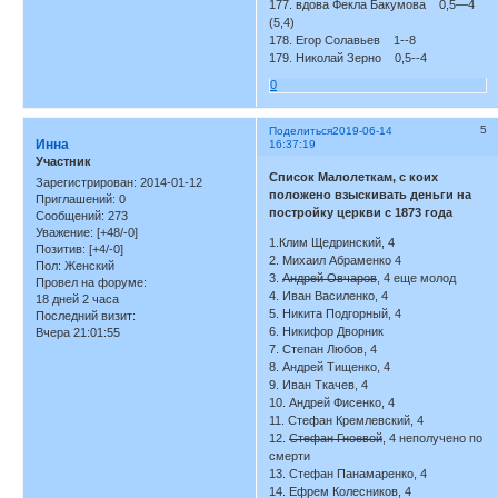
177. вдова Фекла Бакумова 0,5—4
(5,4)
178. Егор Солавьев 1--8
179. Николай Зерно 0,5--4
0
5
Поделиться
2019-06-14
Инна
16:37:19
Участник
Список Малолеткам, с коих
Зарегистрирован
: 2014-01-12
положено взыскивать деньги на
Приглашений:
0
постройку церкви с 1873 года
Сообщений:
273
Уважение:
[+48/-0]
1.Клим Щедринский, 4
Позитив:
[+4/-0]
2. Михаил Абраменко 4
Пол:
Женский
3.
Андрей Овчаров
, 4 еще молод
Провел на форуме:
4. Иван Василенко, 4
18 дней 2 часа
5. Никита Подгорный, 4
Последний визит:
6. Никифор Дворник
Вчера 21:01:55
7. Степан Любов, 4
8. Андрей Тищенко, 4
9. Иван Ткачев, 4
10. Андрей Фисенко, 4
11. Стефан Кремлевский, 4
12.
Стефан Гноевой
, 4 неполучено по
смерти
13. Стефан Панамаренко, 4
14. Ефрем Колесников, 4