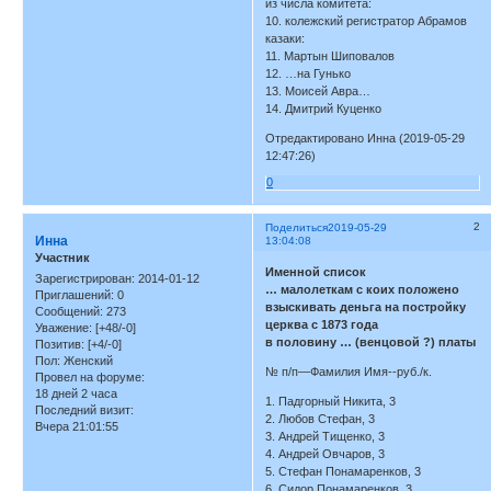
из числа комитета:
10. колежский регистратор Абрамов
казаки:
11. Мартын Шиповалов
12. …на Гунько
13. Моисей Авра…
14. Дмитрий Куценко
Отредактировано Инна (2019-05-29
12:47:26)
0
2
Поделиться
2019-05-29
Инна
13:04:08
Участник
Именной список
Зарегистрирован
: 2014-01-12
… малолеткам с коих положено
Приглашений:
0
взыскивать деньга на постройку
Сообщений:
273
церква с 1873 года
Уважение:
[+48/-0]
в половину … (венцовой ?) платы
Позитив:
[+4/-0]
Пол:
Женский
№ п/п—Фамилия Имя--руб./к.
Провел на форуме:
18 дней 2 часа
1. Падгорный Никита, 3
Последний визит:
2. Любов Стефан, 3
Вчера 21:01:55
3. Андрей Тищенко, 3
4. Андрей Овчаров, 3
5. Стефан Понамаренков, 3
6. Сидор Понамаренков, 3