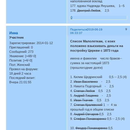
наполовниной воклад
177. вдова Надежда Янушева, 1--5
178.
Дмитрий Любов
, 2,5
0
9
Поделиться
2019-06-19
Инна
06:33:37
Участник
Список Малолеткам, с коих
Зарегистрирован
: 2014-01-12
положено взыскивать деньги на
Приглашений:
0
постройку Церкви с 1873 года
Сообщений:
273
Уважение:
[+48/-0]
имена и фамилии число браков--
Позитив:
[+4/-0]
сумма за настоящий 1873
Пол:
Женский
(прошлогодние долги)
Провел на форуме:
18 дней 2 часа
1. Килим Щедринский 0,5 -- 2,5 (4)
Последний визит:
2.
Иван Василенко
- 2,5
Вчера 21:01:55
3. Никита Подгорный - 2,5
4.
Степан Любов
0,5 2,5
5.
Андрей Тищенко
- 2,5
6.
Иван Ткачев
0,5 2,5
7.
Степан Кралевский
1 -- 4 за
прошлый год в общем списке
8.
Андрей Овчаров
0,5 2,5
9.
Стефан Понамаренко
0,5 -- 2,5 (4)
10.
Феодор Понамаренко
0,5