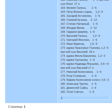
сын Илья 17 л.
163. Филипп Галоха, 1--6
164. Петр Волков старик, 1,2--9
165. Захарий Астапенко, 1--6
166. Гноевой Кузьма, 2--12
167. Степан Нагорный, 1--6
168. Феодор Виник, 2--12
169. Гавриил Ширяев, 1--6
170. Василий Галоха, 1,2--9
171. Григорий Фисенко, 1--6
172. Иван Киричак, 1,5--9
173. вдова Прасковья Ткачева, 1,2--6
при ней сын Василий 18 л.
174. вдова Фекла Бакумова, 1,2--3
175. вдова Гуртакова, 1--6
176. вдова Надежда Янушева , 0,5—6
при ней сын Василий 17 л.
177. Николай Колесников, 1--6
178. Егор Соловьев, 1--6
179. Ефрем Колесников холост, 0,5--3
180. Алексанр Тритяк, 1--6
181. Дементей Сайка, 1--6
182. Осип Савчук, 1--6
0
Страница:
1