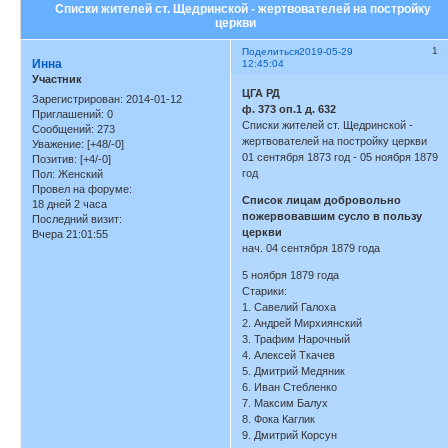
Списки жителей ст. Щедринской - жертвователей на постройку
церкви
1
Поделиться
2019-05-29
Инна
12:45:04
Участник
ЦГА РД
Зарегистрирован
: 2014-01-12
ф. 373 оп.1 д. 632
Приглашений:
0
Списки жителей ст. Щедринской -
Сообщений:
273
жертвователей на постройку церкви
Уважение:
[+48/-0]
01 сентября 1873 год - 05 ноября 1879
Позитив:
[+4/-0]
год
Пол:
Женский
Провел на форуме:
Список лицам добровольно
18 дней 2 часа
пожервовавшим сусло в пользу
Последний визит:
церкви
Вчера 21:01:55
нач. 04 сентября 1879 года
5 ноября 1879 года
Старики:
1. Савелий Галоха
2. Андрей Мирхиянский
3. Трафим Нарочный
4. Алексей Ткачев
5. Дмитрий Медяник
6. Иван Стебленко
7. Максим Балух
8. Фока Каглик
9. Дмитрий Корсун