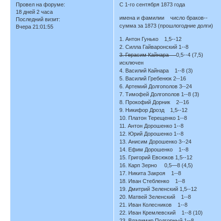
Провел на форуме:
С 1-го сентября 1873 года
18 дней 2 часа
имена и фамилии число браков--
Последний визит:
сумма за 1873 (прошлогодние долги)
Вчера 21:01:55
1. Антон Гунько 1,5--12
2. Силла Гайваронский 1--8
3. Герасим Кайнара
0,5--4 (7,5)
исключен
4. Василий Кайнара 1--8 (3)
5. Василий Гребенюк 2--16
6. Артемий Долгополов 3--24
7. Тимофей Долгополов 1--8 (3)
8. Прокофий Дорник 2--16
9. Никифор Дрозд 1,5--12
10. Платон Терещенко 1--8
11. Антон Дорошенко 1--8
12. Юрий Дорошенко 1--8
13. Анисим Дорошенко 3--24
14. Ефим Дорошенко 1--8
15. Григорий Евсюков 1,5--12
16. Карп Зерно 0,5—8 (4,5)
17. Никита Закроя 1--8
18. Иван Стебленко 1--8
19. Дмитрий Зеленский 1,5--12
20. Матвей Зеленский 1--8
21. Иван Колесников 1--8
22. Иван Кремлевский 1--8 (10)
23. Владимир Подгорный 1--8