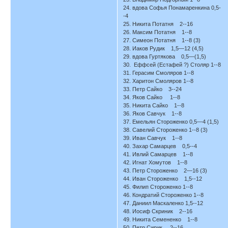
24. вдова Софья Понамаренкина 0,5-
-4
25. Никита Потатня 2--16
26. Максим Потатня 1--8
27. Симеон Потатня 1--8 (3)
28. Иаков Рудик 1,5—12 (4,5)
29. вдова Гуртякова 0,5—(1,5)
30. Еффсей (Естафей ?) Столяр 1--8
31. Герасим Смоляров 1--8
32. Харитон Смоляров 1--8
33. Петр Сайко 3--24
34. Яков Сайко 1--8
35. Никита Сайко 1--8
36. Яков Савчук 1--8
37. Емельян Стороженко 0,5—4 (1,5)
38. Савелий Стороженко 1--8 (3)
39. Иван Савчук 1--8
40. Захар Самарцев 0,5--4
41. Ивлий Самарцев 1--8
42. Игнат Хомутов 1--8
43. Петр Стороженко 2—16 (3)
44. Иван Стороженко 1,5--12
45. Филип Стороженко 1--8
46. Кондратий Стороженко 1--8
47. Даниил Маскаленко 1,5--12
48. Иосиф Скриник 2--16
49. Никита Семененко 1--8
50. Петр Сирик 2--16