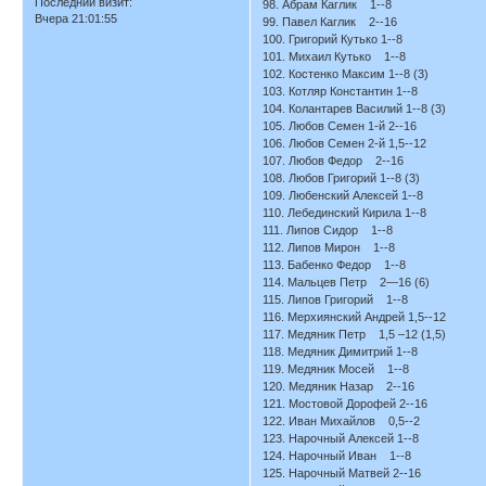
Последний визит:
98. Абрам Каглик 1--8
Вчера 21:01:55
99. Павел Каглик 2--16
100. Григорий Кутько 1--8
101. Михаил Кутько 1--8
102. Костенко Максим 1--8 (3)
103. Котляр Константин 1--8
104. Колантарев Василий 1--8 (3)
105. Любов Семен 1-й 2--16
106. Любов Семен 2-й 1,5--12
107. Любов Федор 2--16
108. Любов Григорий 1--8 (3)
109. Любенский Алексей 1--8
110. Лебединский Кирила 1--8
111. Липов Сидор 1--8
112. Липов Мирон 1--8
113. Бабенко Федор 1--8
114. Мальцев Петр 2—16 (6)
115. Липов Григорий 1--8
116. Мерхиянский Андрей 1,5--12
117. Медяник Петр 1,5 –12 (1,5)
118. Медяник Димитрий 1--8
119. Медяник Мосей 1--8
120. Медяник Назар 2--16
121. Мостовой Дорофей 2--16
122. Иван Михайлов 0,5--2
123. Нарочный Алексей 1--8
124. Нарочный Иван 1--8
125. Нарочный Матвей 2--16