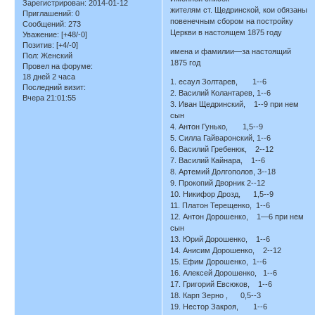
Зарегистрирован
: 2014-01-12
жителям ст. Щедринской, кои обязаны
Приглашений:
0
повенечным сбором на постройку
Сообщений:
273
Церкви в настоящем 1875 году
Уважение:
[+48/-0]
Позитив:
[+4/-0]
имена и фамилии—за настоящий
Пол:
Женский
1875 год
Провел на форуме:
18 дней 2 часа
1. есаул Золтарев, 1--6
Последний визит:
2. Василий Колантарев, 1--6
Вчера 21:01:55
3. Иван Щедринский, 1--9 при нем
сын
4. Антон Гунько, 1,5--9
5. Силла Гайваронский, 1--6
6. Василий Гребенюк, 2--12
7. Василий Кайнара, 1--6
8. Артемий Долгополов, 3--18
9. Прокопий Дворник 2--12
10. Никифор Дрозд, 1,5--9
11. Платон Терещенко, 1--6
12. Антон Дорошенко, 1—6 при нем
сын
13. Юрий Дорошенко, 1--6
14. Анисим Дорошенко, 2--12
15. Ефим Дорошенко, 1--6
16. Алексей Дорошенко, 1--6
17. Григорий Евсюков, 1--6
18. Карп Зерно , 0,5--3
19. Нестор Закроя, 1--6