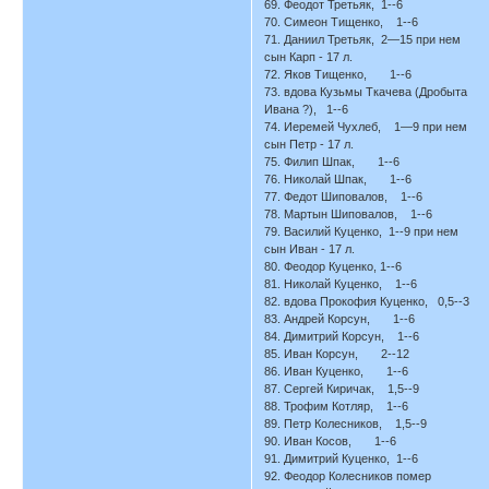
69. Феодот Третьяк, 1--6
70. Симеон Тищенко, 1--6
71. Даниил Третьяк, 2—15 при нем
сын Карп - 17 л.
72. Яков Тищенко, 1--6
73. вдова Кузьмы Ткачева (Дробыта
Ивана ?), 1--6
74. Иеремей Чухлеб, 1—9 при нем
сын Петр - 17 л.
75. Филип Шпак, 1--6
76. Николай Шпак, 1--6
77. Федот Шиповалов, 1--6
78. Мартын Шиповалов, 1--6
79. Василий Куценко, 1--9 при нем
сын Иван - 17 л.
80. Феодор Куценко, 1--6
81. Николай Куценко, 1--6
82. вдова Прокофия Куценко, 0,5--3
83. Андрей Корсун, 1--6
84. Димитрий Корсун, 1--6
85. Иван Корсун, 2--12
86. Иван Куценко, 1--6
87. Сергей Киричак, 1,5--9
88. Трофим Котляр, 1--6
89. Петр Колесников, 1,5--9
90. Иван Косов, 1--6
91. Димитрий Куценко, 1--6
92. Феодор Колесников помер