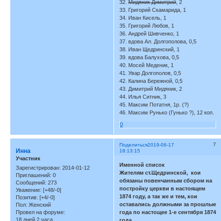
32.
Мидяник Димитрий
, 2
33. Григорий Скамарида, 1
34. Иван Кисель, 1
35. Григорий Любов, 1
36. Андрей Шивченко, 1
37. вдова Ал. Долгополова, 0,5
38. Иван Щедринский, 1
39. вдова Балухова, 0,5
40. Мосей Меденик, 1
41. Увар Долгополов, 0,5
42. Калина Бережной, 0,5
43. Димитрий Мидяник, 2
44. Илья Ситник, 3
45. Максим Потатня, 1р. (?)
46. Максим Рунько (Гунько ?), 12 коп.
0
7
Поделиться
2019-06-17
Инна
18:13:15
Участник
Именной список
Зарегистрирован
: 2014-01-12
Жителям ст.Щедринской, кои
Приглашений:
0
обязаны повенчанным сбором на
Сообщений:
273
постройку церкви в настоящем
Уважение:
[+48/-0]
1874 году, а так же и тем, кои
Позитив:
[+4/-0]
оставались должными за прошлые
Пол:
Женский
Провел на форуме:
года по настощее 1-е сентября 1874
18 дней 2 часа
года