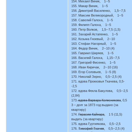
154. Михаил Виник, 1--5
155. Макар Виник, 1--5
156. Димитрий Василенко, 1,5--7,5
157. Максим Великородный, 1--5
158. Савелий Галоха, 1--5
159. Филипп Галоха, 1--5
160. Петр Волков, 1,5--7,5 (1,5)
161. Захарий Астапенко, 1--5
162. Козьма Гноевый, 2--10
163. Стефан Нагорный, 1--5
164. Федор Виник, 2--10 (4)
165. Гавриил Ширяев, 1--5
166. Василий Галоха, 1,15--7,5
167. Григорий Фисенко, 1--5
168. Иван Киричак, 2--10 (16)
169. Егор Соловьев, 1--5 (8)
170. Николай Зерно, 0,5--2,5 (4)
171. вдова Прокковья Ткачева, 0,5-
-2,5
172. вдова Фекла Бакулова, 0,5--2,5
(2,84)
173.
вдова Варвара Колесникова
, 0,5
3 – долг за 1873 год выдано (за
квартиру)
174.
Герасим Кайнара
, 1 5 (11,5)
выдать (за квартиру)
175. вдова Гуртиякова, 0,5--2,5
176.
Тимофей Ткачев
, 0,5--2,5 (4)