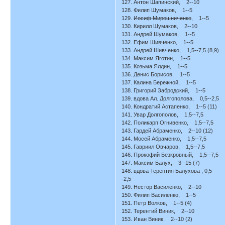
127. Антон Шапинский, 2--10
128. Филип Шумаков, 1--5
129.
Иосиф Мирошниченко
, 1--5
130. Кирилл Шумаков, 2--10
131. Андрей Шумаков, 1--5
132. Ефим Шивченко, 1--5
133. Андрей Шивченко, 1,5--7,5 (8,9)
134. Максим Яготин, 1--5
135. Козьма Ялдин, 1--5
136. Денис Борисов, 1--5
137. Калина Бережной, 1--5
138. Григорий Забродский, 1--5
139. вдова Ал. Долгополова, 0,5--2,5
140. Кондратий Астапенко, 1--5 (11)
141. Увар Долгополов, 1,5--7,5
142. Поликарп Огнивенко, 1,5--7,5
143. Гардей Абраменко, 2--10 (12)
144. Мосей Абраменко, 1,5--7,5
145. Гавриил Овчаров, 1,5--7,5
146. Прокофий Безкровный, 1,5--7,5
147. Максим Балух, 3--15 (7)
148. вдова Терентия Балухова , 0,5-
-2,5
149. Нестор Василенко, 2--10
150. Филип Василенко, 1--5
151. Петр Волков, 1--5 (4)
152. Терентий Виник, 2--10
153. Иван Виник, 2--10 (2)