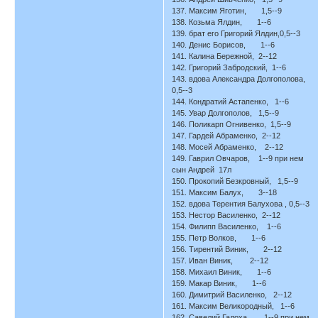
137. Максим Яготин, 1,5--9
138. Козьма Ялдин, 1--6
139. брат его Григорий Ялдин,0,5--3
140. Денис Борисов, 1--6
141. Калина Бережной, 2--12
142. Григорий Забродский, 1--6
143. вдова Александра Долгополова,
0,5--3
144. Кондратий Астапенко, 1--6
145. Увар Долгополов, 1,5--9
146. Поликарп Огнивенко, 1,5--9
147. Гардей Абраменко, 2--12
148. Мосей Абраменко, 2--12
149. Гаврил Овчаров, 1--9 при нем
сын Андрей 17л
150. Прокопий Безкровный, 1,5--9
151. Максим Балух, 3--18
152. вдова Терентия Балухова , 0,5--3
153. Нестор Василенко, 2--12
154. Филипп Василенко, 1--6
155. Петр Волков, 1--6
156. Тирентий Виник, 2--12
157. Иван Виник, 2--12
158. Михаил Виник, 1--6
159. Макар Виник, 1--6
160. Димитрий Василенко, 2--12
161. Максим Великородный, 1--6
162. Савелий Галоха, 1--9 при нем