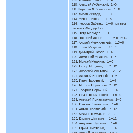
110. Алексей Лубенский, 1--6
111. Кирилла Лебединский, 1--6
112. Липов Исидор, 1--6
113. Мирон Липов, 1--6
114. Феодор Бабенко, 1—9 при нем
пасынок Феодор 17л
115. Петр Мальцев, 1--6
116.
Григорий Липов
, 1--6 ошибка
117. Андрей Мерхиянский, 1,5--9
118. Ефим Медяник, 1,5--9
119. Димитрий Любов, 1--6
120. Димитрий Медяник, 1--6
121. Моисей Медяник, 1--6
122. Назар Медяник, 2--12
123. Дорофей Мостовой, 2--12
124. Алексей Нарочный, 1--6
125. Иван Нарочный, 1--6
126. Матвей Нарочный, 2--12
127. Трофим Нарочный, 1--6
128. Иван Понамаренко, 1,5--9
129. Алексей Понамаренко, 1--6
130. Козьма Крилевский, 1--6
131. Антон Шапинский, 2--12
132. Филипп Шумаков , 2--12
133. Кирилл Шумаков, 2--12
134. Андреян Шумаков, 1--6
135. Ефим Шивченко, 1--6
136. Андрей Шивченко, 1,5--9