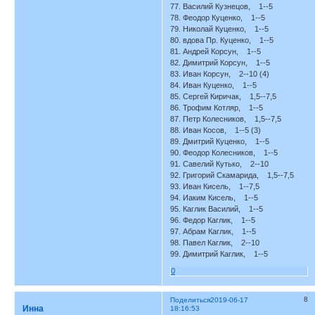
77. Василий Кузнецов, 1--5
78. Феодор Куценко, 1--5
79. Николай Куценко, 1--5
80. вдова Пр. Куценко, 1--5
81. Андрей Корсун, 1--5
82. Димитрий Корсун, 1--5
83. Иван Корсун, 2--10 (4)
84. Иван Куценко, 1--5
85. Сергей Киричак, 1,5--7,5
86. Трофим Котляр, 1--5
87. Петр Колесников, 1,5--7,5
88. Иван Косов, 1--5 (3)
89. Дмитрий Куценко, 1--5
90. Феодор Колесников, 1--5
91. Савелий Кутько, 2--10
92. Григорий Скамарида, 1,5--7,5
93. Иван Кисель, 1--7,5
94. Иаким Кисель, 1--5
95. Каглик Василий, 1--5
96. Федор Каглик, 1--5
97. Абрам Каглик, 1--5
98. Павел Каглик, 2--10
99. Димитрий Каглик, 1--5
0
8
Поделиться
2019-06-17
Инна
18:16:53