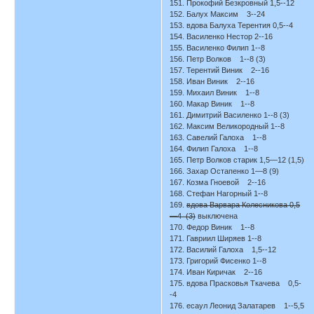
151. Прокофий Безкровный 1,5--12
152. Балух Максим 3--24
153. вдова Балуха Терентия 0,5--4
154. Василенко Нестор 2--16
155. Василенко Филип 1--8
156. Петр Волков 1--8 (3)
157. Терентий Виник 2--16
158. Иван Виник 2--16
159. Михаил Виник 1--8
160. Макар Виник 1--8
161. Димитрий Василенко 1--8 (3)
162. Максим Великородный 1--8
163. Савелий Галоха 1--8
164. Филип Галоха 1--8
165. Петр Волков старик 1,5—12 (1,5)
166. Захар Остапенко 1—8 (9)
167. Козма Гноевой 2--16
168. Стефан Нагорный 1--8
169.
вдова Варвара Колесникова 0,5
—4 (3)
выключена
170. Федор Виник 1--8
171. Гавриил Ширяев 1--8
172. Василий Галоха 1,5--12
173. Григорий Фисенко 1--8
174. Иван Киричак 2--16
175. вдова Прасковья Ткачева 0,5-
-4
176. есаул Леонид Залатарев 1--5,5