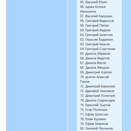
55. Василий Юкин
56. вдова Ксенья
Имошкина
57. Василий Какуркин
58. Григорий Маркосов
59. Григорий Папов
60. Григорий Фадеев
61. Григорий Шляхтин
62. Герасим Баданкин
63. Григорий Квасов
64. Григорий Сластенин
65. Данила Абрамов
66. Данила Фидотов
67. Данила Вяхов
68. Данила Жмурин
69. Димитрий Хлипов
70. дьячок Аликсай
Папов
71. Димитрий Кавасеев
72. Дарофей Зимляков
73. Димитрий Политаев
74. Данила Скараходов
75. Ермолай Зыртов
76. Егор Политаев
77. Ефим Шляхтин
78. Еким Куракин
79. Ефим Широков
80. Зиновий Лихинков