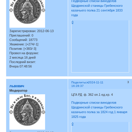
Подворные списки виноделов
Щедринской станицы Гребенского
казачьего полка 21 сентября 1833
года
0
Зарегистрирован
: 2012-06-13
Приглашений:
0
Сообщений:
18773
Уважение:
[+274/-1]
Позитив:
[+383/-3]
Провел на форуме:
2 месяца 16 дней
Последний визит:
Вчера 07:48:56
3
Поделиться
2024-11-11
львович
16:28:37
Модератор
ЦГА РД ф. 362 оп.1 ед.хр. 4
Подворные списки виноделов
Щедринской станицы Гребенского
казачьего полка за 1824 год 1 января
1825 года
0