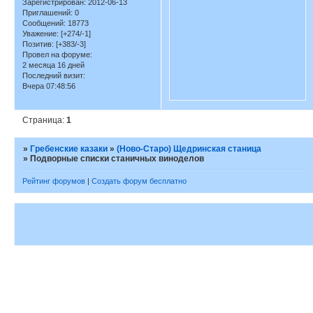
Зарегистрирован
: 2012-06-13
Приглашений:
0
Сообщений:
18773
Уважение:
[+274/-1]
Позитив:
[+383/-3]
Провел на форуме:
2 месяца 16 дней
Последний визит:
Вчера 07:48:56
Страница:
1
»
Гребенские казаки
»
(Ново-Старо) Щедринская станица
»
Подворные списки станичных виноделов
Рейтинг форумов
|
Создать форум бесплатно