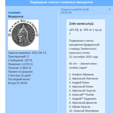
Подворные списки станичных виноделов
1
Поделиться
2024-11-08
львович
05:55:16
Модератор
Zolin написал(а):
ЦГА РД ф. 359 оп.1 ед.хр.
7
Подворные списки
виноделов Щедринской
станицы Гребенского
казачьего полка
Зарегистрирован
: 2012-06-13
Приглашений:
0
21 сентября 1833 года
Сообщений:
18773
№ п/п -- Звания имен
Уважение:
[+274/-1]
хозяев садов*
Позитив:
[+383/-3]
Провел на форуме:
1. Агафон Абрамов
2 месяца 16 дней
2. Афонасий Левчиков
Последний визит:
3. Андрей Юкин
Вчера 07:48:56
4. Афонасий Юкин
5. Афонасий Зыртов
6. Аликсай** Рыбов
7. Андрай** Баданкин
8. Афонасий Динисов
9. Абрам Квасов
10. Аликсай Малофеев