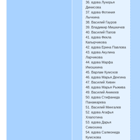
36. вдова Лукерья
Динисова
37. вдова Фотиния
Лычкина
38. Василий Гауров
39. Владимир Мишкичев
40. Василий Папов
41. вдова Фекла
Капырчикова
42. вдова Ерина Павлова
43. вдова Акулина
Ларчикова
44. вдова Марфа
Имошкина
45. Варлам Кумсков
46. вдова Марья Денгина
47. Василий Хивин
48. вдова Марья Рыжива
49. Василий Аникеев
50. вдова Стифанида
Панамарева
51. Василий Мингалев
52. вдова Агафья
Хлапотина
53. вдова Дарья
Симохина
54. вдова Салмонида
Кумскова