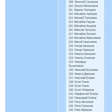
109. Лионтий Сатвалов
110. Лукьян Мельников
111. Ларион Ганчаров
112. Михайла Уранцов
113. Матвей Тинтюрин
114. Михайла Гауров
115. Михайла Ашуров
116. Максим Урчуков
117. Михайла Лычкин
118. Михайла Абросимов
119. Масей Уранчиков
120. Назар Канашев
121. Назар Заманов
122. Никита Ерошкин
123. Никита Холичев
124. Никифор
Лучинников
125. Николай Кутюнкин
126. Никита Дивокин
127. Николай Егорин
128. Осип Гокин
129. Осип Гокин
130. Осип Ребриков
131. Парфентий Рыбов
132. Пракофий Рыбов
133. Петр Арталеев
134. Петр Галышев
135. Пим Абрамов