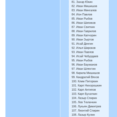
81. Захар Юкин
82. Иван Мишишов
83. Иван Мингалев
84. Ион Павлов
85. Иван Рыбов
86. Иван Шипиков
87. Иван Свиткин
88. Иван Гаврилов
89. Иван Капчорин
90. Иван Зыртов
91. Исай Денгин
92. Илья Широков
93. Иван Павлов
94. Исай Чебурдаев
95. Иван Рыбов
96. Иван Бауманов
97. Иван Шляхтин
98. Кирила Мишишов
99. Кандратий Вяхов
100. Клим Питоркин
101. Карп Нихорошкин
102. Карп Антипов
103. Карп Бухаткин
104. Лазыр Спирин
105. Лев Тюлачкин
106. Лукьян Димитрев
107. Лионтий Спирин
108. Лазыр Кулин