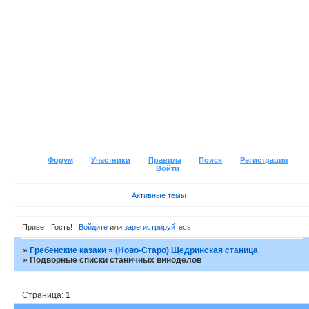
Форум
Участники
Правила
Поиск
Регистрация
Войти
Активные темы
Привет, Гость!
Войдите
или
зарегистрируйтесь
.
»
Гребенские казаки
»
(Ново-Старо) Щедринская станица
»
Подворные списки станичных виноделов
Страница:
1