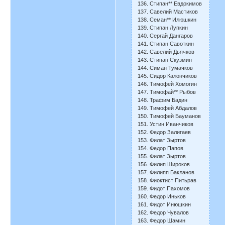
136. Стипан** Евдокимов
137. Савелий Мастиков
138. Семан** Илюшкин
139. Стипан Лупкин
140. Сергай Дангаров
141. Стипан Савоткин
142. Савелий Дьячков
143. Стипан Скузмин
144. Симан Тумачков
145. Сидор Калончиков
146. Тимофей Хомогин
147. Тимофай** Рыбов
148. Трафим Бадин
149. Тимофей Абдалов
150. Тимофей Бауманов
151. Устин Иванчиков
152. Федор Залигаев
153. Филат Зыртов
154. Федор Папов
155. Филат Зыртов
156. Филип Широков
157. Филипп Бакланов
158. Фиоктист Питьрав
159. Фидот Пахомов
160. Федор Иньков
161. Фидот Инюшкин
162. Федор Чувалов
163. Федор Шамин