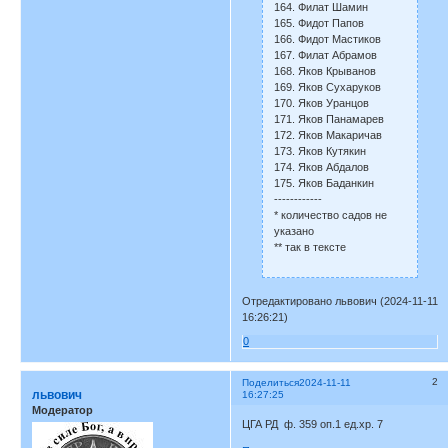
164. Филат Шамин
165. Фидот Папов
166. Фидот Мастиков
167. Филат Абрамов
168. Яков Крыванов
169. Яков Сухаруков
170. Яков Уранцов
171. Яков Панамарев
172. Яков Макаричав
173. Яков Кутякин
174. Яков Абдалов
175. Яков Баданкин
------------
* количество садов не
указано
** так в тексте
Отредактировано львович (2024-11-11
16:26:21)
0
2
Поделиться
2024-11-11
львович
16:27:25
Модератор
ЦГА РД ф. 359 оп.1 ед.хр. 7