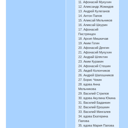
11. Афонасий Мукухин
12. Аликсандр Жомидов
13. Андрей Кулеганов
14. Антон Папов
15. Аликсай Мельников
16. Аликсай Шкурин
17. Афонасий
Пистрянцен
18. Архип Мишкичав
19. Аким Гогин
20. Афонасий Денгин
21. Афонасий Мукухин
22. Андрай Шляхтин
23. Аким Куракин
24. Афонасий Стешин
25. Авдей Колончиков
26. Андрей Шапошников
27. Борис Чокин
28. вдова Анна
Мельникова
29. Василий Стрилов
30. вдова Акулина Юкина
31. Василий Баданкин
32. Василий Ерошкин
33. Василий Мингалев
34. вдова Екатерина
Папова
35. вдова Мария Папова