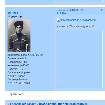
9
Поделиться
2018-06-09
Феликс
14:56:01
Модератор
Из газеты "Терские ведомости"
0
Зарегистрирован
: 2009-06-29
Приглашений:
0
Сообщений:
283
Уважение:
[+43/-0]
Позитив:
[+0/-0]
Провел на форуме:
2 дня 20 часов
Последний визит:
2020-12-23 13:13:39
Страница:
1
»
Гребенские казаки
»
(Ново-Старо) Щедринская станица