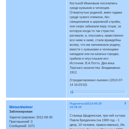
Костькой Ивановым поселились
среди кумыков и чеченцев.
Отвергнутые родиной, живя годами
среди чужого племени, без
священников и церковной службы,
они скоро забывали веру отцов, за
которую когда-то так страстно
ратовали, и, опускаясь нравственно
все ниже и ниже, стали враждебны
всему, что им напоминало родину;
вместе с кумыками и чеченцами
нападали они на казачьи городки,
грабили и опустошали их».
Источник: В.А.Потто. Два века
Терскаго казачества. Владикавказ.
1912.
Отредактировано львович (2013-07-
14 16:03:02)
+1
3
Поделиться
2014-06-29
Weisenheimer
18:38:26
Заблокирован
Станица Щедринская, при ней хутора:
Зарегистрирован
: 2012-09-30
Павла Бредихина (на 1900 год – 1
Приглашений:
0
двор, 10 человек, православные), Ив.
Сообщений:
1071