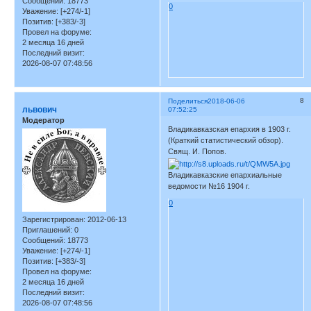
Сообщений:
18773
0
Уважение:
[+274/-1]
Позитив:
[+383/-3]
Провел на форуме:
2 месяца 16 дней
Последний визит:
2026-08-07 07:48:56
8
Поделиться
2018-06-06
львович
07:52:25
Модератор
Владикавказская епархия в 1903 г.
(Краткий статистический обзор).
Свящ. И. Попов.
Владикавказские епархиальные
ведомости №16 1904 г.
0
Зарегистрирован
: 2012-06-13
Приглашений:
0
Сообщений:
18773
Уважение:
[+274/-1]
Позитив:
[+383/-3]
Провел на форуме:
2 месяца 16 дней
Последний визит:
2026-08-07 07:48:56