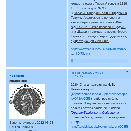
людьми ясака в Терский город в 1616-
1617 гг. см. в док. № 39.
3.
Казачий городок Ивашки Щадры на
Тереке. Из документа неясно, на
каком берегу реки он стоял в 40-е
годы XVII в. Позже известен Щадрин,
или Шадрин, городок на левом берегу
Терека и станица Старо-Щедринская,
существующая и поныне.
http://www.vostlit.info/Texts/Dokumenty
… -80/73.htm
0
7
Поделиться
2017-04-24
львович
08:17:15
Модератор
1920. Отряд полковника
И. В.
Новосельцева
(
https://combcossack.0pk.me/viewtopic.p
id=948#p1956
) действовал близ
станицы Щедринской и насчитывал в
своем составе около 200 человек.
[Эдуард Бурда к.и.н. События в
станице Боргустанской в августе
1920]
Зарегистрирован
: 2012-06-13
http://terskiykazak.livejournal.com/908587
Приглашений:
0