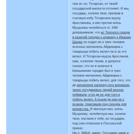
тем их он, Тотархан, от твоей
государской милости отгоняет. И мы,
государь, холопи твои, призвав в
съезжую избу Тотархана-мурзу
Аросланова, и ево против князь
Муцалова челобиться /л. 348/
допрашивали, что
ис Терского города
в казачей городок к атаману к Ивашке
Щадре
он ездил ли и трех человек
ясачных мичкизень Айдемирка с
товарыщи побить велел ли и за что
велел. И Тотархан-мурза Аросланов
нам, холопем твоим, в допросе
сказал, что он в казачье в
Ывашкином городке был и трех
человек мичкизень Айдемирка с
товарыщи побить велел, для того, что
де
мичкизеня наперед сего воровали,
твоих государевых людей многих
побивали, и он де их для того и
побить велел. А ехали де они не с
ясаком, приезжали под городок для
воровства.
И явочную ево, князь
Муцалову, челобитную мы, холопи
твои, послали к тебе, ко государю,
под сею отпискою в Посольской
приказ.
На л. 346об. адрес: Государю царю и