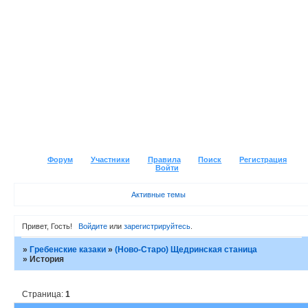
Форум
Участники
Правила
Поиск
Регистрация
Войти
Активные темы
Привет, Гость!
Войдите
или
зарегистрируйтесь
.
»
Гребенские казаки
»
(Ново-Старо) Щедринская станица
»
История
Страница:
1