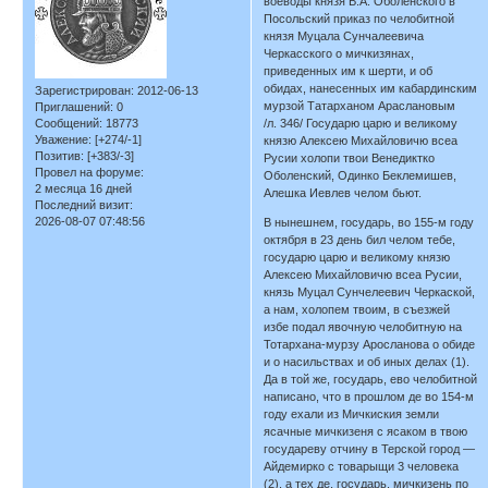
воеводы князя В.А. Оболенского в
Посольский приказ по челобитной
князя Муцала Сунчалеевича
Черкасского о мичкизянах,
приведенных им к шерти, и об
обидах, нанесенных им кабардинским
Зарегистрирован
: 2012-06-13
мурзой Татарханом Араслановым
Приглашений:
0
Сообщений:
18773
/л. 346/ Государю царю и великому
Уважение:
[+274/-1]
князю Алексею Михайловичю всеа
Позитив:
[+383/-3]
Русии холопи твои Венедиктко
Провел на форуме:
Оболенский, Одинко Беклемишев,
2 месяца 16 дней
Алешка Иевлев челом бьют.
Последний визит:
2026-08-07 07:48:56
В нынешнем, государь, во 155-м году
октября в 23 день бил челом тебе,
государю царю и великому князю
Алексею Михайловичю всеа Русии,
князь Муцал Сунчелеевич Черкаской,
а нам, холопем твоим, в съезжей
избе подал явочную челобитную на
Тотархана-мурзу Аросланова о обиде
и о насильствах и об иных делах (1).
Да в той же, государь, ево челобитной
написано, что в прошлом де во 154-м
году ехали из Мичкиския земли
ясачные мичкизеня с ясаком в твою
государеву отчину в Терской город —
Айдемирко с товарыщи 3 человека
(2), а тех де, государь, мичкизень по