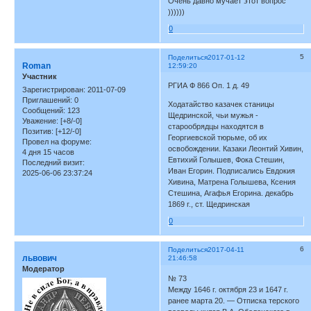
Очень давно мучает этот вопрос
))))))
0
5
Поделиться
2017-01-12
Roman
12:59:20
Участник
РГИА Ф 866 Оп. 1 д. 49
Зарегистрирован
: 2011-07-09
Приглашений:
0
Ходатайство казачек станицы
Сообщений:
123
Щедринской, чьи мужья -
Уважение:
[+8/-0]
старообрядцы находятся в
Позитив:
[+12/-0]
Георгиевской тюрьме, об их
Провел на форуме:
освобождении. Казаки Леонтий Хивин,
4 дня 15 часов
Евтихий Голышев, Фока Стешин,
Последний визит:
Иван Егорин. Подписались Евдокия
2025-06-06 23:37:24
Хивина, Матрена Голышева, Ксения
Стешина, Агафья Егорина. декабрь
1869 г., ст. Щедринская
0
6
Поделиться
2017-04-11
львович
21:46:58
Модератор
№ 73
Между 1646 г. октября 23 и 1647 г.
ранее марта 20. — Отписка терского