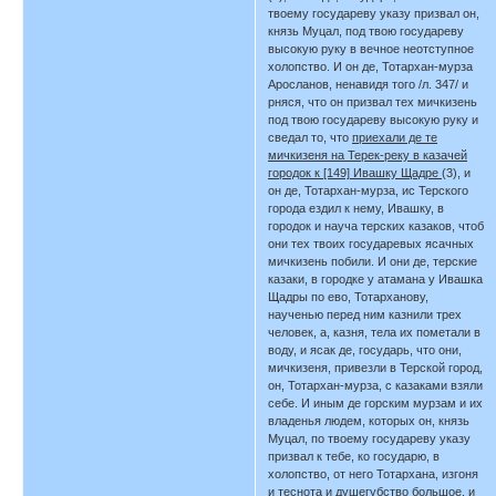
твоему государеву указу призвал он,
князь Муцал, под твою государеву
высокую руку в вечное неотступное
холопство. И он де, Тотархан-мурза
Аросланов, ненавидя того /л. 347/ и
рняся, что он призвал тех мичкизень
под твою государеву высокую руку и
сведал то, что
приехали де те
мичкизеня на Терек-реку в казачей
городок к [149] Ивашку Щадре
(3), и
он де, Тотархан-мурза, ис Терского
города ездил к нему, Ивашку, в
городок и науча терских казаков, чтоб
они тех твоих государевых ясачных
мичкизень побили. И они де, терские
казаки, в городке у атамана у Ивашка
Щадры по ево, Тотарханову,
наученью перед ним казнили трех
человек, а, казня, тела их пометали в
воду, и ясак де, государь, что они,
мичкизеня, привезли в Терской город,
он, Тотархан-мурза, с казаками взяли
себе. И иным де горским мурзам и их
владенья людем, которых он, князь
Муцал, по твоему государеву указу
призвал к тебе, ко государю, в
холопство, от него Тотархана, изгоня
и теснота и душегубство большое, и