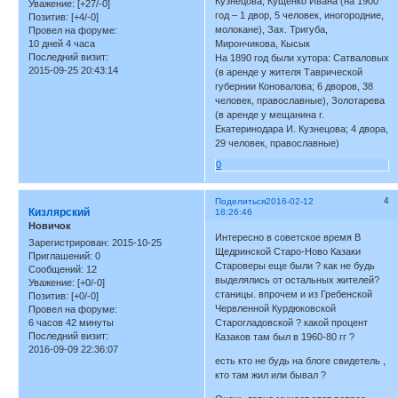
Кузнецова, Кущенко Ивана (на 1900
Уважение:
[+27/-0]
год – 1 двор, 5 человек, иногородние,
Позитив:
[+4/-0]
молокане), Зах. Тригуба,
Провел на форуме:
10 дней 4 часа
Мирончикова, Кысык
Последний визит:
На 1890 год были хутора: Сатваловых
2015-09-25 20:43:14
(в аренде у жителя Таврической
губернии Коновалова; 6 дворов, 38
человек, православные), Золотарева
(в аренде у мещанина г.
Екатеринодара И. Кузнецова; 4 двора,
29 человек, православные)
0
4
Поделиться
2016-02-12
Кизлярский
18:26:46
Новичок
Интересно в советское время В
Зарегистрирован
: 2015-10-25
Щедринской Старо-Ново Казаки
Приглашений:
0
Староверы еще были ? как не будь
Сообщений:
12
выделялись от остальных жителей?
Уважение:
[+0/-0]
станицы. впрочем и из Гребенской
Позитив:
[+0/-0]
Червленной Курдюковской
Провел на форуме:
6 часов 42 минуты
Старогладовской ? какой процент
Последний визит:
Казаков там был в 1960-80 гг ?
2016-09-09 22:36:07
есть кто не будь на блоге свидетель ,
кто там жил или бывал ?