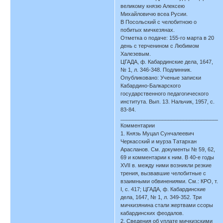
великому князю Алексею
Михайловичю всеа Русии.
В Посольский с челобитною о
побитых мичкезянах.
Отметка о подаче: 155-го марта в 20
день с терченином с Любимом
Халезевым.
ЦГАДА, ф. Кабардинские дела, 1647,
№ 1, л. 346-348. Подлинник.
Опубликовано: Ученые записки
Кабардино-Балкарского
государственного педагогического
института. Вып. 13. Нальчик, 1957, с.
83-84.
__________________________________
Комментарии
1. Князь Муцал Сунчалеевич
Черкасский и мурза Татархан
Арасланов. См. документы № 59, 62,
69 и комментарии к ним. В 40-е годы
XVII в. между ними возникли резкие
трения, вызвавшие челобитные с
взаимными обвинениями. См.: КРО, т.
I, с. 417; ЦГАДА, ф. Кабардинские
дела, 1647, № 1, л. 349-352. Три
мичкизянина стали жертвами ссоры
кабардинских феодалов.
2. Сведения об уплате мичкизскими