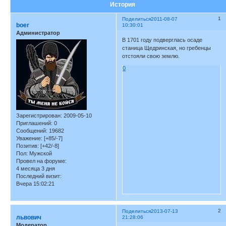
История
1
Поделиться
2011-08-07
boer
10:30:01
Администратор
В 1701 году подверглась осаде
станица Щедринская, но гребенцы
отстояли свою землю.
0
Зарегистрирован
: 2009-05-10
Приглашений:
0
Сообщений:
19682
Уважение:
[+85/-7]
Позитив:
[+42/-8]
Пол:
Мужской
Провел на форуме:
4 месяца 3 дня
Последний визит:
Вчера 15:02:21
2
Поделиться
2013-07-13
львович
21:28:06
Модератор