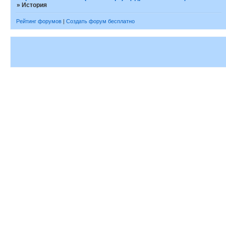
»
История
Рейтинг форумов
|
Создать форум бесплатно