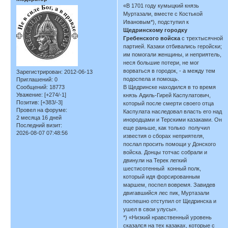
«В 1701 году кумыцкий князь
Муртазали, вместе с Костькой
Ивановым*), подступил к
Щедринскому городку
Гребенского войска
с трехтысячной
партией. Казаки отбивались геройски;
им помогали женщины, и неприятель,
неся большие потери, не мог
ворваться в городок, - а между тем
Зарегистрирован
: 2012-06-13
подоспела и помощь.
Приглашений:
0
Сообщений:
18773
В Щедринске находился в то время
Уважение:
[+274/-1]
князь Адиль-Гирей Каспулатович,
Позитив:
[+383/-3]
который после смерти своего отца
Провел на форуме:
Каспулата наследовал власть его над
2 месяца 16 дней
инородцами и Терскими казаками. Он
Последний визит:
еще раньше, как только получил
2026-08-07 07:48:56
известия о сборах неприятеля,
послал просить помощи у Донского
войска. Донцы тотчас собрали и
двинули на Терек легкий
шестисотенный конный полк,
который идя форсированным
маршем, поспел вовремя. Завидев
двигавшийся лес пик, Муртазали
поспешно отступил от Щедринска и
ушел в свои улусы».
*) «Низкий нравственный уровень
сказался на тех казаках, которые с