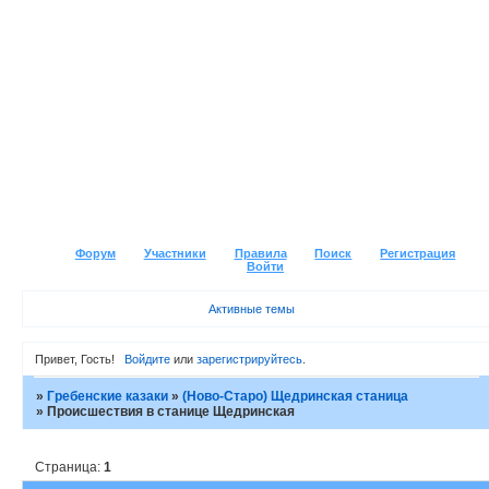
Форум
Участники
Правила
Поиск
Регистрация
Войти
Активные темы
Привет, Гость!
Войдите
или
зарегистрируйтесь
.
»
Гребенские казаки
»
(Ново-Старо) Щедринская станица
»
Происшествия в станице Щедринская
Страница:
1