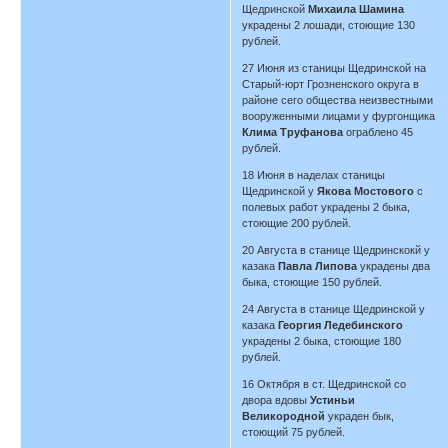
Щедринской
Михаила Шамина
украдены 2 лошади, стоющие 130
рублей.
27 Июня из станицы Щедринской на
Старый-юрт Грозненского округа в
районе сего общества неизвестными
вооруженными лицами у фургонщика
Клима Труфанова
ограблено 45
рублей.
18 Июня в наделах станицы
Щедринской у
Якова Мостового
с
полевых работ украдены 2 быка,
стоющие 200 рублей.
20 Августа в станице Щедринскокй у
казака
Павла Липова
украдены два
быка, стоющие 150 рублей.
24 Августа в станице Щедринской у
казака
Георгия Ледебинского
украдены 2 быка, стоющие 180
рублей.
16 Октября в ст. Щедринской со
двора вдовы
Устиньи
Великородной
украден бык,
стоющий 75 рублей.