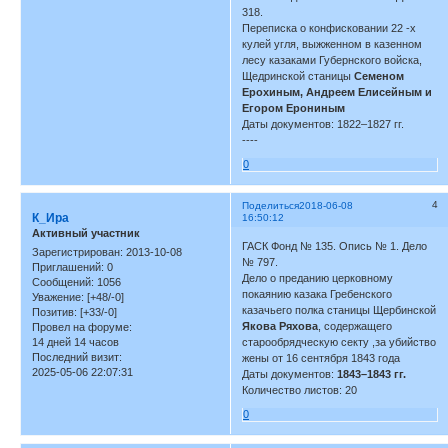
318.
Переписка о конфисковании 22 -х
кулей угля, выжженном в казенном
лесу казаками Губернского войска,
Щедринской станицы
Семеном
Ерохиным, Андреем Елисейным и
Егором Ерониным
Даты документов: 1822–1827 гг.
----
0
4
Поделиться
2018-06-08
К_Ира
16:50:12
Активный участник
ГАСК Фонд № 135. Опись № 1. Дело
Зарегистрирован
: 2013-10-08
№ 797.
Приглашений:
0
Дело о преданию церковному
Сообщений:
1056
покаянию казака Гребенского
Уважение:
[+48/-0]
казачьего полка станицы Щербинской
Позитив:
[+33/-0]
Якова Ряхова
, содержащего
Провел на форуме:
14 дней 14 часов
старообрядческую секту ,за убийство
Последний визит:
жены от 16 сентября 1843 года
2025-05-06 22:07:31
Даты документов:
1843–1843 гг.
Количество листов: 20
0