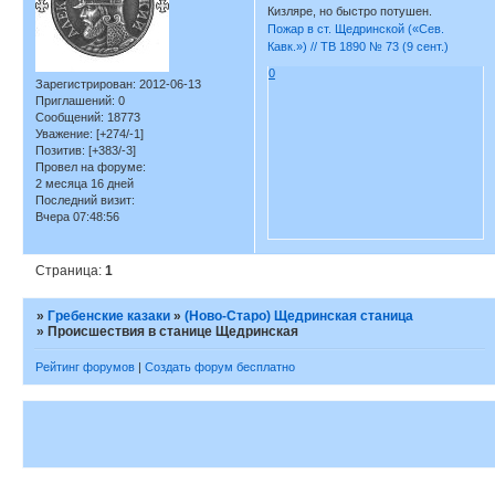
Кизляре, но быстро потушен.
Пожар в ст. Щедринской («Сев.
Кавк.») // ТВ 1890 № 73 (9 сент.)
0
Зарегистрирован
: 2012-06-13
Приглашений:
0
Сообщений:
18773
Уважение:
[+274/-1]
Позитив:
[+383/-3]
Провел на форуме:
2 месяца 16 дней
Последний визит:
Вчера 07:48:56
Страница:
1
»
Гребенские казаки
»
(Ново-Старо) Щедринская станица
»
Происшествия в станице Щедринская
Рейтинг форумов
|
Создать форум бесплатно