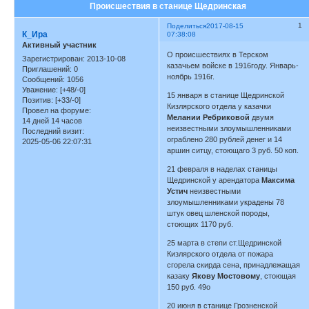
Происшествия в станице Щедринская
1
Поделиться
2017-08-15
К_Ира
07:38:08
Активный участник
О происшествиях в Терском
Зарегистрирован
: 2013-10-08
казачьем войске в 1916году. Январь-
Приглашений:
0
ноябрь 1916г.
Сообщений:
1056
Уважение:
[+48/-0]
15 января в станице Щедринской
Позитив:
[+33/-0]
Кизлярского отдела у казачки
Провел на форуме:
Мелании Ребриковой
двумя
14 дней 14 часов
неизвестными злоумышленниками
Последний визит:
ограблено 280 рублей денег и 14
2025-05-06 22:07:31
аршин ситцу, стоющаго 3 руб. 50 коп.
21 февраля в наделах станицы
Щедринской у арендатора
Максима
Устич
неизвестными
злоумышленниками украдены 78
штук овец шленской породы,
стоющих 1170 руб.
25 марта в степи ст.Щедринской
Кизлярского отдела от пожара
сгорела скирда сена, принадлежащая
казаку
Якову Мостовому
, стоющая
150 руб. 49о
20 июня в станице Грозненской