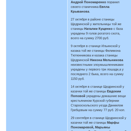
Андрей Пономаренко
поранил
своего станичника
Евпла
Крыванова
.
27 октября в районе станицы
Щедринской у жительницы той же
станицы
Наталии Кущенко
с база
украдены 9 голов рогатого скота,
всего на сумму 2700 руб.
9 октября в станице Ильинской у
казака той же станицы Филимона
Тютюнникова и казака станицы
Щедринской
Никона Мельникова
неизвестными злоумышленниками
украдены у первого три лошади,а у
последнего 2 быка, всего на сумму
1150 руб.
14 октября в станице Щедринской у
казачки той же станицы
Евдокии
Поповой
украдены домашние вещи
крестьянином Курской губернии
Старооскольского уезда Даниилом
Гребцовым на сумму 77 руб. 20 коп.
29 сентября в станице Щедринской у
казачки той же станицы
Марфы
Пономаревой, Марьяны