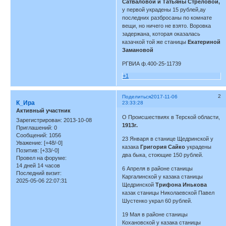
Сатваловой и Татьяны Стреловой,
у первой украдены 15 рублей,ау
последних разбросаны по комнате
вещи, но ничего не взято. Воровка
задержана, которая оказалась
казачкой той же станицы
Екатериной
Замановой
РГВИА ф.400-25-11739
+1
2
Поделиться
2017-11-06
К_Ира
23:33:28
Активный участник
О Происшествиях в Терской области,
Зарегистрирован
: 2013-10-08
1913г.
Приглашений:
0
Сообщений:
1056
23 Января в станице Щедринской у
Уважение:
[+48/-0]
казака
Григория Сайко
украдены
Позитив:
[+33/-0]
два быка, стоющие 150 рублей.
Провел на форуме:
14 дней 14 часов
6 Апреля в районе станицы
Последний визит:
Каргалинской у казака станицы
2025-05-06 22:07:31
Щедринской
Трифона Инькова
казак станицы Николаевской Павел
Шустенко украл 60 рублей.
19 Мая в районе станицы
Кохановской у казака станицы