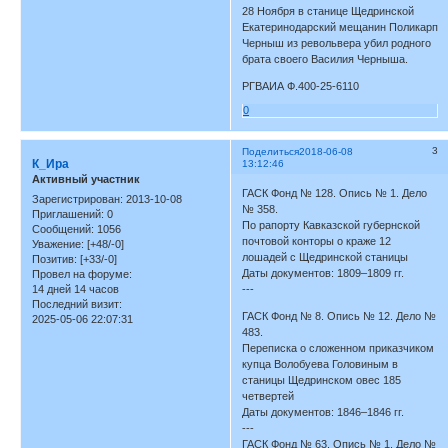
28 Ноября в станице Щедринской
Екатеринодарский мещанин Поликарп
Черныш из револьвера убил родного
брата своего Василия Черныша.
РГВАИА Ф.400-25-6110
0
3
Поделиться
2018-06-08
К_Ира
13:12:46
Активный участник
ГАСК Фонд № 128. Опись № 1. Дело
Зарегистрирован
: 2013-10-08
№ 358.
Приглашений:
0
По рапорту Кавказской губернской
Сообщений:
1056
почтовой конторы о краже 12
Уважение:
[+48/-0]
лошадей с Щедринской станицы
Позитив:
[+33/-0]
Даты документов: 1809–1809 гг.
Провел на форуме:
14 дней 14 часов
---
Последний визит:
ГАСК Фонд № 8. Опись № 12. Дело №
2025-05-06 22:07:31
483.
Переписка о сложенном приказчиком
купца Волобуева Головиным в
станицы Щедринском овес 185
четвертей
Даты документов: 1846–1846 гг.
---
ГАСК Фонд № 63. Опись № 1. Дело №