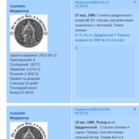
5
Поделиться
2024-11-17
львович
15:38:55
Модератор
27 апр. 1880
. Схватка щедринского
казака
И. Ст
. (писарь при войсковом
правлении) с волчицей. Помог
кинжал.
Н. Н. Из ст. Щедринской // Терские
ведомости 1880 № 20 (10 мая)
0
Зарегистрирован
: 2012-06-13
Приглашений:
0
Сообщений:
18773
Уважение:
[+274/-1]
Позитив:
[+383/-3]
Провел на форуме:
2 месяца 16 дней
Последний визит:
Вчера 07:48:56
6
Поделиться
2025-07-09
львович
05:55:52
Модератор
19 авг. 1890
.
Пожар в ст.
Щедринской
. Сгорели сенники и
сараи. Пожару способствовал
сильный ветер. Пожар был и в