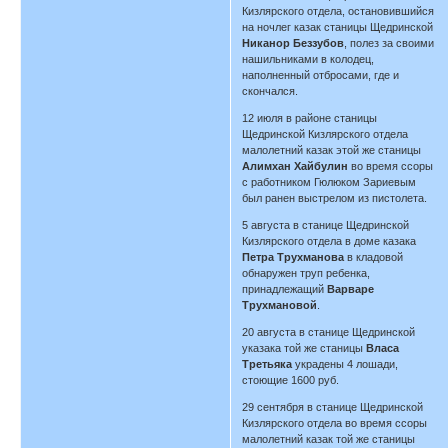
Кизлярского отдела, остановившийся
на ночлег казак станицы Щедринской
Никанор Беззубов
, полез за своими
нашильниками в колодец,
наполненный отбросами, где и
скончался.
12 июля в районе станицы
Щедринской Кизлярского отдела
малолетний казак этой же станицы
Алимхан Хайбулин
во время ссоры
с работником Гюлюком Зариевым
был ранен выстрелом из пистолета.
5 августа в станице Щедринской
Кизлярского отдела в доме казака
Петра Трухманова
в кладовой
обнаружен труп ребенка,
принадлежащий
Варваре
Трухмановой
.
20 августа в станице Щедринской
указака той же станицы
Власа
Третьяка
украдены 4 лошади,
стоющие 1600 руб.
29 сентября в станице Щедринской
Кизлярского отдела во время ссоры
малолетний казак той же станицы