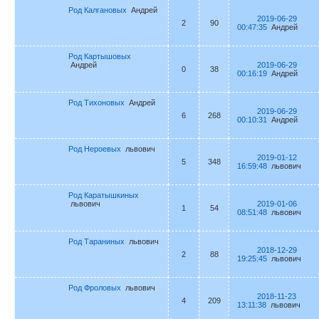
Род Калгановых
Андрей
2019-06-29
2
90
00:47:35
Андрей
Род Картышовых
Андрей
2019-06-29
0
38
00:16:19
Андрей
Род Тихоновых
Андрей
2019-06-29
6
268
00:10:31
Андрей
Род Нероевых
львович
2019-01-12
5
348
16:59:48
львович
Род Каратышкиных
львович
2019-01-06
1
54
08:51:48
львович
Род Тараниных
львович
2018-12-29
2
88
19:25:45
львович
Род Фроловых
львович
2018-11-23
4
209
13:11:38
львович