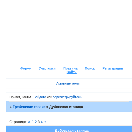
Форум
Участники
Правила
Поиск
Регистрация
Войти
Активные темы
Привет, Гость!
Войдите
или
зарегистрируйтесь
.
»
Гребенские казаки
»
Дубовская станица
Страница:
«
1
2
3
4
»
Дубовская станица