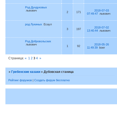
Род Дундуковых
львович
2018-07-03
2
171
07:49:47
львович
род Лукиных
Есаул
2018-07-02
3
197
13:40:44
львович
Род Добровольских
львович
2018-05-26
1
92
11:49:39
boer
Страница:
«
1
2
3
4
»
»
Гребенские казаки
»
Дубовская станица
Рейтинг форумов
|
Создать форум бесплатно