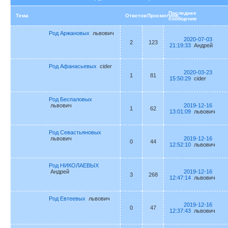
Последнее
Тема
Ответов
Просмотров
сообщение
Род Аржановых
львович
2020-07-03
2
123
21:19:33
Андрей
Род Афанасьевых
cider
2020-03-23
1
81
15:50:29
cider
Род Беспаловых
львович
2019-12-16
1
62
13:01:09
львович
Род Севастьяновых
львович
2019-12-16
0
44
12:52:10
львович
Род НИКОЛАЕВЫХ
Андрей
2019-12-16
3
268
12:47:14
львович
Род Евтеевых
львович
2019-12-16
0
47
12:37:43
львович