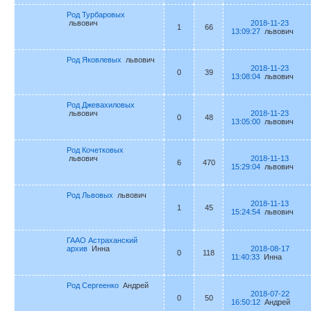
Род Турбаровых
львович
2018-11-23
1
66
13:09:27
львович
Род Яковлевых
львович
2018-11-23
0
39
13:08:04
львович
Род Джевахиловых
львович
2018-11-23
0
48
13:05:00
львович
Род Кочетковых
львович
2018-11-13
6
470
15:29:04
львович
Род Львовых
львович
2018-11-13
1
45
15:24:54
львович
ГААО Астраханский
архив
Инна
2018-08-17
0
118
11:40:33
Инна
Род Сергеенко
Андрей
2018-07-22
0
50
16:50:12
Андрей