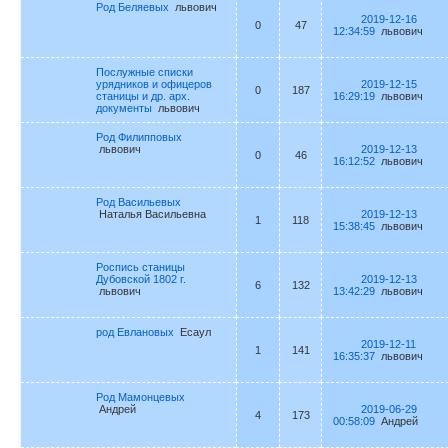
Род Беляевых
львович
2019-12-16
0
47
12:34:59
львович
Послужные списки
урядников и офицеров
2019-12-15
0
187
станицы и др. арх.
16:29:19
львович
документы
львович
Род Филипповых
львович
2019-12-13
0
46
16:12:52
львович
Род Васильевых
Наталья Васильевна
2019-12-13
1
118
15:38:45
львович
Роспись станицы
Дубовской 1802 г.
2019-12-13
6
132
львович
13:42:29
львович
род Евлановых
Есаул
2019-12-11
1
141
16:35:37
львович
Род Мамонцевых
Андрей
2019-06-29
4
173
00:58:09
Андрей