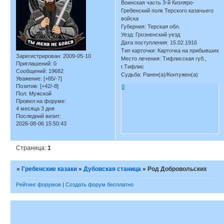
Воинская часть 3-й Кизляро-
Гребенский полк Терского казачьего
войска
Губерния: Терская обл.
Уезд: Грозненский уезд
Дата поступления: 15.02.1916
Тип карточки: Карточка на прибывших
Зарегистрирован
: 2009-05-10
Место лечения: Тифлисская губ.,
Приглашений:
0
г.Тифлис
Сообщений:
19682
Судьба: Ранен(а)/Контужен(а)
Уважение:
[+85/-7]
Позитив:
[+42/-8]
0
Пол:
Мужской
Провел на форуме:
4 месяца 3 дня
Последний визит:
2026-08-06 15:50:43
Страница:
1
»
Гребенские казаки
»
Дубовская станица
»
Род Добровольских
Рейтинг форумов
|
Создать форум бесплатно