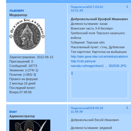
1
Поделиться
2017-03-02
львович
10:21:49
Модератор
Добровольский Ерофей Иванович
Должность/звание: казак
Воинская часть 3-й Кизляро-
Гребенский полк Терского казачьего
войска
Губерния: Терская обл.
Населенный пункт: стнц. Дубовская
Тип карточки: Карточка на выбывших
http://ater.gwar.elar.ru/cartoteka/yalutoro
Зарегистрирован
: 2012-06-13
http://cdn.pamyat-
Приглашений:
0
Сообщений:
18773
naroda.ru/imagesfww1/ … 002539.JPG
Уважение:
[+274/-1]
0
Позитив:
[+383/-3]
Провел на форуме:
2 месяца 16 дней
Последний визит:
Вчера 07:48:56
2
Поделиться
2018-05-26
boer
11:49:39
Администратор
Добровольский Евсей Иванович
Должность/звание: рядовой