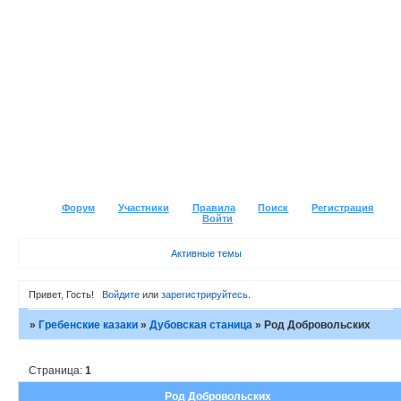
Форум
Участники
Правила
Поиск
Регистрация
Войти
Активные темы
Привет, Гость!
Войдите
или
зарегистрируйтесь
.
»
Гребенские казаки
»
Дубовская станица
»
Род Добровольских
Страница:
1
Род Добровольских