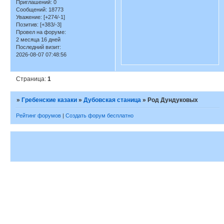
Приглашений:
0
Сообщений:
18773
Уважение:
[+274/-1]
Позитив:
[+383/-3]
Провел на форуме:
2 месяца 16 дней
Последний визит:
2026-08-07 07:48:56
Страница:
1
»
Гребенские казаки
»
Дубовская станица
»
Род Дундуковых
Рейтинг форумов
|
Создать форум бесплатно