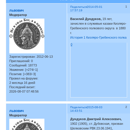
1
Поделиться
2014-05-01
львович
17:57:19
Модератор
Василий Дундуков,
19 лет,
зачислен в служивые казаки Кизляро-
Гребенского полкового округа в 1880
г.
История 1 Кизляро-Гребенского полка
0
Зарегистрирован
: 2012-06-13
Приглашений:
0
Сообщений:
18773
Уважение:
[+274/-1]
Позитив:
[+383/-3]
Провел на форуме:
2 месяца 16 дней
Последний визит:
2026-08-07 07:48:56
2
Поделиться
2015-08-03
львович
14:43:51
Модератор
Дундуков Дмитрий Алексеевич,
1902 (1905), ст. Дубовская, призван
Шелковским РВК 23.06.1941,