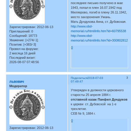
последнее письмо получено в мае
1943, попал в плен 16.07.1942 под
Миллерово, погиб в плену 26.11.1942,
место захоронения Умань.
Мать Дундукова Анна, ст. Дубовская.
http://www.obd-
Зарегистрирован
: 2012-06-13
memorial.ru/html/info.htm?id=60795538
Приглашений:
0
Сообщений:
18773
http://www.obd-
Уважение:
[+274/-1]
memorial.ru/html/info.htm?id=300802812
Позитив:
[+383/-3]
0
Провел на форуме:
2 месяца 16 дней
Последний визит:
2026-08-07 07:48:56
3
Поделиться
2018-07-03
львович
07:49:47
Модератор
Утвержден в должности церковного
старосты 25 апреля 1884 г.
отставной казак Панфил Дундуков
к церкви ст. Дубовской на 1-е
трехлетие.
СЕВ № 9, 1884 г.
0
Зарегистрирован
: 2012-06-13