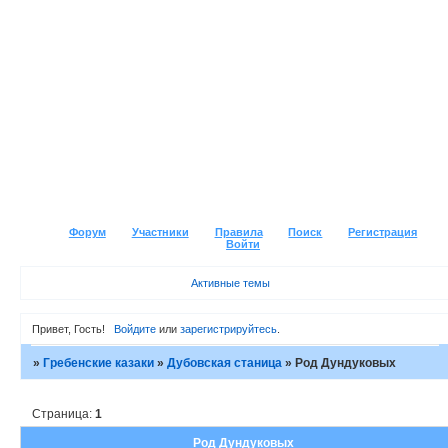
Форум
Участники
Правила
Поиск
Регистрация
Войти
Активные темы
Привет, Гость!
Войдите
или
зарегистрируйтесь
.
»
Гребенские казаки
»
Дубовская станица
»
Род Дундуковых
Страница:
1
Род Дундуковых