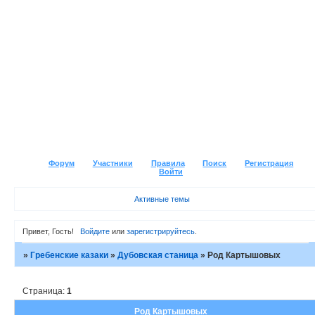
Форум
Участники
Правила
Поиск
Регистрация
Войти
Активные темы
Привет, Гость!
Войдите
или
зарегистрируйтесь
.
»
Гребенские казаки
»
Дубовская станица
»
Род Картышовых
Страница:
1
Род Картышовых