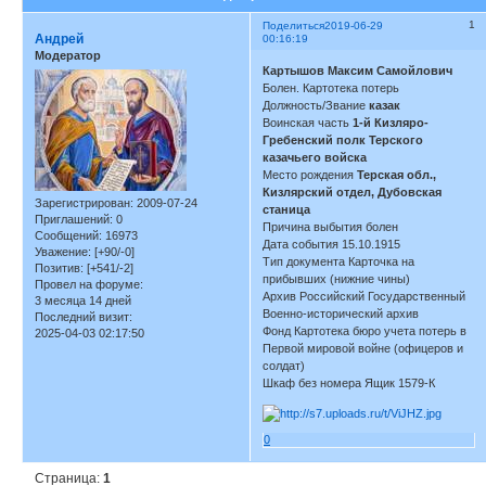
1
Поделиться
2019-06-29
Андрей
00:16:19
Модератор
Картышов Максим Самойлович
Болен. Картотека потерь
Должность/Звание
казак
Воинская часть
1-й Кизляро-
Гребенский полк Терского
казачьего войска
Место рождения
Терская обл.,
Кизлярский отдел, Дубовская
Зарегистрирован
: 2009-07-24
станица
Приглашений:
0
Причина выбытия болен
Сообщений:
16973
Дата события 15.10.1915
Уважение:
[+90/-0]
Тип документа Карточка на
Позитив:
[+541/-2]
прибывших (нижние чины)
Провел на форуме:
Архив Российский Государственный
3 месяца 14 дней
Военно-исторический архив
Последний визит:
Фонд Картотека бюро учета потерь в
2025-04-03 02:17:50
Первой мировой войне (офицеров и
солдат)
Шкаф без номера Ящик 1579-К
0
Страница:
1