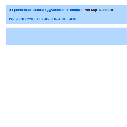
»
Гребенские казаки
»
Дубовская станица
»
Род Картышовых
Рейтинг форумов
|
Создать форум бесплатно