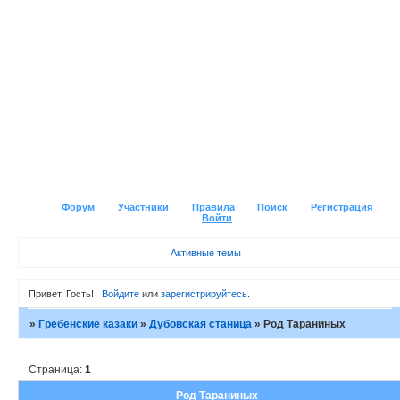
Форум
Участники
Правила
Поиск
Регистрация
Войти
Активные темы
Привет, Гость!
Войдите
или
зарегистрируйтесь
.
»
Гребенские казаки
»
Дубовская станица
»
Род Тараниных
Страница:
1
Род Тараниных