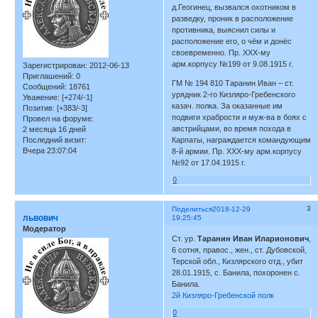
д.Геогинец, вызвался охотником в
разведку, проник в расположение
противника, выяснил силы и
расположение его, о чём и донёс
своевременно. Пр. ХХХ-му
арм.корпусу №199 от 9.08.1915 г.
Зарегистрирован
: 2012-06-13
Приглашений:
0
ГМ № 194 810 Таранин Иван – ст.
Сообщений:
18761
урядник 2-го Кизляро-Гребенского
Уважение:
[+274/-1]
казач. полка. За оказанные им
Позитив:
[+383/-3]
подвиги храбрости и муж-ва в боях с
Провел на форуме:
австрийцами, во время похода в
2 месяца 16 дней
Последний визит:
Карпаты, награждается командующим
Вчера 23:07:04
8-й армии. Пр. ХХХ-му арм.корпусу
№92 от 17.04.1915 г.
0
3
Поделиться
2018-12-29
львович
19:25:45
Модератор
Ст. ур.
Таранин Иван Иларионович
,
6 сотня, правос., жен., ст. Дубовской,
Терской обл., Кизлярского отд., убит
28.01.1915, с. Банила, похоронен с.
Банила.
2й Кизляро-Гребенской полк
0