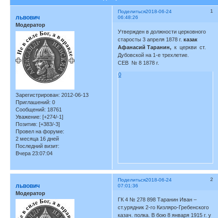
1
Поделиться
2018-06-24
львович
06:48:26
Модератор
Утвержден в должности церковного
старосты 3 апреля 1878 г.
казак
Афанасий Таранин,
к церкви ст.
Дубовской на 1-е трехлетие.
СЕВ № 8 1878 г.
0
Зарегистрирован
: 2012-06-13
Приглашений:
0
Сообщений:
18761
Уважение:
[+274/-1]
Позитив:
[+383/-3]
Провел на форуме:
2 месяца 16 дней
Последний визит:
Вчера 23:07:04
2
Поделиться
2018-06-24
львович
07:01:36
Модератор
ГК 4 № 278 898 Таранин Иван –
ст.урядник 2-го Кизляро-Гребенского
казач. полка. В бою 8 января 1915 г. у