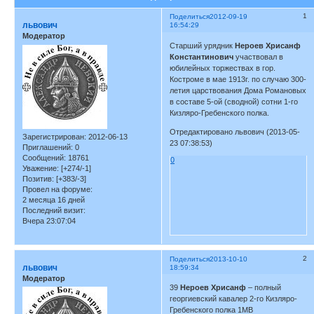
1
Поделиться
2012-09-19
львович
16:54:29
Модератор
Старший урядник
Нероев Хрисанф
Константинович
участвовал в
юбилейных торжествах в гор.
Костроме в мае 1913г. по случаю 300-
летия царствования Дома Романовых
в составе 5-ой (сводной) сотни 1-го
Кизляро-Гребенского полка.
Отредактировано львович (2013-05-
Зарегистрирован
: 2012-06-13
23 07:38:53)
Приглашений:
0
Сообщений:
18761
0
Уважение:
[+274/-1]
Позитив:
[+383/-3]
Провел на форуме:
2 месяца 16 дней
Последний визит:
Вчера 23:07:04
2
Поделиться
2013-10-10
львович
18:59:34
Модератор
39
Нероев Хрисанф
– полный
георгиевский кавалер 2-го Кизляро-
Гребенского полка 1МВ