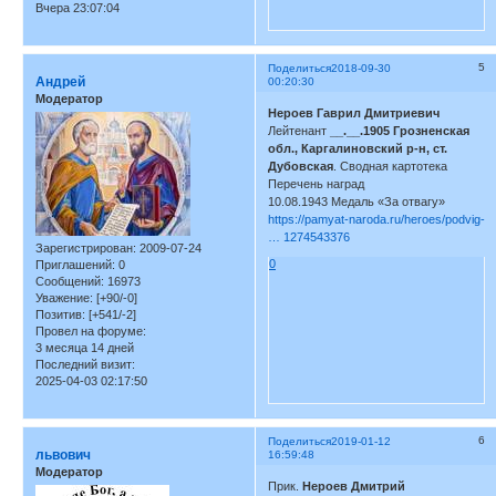
Вчера 23:07:04
5
Поделиться
2018-09-30
Андрей
00:20:30
Модератор
Нероев Гаврил Дмитриевич
Лейтенант
__.__.1905 Грозненская
обл., Каргалиновский р-н, ст.
Дубовская
. Сводная картотека
Перечень наград
10.08.1943 Медаль «За отвагу»
https://pamyat-naroda.ru/heroes/podvig-
… 1274543376
Зарегистрирован
: 2009-07-24
0
Приглашений:
0
Сообщений:
16973
Уважение:
[+90/-0]
Позитив:
[+541/-2]
Провел на форуме:
3 месяца 14 дней
Последний визит:
2025-04-03 02:17:50
6
Поделиться
2019-01-12
львович
16:59:48
Модератор
Прик.
Нероев Дмитрий