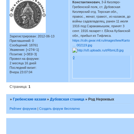
Константинович
, 3-й Кизляро-
Гребенской полк, ст. Дубовская
Кизлярский отд. Терская обл.,
правос., женат, грамот., из казаков, до
войны садовладелец, ранен 11 июля
1916 под Саракамышем, принят 3
сент. 1916 лазарет г. Ейска Кубанской
обл., прибыл из Тифлиса.
Зарегистрирован
: 2012-06-13
https://cdn.gwar.mil.ru/imagesfww/Karto
Приглашений:
0
Сообщений:
18761
… 002119.jpg
Уважение:
[+274/-1]
Позитив:
[+383/-3]
0
Провел на форуме:
2 месяца 16 дней
Последний визит:
Вчера 23:07:04
Страница:
1
»
Гребенские казаки
»
Дубовская станица
»
Род Нероевых
Рейтинг форумов
|
Создать форум бесплатно