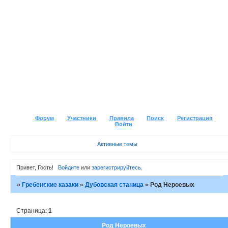
Форум
Участники
Правила
Поиск
Регистрация
Войти
Активные темы
Привет, Гость!
Войдите
или
зарегистрируйтесь
.
»
Гребенские казаки
»
Дубовская станица
»
Род Нероевых
Страница:
1
Род Нероевых