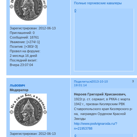
Полные гергиевские кавалеры
0
Зарегистрирован
: 2012-06-13
Приглашений:
0
Сообщений:
18761
Уважение:
[+274/-1]
Позитив:
[+383/-3]
Провел на форуме:
2 месяца 16 дней
Последний визит:
Вчера 23:07:04
3
Поделиться
2013-10-10
львович
19:01:14
Модератор
Нероев Григорий Хрисанович,
1922г.р. ст. сержант, в РККА с марта
1942 г., призван Кизлярским РВК
Ставропольского края Кизлярского р-
на, награжден Орденом Красной
Звезды
http://www.podvignaroda.ru/?
n=21953788
Зарегистрирован
: 2012-06-13
0