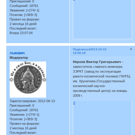
Приглашений:
0
Сообщений:
18761
Уважение:
[+274/-1]
Позитив:
[+383/-3]
Провел на форуме:
2 месяца 16 дней
Последний визит:
Вчера 23:07:04
4
Поделиться
2013-10-10
львович
19:06:18
Модератор
Нероев Виктор Григорьевич
–
заместитель главного инженера
ЗЭРКТ (завод по эксплуатации
ракето-космической техники) ГКНПЦ
им. Хруничева (Государственный
космический научно-
прозводственный центр) на январь
2009 г.
Зарегистрирован
: 2012-06-13
0
Приглашений:
0
Сообщений:
18761
Уважение:
[+274/-1]
Позитив:
[+383/-3]
Провел на форуме:
2 месяца 16 дней
Последний визит: