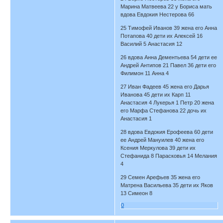
Марина Матвеева 22 у Бориса мать
вдова Евдокия Нестерова 66
25 Тимофей Иванов 39 жена его Анна
Потапова 40 дети их Алексей 16
Василий 5 Анастасия 12
26 вдова Анна Дементьева 54 дети ее
Андрей Антипов 21 Павел 36 дети его
Филимон 11 Анна 4
27 Иван Фадеев 45 жена его Дарья
Иванова 45 дети их Карп 11
Анастасия 4 Лукерья 1 Петр 20 жена
его Марфа Стефанова 22 дочь их
Анастасия 1
28 вдова Евдокия Ерофеева 60 дети
ее Андрей Мануилев 40 жена его
Ксения Меркулова 39 дети их
Стефанида 8 Парасковья 14 Мелания
4
29 Семен Арефьев 35 жена его
Матрена Васильева 35 дети их Яков
13 Симеон 8
0