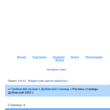
Форум
Участники
Правила
Поиск
Регистрация
Войти
Активные темы
Привет, Гость!
Войдите
или
зарегистрируйтесь
.
»
Гребенские казаки
»
Дубовская станица
»
Роспись станицы
Дубовской 1802 г.
Страница:
1