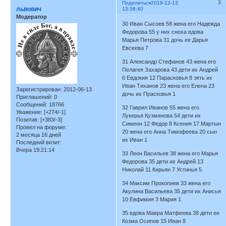
3
Поделиться
2019-12-13
львович
13:38:40
Модератор
30 Иван Сысоев 58 жена его Надежда
Федорова 55 у них сноха вдова
Марья Петрова 31 дочь ее Дарья
Евсеева 7
31 Александр Стефанов 43 жена его
Пелагея Захарова 43 дети их Андрей
6 Евдокия 12 Парасковья 8 зять их
Иван Тиханов 23 жена его Елена 23
Зарегистрирован
: 2012-06-13
дочь их Прасковья 1
Приглашений:
0
Сообщений:
18766
32 Гаврил Иванов 55 жена его
Уважение:
[+274/-1]
Лукерья Кузминова 54 дети их
Позитив:
[+383/-3]
Симеон 12 Федор 8 Ксения 17 Мартын
Провел на форуме:
20 жена его Анна Тимофеева 20 сын
2 месяца 16 дней
их Иван 1
Последний визит:
Вчера 19:21:14
33 Леон Васильев 38 жена его Марья
Федорова 35 дети их Андрей 13
Николай 11 Кирьян 7 Устинья 5
34 Максим Прокопиев 33 жена его
Акулина Васильева 35 дети их Анисья
10 Евфимия 3 Мария 1
35 вдова Мавра Матфеева 38 дети ее
Козма Осипов 15 Иван 8