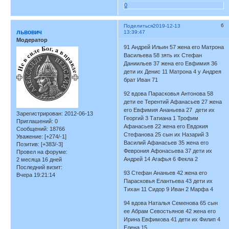
0
6
Поделиться
2019-12-13
львович
13:39:47
Модератор
91 Андрей Ильин 57 жена его Матрона
Васильева 58 зять их Стефан
Даниильев 37 жена его Евфимия 36
дети их Денис 11 Матрона 4 у Андрея
брат Иван 71
92 вдова Парасковья Антонова 58
дети ее Терентий Афанасьев 27 жена
его Евфимия Ананьева 27 дети их
Зарегистрирован
: 2012-06-13
Георгий 3 Татиана 1 Трофим
Приглашений:
0
Афанасьев 22 жена его Евдокия
Сообщений:
18766
Стефанова 25 сын их Назарий 3
Уважение:
[+274/-1]
Василий Афанасьев 35 жена его
Позитив:
[+383/-3]
Феврония Афонасьева 37 дети их
Провел на форуме:
Андрей 14 Агафья 6 Фекла 2
2 месяца 16 дней
Последний визит:
93 Стефан Ананьев 42 жена его
Вчера 19:21:14
Парасковья Елантьева 43 дети их
Тихан 11 Сидор 9 Иван 2 Марфа 4
94 вдова Наталья Семенова 65 сын
ее Абрам Севостьянов 42 жена его
Ирина Евфимова 41 дети их Филип 4
Елена 15