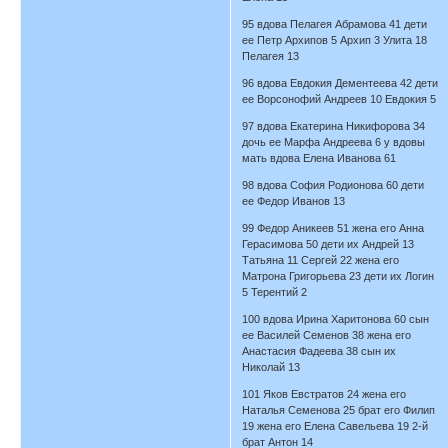
95 вдова Пелагея Абрамова 41 дети
ее Петр Архипов 5 Архип 3 Улита 18
Пелагея 13
96 вдова Евдокия Дементеева 42 дети
ее Ворсонофий Андреев 10 Евдокия 5
97 вдова Екатерина Никифорова 34
дочь ее Марфа Андреева 6 у вдовы
мать вдова Елена Иванова 61
98 вдова София Родионова 60 дети
ее Федор Иванов 13
99 Федор Аникеев 51 жена его Анна
Герасимова 50 дети их Андрей 13
Татьяна 11 Сергей 22 жена его
Матрона Григорьева 23 дети их Логин
5 Терентий 2
100 вдова Ирина Харитонова 60 сын
ее Василей Семенов 38 жена его
Анастасия Фадеева 38 сын их
Николай 13
101 Яков Евстратов 24 жена его
Наталья Семенова 25 брат его Филип
19 жена его Елена Савельева 19 2-й
брат Антон 14