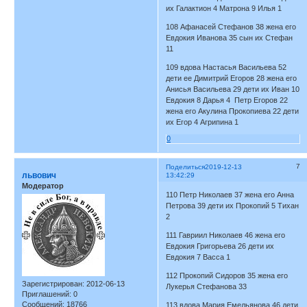
их Галактион 4 Матрона 9 Илья 1
108 Афанасей Стефанов 38 жена его
Евдокия Иванова 35 сын их Стефан
11
109 вдова Настасья Васильева 52
дети ее Димитрий Егоров 28 жена его
Анисья Васильева 29 дети их Иван 10
Евдокия 8 Дарья 4 Петр Егоров 22
жена его Акулина Прокопиева 22 дети
их Егор 4 Агрипина 1
0
7
Поделиться
2019-12-13
львович
13:42:29
Модератор
110 Петр Николаев 37 жена его Анна
Петрова 39 дети их Прокопий 5 Тихан
2
111 Гавриил Николаев 46 жена его
Евдокия Григорьева 26 дети их
Евдокия 7 Васса 1
112 Прокопий Сидоров 35 жена его
Зарегистрирован
: 2012-06-13
Лукерья Стефанова 33
Приглашений:
0
Сообщений:
18766
113 вдова Мария Емельянова 46 дети