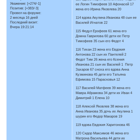
Уважение:
[+274/-1]
ее Логин Тимофеев 10 Афонасей 17
Позитив:
[+383/-3]
жена его Ирина Яковлева 20
Провел на форуме:
2 месяца 16 дней
114 вдова Акулина Иванова 48 сын ее
Последний визит:
Василей Игнатов 22
Вчера 19:21:14
115 Федул Ерофеев 61 жена его
Домна Гаврилова 60 дети ее Петр
Тимофеев 35 сын его Федот 4
116 Тихан 23 жена его Евдокия
Антонова 22 сын их Пантелей 2
Федот Тим 26 жена его Ксения
Иванова 21 сын их Василей 1 Петр
Захаров 67 сноха его вдова Анна
Кузминова 45 дети его Татьяна
Ефимова 15 Парасковья 12
117 Василей Матфеев 39 жена его
Мавра Абрамова 34 дети их Иван 4
Димитрий 1 Елена 10
118 Алексей Яковлев 38 жена его
Анна Иванова 35 дочь их Акулина 1
шурин его Федор Макаров 19
119 вдова Евдокия Харитонова 46
120 Сидор Максимов 46 жена его
Матрона Васильева 44 дети их