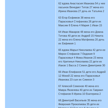
62 вдова Анастасия Иванова 54 у нее
пасынок Венедикт Титов 27 жена его
Ирина Иванова 27 дочь их Татьяна 2
63 Егор Ехфимов 38 жена его
Парасковья Стефанова 28 дети их
Максим 8 Елена 4 Мария 1 Иван 15
64 Иван Макаров 48 жена его Домна
Титова 40 дети их Андрей 15 Никита
22 жена его Елена Матфеева 20 дочь
их Евфимия 1
65 вдова Марья Николаева 42 дети ее
Мирон Стефанов 7 Евдокия 9
Парасковья 4 Фома Иванов 23 жена
его Хритинья Николаева 22 дети их
Иаков 1 Васса 2 Семен Димитриев 30
66 Иван Епифанов 51 дети его Андрей
12 Мокей 22 жена его Парасковья
Иванова 23 сын их Симеон 3
67 Алексей Семенов 40 жена его
Мавра Яковлева 40 дети их Гавриил
Стефанов 8 Ирина 10 Екатерина 2
68 Димитрий Васильев 35 жена его
Феврония Прокопиева 35 дети их