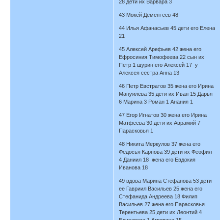
28 дети их Варвара 3
43 Мокей Дементеев 48
44 Илья Афанасьев 45 дети его Елена
21
45 Алексей Арефьев 42 жена его
Ефросиния Тимофеева 22 сын их
Петр 1 шурин его Алексей 17 у
Алексея сестра Анна 13
46 Петр Евстратов 35 жена его Ирина
Мануилева 35 дети их Иван 15 Дарья
6 Марина 3 Роман 1 Анания 1
47 Егор Игнатов 30 жена его Ирина
Матфеева 30 дети их Аврамий 7
Парасковья 1
48 Никита Меркулов 37 жена его
Федосья Карпова 39 дети их Феофил
4 Даниил 18 жена его Евдокия
Иванова 18
49 вдова Марина Стефанова 53 дети
ее Гавриил Васильев 25 жена его
Стефанида Андреева 18 Филип
Васильев 27 жена его Парасковья
Терентьева 25 дети их Леонтий 4
Елисавета 1 Агрипина 15