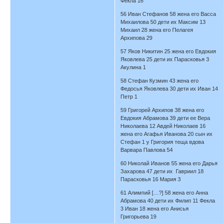
Фекла 16
56 Иван Стефанов 58 жена его Васса
Михаилова 50 дети их Максим 13
Михаил 28 жена его Пелагея
Архипова 29
57 Яков Никитин 25 жена его Евдокия
Яковлева 25 дети их Парасковья 3
Акулина 1
58 Стефан Кузмин 43 жена его
Федосья Яковлева 30 дети их Иван 14
Петр 1
59 Григорей Архипов 38 жена его
Евдокия Абрамова 39 дети ее Вера
Николаева 12 Авдей Николаев 16
жена его Агафья Иванова 20 сын их
Стефан 1 у Григория теща вдова
Варвара Павлова 54
60 Николай Иванов 55 жена его Дарья
Захарова 47 дети их Гавриил 18
Парасковья 16 Мария 3
61 Алимпий […?] 58 жена его Анна
Абрамова 40 дети их Филип 11 Фекла
3 Иван 18 жена его Анисья
Григорьева 19