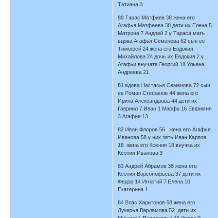
Татиана 3
80 Тарас Матфиев 38 жена его
Агафья Матфеева 38 дети их Елена 5
Матрона 7 Андрей 2 у Тараса мать
вдова Агафья Семенова 62 сын ее
Тимофей 24 жена его Евдокия
Михайлова 24 дочь их Евдокия 2 у
Агафьи внучата Георгий 18 Ульяна
Андреева 21
81 вдова Настасья Семенова 72 сын
ее Роман Стефанов 44 жена его
Ирина Александрова 44 дети их
Гавриил 7 Иван 1 Марфа 16 Евфимия
3 Агафия 13
82 Иван Флоров 56 жена его Агафья
Иванова 58 у них зять Иван Карпов
18 жена его Ксения 18 внучка их
Ксения Иванова 3
83 Андрей Абрамов 38 жена его
Ксения Ворсонофьева 37 дети их
Федор 14 Игнатий 7 Елена 10
Екатерина 1
84 Влас Харитонов 58 жена его
Лукерья Варламова 52 дети их
Михаил 1 Парасковья 16 Фекла 9