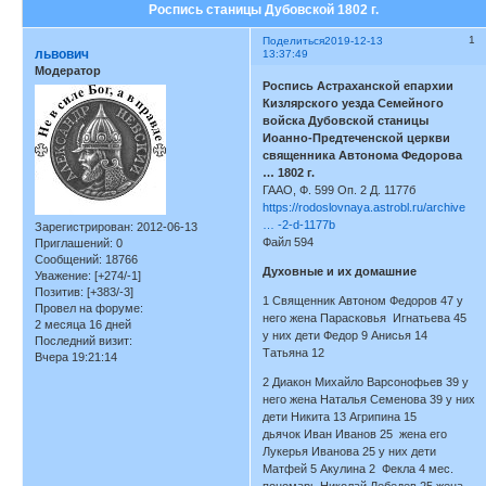
Роспись станицы Дубовской 1802 г.
1
Поделиться
2019-12-13
львович
13:37:49
Модератор
Роспись Астраханской епархии
Кизлярского уезда Семейного
войска Дубовской станицы
Иоанно-Предтеченской церкви
священника Автонома Федорова
… 1802 г.
ГААО, Ф. 599 Оп. 2 Д. 1177б
https://rodoslovnaya.astrobl.ru/archive
… -2-d-1177b
Зарегистрирован
: 2012-06-13
Файл 594
Приглашений:
0
Сообщений:
18766
Духовные и их домашние
Уважение:
[+274/-1]
Позитив:
[+383/-3]
1 Священник Автоном Федоров 47 у
Провел на форуме:
него жена Парасковья Игнатьева 45
2 месяца 16 дней
у них дети Федор 9 Анисья 14
Последний визит:
Татьяна 12
Вчера 19:21:14
2 Диакон Михайло Варсонофьев 39 у
него жена Наталья Семенова 39 у них
дети Никита 13 Агрипина 15
дьячок Иван Иванов 25 жена его
Лукерья Иванова 25 у них дети
Матфей 5 Акулина 2 Фекла 4 мес.
пономарь Николай Лебедев 25 жена