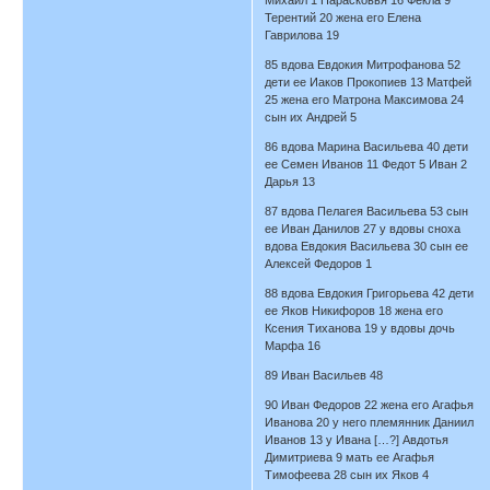
Терентий 20 жена его Елена
Гаврилова 19
85 вдова Евдокия Митрофанова 52
дети ее Иаков Прокопиев 13 Матфей
25 жена его Матрона Максимова 24
сын их Андрей 5
86 вдова Марина Васильева 40 дети
ее Семен Иванов 11 Федот 5 Иван 2
Дарья 13
87 вдова Пелагея Васильева 53 сын
ее Иван Данилов 27 у вдовы сноха
вдова Евдокия Васильева 30 сын ее
Алексей Федоров 1
88 вдова Евдокия Григорьева 42 дети
ее Яков Никифоров 18 жена его
Ксения Тиханова 19 у вдовы дочь
Марфа 16
89 Иван Васильев 48
90 Иван Федоров 22 жена его Агафья
Иванова 20 у него племянник Даниил
Иванов 13 у Ивана […?] Авдотья
Димитриева 9 мать ее Агафья
Тимофеева 28 сын их Яков 4