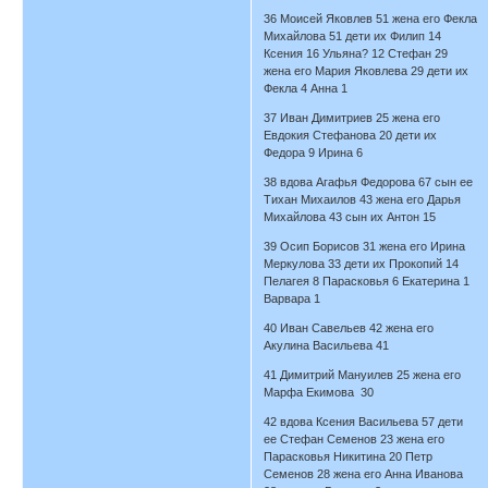
36 Моисей Яковлев 51 жена его Фекла
Михайлова 51 дети их Филип 14
Ксения 16 Ульяна? 12 Стефан 29
жена его Мария Яковлева 29 дети их
Фекла 4 Анна 1
37 Иван Димитриев 25 жена его
Евдокия Стефанова 20 дети их
Федора 9 Ирина 6
38 вдова Агафья Федорова 67 сын ее
Тихан Михаилов 43 жена его Дарья
Михайлова 43 сын их Антон 15
39 Осип Борисов 31 жена его Ирина
Меркулова 33 дети их Прокопий 14
Пелагея 8 Парасковья 6 Екатерина 1
Варвара 1
40 Иван Савельев 42 жена его
Акулина Васильева 41
41 Димитрий Мануилев 25 жена его
Марфа Екимова 30
42 вдова Ксения Васильева 57 дети
ее Стефан Семенов 23 жена его
Парасковья Никитина 20 Петр
Семенов 28 жена его Анна Иванова