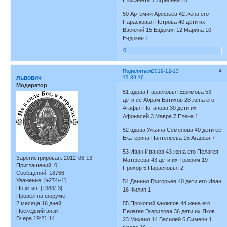
50 Артемий Арефьев 42 жена его
Парасковья Петрова 40 дети их
Василий 15 Евдокия 12 Марина 10
Евдокия 1
0
4
Поделиться
2019-12-13
львович
13:39:16
Модератор
51 вдова Парасковья Ефимова 53
дети ее Абрам Евтихов 28 жена его
Агафья Потапова 30 дети их
Афонасей 3 Мавра 7 Елена 1
52 вдова Ульяна Семенова 40 дети ее
Екатерина Пантелеева 15 Агафья 7
53 Иван Иванов 43 жена его Пелагея
Зарегистрирован
: 2012-06-13
Матфеева 43 дети их Трофим 19
Приглашений:
0
Прохор 5 Парасковья 2
Сообщений:
18766
Уважение:
[+274/-1]
54 Даниил Григорьев 40 дети его Иван
Позитив:
[+383/-3]
16 Филип 1
Провел на форуме:
2 месяца 16 дней
55 Прокопий Филипов 44 жена его
Последний визит:
Пелагея Гаврилова 36 дети их Яков
Вчера 19:21:14
23 Михаил 14 Василей 6 Симеон 1