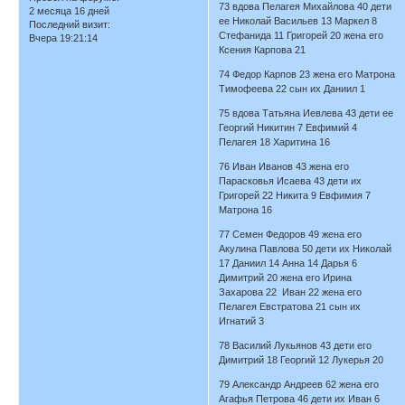
73 вдова Пелагея Михайлова 40 дети
2 месяца 16 дней
ее Николай Васильев 13 Маркел 8
Последний визит:
Стефанида 11 Григорей 20 жена его
Вчера 19:21:14
Ксения Карпова 21
74 Федор Карпов 23 жена его Матрона
Тимофеева 22 сын их Даниил 1
75 вдова Татьяна Иевлева 43 дети ее
Георгий Никитин 7 Евфимий 4
Пелагея 18 Харитина 16
76 Иван Иванов 43 жена его
Парасковья Исаева 43 дети их
Григорей 22 Никита 9 Евфимия 7
Матрона 16
77 Семен Федоров 49 жена его
Акулина Павлова 50 дети их Николай
17 Даниил 14 Анна 14 Дарья 6
Димитрий 20 жена его Ирина
Захарова 22 Иван 22 жена его
Пелагея Евстратова 21 сын их
Игнатий 3
78 Василий Лукьянов 43 дети его
Димитрий 18 Георгий 12 Лукерья 20
79 Александр Андреев 62 жена его
Агафья Петрова 46 дети их Иван 6