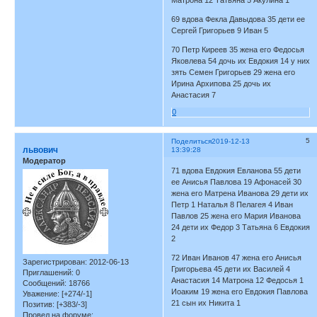
Матрона 12 Татьяна 5 Акулина 1
69 вдова Фекла Давыдова 35 дети ее
Сергей Григорьев 9 Иван 5
70 Петр Киреев 35 жена его Федосья
Яковлева 54 дочь их Евдокия 14 у них
зять Семен Григорьев 29 жена его
Ирина Архипова 25 дочь их
Анастасия 7
0
5
Поделиться
2019-12-13
львович
13:39:28
Модератор
71 вдова Евдокия Евланова 55 дети
ее Анисья Павлова 19 Афонасей 30
жена его Матрена Иванова 29 дети их
Петр 1 Наталья 8 Пелагея 4 Иван
Павлов 25 жена его Мария Иванова
24 дети их Федор 3 Татьяна 6 Евдокия
2
72 Иван Иванов 47 жена его Анисья
Зарегистрирован
: 2012-06-13
Григорьева 45 дети их Василей 4
Приглашений:
0
Анастасия 14 Матрона 12 Федосья 1
Сообщений:
18766
Иоаким 19 жена его Евдокия Павлова
Уважение:
[+274/-1]
21 сын их Никита 1
Позитив:
[+383/-3]
Провел на форуме: