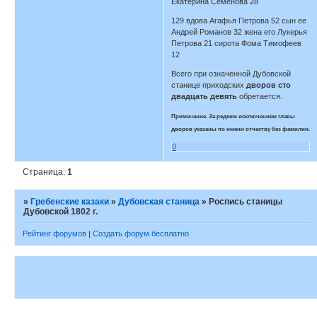
Екатерина Семенова 28
129 вдова Агафья Петрова 52 сын ее
Андрей Романов 32 жена его Лукерья
Петрова 21 сирота Фома Тимофеев
12
Всего при означенной Дубовской
станице приходских
дворов сто
двадцать девять
обретается.
Примечание. За редким исключением главы
дворов указаны по имени отчеству без фамилии.
0
Страница:
1
»
Гребенские казаки
»
Дубовская станица
»
Роспись станицы
Дубовской 1802 г.
Рейтинг форумов
|
Создать форум бесплатно