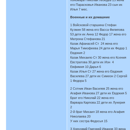
его Парасковья Иванова 23 сын их
Илья 7 мес.
Военные и их домашние
1 Войсковой старшина Стефан
Кузмин 58 жена его Васса Филипова
53 дети их Анна 12 Федор 17 жена его
Матрона Стефанова 21
Казак Афанасей Ст 24 жена его
Марья Тимофеева 24 дети их Федор 1
Евдокия 2
Казак Михаило Ст 30 жена его Ксения
Евстратова 30 дети их Ион 4
Евфимия 10 Дарья 6
Казак Илья Ст 27 жена его Евдокия
Василева 27 дети их Симеон 2 Сергей
1 Федора 5
2 Сотник Иван Василев 25 жена его
Агафия Иванова 27 дети их Евдокия 5
Брат его Николай 22 жена его
Варвара Карпова 22 дети их Лукерия
2
2-й брат Михаил 18 жена его Агафия
Николаева 20
У них сестра Федосья 15
3 Хорунжий Григорей Иванов 33 жена