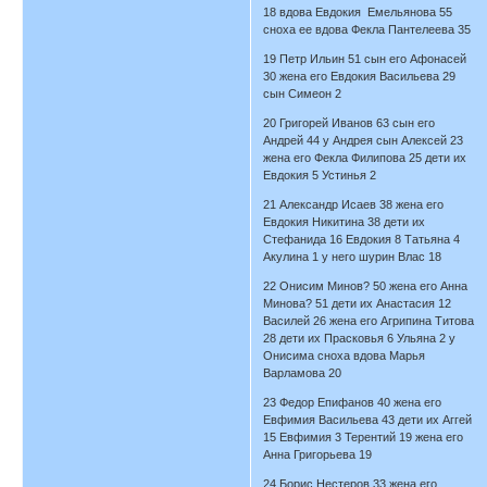
18 вдова Евдокия Емельянова 55
сноха ее вдова Фекла Пантелеева 35
19 Петр Ильин 51 сын его Афонасей
30 жена его Евдокия Васильева 29
сын Симеон 2
20 Григорей Иванов 63 сын его
Андрей 44 у Андрея сын Алексей 23
жена его Фекла Филипова 25 дети их
Евдокия 5 Устинья 2
21 Александр Исаев 38 жена его
Евдокия Никитина 38 дети их
Стефанида 16 Евдокия 8 Татьяна 4
Акулина 1 у него шурин Влас 18
22 Онисим Минов? 50 жена его Анна
Минова? 51 дети их Анастасия 12
Василей 26 жена его Агрипина Титова
28 дети их Прасковья 6 Ульяна 2 у
Онисима сноха вдова Марья
Варламова 20
23 Федор Епифанов 40 жена его
Евфимия Васильева 43 дети их Аггей
15 Евфимия 3 Терентий 19 жена его
Анна Григорьева 19
24 Борис Нестеров 33 жена его