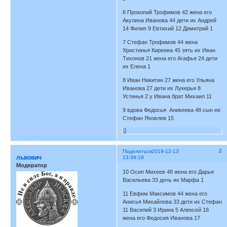
6 Прокопий Трофимов 42 жена его
Акулина Иванова 44 дети их Андрей
14 Филип 9 Евтихий 12 Димитрий 1
7 Стефан Трофимов 44 жена
Христинья Киреева 45 зять их Иван
Тихонов 21 жена его Агафья 24 дети
их Елена 1
8 Иван Никитин 27 жена его Ульяна
Иванова 27 дети их Лукерья 8
Устинья 2 у Ивана брат Михаил 11
9 вдова Федосья Аникеева 48 сын ее
Стефан Яковлев 15
0
2
Поделиться
2019-12-13
львович
13:38:19
Модератор
10 Осип Михеев 48 жена его Дарья
Васильева 33 дочь их Марфа 1
11 Евфим Максимов 44 жена его
Анисья Михайлова 33 дети их Стефан
11 Василий 3 Ирина 5 Алексей 18
жена его Федосия Иванова 17