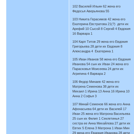
102 Василей Ильин 62 жена его
Федосья Аверьянова 55
103 Никита Герасимов 42 жена его
Екатерина Евстратова 21(?) дети их
Арефий 10 Сысой 8 Сергий 4 Евдокия
16 Варвара 1
104 Карп Титов 29 жена его Евдокия
Григорьева 28 дети их Евдокия 8
Александра 4 Екатерина 1
105 Иван Иванов 58 жена его Евдокия
Иванова 54 сын их Иван 24 жена его
Парасковья Моисеева 24 дети их
Агрипина 4 Варвара 2
106 Федор Минаев 42 жена его
Матрена Семенова 38 дети их
Михаил 1 Ирина 13 Анна 16 Ирина 10
Анна 2 Софья 3
107 Минай Семенов 66 жена его Анна
Афонасьева 64 дети их Василей 17
Иван 25 жена его Матрона Васильева
25 сын их Филип 1 Секлетинья 27
сестра ее Анна Михайлова 27 дети их
Евтих 5 Елена 3 Матрона 1 Иван Мин
29 жена его Евдокия Иванова 28 дети