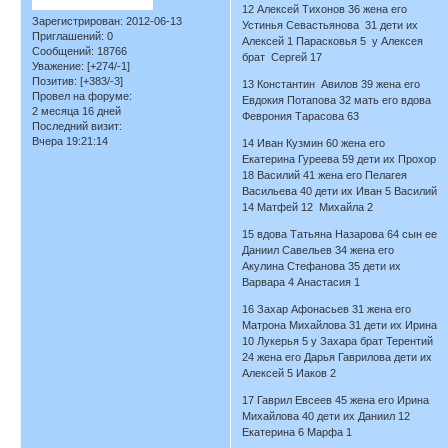
12 Алексей Тихонов 36 жена его
Зарегистрирован
: 2012-06-13
Устинья Севастьянова 31 дети их
Приглашений:
0
Алексей 1 Парасковья 5 у Алексея
Сообщений:
18766
брат Сергей 17
Уважение:
[+274/-1]
Позитив:
[+383/-3]
13 Константин Авилов 39 жена его
Провел на форуме:
Евдокия Потапова 32 мать его вдова
2 месяца 16 дней
Феврония Тарасова 63
Последний визит:
Вчера 19:21:14
14 Иван Кузмин 60 жена его
Екатерина Гуреева 59 дети их Прохор
18 Василий 41 жена его Пелагея
Васильева 40 дети их Иван 5 Василий
14 Матфей 12 Михайла 2
15 вдова Татьяна Назарова 64 сын ее
Даниил Савельев 34 жена его
Акулина Стефанова 35 дети их
Варвара 4 Анастасия 1
16 Захар Афонасьев 31 жена его
Матрона Михайлова 31 дети их Ирина
10 Лукерья 5 у Захара брат Терентий
24 жена его Дарья Гаврилова дети их
Алексей 5 Иаков 2
17 Гаврил Евсеев 45 жена его Ирина
Михайлова 40 дети их Даниил 12
Екатерина 6 Марфа 1