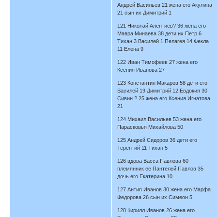
Андрей Васильев 21 жена его Акулина
21 сын их Димитрий 1
121 Николай Алентиев? 36 жена его
Мавра Минаева 38 дети их Петр 6
Тихан 3 Василей 1 Пелагея 14 Фекла
11 Елена 9
122 Иван Тимофеев 27 жена его
Ксения Иванова 27
123 Константин Макаров 58 дети его
Василей 19 Димитрий 12 Евдокия 30
Сивин ? 25 жена его Ксения Игнатова
21
124 Михаил Васильев 53 жена его
Парасковья Михайлова 50
125 Андрей Сидоров 36 дети его
Терентий 11 Тихан 5
126 вдова Васса Павлова 60
племянник ее Пантелей Павлов 35
дочь его Екатерина 10
127 Антип Иванов 30 жена его Марфа
Федорова 26 сын их Симеон 5
128 Кирилл Иванов 26 жена его