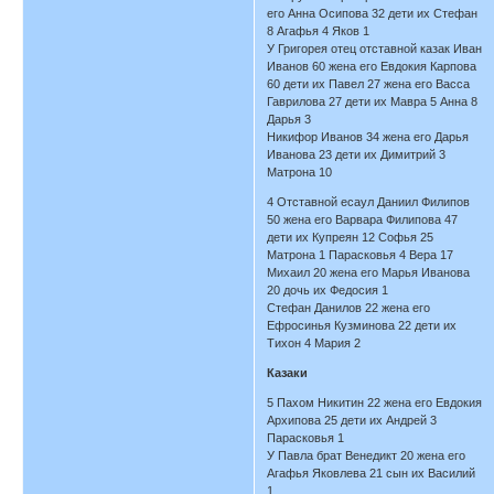
его Анна Осипова 32 дети их Стефан
8 Агафья 4 Яков 1
У Григорея отец отставной казак Иван
Иванов 60 жена его Евдокия Карпова
60 дети их Павел 27 жена его Васса
Гаврилова 27 дети их Мавра 5 Анна 8
Дарья 3
Никифор Иванов 34 жена его Дарья
Иванова 23 дети их Димитрий 3
Матрона 10
4 Отставной есаул Даниил Филипов
50 жена его Варвара Филипова 47
дети их Купреян 12 Софья 25
Матрона 1 Парасковья 4 Вера 17
Михаил 20 жена его Марья Иванова
20 дочь их Федосия 1
Стефан Данилов 22 жена его
Ефросинья Кузминова 22 дети их
Тихон 4 Мария 2
Казаки
5 Пахом Никитин 22 жена его Евдокия
Архипова 25 дети их Андрей 3
Парасковья 1
У Павла брат Венедикт 20 жена его
Агафья Яковлева 21 сын их Василий
1