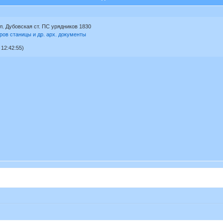
. Дубовская ст. ПС урядников 1830
ов станицы и др. арх. документы
12:42:55)