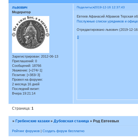
львович
Поделиться
2019-12-16 12:37:43
Модератор
Евтеев Афанасий Абрамов Терская обл
Послужные списки урядников и офицер
Отредактировано львович (2019-12-16 
0
Зарегистрирован
: 2012-06-13
Приглашений:
0
Сообщений:
18766
Уважение:
[+274/-1]
Позитив:
[+383/-3]
Провел на форуме:
2 месяца 16 дней
Последний визит:
Вчера 19:21:14
Страница:
1
»
Гребенские казаки
»
Дубовская станица
»
Род Евтеевых
Рейтинг форумов
|
Создать форум бесплатно