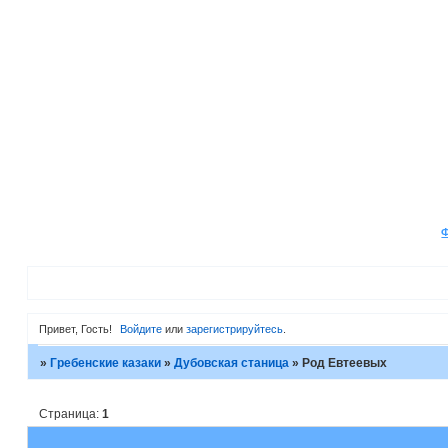
Привет, Гость!
Войдите
или
зарегистрируйтесь
.
»
Гребенские казаки
»
Дубовская станица
»
Род Евтеевых
Страница:
1