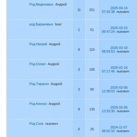
Род Веденовых
Андрей
2025-04-14
11
251
07:42:38
львович
род Барановых
boer
2025-03-15
1
51
06:47:24
львович
Род Нигрей
Андрей
2025-03-10
9
119
08:03:53
львович
Род Охват
Андрей
2025-02-16
3
185
07:17:46
львович
Род Тараско
Андрей
2025-02-06
3
80
12:38:03
львович
Род Клочко
Андрей
2025-02-06
8
135
12:33:30
львович
Род Скок
львович
2024-11-07
0
25
08:02:10
львович