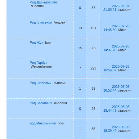
Род Давыдовских
львович
2025-08-07
0
37
21:00:21
львович
Род Клименко
Андрей
2025-07-28
13
191
14:45:30
Микс
Род Жук
boer
2025-07-28
15
365
14:37:20
Микс
Род Гарбуз
Weisenheimer
2025-07-26
7
293
16:56:57
Микс
Род Шаловых
львович
2025-05-05
1
59
18:52:44
львович
Род Бабкиных
львович
2025-05-05
0
28
18:44:42
львович
род Максименко
boer
2025-05-05
1
55
18:39:49
львович