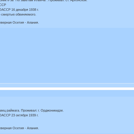
озник к-за "По заветам Ильича". Проживал: ст. Архонской.
АССР
АССР 16 декабря 1938 г.
о смертью обвиняемого.
еверная Осетия - Алания.
давец раймага. Проживал: г. Орджоникидзе.
АССР 23 октября 1939 г.
еверная Осетия - Алания.