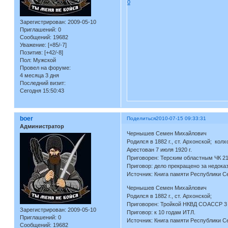
0
Зарегистрирован
: 2009-05-10
Приглашений:
0
Сообщений:
19682
Уважение:
[+85/-7]
Позитив:
[+42/-8]
Пол:
Мужской
Провел на форуме:
4 месяца 3 дня
Последний визит:
Сегодня 15:50:43
boer
Поделиться
2010-07-15 09:33:31
Администратор
Чернышев Семен Михайлович
Родился в 1882 г., ст. Архонской; колх
Арестован 7 июля 1920 г.
Приговорен: Терским областным ЧК 21 
Приговор: дело прекращено за недока
Источник: Книга памяти Республики С
Чернышев Семен Михайлович
Родился в 1882 г., ст. Архонской;
Приговорен: Тройкой НКВД СОАССР 3 д
Зарегистрирован
: 2009-05-10
Приговор: к 10 годам ИТЛ.
Приглашений:
0
Источник: Книга памяти Республики С
Сообщений:
19682