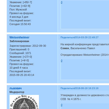
Уважение:
[+85/-7]
0
Позитив:
[+42/-8]
Пол:
Мужской
Провел на форуме:
4 месяца 3 дня
Последний визит:
Сегодня 15:50:43
Weisenheimer
Поделиться
2014-03-29 22:49:27
Заблокирован
На мирной конференции представителей
Зарегистрирован
: 2012-09-30
Семен
, Васильченко Павел
Приглашений:
0
Сообщений:
1071
Отредактировано Weisenheimer (2014-0
Уважение:
[+27/-0]
Позитив:
[+4/-0]
0
Провел на форуме:
10 дней 4 часа
Последний визит:
2015-09-25 20:43:14
львович
Поделиться
2018-06-19 16:23:16
Модератор
Утвержден в должности церковного ста
СЕВ № 4 1875 г.
0