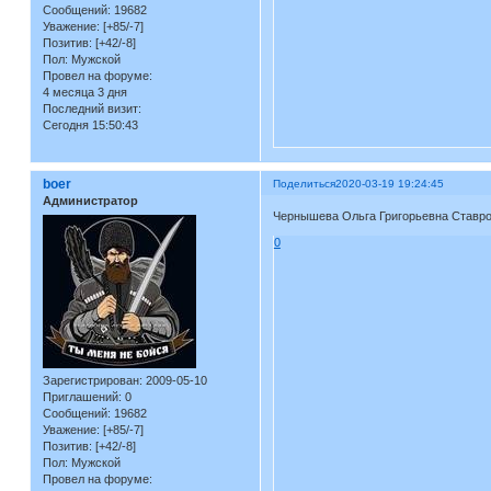
Сообщений:
19682
Уважение:
[+85/-7]
Позитив:
[+42/-8]
Пол:
Мужской
Провел на форуме:
4 месяца 3 дня
Последний визит:
Сегодня 15:50:43
boer
Поделиться
2020-03-19 19:24:45
Администратор
Чернышева Ольга Григорьевна Ставро
0
Зарегистрирован
: 2009-05-10
Приглашений:
0
Сообщений:
19682
Уважение:
[+85/-7]
Позитив:
[+42/-8]
Пол:
Мужской
Провел на форуме: