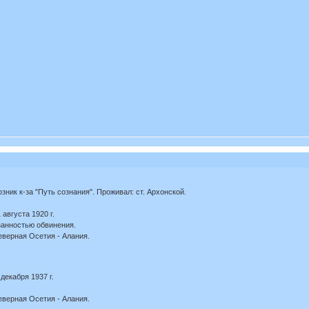
озник к-за "Путь сознания". Проживал: ст. Архонской.
августа 1920 г.
занностью обвинения.
еверная Осетия - Алания.
екабря 1937 г.
еверная Осетия - Алания.