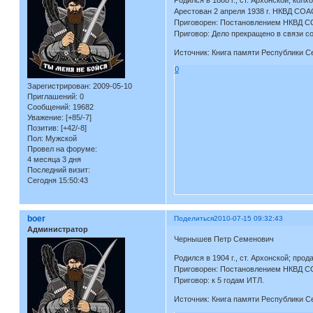
Родился в 1888 г., ст. Архонской; колх
Арестован 2 апреля 1938 г. НКВД СО
Приговорен: Постановлением НКВД СО
Приговор: Дело прекращено в связи с
Источник: Книга памяти Республики С
0
Зарегистрирован
: 2009-05-10
Приглашений:
0
Сообщений:
19682
Уважение:
[+85/-7]
Позитив:
[+42/-8]
Пол:
Мужской
Провел на форуме:
4 месяца 3 дня
Последний визит:
Сегодня 15:50:43
boer
Поделиться
2010-07-15 09:32:43
Администратор
Чернышев Петр Семенович
Родился в 1904 г., ст. Архонской; про
Приговорен: Постановлением НКВД СО
Приговор: к 5 годам ИТЛ.
Источник: Книга памяти Республики С