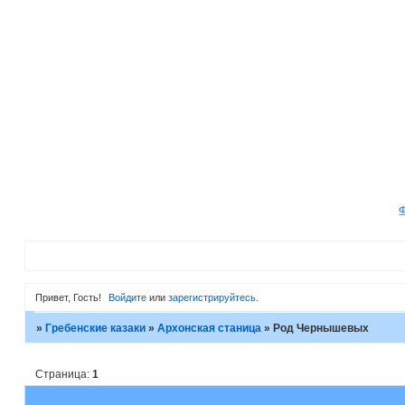
Привет, Гость!
Войдите
или
зарегистрируйтесь
.
»
Гребенские казаки
»
Архонская станица
»
Род Чернышевых
Страница:
1