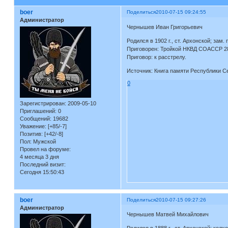
boer
Поделиться
2010-07-15 09:24:55
Администратор
Чернышев Иван Григорьевич
Родился в 1902 г., ст. Архонской; зам.
Приговорен: Тройкой НКВД СОАССР 28 
Приговор: к расстрелу.
Источник: Книга памяти Республики С
0
Зарегистрирован
: 2009-05-10
Приглашений:
0
Сообщений:
19682
Уважение:
[+85/-7]
Позитив:
[+42/-8]
Пол:
Мужской
Провел на форуме:
4 месяца 3 дня
Последний визит:
Сегодня 15:50:43
boer
Поделиться
2010-07-15 09:27:26
Администратор
Чернышев Матвей Михайлович