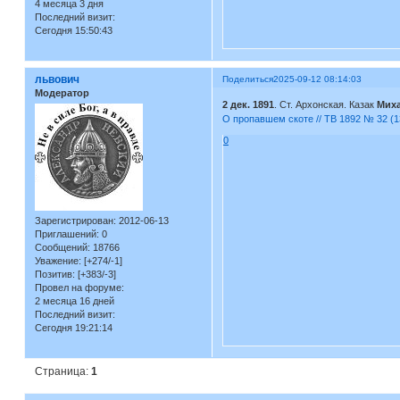
4 месяца 3 дня
Последний визит:
Сегодня 15:50:43
львович
Поделиться
2025-09-12 08:14:03
Модератор
2 дек. 1891
. Ст. Архонская. Казак
Мих
О пропавшем скоте // ТВ 1892 № 32 (1
0
Зарегистрирован
: 2012-06-13
Приглашений:
0
Сообщений:
18766
Уважение:
[+274/-1]
Позитив:
[+383/-3]
Провел на форуме:
2 месяца 16 дней
Последний визит:
Сегодня 19:21:14
Страница:
1