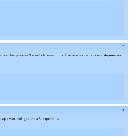
5
 г. Владикавказ 3 мая 1918 года, от ст. Архонской участвовали:
Чернышев
6
андро-Невской церкви на 3-е трехлетие.