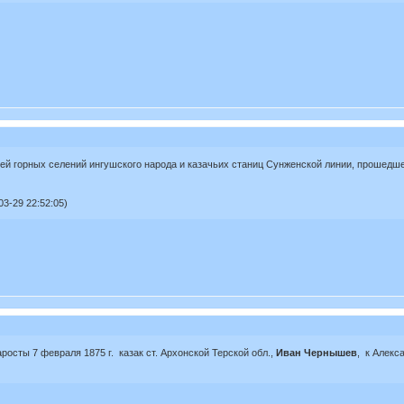
 горных селений ингушского народа и казачьих станиц Сунженской линии, прошедшей в
3-29 22:52:05)
росты 7 февраля 1875 г. казак ст. Архонской Терской обл.,
Иван Чернышев
, к Алекс