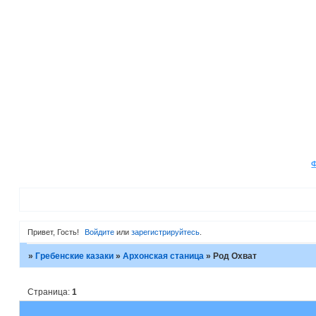
Привет, Гость!
Войдите
или
зарегистрируйтесь
.
»
Гребенские казаки
»
Архонская станица
»
Род Охват
Страница:
1