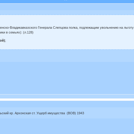
нско-Владикавказского Генерала Слепцова полка, подлежащим увольнению на льготу в Ав
ки в семьях): (л.128)
ой)
;
ьский кр. Архонская ст. Ущерб имущества (ВОВ) 1943