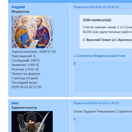
Андрей
Поделиться
2019-04-19 19:40:52
Модератор
Zolin написал(а):
Список нижним чинам 1-го Сунже
№250 (как единственные работни
9.
Василий Охват (ст. Архонск
Зарегистрирован
: 2009-07-24
1 Сунженско-Владикавказкий полк
Приглашений:
0
Сообщений:
16973
0
Уважение:
[+90/-0]
Позитив:
[+541/-2]
Провел на форуме:
3 месяца 14 дней
Последний визит:
2025-04-03 02:17:50
boer
Поделиться
2020-03-19 17:42:25
Администратор
Охват Евдокия Николаевна Ставропол
0