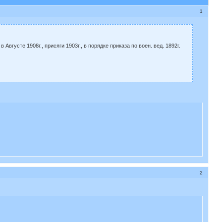
1
густе 1908г., присяги 1903г., в порядке приказа по воен. вед. 1892г.
2