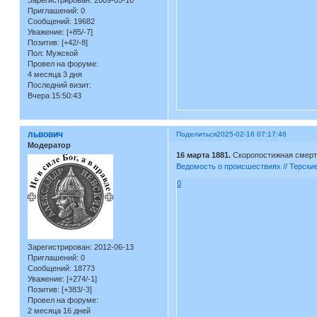
Зарегистрирован
: 2009-05-10
Приглашений:
0
Сообщений:
19682
Уважение:
[+85/-7]
Позитив:
[+42/-8]
Пол:
Мужской
Провел на форуме:
4 месяца 3 дня
Последний визит:
Вчера 15:50:43
львович
Поделиться
2025-02-16 07:17:46
Модератор
16 марта 1881.
Скоропостижная смерть
Ведомость о происшествиях // Терски
0
Зарегистрирован
: 2012-06-13
Приглашений:
0
Сообщений:
18773
Уважение:
[+274/-1]
Позитив:
[+383/-3]
Провел на форуме:
2 месяца 16 дней