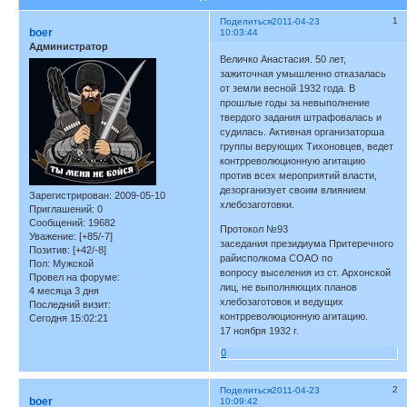
1
Поделиться
2011-04-23
boer
10:03:44
Администратор
Величко Анастасия. 50 лет,
зажиточная умышленно отказалась
от земли весной 1932 года. В
прошлые годы за невыполнение
твердого задания штрафовалась и
судилась. Активная организаторша
группы верующих Тихоновцев, ведет
контрреволюционную агитацию
против всех мероприятий власти,
дезорганизует своим влиянием
Зарегистрирован
: 2009-05-10
хлебозаготовки.
Приглашений:
0
Сообщений:
19682
Протокол №93
Уважение:
[+85/-7]
заседания президиума Притеречного
Позитив:
[+42/-8]
райисполкома СОАО по
Пол:
Мужской
вопросу выселения из ст. Архонской
Провел на форуме:
лиц, не выполняющих планов
4 месяца 3 дня
хлебозаготовок и ведущих
Последний визит:
контрреволюционную агитацию.
Сегодня 15:02:21
17 ноября 1932 г.
0
2
Поделиться
2011-04-23
boer
10:09:42