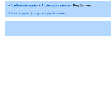
»
Гребенские казаки
»
Архонская станица
»
Род Величко
Рейтинг форумов
|
Создать форум бесплатно