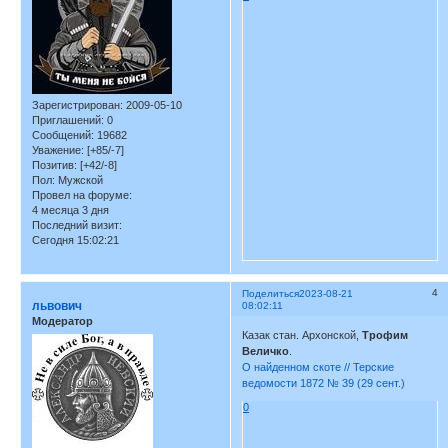
Зарегистрирован
: 2009-05-10
Приглашений:
0
Сообщений:
19682
Уважение:
[+85/-7]
Позитив:
[+42/-8]
Пол:
Мужской
Провел на форуме:
4 месяца 3 дня
Последний визит:
Сегодня 15:02:21
4
Поделиться
2023-08-21
львович
08:02:11
Модератор
Казак стан. Архонской,
Трофим
Величко
.
О найденном скоте // Терские
ведомости 1872 № 39 (29 сент.)
0