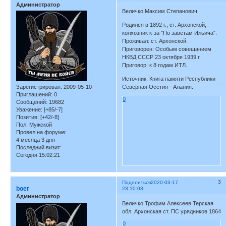
Администратор
Величко Максим Степанович
Родился в 1892 г., ст. Архонской;
колхозник к-за "По заветам Ильича".
Проживал: ст. Архонской.
Приговорен: Особым совещанием
НКВД СССР 23 октября 1939 г.
Приговор: к 8 годам ИТЛ.
Источник: Книга памяти Республики
Зарегистрирован
: 2009-05-10
Северная Осетия - Алания.
Приглашений:
0
0
Сообщений:
19682
Уважение:
[+85/-7]
Позитив:
[+42/-8]
Пол:
Мужской
Провел на форуме:
4 месяца 3 дня
Последний визит:
Сегодня 15:02:21
3
Поделиться
2020-03-17
boer
23:10:03
Администратор
Величко Трофим Алексеев Терская
обл. Архонская ст. ПС урядников 1864
0