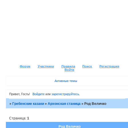
Форум
Участники
Правила
Поиск
Регистрация
Войти
Активные темы
Привет, Гость!
Войдите
или
зарегистрируйтесь
.
»
Гребенские казаки
»
Архонская станица
»
Род Величко
Страница:
1
Род Величко