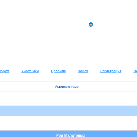
Форум
Участники
Правила
Поиск
Регистрация
В
Активные темы
Род Малатовых