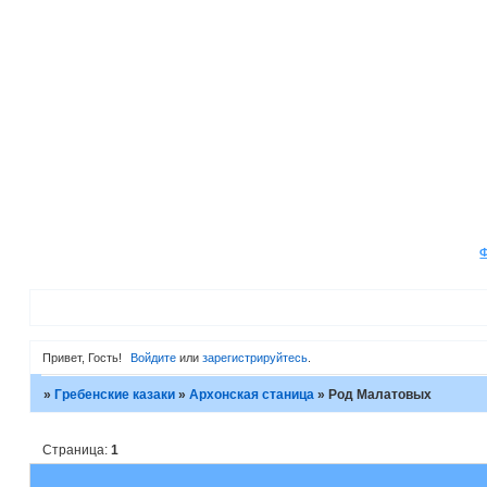
Привет, Гость!
Войдите
или
зарегистрируйтесь
.
»
Гребенские казаки
»
Архонская станица
»
Род Малатовых
Страница:
1