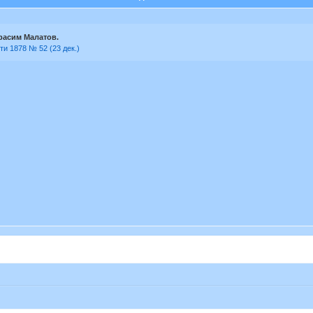
расим Малатов.
ти 1878 № 52 (23 дек.)