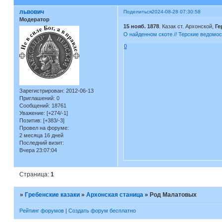
львович
Поделиться
2024-08-28 07:30:58
Модератор
15 нояб. 1878
. Казак ст. Архонской,
Ге
О найденном скоте // Терские ведомос
0
Зарегистрирован
: 2012-06-13
Приглашений:
0
Сообщений:
18761
Уважение:
[+274/-1]
Позитив:
[+383/-3]
Провел на форуме:
2 месяца 16 дней
Последний визит:
Вчера 23:07:04
Страница:
1
»
Гребенские казаки
»
Архонская станица
»
Род Малатовых
Рейтинг форумов
|
Создать форум бесплатно