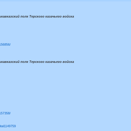
икавказский полк Терского казачьего войска
1156856/
кавказский полк Терского казачьего войска
1157358/
ital1149759