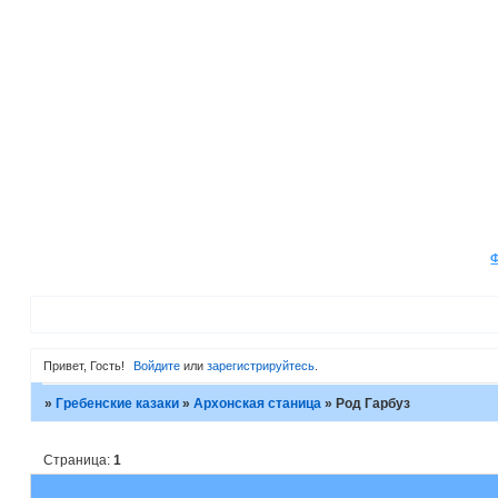
Привет, Гость!
Войдите
или
зарегистрируйтесь
.
»
Гребенские казаки
»
Архонская станица
»
Род Гарбуз
Страница:
1