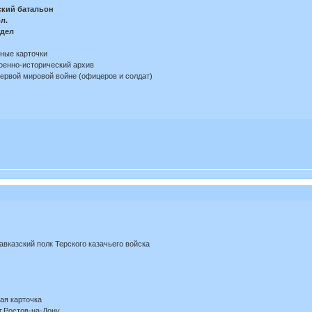
ский батальон
л.
тдел
ные карточки
оенно-исторический архив
Первой мировой войне (офицеров и солдат)
вказский полк Терского казачьего войска
ая карточка
г.Ростов-на-Дону