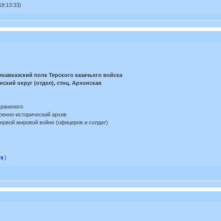
8:13:33)
кавказский полк Терского казачьего войска
нский округ (отдел), стнц. Архонская
 раненого
оенно-исторический архив
Первой мировой войне (офицеров и солдат)
з
)