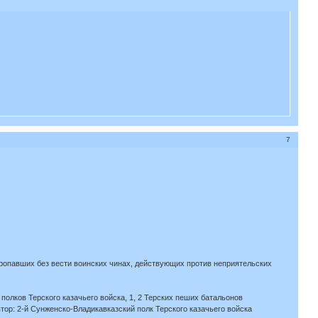
7
пропавших без вести воинских чинах, действующих против неприятельских
 полков Терского казачьего войска, 1, 2 Терских пеших батальонов
тор: 2-й Сунженско-Владикавказский полк Терского казачьего войска