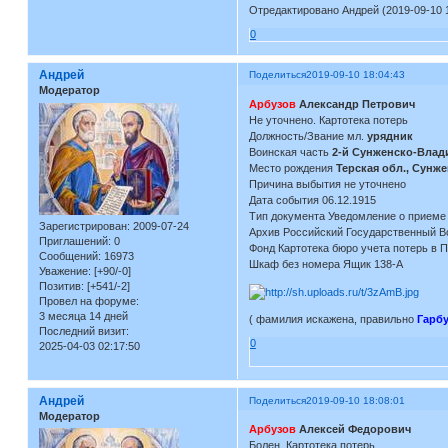
Отредактировано Андрей (2019-09-10 1
0
Андрей
Поделиться
2019-09-10 18:04:43
Модератор
Арбузов
Александр Петрович
Не уточнено. Картотека потерь
Должность/Звание мл.
урядник
Воинская часть
2-й Сунженско-Влади
Место рождения
Терская обл., Сунже
Причина выбытия не уточнено
Дата события 06.12.1915
Тип документа Уведомление о приеме
Зарегистрирован
: 2009-07-24
Архив Российский Государственный В
Приглашений:
0
Фонд Картотека бюро учета потерь в 
Сообщений:
16973
Шкаф без номера Ящик 138-А
Уважение:
[+90/-0]
Позитив:
[+541/-2]
Провел на форуме:
3 месяца 14 дней
( фамилия искажена, правильно
Гарбу
Последний визит:
0
2025-04-03 02:17:50
Андрей
Поделиться
2019-09-10 18:08:01
Модератор
Арбузов
Алексей Федорович
Болен. Картотека потерь