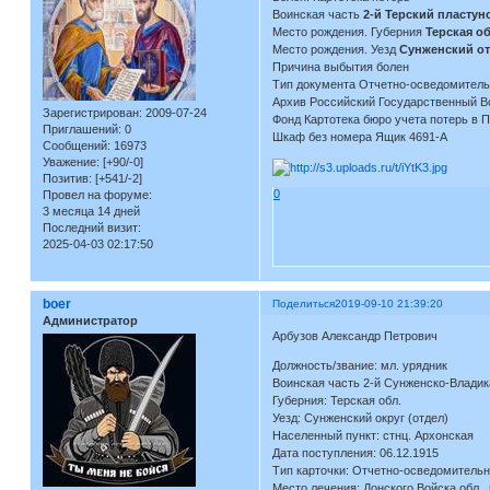
Воинская часть
2-й Терский пластун
Место рождения. Губерния
Терская об
Место рождения. Уезд
Сунженский о
Причина выбытия болен
Тип документа Отчетно-осведомитель
Архив Российский Государственный В
Зарегистрирован
: 2009-07-24
Фонд Картотека бюро учета потерь в 
Приглашений:
0
Шкаф без номера Ящик 4691-А
Сообщений:
16973
Уважение:
[+90/-0]
Позитив:
[+541/-2]
0
Провел на форуме:
3 месяца 14 дней
Последний визит:
2025-04-03 02:17:50
boer
Поделиться
2019-09-10 21:39:20
Администратор
Арбузов Александр Петрович
Должность/звание: мл. урядник
Воинская часть 2-й Сунженско-Владика
Губерния: Терская обл.
Уезд: Сунженский округ (отдел)
Населенный пункт: стнц. Архонская
Дата поступления: 06.12.1915
Тип карточки: Отчетно-осведомительн
Место лечения: Донского Войска обл., 