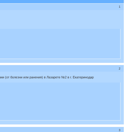
1
2
ии (от болезни или ранения) в Лазарете №2 в г. Екатеринодар
3