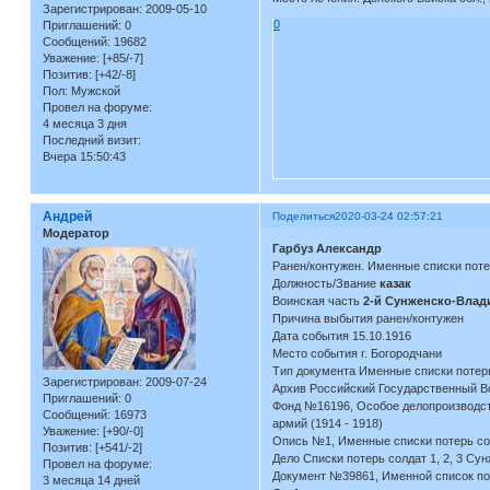
Зарегистрирован
: 2009-05-10
0
Приглашений:
0
Сообщений:
19682
Уважение:
[+85/-7]
Позитив:
[+42/-8]
Пол:
Мужской
Провел на форуме:
4 месяца 3 дня
Последний визит:
Вчера 15:50:43
Андрей
Поделиться
2020-03-24 02:57:21
Модератор
Гарбуз Александр
Ранен/контужен. Именные списки пот
Должность/Звание
казак
Воинская часть
2-й Сунженско-Влади
Причина выбытия ранен/контужен
Дата события 15.10.1916
Место события г. Богородчани
Тип документа Именные списки потер
Зарегистрирован
: 2009-07-24
Архив Российский Государственный В
Приглашений:
0
Фонд №16196, Особое делопроизводств
Сообщений:
16973
армий (1914 - 1918)
Уважение:
[+90/-0]
Опись №1, Именные списки потерь сол
Позитив:
[+541/-2]
Дело Списки потерь солдат 1, 2, 3 Сун
Провел на форуме:
Документ №39861, Именной список пот
3 месяца 14 дней