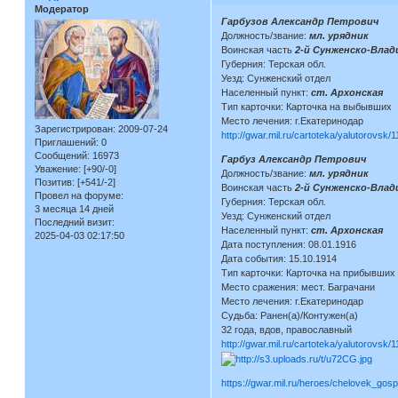
Модератор
Гарбузов Александр Петрович
Должность/звание:
мл. урядник
Воинская часть
2-й Сунженско-Влад
Губерния: Терская обл.
Уезд: Сунженский отдел
Населенный пункт:
ст. Архонская
Тип карточки: Карточка на выбывших
Место лечения: г.Екатеринодар
Зарегистрирован
: 2009-07-24
http://gwar.mil.ru/cartoteka/yalutorovsk/
Приглашений:
0
Сообщений:
16973
Гарбуз Александр Петрович
Уважение:
[+90/-0]
Должность/звание:
мл. урядник
Позитив:
[+541/-2]
Воинская часть
2-й Сунженско-Влади
Провел на форуме:
Губерния: Терская обл.
3 месяца 14 дней
Уезд: Сунженский отдел
Последний визит:
Населенный пункт:
ст. Архонская
2025-04-03 02:17:50
Дата поступления: 08.01.1916
Дата события: 15.10.1914
Тип карточки: Карточка на прибывших
Место сражения: мест. Баграчани
Место лечения: г.Екатеринодар
Судьба: Ранен(а)/Контужен(а)
32 года, вдов, православный
http://gwar.mil.ru/cartoteka/yalutorovsk/
https://gwar.mil.ru/heroes/chelovek_gosp