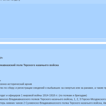
ерь
кавказский полк Терского казачьего войска
ь
оенно-исторический архив
о по сбору и регистрации сведений о выбывших за смертью или за ранами, а также 
дат и офицеров 1 мировой войны 1914-1918 гг. (по полкам и бригадам)
женско-Владикавказского полков Терского казачьего войска, 1, 2, 3 Горско-Моздокского
ерь нижних чинов 2 Сунженско-Владикавказского полка Терского казачьего войска, Ав