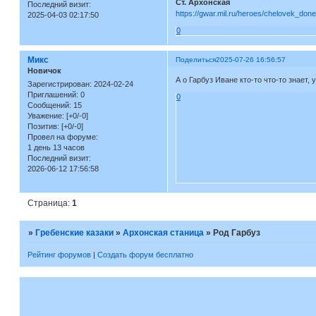
Ст. Архонская
Последний визит:
https://gwar.mil.ru/heroes/chelovek_do
2025-04-03 02:17:50
0
Микс
Поделиться
2025-07-26 16:56:57
Новичок
А о Гарбуз Иване кто-то что-то знает,
Зарегистрирован
: 2024-02-24
Приглашений:
0
0
Сообщений:
15
Уважение:
[+0/-0]
Позитив:
[+0/-0]
Провел на форуме:
1 день 13 часов
Последний визит:
2026-06-12 17:56:58
Страница:
1
»
Гребенские казаки
»
Архонская станица
»
Род Гарбуз
Рейтинг форумов
|
Создать форум бесплатно