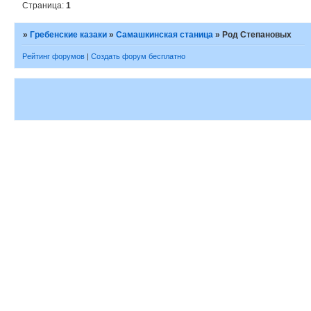
Страница:
1
»
Гребенские казаки
»
Самашкинская станица
»
Род Степановых
Рейтинг форумов
|
Создать форум бесплатно