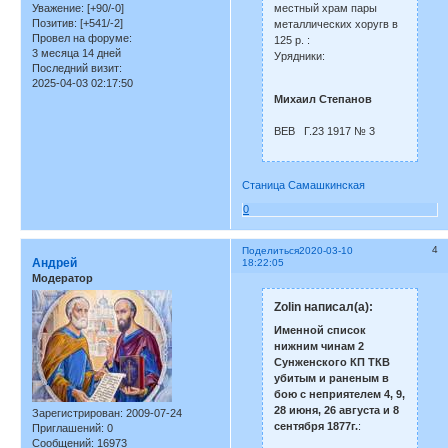
местный храм пары
Уважение:
[+90/-0]
Позитив:
[+541/-2]
металлических хоругв в
Провел на форуме:
125 р. :
3 месяца 14 дней
Урядники:
Последний визит:
2025-04-03 02:17:50
Михаил Степанов
ВЕВ Г.23 1917 № 3
Станица Самашкинская
0
4
Поделиться
2020-03-10
Андрей
18:22:05
Модератор
Zolin написал(а):
Именной список
нижним чинам 2
Сунженского КП ТКВ
убитым и раненым в
бою с неприятелем 4, 9,
28 июня, 26 августа и 8
Зарегистрирован
: 2009-07-24
сентября 1877г.
:
Приглашений:
0
Сообщений:
16973