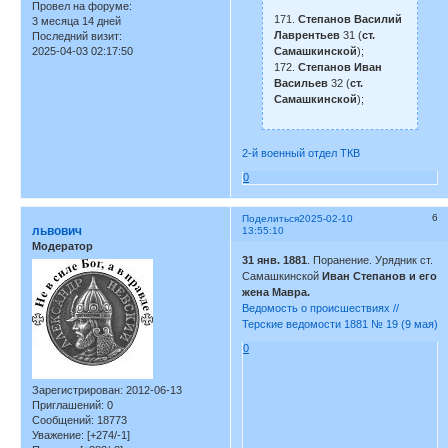
Провел на форуме:
171.
Степанов Василий
3 месяца 14 дней
Лаврентьев
31 (
ст.
Последний визит:
Самашкинской
);
2025-04-03 02:17:50
172.
Степанов Иван
Васильев
32 (
ст.
Самашкинской
);
2-й военный отдел ТКВ
0
6
Поделиться
2025-02-10
львович
13:55:10
Модератор
31 янв. 1881
. Поранение. Урядник ст.
Самашкинской
Иван Степанов и его
жена Мавра.
Ведомость о происшествиях //
Терские ведомости 1881 № 19 (9 мая)
0
Зарегистрирован
: 2012-06-13
Приглашений:
0
Сообщений:
18773
Уважение:
[+274/-1]