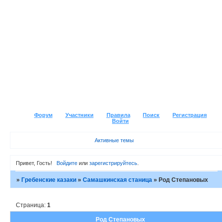
Форум
Участники
Правила
Поиск
Регистрация
Войти
Активные темы
Привет, Гость!
Войдите
или
зарегистрируйтесь
.
»
Гребенские казаки
»
Самашкинская станица
»
Род Степановых
Страница:
1
Род Степановых