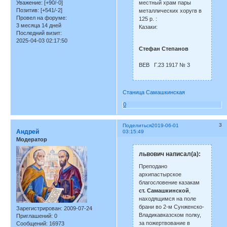
местный храм пары
Уважение:
[+90/-0]
Позитив:
[+541/-2]
металлических хоругв в
Провел на форуме:
125 р. :
3 месяца 14 дней
Казаки:
Последний визит:
2025-04-03 02:17:50
Стефан Степанов
ВЕВ Г.23 1917 № 3
Станица Самашкинская
0
3
Поделиться
2019-06-01
Андрей
03:15:49
Модератор
львович написал(а):
Преподано
архипастырское
благословение казакам
ст. Самашкинской
,
находящимся на поле
брани во 2-м Сунженско-
Зарегистрирован
: 2009-07-24
Владикавказском полку,
Приглашений:
0
за пожертвование в
Сообщений:
16973