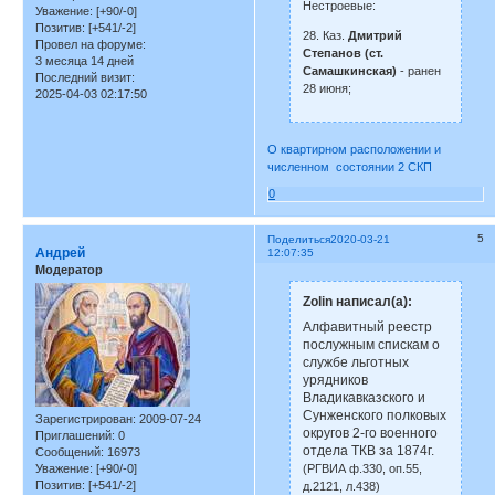
Нестроевые:
Уважение:
[+90/-0]
Позитив:
[+541/-2]
28. Каз.
Дмитрий
Провел на форуме:
Степанов (ст.
3 месяца 14 дней
Самашкинская)
- ранен
Последний визит:
28 июня;
2025-04-03 02:17:50
О квартирном расположении и
численном состоянии 2 СКП
0
5
Поделиться
2020-03-21
Андрей
12:07:35
Модератор
Zolin написал(а):
Алфавитный реестр
послужным спискам о
службе льготных
урядников
Владикавказского и
Сунженского полковых
Зарегистрирован
: 2009-07-24
округов 2-го военного
Приглашений:
0
отдела ТКВ за 1874г.
Сообщений:
16973
(РГВИА ф.330, оп.55,
Уважение:
[+90/-0]
Позитив:
[+541/-2]
д.2121, л.438)