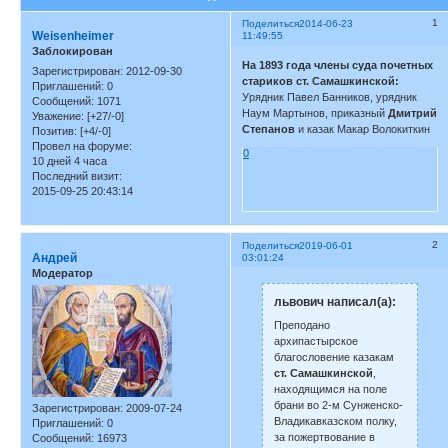
1
Поделиться
2014-06-23
Weisenheimer
11:49:55
Заблокирован
На 1893 года члены суда почетных
Зарегистрирован
: 2012-09-30
стариков ст. Самашкинской:
Приглашений:
0
Урядник Павел Банников, урядник
Сообщений:
1071
Наум Мартынов, приказный
Дмитрий
Уважение:
[+27/-0]
Степанов
и казак Макар Волокиткин
Позитив:
[+4/-0]
Провел на форуме:
0
10 дней 4 часа
Последний визит:
2015-09-25 20:43:14
2
Поделиться
2019-06-01
Андрей
03:01:24
Модератор
львович написал(а):
Преподано
архипастырское
благословение казакам
ст. Самашкинской
,
находящимся на поле
брани во 2-м Сунженско-
Зарегистрирован
: 2009-07-24
Владикавказском полку,
Приглашений:
0
за пожертвование в
Сообщений:
16973