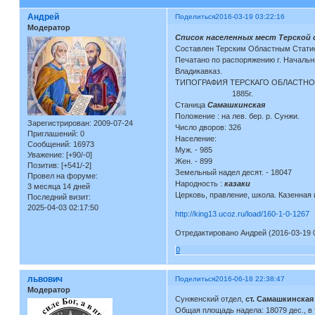
Андрей
Поделиться
2016-03-19 03:22:16
Модератор
Список населенных мест Терской о
Составлен Терским Областным Статис
Печатано по распоряжению г. Начальн
Владикавказ.
ТИПОГРАФИЯ ТЕРСКАГО ОБЛАСТНО
1885г.
Станица
Самашкинская
Положение : на лев. бер. р. Сунжи.
Зарегистрирован
: 2009-07-24
Число дворов: 326
Приглашений:
0
Население:
Сообщений:
16973
Муж. - 985
Уважение:
[+90/-0]
Жен. - 899
Позитив:
[+541/-2]
Земельный надел десят. - 18047
Провел на форуме:
Народность :
казаки
3 месяца 14 дней
Церковь, правление, школа. Казенная и
Последний визит:
2025-04-03 02:17:50
http://king13.ucoz.ru/load/160-1-0-1267
Отредактировано Андрей (2016-03-19 0
0
львович
Поделиться
2016-06-18 22:38:47
Модератор
Сунженский отдел,
cт. Самашкинская
Общая площадь надела: 18079 дес., в 