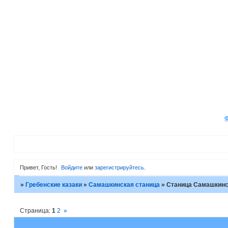
Привет, Гость!
Войдите
или
зарегистрируйтесь
.
»
Гребенские казаки
»
Самашкинская станица
»
Станица Самашкинс
Страница:
1
2
»