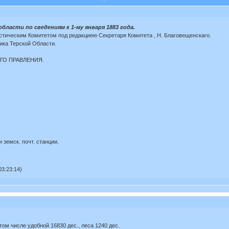
бласти по сведениям к 1-му января 1883 года.
тическим Комитетом под редакциею Секретаря Комитета , Н. Благовещенскаго.
ика Терской Области.
ГО ПРАВЛЕНИЯ.
 земск. почт. станции.
3:23:14)
том числе удобной 16830 дес., леса 1240 дес.