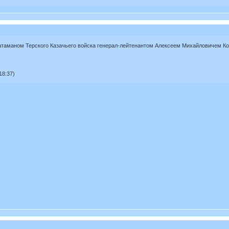
 атаманом Терского Казачьего войска генерал-лейтенантом Алексеем Михайловичем К
18:37)