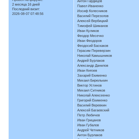
Антон Гардицов
2 месяца 16 дней
Павел Иваненко
Последний визит:
Иосиф Колесников
2026-08-07 07:48:56
Василий Перезолов
Алексей Вербицкий
Тимофей Шиманов
Иван Куликов
Феодор Месечко
Иван Феодоров
Феодосий Баскаков
Герасим Переверзин
Николай Камышников
Андрей Бурлаков
Александр Данилов
Иван Князев
Захарий Екименко
Михаил Бирюлькин
Виктор Устинов
Михаил Ситников
Николай Алексеенко
Григорий Екименко
Василий Веревкин
Алексей Багаевский
Петр Любичев
Иван Грицанов
Иван Губалов
Андрей Четников
Антон Бурлаков