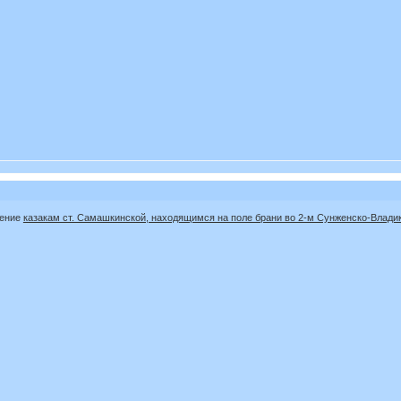
вение
казакам ст. Самашкинской, находящимся на поле брани во 2-м Сунженско-Влади