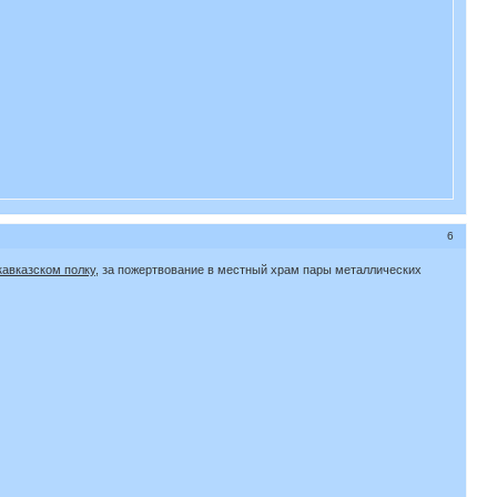
6
кавказском полку
, за пожертвование в местный храм пары металлических