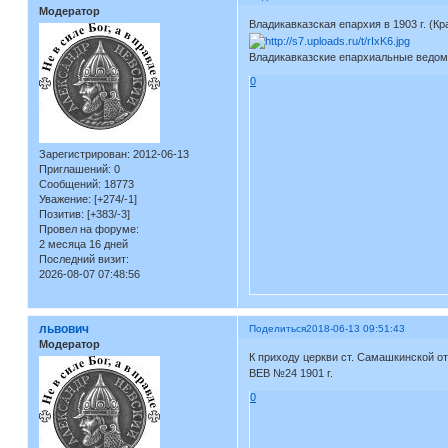
Модератор
Владикавказская епархия в 1903 г. (Кр
Владикавказские епархиальные ведомо
0
Зарегистрирован
: 2012-06-13
Приглашений:
0
Сообщений:
18773
Уважение:
[+274/-1]
Позитив:
[+383/-3]
Провел на форуме:
2 месяца 16 дней
Последний визит:
2026-08-07 07:48:56
львович
Поделиться
2018-06-13 09:51:43
Модератор
К приходу церкви ст. Самашкинской о
ВЕВ №24 1901 г.
0