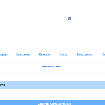
Форум
Участники
Правила
Поиск
Регистрация
В
Активные темы
кая
Станица Самашкинская