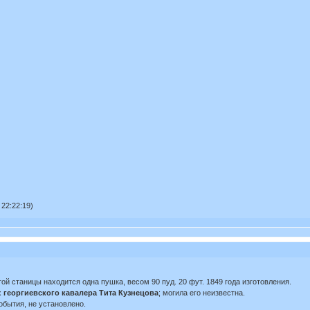
22:22:19)
ой станицы находится одна пушка, весом 90 пуд. 20 фут. 1849 года изготовления.
х
георгиевского кавалера Тита Кузнецова
; могила его неизвестна.
обытия, не установлено.