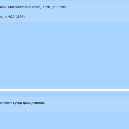
аткий статистический обзор). Свящ. И. Попов.
сти №16, 1904 г.
тносился
хутор Давыденкова
.