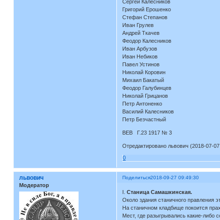
Сергей Калесников
Григорий Ерошенко
Стефан Степанов
Иван Грулев
Андрей Ткачев
Феодор Калесников
Иван Арбузов
Иван Небиков
Павел Устинов
Николай Коровин
Михаил Бакатый
Феодор Галубинцев
Николай Грицанов
Петр Антоненко
Василий Калесников
Петр Безчастный
ВЕВ Г.23 1917 № 3
Отредактировано львович (2018-07-07 
0
львович
Поделиться
2018-09-27 09:49:30
Модератор
I.
Станица Самашкинская.
Около здания станичного правления эт
На станичном кладбище покоится пра
Мест, где разыгрывались какие-либо с