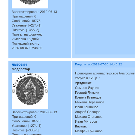
Зарегистрирован
: 2012-06-13
Приглашений:
0
Сообщений:
18773
Уважение:
[+274/-1]
Позитив:
[+383/-3]
Провел на форуме:
2 месяца 16 дней
Последний визит:
2026-08-07 07:48:56
львович
Поделиться
2018-07-06 14:46:22
Модератор
Преподано архипастырское благосло
хоругв в 125 р. :
Урядники
:
Семеон Якунин
Георгий Лямзин
Козьма Кузнецов
Михаил Перезолов
Иван Кривонос
Андрей Солодов
Зарегистрирован
: 2012-06-13
Михаил Степанов
Приглашений:
0
Сообщений:
18773
Иван Митусов
Уважение:
[+274/-1]
Казаки
:
Позитив:
[+383/-3]
Матфей Грицанов
Провел на форуме: