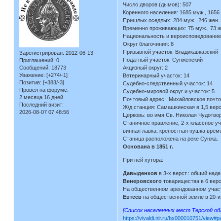
Число дворов (дымов): 507
Коренного населения: 1685 муж., 1656
Пришлых оседлых: 284 муж., 246 жен.
Временно проживающих: 75 муж., 73 ж
Национальность и вероисповедование к
Округ благочиния: 8
Призывной участок: Владикавказский
Зарегистрирован
: 2012-06-13
Податный участок: Сунженский
Приглашений:
0
Сообщений:
18773
Акцизный округ: 2
Уважение:
[+274/-1]
Ветеринарный участок: 14
Позитив:
[+383/-3]
Судебно-следственный участок: 14
Провел на форуме:
Судебно-мировой округ и участок: 5
2 месяца 16 дней
Почтовый адрес: Михайловское почто
Последний визит:
Ж/д станция: Самашкинская в 1,5 верс
2026-08-07 07:48:56
Церковь: во имя Св. Николая Чудотво
Станичное правление, 2-х классное у
винная лавка, крепостная пушка врем
Станица расположена на реке Сунжа.
Основана в 1851 г.
При ней хутора:
Давыденков
в 3-х верст.: общий надел
Венеровского
товарищества в 6 верст.
На общественном арендованном учас
Евтеев
на общественной земле в 20-и в
[Список населенных мест Терской обл
https://vivaldi.nlr.ru/bx000010751/view#