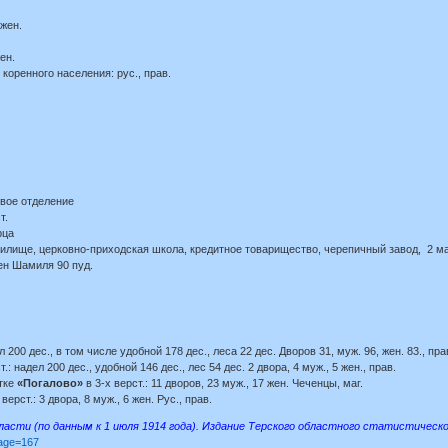
 жен.
ен.
оренного населения: рус., прав.
вое отделение
т.
рца
чилище, церковно-приходская школа, кредитное товарищество, черепичный завод, 2 ма
ен Шамиля 90 пуд.
 200 дес., в том числе удобной 178 дес., леса 22 дес. Дворов 31, муж. 96, жен. 83., пра
: надел 200 дес., удобной 146 дес., лес 54 дес. 2 двора, 4 муж., 5 жен., прав.
тке
«Погалово»
в 3-х верст.: 11 дворов, 23 муж., 17 жен. Чеченцы, маг.
ерст.: 3 двора, 8 муж., 6 жен. Рус., прав.
асти (по данным к 1 июля 1914 года). Издание Терского областного статистическог
page=167