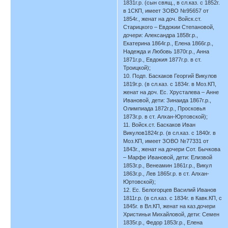
1831г.р. (сын свящ., в сл.каз. с 1852г.
в 1СКП, имеет ЗОВО №95657 от
1854г., женат на доч. Войск.ст.
Старицкого – Евдокии Степановой,
дочери: Александра 1858г.р.,
Екатерина 1864г.р., Елена 1866г.р.,
Надежда и Любовь 1870г.р., Анна
1871г.р., Евдокия 1877г.р. в ст.
Троицкой);
10. Подп. Баскаков Георгий Викулов
1819г.р. (в сл.каз. с 1834г. в Моз.КП,
женат на доч. Ес. Хрусталева – Анне
Ивановой, дети: Зинаида 1867г.р.,
Олимпиада 1872г.р., Просковья
1873г.р. в ст. Алхан-Юртовской);
11. Войск.ст. Баскаков Иван
Викулов1824г.р. (в сл.каз. с 1840г. в
Моз.КП, имеет ЗОВО №77331 от
1843г., женат на дочери Сот. Бычкова
– Марфе Ивановой, дети: Елизвой
1853г.р., Венеамин 1861г.р., Викул
1863г.р., Лев 1865г.р. в ст. Алхан-
Юртовской);
12. Ес. Белогорцев Василий Иванов
1811г.р. (в сл.каз. с 1834г. в Кавк.КП, с
1845г. в Вл.КП, женат на каз.дочери
Христиньи Михайловой, дети: Семен
1835г.р., Федор 1853г.р., Елена