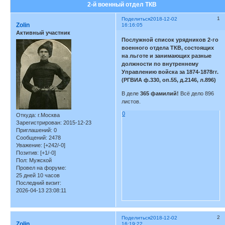
2-й военный отдел ТКВ
1
Поделиться
2018-12-02
Zolin
16:16:05
Активный участник
Послужной список урядников 2-го
военного отдела ТКВ, состоящих
на льготе и занимающих разные
должности по внутреннему
Управлению войска за 1874-1878гг.
(РГВИА ф.330, оп.55, д.2146, л.896)
В деле
365 фамилий!
Всё дело 896
листов.
0
Откуда:
г.Москва
Зарегистрирован
: 2015-12-23
Приглашений:
0
Сообщений:
2478
Уважение:
[+242/-0]
Позитив:
[+1/-0]
Пол:
Мужской
Провел на форуме:
25 дней 10 часов
Последний визит:
2026-04-13 23:08:11
2
Поделиться
2018-12-02
Zolin
16:19:22