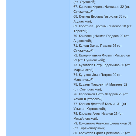
(ст. Урухской);
67. Кирилов Кирила Николаев 32 (ст.
Сунженской);
68. Клепец Деомид Гаврилов 33 (ст.
Ардонской);
69. Коротнев Трофим Семенов 28 (ст.
Тарской);
70. Кривенец Никита Гордеев 29 (ст.
Ардонской);
71. Кулеш Захар Павлов 26 (ст.
Сунженской);
72. Катеринушкин Филипп Михайлов
29 (ст. Сунженской);
73. Кузовлев Петр Евдокимов 30 (ст.
Марьинской);
74. Кугуков Иван Петров 29 (ст.
Марьинской);
75. Кудаев Парфентий Матвеев 32
(ст. Слепцовской);
76. Карпенков Петр Федоров 29 (ст.
Алхан-Юртовской);
77. Копцев Дмитрий Казмин 31 (ст.
Умахан-Юртовской);
78. Киселев Аким Иванов 26 (ст.
Михайловской);
79. Кононенко Алексей Емельянов 31
(ст. Горячеводской);
80. Кречетов Ефим Еремилов 22 (ст.