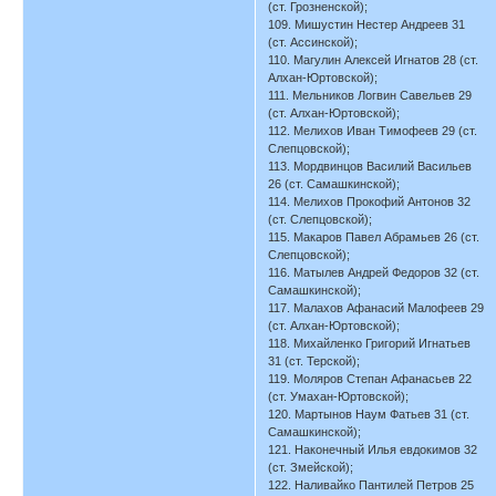
(ст. Грозненской);
109. Мишустин Нестер Андреев 31
(ст. Ассинской);
110. Магулин Алексей Игнатов 28 (ст.
Алхан-Юртовской);
111. Мельников Логвин Савельев 29
(ст. Алхан-Юртовской);
112. Мелихов Иван Тимофеев 29 (ст.
Слепцовской);
113. Мордвинцов Василий Васильев
26 (ст. Самашкинской);
114. Мелихов Прокофий Антонов 32
(ст. Слепцовской);
115. Макаров Павел Абрамьев 26 (ст.
Слепцовской);
116. Матылев Андрей Федоров 32 (ст.
Самашкинской);
117. Малахов Афанасий Малофеев 29
(ст. Алхан-Юртовской);
118. Михайленко Григорий Игнатьев
31 (ст. Терской);
119. Моляров Степан Афанасьев 22
(ст. Умахан-Юртовской);
120. Мартынов Наум Фатьев 31 (ст.
Самашкинской);
121. Наконечный Илья евдокимов 32
(ст. Змейской);
122. Наливайко Пантилей Петров 25