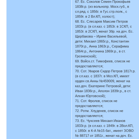
67. Ес. Соколов Семен Прокофьев
1838г.р. (из вольнопр. Моск.губ., в
сл.ряд. с 1856г. в Гус.стр.полк., с
1859г. в 2 Вл.КП, холост);
68. Ес. Слесарев Максим Петров
1833г.р. (в сл.каз. с 1853г. в 1СКП, с
1853г. в 2СКП, женат 3бр. на доч. Ес.
Щербакова – Ирине Васильевой,
дети: Михаил 1865г.р., Константин
1870г.р., Анна 1863г.р., Серафима
1864г.р., Антонина 1869г.р., в ст.
Грозненской);
69. Войск.ст. Тимофеев, список не
предоставляется;
70. Сот. Уваров Сидор Петров 1817г.р.
(в сл.каз. с 1837г. в Моз.КП, имеет
орден св.Анны №459009, женат на
каз.доч. Екатерине Петровой, дети:
Иван 1836г.р., Аполон 1839г.р., в ст.
Алхан-Юртовской);
71. Сот. Фролов, список не
предоставляется;
72. Ротм. Хлуденев, список не
предоставляется;
73. Ес. Чуксеев Михаил Иванов
1833г.р. (в сл.каз. с 1849г. в 2Вол.КП,
с 1850г. в К-А №15 бат., имеет ЗОВО
№ 88717 от 1851г., женат на доч. Ес.