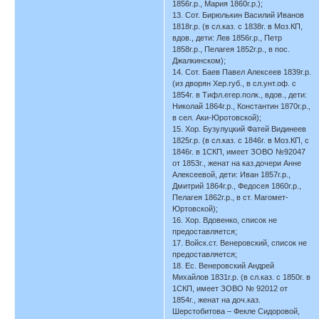
1856г.р., Мария 1860г.р.);
13. Сот. Бирюлькин Василий Иванов
1818г.р. (в сл.каз. с 1838г. в Моз.КП,
вдов., дети: Лев 1856г.р., Петр
1858г.р., Пелагея 1852г.р., в пос.
Джалкинском);
14. Сот. Баев Павел Алексеев 1839г.р.
(из дворян Хер.губ., в сл.унт.оф. с
1854г. в Тифл.егер.полк., вдов., дети:
Николай 1864г.р., Константин 1870г.р.,
в сел. Аки-Юротовской);
15. Хор. Бузулуцкий Фатей Видинеев
1825г.р. (в сл.каз. с 1846г. в Моз.КП, с
1846г. в 1СКП, имеет ЗОВО №92047
от 1853г., женат на каз.дочери Анне
Алексеевой, дети: Иван 1857г.р.,
Дмитрий 1864г.р., Федосея 1860г.р.,
Пелагея 1862г.р., в ст. Магомет-
Юртовской);
16. Хор. Вдовенко, список не
предоставляется;
17. Войск.ст. Венеровский, список не
предоставляется;
18. Ес. Венеровский Андрей
Михайлов 1831г.р. (в сл.каз. с 1850г. в
1СКП, имеет ЗОВО № 92012 от
1854г., женат на доч.каз.
Шерстобитова – Фекле Сидоровой,