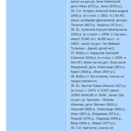
женат на доч.ур. Анне Никитиной,
дети: Иван 1872г.р., Анна 1870г.р.);
35. Сот. Козарез Алексей Александров
1842г.р. (в сл.каз. с 1861г. в 1 Вл.КП,
женат на Марфе Дмитриевой, дочери:
Пелагея 1867г.р., Авдотья 1871г.р.);
36. Ес. Кубатиев Кургуко Мембулатов
1842г.р. (в сл.мил. с 1856г. в Тер.мил.,
имеет ЗОВО 4ст. №395 мусс. от
1862г., женат на доч. Ген.Майора
Туганова – Даней, детей нет);
37. Войск.ст. Караулов Григорий
Семенов 1820г.р. (в сл.каз. с 1839г. в
Моз.КП, женат на каз.доч. Анастасии
Федоровой, дети: Александр 1851г.р.,
Кирил 1860г.р., Иван 1867г.р.);
38. Войск.ст. Костелянов, список не
предоставляется;
39. Ес. Кротов Павел Иванов 1827г.р.
(в сл.каз. с 1847г. в 1СКП, имеет
ЗОВО №84198 от 1849г., женат 2бр.
на доч.ур. Хренова – Любовь
Иванова, дети: Михаил 1861г.р.,
Николай 1868г.р., Александр 1866г.р.,
Иван 1867г.р., Владимир 1871г.р.,
Георгий 1875г.р., Надежда 1859г.р.,
Вера 1869г.р., Мария 1877г.р.);
40. Сот. Кречетов, список не