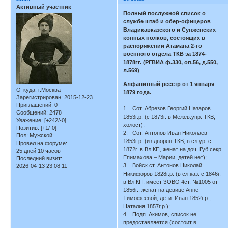
Активный участник
Полный послужной список о
службе штаб и обер-офицеров
Владикавказского и Сунженских
конных полков, состоящих в
распоряжении Атамана 2-го
военного отдела ТКВ за 1874-
1878гг. (РГВИА ф.330, оп.56, д.550,
л.569)
Алфавитный реестр от 1 января
Откуда:
г.Москва
1879 года.
Зарегистрирован
: 2015-12-23
Приглашений:
0
1. Сот. Абрезов Георгий Назаров
Сообщений:
2478
1853г.р. (с 1873г. в Межев.упр. ТКВ,
Уважение:
[+242/-0]
холост);
Позитив:
[+1/-0]
2. Сот. Антонов Иван Николаев
Пол:
Мужской
1853г.р. (из дворян ТКВ, в сл.ур. с
Провел на форуме:
1872г. в Вл.КП, женат на доч. Губ.секр.
25 дней 10 часов
Епимахова – Марии, детей нет);
Последний визит:
3. Войск.ст. Антонов Николай
2026-04-13 23:08:11
Никифоров 1828г.р. (в сл.каз. с 1846г.
в Вл.КП, имеет ЗОВО 4ст. №1005 от
1856г., женат на девице Анне
Тимофеевой, дети: Иван 1852г.р.,
Наталия 1857г.р.);
4. Подп. Акимов, список не
предоставляется (состоит в