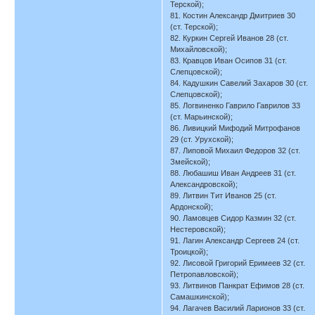
Терской);
81. Костин Александр Дмитриев 30
(ст. Терской);
82. Куркин Сергей Иванов 28 (ст.
Михайловской);
83. Кравцов Иван Осипов 31 (ст.
Слепцовской);
84. Кадушкин Савелий Захаров 30 (ст.
Слепцовской);
85. Логвиненко Гаврило Гаврилов 33
(ст. Марьинской);
86. Ливицкий Мифодий Митрофанов
29 (ст. Урухской);
87. Липовой Михаил Федоров 32 (ст.
Змейской);
88. Любашиш Иван Андреев 31 (ст.
Александровской);
89. Литвин Тит Иванов 25 (ст.
Ардонской);
90. Ламовцев Сидор Казмин 32 (ст.
Нестеровской);
91. Лагин Александр Сергеев 24 (ст.
Троицкой);
92. Лисовой Григорий Еримеев 32 (ст.
Петропавловской);
93. Литвинов Панкрат Ефимов 28 (ст.
Самашкинской);
94. Лагачев Василий Ларионов 33 (ст.