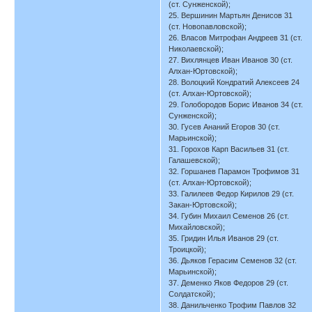
(ст. Сунженской);
25. Вершинин Мартьян Денисов 31
(ст. Новопавловской);
26. Власов Митрофан Андреев 31 (ст.
Николаевской);
27. Вихлянцев Иван Иванов 30 (ст.
Алхан-Юртовской);
28. Волоцкий Кондратий Алексеев 24
(ст. Алхан-Юртовской);
29. Голобородов Борис Иванов 34 (ст.
Сунженской);
30. Гусев Ананий Егоров 30 (ст.
Марьинской);
31. Горохов Карп Васильев 31 (ст.
Галашевской);
32. Горшанев Парамон Трофимов 31
(ст. Алхан-Юртовской);
33. Галилеев Федор Кирилов 29 (ст.
Закан-Юртовской);
34. Губин Михаил Семенов 26 (ст.
Михайловской);
35. Гридин Илья Иванов 29 (ст.
Троицкой);
36. Дьяков Герасим Семенов 32 (ст.
Марьинской);
37. Деменко Яков Федоров 29 (ст.
Солдатской);
38. Данильченко Трофим Павлов 32