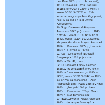
сын Илья 1851г.р. в ст. Ассинской);
19. Ес. Васильев Платон Казьмин
1811г.р. (в сл.каз. с 1830г. в Моз.КП,
имеет ЗОВО № 72752 от 1837г.,
женат на каз.дочери Анне Федоровой,
дочь Анна 1835г.р. в ст. Алхан-
Юртовской);
20. Подп. Голяховский Владимир
Тимофеев 1827г.р. (в сл.каз. с 1845г.
в Моз.КП, имеет ЗОВО №86587 от
1849г., женат на доч. Ур. Цыганкова –
Матрене Михайловой, дети: Тимофей
1852г.р., Владимир 1865г.р., Николай
1868г.р., Екатерина 1862г.р.);
21. Хор. Голяховский Тимофей
Владимиров 1852г.р. (в сл.каз. с
1869г. в 2Вл.КП, холост);
22. Ес. Гаврилов Ефрем Сергеев
1828г.р. (из солд.детей, в сл. пос. с
1848г. в Грозн.воен.пос., с 1853г. в
2СКП, имеет ЗОВО №97441 от 1853г.,
женат 2бр. на вдове прап. – Анне
Андреевой, дети: Федор 1855г.р., Иван
1858г.р., Дмитрий 1860г.р., Анна
1863г.р., Елизавета 1870г.р., Ольга
1874г.р., в ст. Грозненской);
23. Подп. Дружинин Кирил Алексеев
1840г.р. (из дворян Волог.губ., в