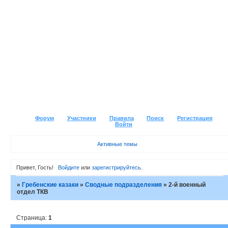
Форум
Участники
Правила
Поиск
Регистрация
Войти
Активные темы
Привет, Гость!
Войдите
или
зарегистрируйтесь
.
»
Гребенские казаки
»
Сводные подразделения
»
2-й военный
отдел ТКВ
Страница:
1