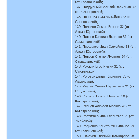
(ст. Грозненской);
137. Поддубный Василий Васильев 32
(ст. Слепцовской);
138. Попов Казьма Михайлов 28 (ст.
Слепцовской);
139. Поляков Семен Егоров 32 (ст.
Алхан-Юртовской);
140. Петров Гаврило Яковлев 31 (ст.
Самашкинской);
141. Плешаков Иван Самойлов 33 (ст.
Алхан-Юртовской);
142. Петров Степан Яковлев 24 (ст.
Самашкинской);
143. Ронжин Егор Ильин 31 (ст.
Сунженской);
144. Роговой Денис Кириллов 33 (ст.
Архонской);
145. Реутов Семен Парамонов 21 (ст.
Солдатской);
146. Рогачев Роман Никитин 30 (ст.
Котляревской);
147. Рябцов Алексей Марков 28 (ст.
Котляревской);
148. Растигаев Иван Леонтьев 29 (ст.
Змейской);
149. Радионов Константин Иванов 29
(ст. Галашевской);
150. Сикачев Евгений Поликарпов 28