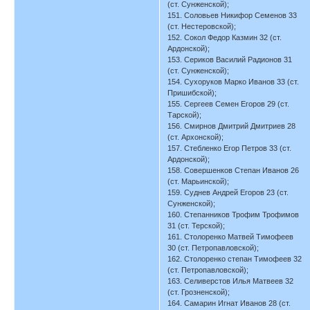
(ст. Сунженской);
151. Соловьев Никифор Семенов 33
(ст. Нестеровской);
152. Сокол Федор Казмин 32 (ст.
Ардонской);
153. Сериков Василий Радионов 31
(ст. Сунженской);
154. Сухоруков Марко Иванов 33 (ст.
Пришибской);
155. Сергеев Семен Егоров 29 (ст.
Тарской);
156. Смирнов Дмитрий Дмитриев 28
(ст. Архонской);
157. Стебленко Егор Петров 33 (ст.
Ардонской);
158. Совершенков Степан Иванов 26
(ст. Марьинской);
159. Суднев Андрей Егоров 23 (ст.
Сунженской);
160. Степанников Трофим Трофимов
31 (ст. Терской);
161. Столоренко Матвей Тимофеев
30 (ст. Петропавловской);
162. Столоренко степан Тимофеев 32
(ст. Петропавловской);
163. Селиверстов Илья Матвеев 32
(ст. Грозненской);
164. Самарин Игнат Иванов 28 (ст.