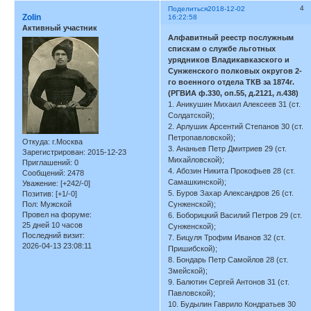
4
Поделиться
2018-12-02
Zolin
16:22:58
Активный участник
Алфавитный реестр послужным
спискам о службе льготных
урядников Владикавказского и
Сунженского полковых округов 2-
го военного отдела ТКВ за 1874г.
(РГВИА ф.330, оп.55, д.2121, л.438)
1. Аникушин Михаил Алексеев 31 (ст.
Солдатской);
2. Арлушик Арсентий Степанов 30 (ст.
Петропавловской);
Откуда:
г.Москва
3. Ананьев Петр Дмитриев 29 (ст.
Зарегистрирован
: 2015-12-23
Михайловской);
Приглашений:
0
4. Абозин Никита Прокофьев 28 (ст.
Сообщений:
2478
Самашкинской);
Уважение:
[+242/-0]
5. Буров Захар Александров 26 (ст.
Позитив:
[+1/-0]
Пол:
Мужской
Сунженской);
Провел на форуме:
6. Боборицкий Василий Петров 29 (ст.
25 дней 10 часов
Сунженской);
Последний визит:
7. Бицуля Трофим Иванов 32 (ст.
2026-04-13 23:08:11
Пришибской);
8. Бондарь Петр Самойлов 28 (ст.
Змейской);
9. Балютин Сергей Антонов 31 (ст.
Павловской);
10. Будылин Гаврило Кондратьев 30