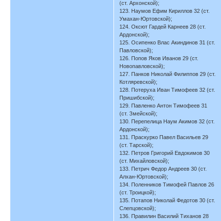
(ст. Архонской);
123. Наумов Ефим Кириллов 32 (ст.
Умахан-Юртовской);
124. Оксют Гардей Карнеев 28 (ст.
Ардонской);
125. Осипенко Влас Акиндинов 31 (ст.
Павловской);
126. Попов Яков Иванов 29 (ст.
Новопавловской);
127. Панков Николай Филиппов 29 (ст.
Котляревской);
128. Потеруха Иван Тимофеев 32 (ст.
Пришибской);
129. Павленко Антон Тимофеев 31
(ст. Змейской);
130. Перепелица Наум Акимов 32 (ст.
Ардонской);
131. Праскурко Павел Васильев 29
(ст. Тарской);
132. Петров Григорий Евдокимов 30
(ст. Михайловской);
133. Петрич Федор Андреев 30 (ст.
Алхан-Юртовской);
134. Поленников Тимофей Павлов 26
(ст. Троицкой);
135. Потапов Николай Федотов 30 (ст.
Слепцовской);
136. Правилин Василий Тиханов 28