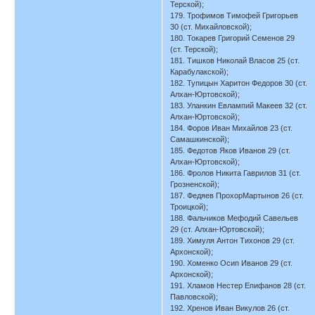
Терской);
179. Трофимов Тимофей Григорьев
30 (ст. Михайловской);
180. Токарев Григорий Семенов 29
(ст. Терской);
181. Тишков Николай Власов 25 (ст.
Карабулакской);
182. Тупицын Харитон Федоров 30 (ст.
Алхан-Юртовской);
183. Уланкин Евлампий Макеев 32 (ст.
Алхан-Юртовской);
184. Форов Иван Михайлов 23 (ст.
Самашкинской);
185. Федотов Яков Иванов 29 (ст.
Алхан-Юртовской);
186. Фролов Никита Гаврилов 31 (ст.
Грозненской);
187. Федяев ПрохорМартынов 26 (ст.
Троицкой);
188. Фальчиков Мефодий Савельев
29 (ст. Алхан-Юртовской);
189. Химуля Антон Тихонов 29 (ст.
Архонской);
190. Хоменко Осип Иванов 29 (ст.
Архонской);
191. Хламов Нестер Епифанов 28 (ст.
Павловской);
192. Хренов Иван Викулов 26 (ст.