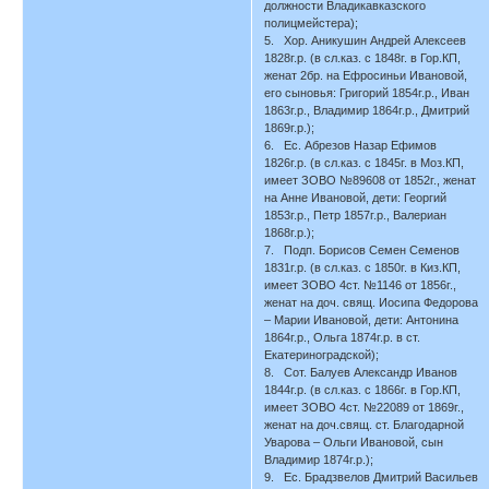
должности Владикавказского
полицмейстера);
5. Хор. Аникушин Андрей Алексеев
1828г.р. (в сл.каз. с 1848г. в Гор.КП,
женат 2бр. на Ефросиньи Ивановой,
его сыновья: Григорий 1854г.р., Иван
1863г.р., Владимир 1864г.р., Дмитрий
1869г.р.);
6. Ес. Абрезов Назар Ефимов
1826г.р. (в сл.каз. с 1845г. в Моз.КП,
имеет ЗОВО №89608 от 1852г., женат
на Анне Ивановой, дети: Георгий
1853г.р., Петр 1857г.р., Валериан
1868г.р.);
7. Подп. Борисов Семен Семенов
1831г.р. (в сл.каз. с 1850г. в Киз.КП,
имеет ЗОВО 4ст. №1146 от 1856г.,
женат на доч. свящ. Иосипа Федорова
– Марии Ивановой, дети: Антонина
1864г.р., Ольга 1874г.р. в ст.
Екатериноградской);
8. Сот. Балуев Александр Иванов
1844г.р. (в сл.каз. с 1866г. в Гор.КП,
имеет ЗОВО 4ст. №22089 от 1869г.,
женат на доч.свящ. ст. Благодарной
Уварова – Ольги Ивановой, сын
Владимир 1874г.р.);
9. Ес. Брадзвелов Дмитрий Васильев