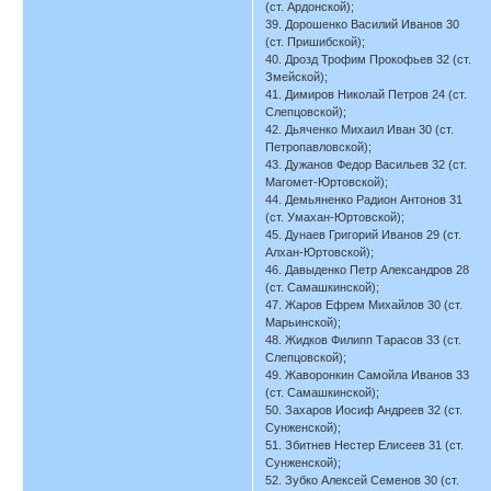
(ст. Ардонской);
39. Дорошенко Василий Иванов 30
(ст. Пришибской);
40. Дрозд Трофим Прокофьев 32 (ст.
Змейской);
41. Димиров Николай Петров 24 (ст.
Слепцовской);
42. Дьяченко Михаил Иван 30 (ст.
Петропавловской);
43. Дужанов Федор Васильев 32 (ст.
Магомет-Юртовской);
44. Демьяненко Радион Антонов 31
(ст. Умахан-Юртовской);
45. Дунаев Григорий Иванов 29 (ст.
Алхан-Юртовской);
46. Давыденко Петр Александров 28
(ст. Самашкинской);
47. Жаров Ефрем Михайлов 30 (ст.
Марьинской);
48. Жидков Филипп Тарасов 33 (ст.
Слепцовской);
49. Жаворонкин Самойла Иванов 33
(ст. Самашкинской);
50. Захаров Иосиф Андреев 32 (ст.
Сунженской);
51. Збитнев Нестер Елисеев 31 (ст.
Сунженской);
52. Зубко Алексей Семенов 30 (ст.