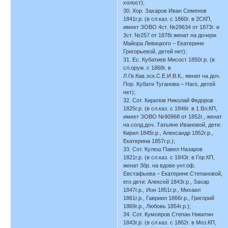
холост);
30. Хор. Захаров Иван Семенов
1841г.р. (в сл.каз. с 1860г. в 2СКП,
имеет ЗОВО 4ст. №29634 от 1873г. и
3ст. №257 от 1878г.женат на дочери
Майора Левицкого – Екатерине
Григорьевой, детей нет);
31. Ес. Кубатиев Мисост 1850г.р. (в
сл.оруж. с 1868г. в
Л.Гв.Кав.эск.С.Е.И.В.К., женат на доч.
Пор. Кубати Туганова – Наго, детей
нет);
32. Сот. Кирилов Николай Федоров
1825г.р. (в сл.каз. с 1846г. в 1 Вл.КП,
имеет ЗОВО №90968 от 1852г., женат
на солд.доч. Татьяне Ивановой, дети:
Кирил 1845г.р., Александр 1852г.р.,
Екатерина 1857г.р.);
33. Сот. Кулеш Павел Назаров
1821г.р. (в сл.каз. с 1843г. в Гор.КП,
женат 3бр. на вдове унт.оф.
Евстафьева – Екатерине Степановой,
его дети: Алексей 1843г.р., Захар
1847г.р., Ион 1851г.р., Михаил
1861г.р., Гавриил 1866г.р., Григорий
1869г.р., Любовь 1854г.р.);
34. Сот. Кумояров Степан Никитин
1843г.р. (в сл.каз. с 1862г. в Моз.КП,