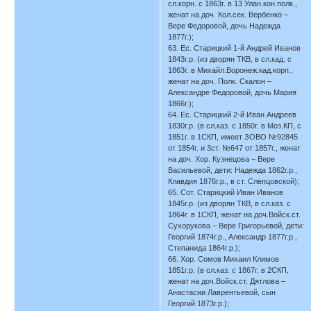
сл.корн. с 1863г. в 13 Улан.кон.полк.,
женат на доч. Кол.сек. Вербенко –
Вере Федоровой, дочь Надежда
1877г.);
63. Ес. Старицкий 1-й Андрей Иванов
1843г.р. (из дворян ТКВ, в сл.кад. с
1863г. в Михайл.Воронеж.кад.корп.,
женат на доч. Полк. Скалон –
Александре Федоровой, дочь Мария
1866г.);
64. Ес. Старицкий 2-й Иван Андреев
1830г.р. (в сл.каз. с 1850г. в Моз.КП, с
1851г. в 1СКП, имеет ЗОВО №92845
от 1854г. и 3ст. №647 от 1857г., женат
на доч. Хор. Кузнецова – Вере
Васильевой, дети: Надежда 1862г.р.,
Клавдия 1876г.р., в ст. Слепцовской);
65. Сот. Старицкий Иван Иванов
1845г.р. (из дворян ТКВ, в сл.каз. с
1864г. в 1СКП, женат на доч.Войск.ст.
Сухорукова – Вере Григорьевой, дети:
Георгий 1874г.р., Александр 1877г.р.,
Степанида 1864г.р.);
66. Хор. Сомов Михаил Климов
1851г.р. (в сл.каз. с 1867г. в 2СКП,
женат на доч.Войск.ст. Дятлова –
Анастасии Лаврентьевой, сын
Георгий 1873г.р.);