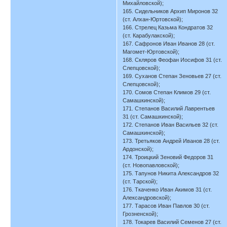
Михайловской);
165. Сидельников Архип Миронов 32
(ст. Алхан-Юртовской);
166. Стрелец Казьма Кондратов 32
(ст. Карабулакской);
167. Сафронов Иван Иванов 28 (ст.
Магомет-Юртовской);
168. Скляров Феофан Иосифов 31 (ст.
Слепцовской);
169. Суханов Степан Зеновьев 27 (ст.
Слепцовской);
170. Сомов Степан Климов 29 (ст.
Самашкинской);
171. Степанов Василий Лаврентьев
31 (ст. Самашкинской);
172. Степанов Иван Васильев 32 (ст.
Самашкинской);
173. Третьяков Андрей Иванов 28 (ст.
Ардонской);
174. Троицкий Зеновий Федоров 31
(ст. Новопавловской);
175. Тапунов Никита Александров 32
(ст. Тарской);
176. Ткаченко Иван Акимов 31 (ст.
Александровской);
177. Тарасов Иван Павлов 30 (ст.
Грозненской);
178. Токарев Василий Семенов 27 (ст.