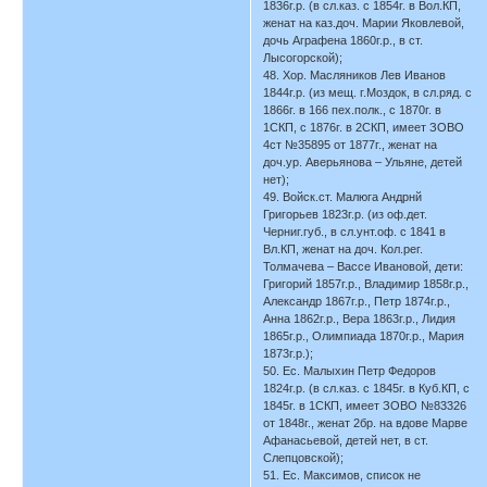
1836г.р. (в сл.каз. с 1854г. в Вол.КП,
женат на каз.доч. Марии Яковлевой,
дочь Аграфена 1860г.р., в ст.
Лысогорской);
48. Хор. Масляников Лев Иванов
1844г.р. (из мещ. г.Моздок, в сл.ряд. с
1866г. в 166 пех.полк., с 1870г. в
1СКП, с 1876г. в 2СКП, имеет ЗОВО
4ст №35895 от 1877г., женат на
доч.ур. Аверьянова – Ульяне, детей
нет);
49. Войск.ст. Малюга Андрнй
Григорьев 1823г.р. (из оф.дет.
Черниг.губ., в сл.унт.оф. с 1841 в
Вл.КП, женат на доч. Кол.рег.
Толмачева – Вассе Ивановой, дети:
Григорий 1857г.р., Владимир 1858г.р.,
Александр 1867г.р., Петр 1874г.р.,
Анна 1862г.р., Вера 1863г.р., Лидия
1865г.р., Олимпиада 1870г.р., Мария
1873г.р.);
50. Ес. Малыхин Петр Федоров
1824г.р. (в сл.каз. с 1845г. в Куб.КП, с
1845г. в 1СКП, имеет ЗОВО №83326
от 1848г., женат 2бр. на вдове Марве
Афанасьевой, детей нет, в ст.
Слепцовской);
51. Ес. Максимов, список не