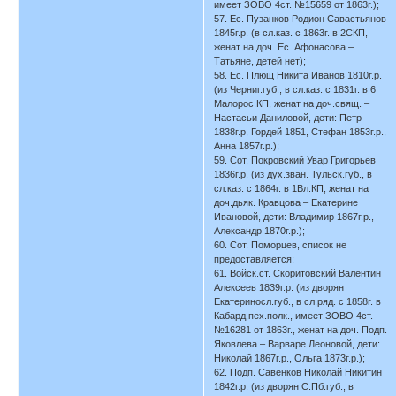
имеет ЗОВО 4ст. №15659 от 1863г.);
57. Ес. Пузанков Родион Савастьянов
1845г.р. (в сл.каз. с 1863г. в 2СКП,
женат на доч. Ес. Афонасова –
Татьяне, детей нет);
58. Ес. Плющ Никита Иванов 1810г.р.
(из Черниг.губ., в сл.каз. с 1831г. в 6
Малорос.КП, женат на доч.свящ. –
Настасьи Даниловой, дети: Петр
1838г.р, Гордей 1851, Стефан 1853г.р.,
Анна 1857г.р.);
59. Сот. Покровский Увар Григорьев
1836г.р. (из дух.зван. Тульск.губ., в
сл.каз. с 1864г. в 1Вл.КП, женат на
доч.дьяк. Кравцова – Екатерине
Ивановой, дети: Владимир 1867г.р.,
Александр 1870г.р.);
60. Сот. Поморцев, список не
предоставляется;
61. Войск.ст. Скоритовский Валентин
Алексеев 1839г.р. (из дворян
Екатериносл.губ., в сл.ряд. с 1858г. в
Кабард.пех.полк., имеет ЗОВО 4ст.
№16281 от 1863г., женат на доч. Подп.
Яковлева – Варваре Леоновой, дети:
Николай 1867г.р., Ольга 1873г.р.);
62. Подп. Савенков Николай Никитин
1842г.р. (из дворян С.Пб.губ., в