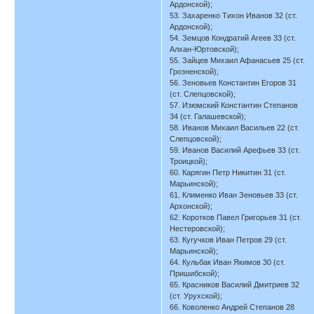
Ардонской);
53. Захаренко Тихон Иванов 32 (ст.
Ардонской);
54. Земцов Кондратий Агеев 33 (ст.
Алхан-Юртовской);
55. Зайцев Михаил Афанасьев 25 (ст.
Грозненской);
56. Зеновьев Константин Егоров 31
(ст. Слепцовской);
57. Изюмский Константин Степанов
34 (ст. Галашевской);
58. Иванов Михаил Васильев 22 (ст.
Слепцовской);
59. Иванов Василий Арефьев 33 (ст.
Троицкой);
60. Карягин Петр Никитин 31 (ст.
Марьинской);
61. Клименко Иван Зеновьев 33 (ст.
Архонской);
62. Коротков Павел Григорьев 31 (ст.
Нестеровской);
63. Кугучков Иван Петров 29 (ст.
Марьинской);
64. Кульбак Иван Якимов 30 (ст.
Пришибской);
65. Красников Василий Дмитриев 32
(ст. Урухской);
66. Коволенко Андрей Степанов 28