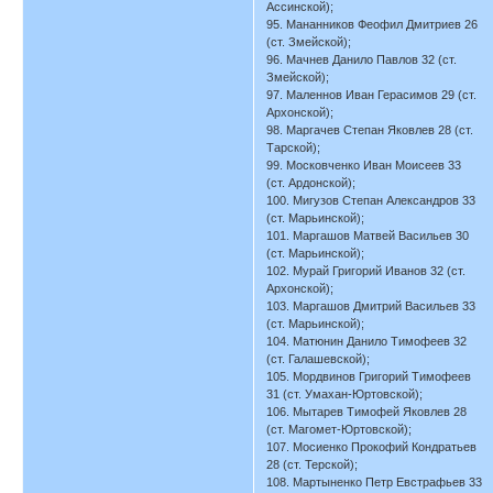
Ассинской);
95. Мананников Феофил Дмитриев 26
(ст. Змейской);
96. Мачнев Данило Павлов 32 (ст.
Змейской);
97. Маленнов Иван Герасимов 29 (ст.
Архонской);
98. Маргачев Степан Яковлев 28 (ст.
Тарской);
99. Московченко Иван Моисеев 33
(ст. Ардонской);
100. Мигузов Степан Александров 33
(ст. Марьинской);
101. Маргашов Матвей Васильев 30
(ст. Марьинской);
102. Мурай Григорий Иванов 32 (ст.
Архонской);
103. Маргашов Дмитрий Васильев 33
(ст. Марьинской);
104. Матюнин Данило Тимофеев 32
(ст. Галашевской);
105. Мордвинов Григорий Тимофеев
31 (ст. Умахан-Юртовской);
106. Мытарев Тимофей Яковлев 28
(ст. Магомет-Юртовской);
107. Мосиенко Прокофий Кондратьев
28 (ст. Терской);
108. Мартыненко Петр Евстрафьев 33