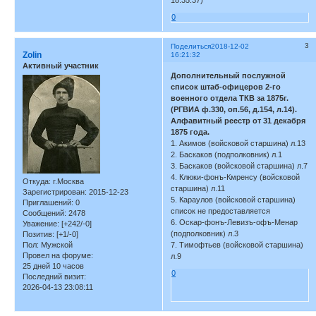
18:35:37)
0
3
Поделиться
2018-12-02
Zolin
16:21:32
Активный участник
Дополнительный послужной
список штаб-офицеров 2-го
военного отдела ТКВ за 1875г.
(РГВИА ф.330, оп.56, д.154, л.14).
Алфавитный реестр от 31 декабря
1875 года.
1. Акимов (войсковой старшина) л.13
2. Баскаков (подполковник) л.1
3. Баскаков (войсковой старшина) л.7
4. Клюки-фонъ-Кмренсу (войсковой
Откуда:
г.Москва
старшина) л.11
Зарегистрирован
: 2015-12-23
5. Караулов (войсковой старшина)
Приглашений:
0
список не предоставляется
Сообщений:
2478
6. Оскар-фонъ-Левизъ-офъ-Менар
Уважение:
[+242/-0]
(подполковник) л.3
Позитив:
[+1/-0]
Пол:
Мужской
7. Тимофтьев (войсковой старшина)
Провел на форуме:
л.9
25 дней 10 часов
0
Последний визит:
2026-04-13 23:08:11