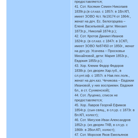
предоставляется;
41. Сот. Косякин Семен Николаев
1839г.р.(в сл.каз. с 1857г. в 1Вл.КП,
имеет ЗОВО 4ст. №19174 от 1864г.,
женат на доч. Ес. Белогорцева –
Елене Васильевой, дети: Михаил
1873г.р., Николай 1874г.р.);
42. Сот. Кротов Даниил Иванов
1824г.р. (в сл.каз. с 1847г. в 1СКП,
имеет ЗОВО №87450 от 1850г., женат
на доч.ур. Усачева – Просковьи
Михайловой, дети: Мария 1853г.р.,
Евдокия 1855г.р.);
43. Хор. Клемм Федор Федоров
1838г.р. (из дворян Хар.губ., в
сл.унт.оф. с 1857г. в Нав.пех.полк.,
женат на доч.каз. Чечикова – Евдокии
Ивановой, у них восприемн. Евдокия
6л., в ст. Сунженской);
44. Сот. Луценко, список не
предоставляется;
45. Хор. Лавров Георгий Ефимов
1854г.р. (сын свящ., в сл.ур. с 1873г. в
Вл.КП, холост);
46. Сот. Мигузов Иван Александров
1852г.р. (из дворян ТКВ, в сл.ур. с
1868г. в 2Вол.КП, холост);
47. Сот. Морозов Яков Емельянов