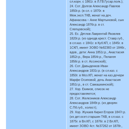
сл.корн. с 1861г. в Л.ГВ.Гусар.полк.);
24. Сот. Долгов Александр Павлов
1850г.р. (в сл. с 1870г. в
Меж.эксп.ТКВ, женат на доч.
Афанасова – Анне Мартыновой, сын
Александр 1876г.р. в ст.
Слепцовской);
25. Ес. Дятлов Лаврентий Яковлев
1820г.р. (из однодв.крест. Ставр.губ.,
в сл.каз. с 1841г. в Куб.КП, с 1845г. в
1СКП, имеет ЗОВО №82383 от 1846г.,
вдов., дети: Анна 1851г.р., Анастасия
1852г.р., Вера 1854г.р., Пелагея
1856г.р. в ст. Ассинской);
26. Сот. Давыденков Иван
Александров 1831г.р. (в сл.каз. с
1850г. в Моз.КП, женат на каз.дочери
Марфе Осиповой, дочь Анастасия
1851г.р., в ст. Самашкинской);
27. Хор. Екимов, список не
предоставляется;
28. Сот. Железников Александр
Александров 1849г.р. (из дворян
С.Пб.губ., холост);
29. Хор. Жукаев Кирил Егоров 1847г.р.
(из дет.осет.старшин ТКВ, в сл.каз. с
1875г. в Вл.КП, с 1876г. в 2 Вл.КП,
имеет ЗОВО 4ст. №37262 от 1878г.,