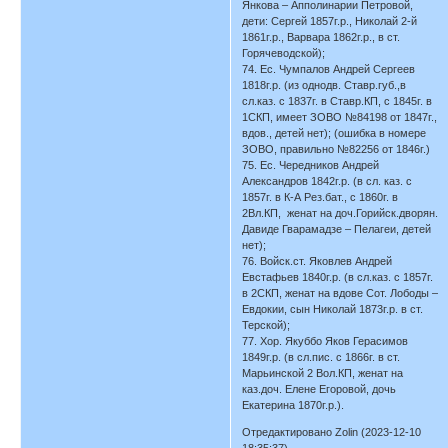
Янкова – Апполинарии Петровой,
дети: Сергей 1857г.р., Николай 2-й
1861г.р., Варвара 1862г.р., в ст.
Горячеводской);
74. Ес. Чумпалов Андрей Сергеев
1818г.р. (из однодв. Ставр.губ.,в
сл.каз. с 1837г. в Ставр.КП, с 1845г. в
1СКП, имеет ЗОВО №84198 от 1847г.,
вдов., детей нет); (ошибка в номере
ЗОВО, правильно №82256 от 1846г.)
75. Ес. Чередников Андрей
Александров 1842г.р. (в сл. каз. с
1857г. в К-А Рез.бат., с 1860г. в
2Вл.КП, женат на доч.Горийск.дворян.
Давиде Гварамадзе – Пелагеи, детей
нет);
76. Войск.ст. Яковлев Андрей
Евстафьев 1840г.р. (в сл.каз. с 1857г.
в 2СКП, женат на вдове Сот. Лободы –
Евдокии, сын Николай 1873г.р. в ст.
Терской);
77. Хор. Якуббо Яков Герасимов
1849г.р. (в сл.пис. с 1866г. в ст.
Марьинской 2 Вол.КП, женат на
каз.доч. Елене Егоровой, дочь
Екатерина 1870г.р.).
Отредактировано Zolin (2023-12-10