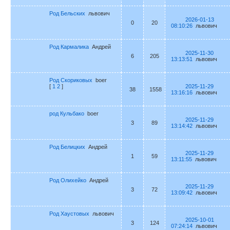
Род Бельских
львович
2026-01-13
0
20
08:10:26
львович
Род Кармалика
Андрей
2025-11-30
6
205
13:13:51
львович
Род Скориковых
boer
[
1
2
]
2025-11-29
38
1558
13:16:16
львович
род Кульбако
boer
2025-11-29
3
89
13:14:42
львович
Род Белицких
Андрей
2025-11-29
1
59
13:11:55
львович
Род Олихейко
Андрей
2025-11-29
3
72
13:09:42
львович
Род Хаустовых
львович
2025-10-01
3
124
07:24:14
львович