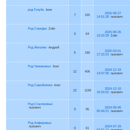
род Голубь
boer
2025-08-27
7
165
14:01:28
львович
Род Середка
Zolin
2025-08-26
0
64
19:20:39
Zolin
Род Жигалко
Андрей
2025-03-01
5
180
17:23:23
львович
Род Чумаковых
boer
2024-12-18
12
406
14:07:00
львович
Род Самойленко
boer
2024-12-10
22
1158
16:24:02
львович
Род Стасюковых
львович
2024-09-06
0
95
05:44:21
львович
Род Алферовых
львович
2024-07-29
0
61
07:51:13
львович