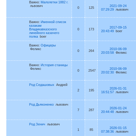
Важно:
Малолетки 1882 г.
львович
2021-09-24
0
125
07:29:29
львович
Важно:
Именной список
казакам
2017-09-15
Владикавказского
0
173
20:43:49
boer
линейного казачего
полка
boer
Важно:
Офицеры
Феликс
2010-06-09
0
264
20:03:58
Феликс
Важно:
История станицы
Феликс
2010-06-09
0
2547
20:02:30
Феликс
Род Седашовых
Андрей
2026-01-31
2
195
16:51:57
львович
Род Дьяконенко
львович
2026-01-24
7
287
20:44:48
львович
Род Зенич
львович
2026-01-15
1
85
07:38:36
львович