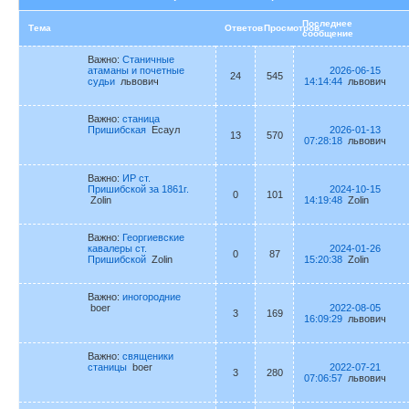
Последнее
Тема
Ответов
Просмотров
сообщение
Важно:
Станичные
атаманы и почетные
2026-06-15
24
545
судьи
львович
14:14:44
львович
Важно:
станица
Пришибская
Есаул
2026-01-13
13
570
07:28:18
львович
Важно:
ИР ст.
Пришибской за 1861г.
2024-10-15
0
101
Zolin
14:19:48
Zolin
Важно:
Георгиевские
кавалеры ст.
2024-01-26
0
87
Пришибской
Zolin
15:20:38
Zolin
Важно:
иногородние
boer
2022-08-05
3
169
16:09:29
львович
Важно:
священики
станицы
boer
2022-07-21
3
280
07:06:57
львович