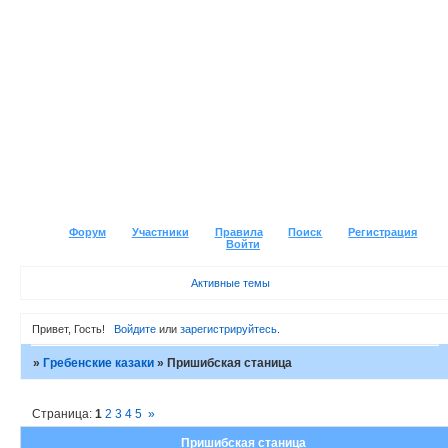
Форум
Участники
Правила
Поиск
Регистрация
Войти
Активные темы
Привет, Гость!
Войдите
или
зарегистрируйтесь
.
»
Гребенские казаки
»
Пришибская станица
Страница:
1
2
3
4
5
»
Пришибская станица