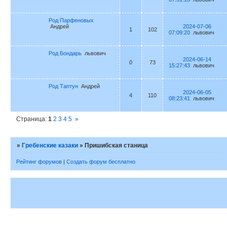
Род Парфеновых
Андрей
2024-07-06
1
102
07:09:20
львович
Род Бондарь
львович
2024-06-14
0
73
15:27:43
львович
Род Таптун
Андрей
2024-06-05
4
110
08:23:41
львович
Страница:
1
2
3
4
5
»
»
Гребенские казаки
»
Пришибская станица
Рейтинг форумов
|
Создать форум бесплатно