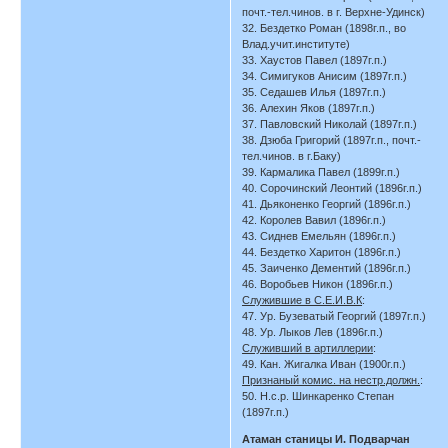
почт.-тел.чинов. в г. Верхне-Удинск)
32. Бездетко Роман (1898г.п., во
Влад.учит.институте)
33. Хаустов Павел (1897г.п.)
34. Симигуков Анисим (1897г.п.)
35. Седашев Илья (1897г.п.)
36. Алехин Яков (1897г.п.)
37. Павловский Николай (1897г.п.)
38. Дзюба Григорий (1897г.п., почт.-
тел.чинов. в г.Баку)
39. Кармалика Павел (1899г.п.)
40. Сорочинский Леонтий (1896г.п.)
41. Дьяконенко Георгий (1896г.п.)
42. Королев Вавил (1896г.п.)
43. Сиднев Емельян (1896г.п.)
44. Бездетко Харитон (1896г.п.)
45. Заиченко Дементий (1896г.п.)
46. Воробьев Никон (1896г.п.)
Служившие в С.Е.И.В.К
:
47. Ур. Бузеватый Георгий (1897г.п.)
48. Ур. Лыков Лев (1896г.п.)
Служивший в артиллерии
:
49. Кан. Жигалка Иван (1900г.п.)
Признаный комис. на нестр.должн.
:
50. Н.с.р. Шинкаренко Степан
(1897г.п.)
Атаман станицы И. Подварчан