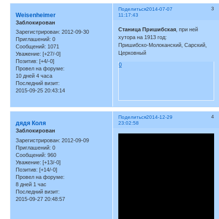
3
Поделиться
2014-07-07
Weisenheimer
11:17:43
Заблокирован
Станица Пришибская
, при ней
Зарегистрирован
: 2012-09-30
хутора на 1913 год:
Приглашений:
0
Пришибско-Молоканский, Сарский,
Сообщений:
1071
Церковный
Уважение:
[+27/-0]
Позитив:
[+4/-0]
0
Провел на форуме:
10 дней 4 часа
Последний визит:
2015-09-25 20:43:14
4
Поделиться
2014-12-29
дядя Коля
23:02:58
Заблокирован
Зарегистрирован
: 2012-09-09
Приглашений:
0
Сообщений:
960
Уважение:
[+13/-0]
Позитив:
[+14/-0]
Провел на форуме:
8 дней 1 час
Последний визит:
2015-09-27 20:48:57