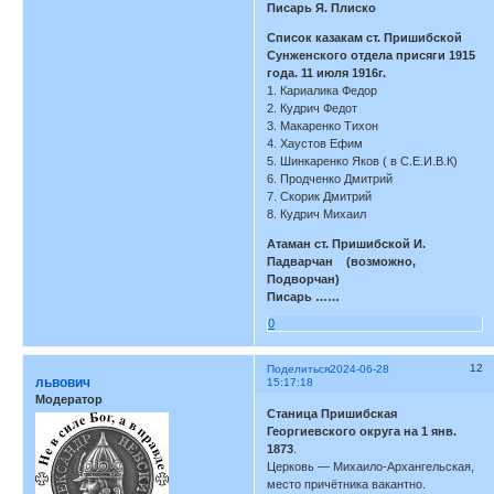
Писарь Я. Плиско
Список казакам ст. Пришибской
Сунженского отдела присяги 1915
года. 11 июля 1916г.
1. Кариалика Федор
2. Кудрич Федот
3. Макаренко Тихон
4. Хаустов Ефим
5. Шинкаренко Яков ( в С.Е.И.В.К)
6. Продченко Дмитрий
7. Скорик Дмитрий
8. Кудрич Михаил
Атаман ст. Пришибской И.
Падварчан (возможно,
Подворчан)
Писарь ……
0
12
Поделиться
2024-06-28
львович
15:17:18
Модератор
Станица Пришибская
Георгиевского округа на 1 янв.
1873
.
Церковь — Михаило-Архангельская,
место причётника вакантно.