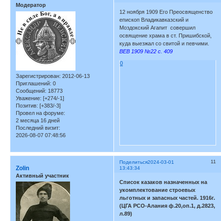
Модератор
12 ноября 1909 Его Преосвященство
епископ Владикавказский и
Моздокский Агапит совершил
освящение храма в ст. Пришибской,
куда выезжал со свитой и певчими.
ВЕВ 1909 №22 с. 409
0
Зарегистрирован
: 2012-06-13
Приглашений:
0
Сообщений:
18773
Уважение:
[+274/-1]
Позитив:
[+383/-3]
Провел на форуме:
2 месяца 16 дней
Последний визит:
2026-08-07 07:48:56
11
Поделиться
2024-03-01
Zolin
13:43:34
Активный участник
Список казаков назначенных на
укомплектование строевых
льготных и запасных частей. 1916г.
(ЦГА РСО-Алания ф.20,оп.1, д.2823,
л.89)