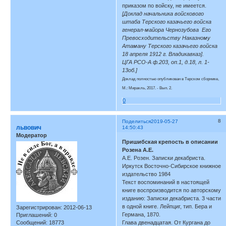
приказом по войску, не имеется.
[Доклад начальника войскового
штаба Терского казачьего войска
генерал-майора Чернозубова Его
Превосходительству Наказному
Атаману Терского казачьего войска
18 апреля 1912 г. Владикавказ].
ЦГА РСО-А ф.203, оп.1, д.18, л. 1-
13об.]
Доклад полностью опубликован в Терском сборнике,
М.: Миракль, 2017. - Вып. 2.
0
8
Поделиться
2019-05-27
львович
14:50:43
Модератор
Пришибская крепость в описании
Розена А.Е.
А.Е. Розен. Записки декабриста.
Иркутск Восточно-Сибирское книжное
издательство 1984
Текст воспоминаний в настоящей
книге воспроизводится по авторскому
изданию: Записки декабриста. 3 части
в одной книге. Лейпциг, тип. Бера и
Зарегистрирован
: 2012-06-13
Германа, 1870.
Приглашений:
0
Сообщений:
18773
Глава двенадцатая. От Кургана до