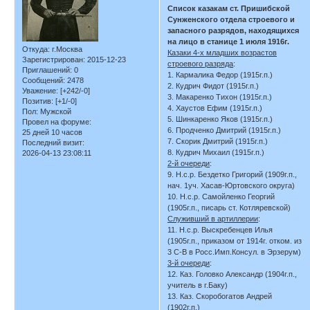
Список казакам ст. Пришибской
Сунженского отдела строевого и
запасного разрядов, находящихся
на лицо в станице 1 июля 1916г.
Откуда:
г.Москва
Казаки 4-х младших возрастов
Зарегистрирован
: 2015-12-23
строевого разряда
:
Приглашений:
0
1. Кармалика Федор (1915г.п.)
Сообщений:
2478
2. Кудрич Фидот (1915г.п.)
Уважение:
[+242/-0]
3. Макаренко Тихон (1915г.п.)
Позитив:
[+1/-0]
4. Хаустов Ефим (1915г.п.)
Пол:
Мужской
5. Шинкаренко Яков (1915г.п.)
Провел на форуме:
6. Продченко Дмитрий (1915г.п.)
25 дней 10 часов
7. Скорик Дмитрий (1915г.п.)
Последний визит:
8. Кудрич Михаил (1915г.п.)
2026-04-13 23:08:11
2-й очереди
:
9. Н.с.р. Бездетко Григорий (1909г.п.,
нач. 1уч. Хасав-Юртовского округа)
10. Н.с.р. Самойленко Георгий
(1905г.п., писарь ст. Котляревской)
Служивший в артиллерии
:
11. Н.с.р. Выскребенцев Илья
(1905г.п., приказом от 1914г. отком. из
3 С-В в Росс.Имп.Консул. в Эрзерум)
3-й очереди
:
12. Каз. Головко Александр (1904г.п.,
учитель в г.Баку)
13. Каз. Скоробогатов Андрей
(1902г.п.)