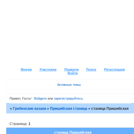
Форум
Участники
Правила
Поиск
Регистрация
Войти
Активные темы
Привет, Гость!
Войдите
или
зарегистрируйтесь
.
»
Гребенские казаки
»
Пришибская станица
»
станица Пришибская
Страница:
1
станица Пришибская