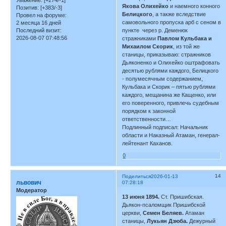
Якова Олихейко
и наемного конного
Позитив:
[+383/-3]
Белицкого
, а также вследствие
Провел на форуме:
самовольного пропуска арб с сеном в
2 месяца 16 дней
Последний визит:
пункте через р. Деменюк
2026-08-07 07:48:56
стражниками
Павлом Кульбака и
Михаилом Скорик
, из той же
станицы, приказываю: стражников
Дьяконенко и Олихейко оштрафовать
десятью рублями каждого, Белицкого
- полумесячным содержанием,
Кульбака и Скорик – пятью рублями
каждого, мещанина же Кащенко, или
его поверенного, привлечь судебным
порядком к законной
ответственности…
Подлинный подписал: Начальник
области и Наказный Атаман, генерал-
лейтенант Каханов.
0
14
Поделиться
2026-01-13
львович
07:28:18
Модератор
13 июня 1894.
Ст. Пришибская.
Дьякон-псаломщик Пришибской
церкви,
Семен Беляев.
Атаман
станицы,
Лукьян Дзюба.
Дежурный