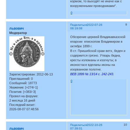
кормом, то выходят не иначе как с
вооруженными проводниками".
0
9
Поделиться
2022-07-26
львович
08:19:08
Модератор
Обозрение церквей Владикавказской
епархии епископом Владимиром в
октябре 1899 г.
В ст. Пришибской храм ветх, беден и
содержится грязно. Утварь бедна,
кресты изломаны и изогнуты; в
иконостасе вделаны иконы на
изорванном полотне.
ВЕВ 1899 № 13/14 с. 242-243.
Зарегистрирован
: 2012-06-13
Приглашений:
0
0
Сообщений:
18773
Уважение:
[+274/-1]
Позитив:
[+383/-3]
Провел на форуме:
2 месяца 16 дней
Последний визит:
2026-08-07 07:48:56
10
Поделиться
2022-10-26
львович
07:39:01