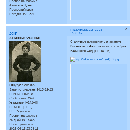
Провел на форуме:
4 месяца 3 дня
Последний визит:
Сегодня 15:02:21
6
Поделиться
2018-01-16
Zolin
15:21:09
Активный участник
Станичное правление с атаманом
Василенко Иваном
и слева его брат
Валисенко Фёдор 1910 год.
0
Откуда:
г.Москва
Зарегистрирован
: 2015-12-23
Приглашений:
0
Сообщений:
2478
Уважение:
[+242/-0]
Позитив:
[+1/-0]
Пол:
Мужской
Провел на форуме:
25 дней 10 часов
Последний визит:
2026-04-13 23:08:11