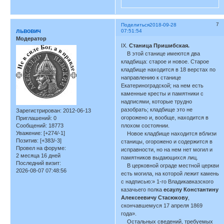
7
Поделиться
2018-09-28
львович
07:51:54
Модератор
IX.
Станица Пришибская.
В этой станице имеются два
кладбища: старое и новое. Старое
кладбище находится в 18 верстах по
направлению к станице
Екатериноградской; на нем есть
каменные кресты и памятники с
надписями, которые трудно
разобрать; кладбище это не
Зарегистрирован
: 2012-06-13
огорожено и, вообще, находится в
Приглашений:
0
Сообщений:
18773
плохом состоянии.
Уважение:
[+274/-1]
Новое кладбище находится вблизи
Позитив:
[+383/-3]
станицы, огорожено и содержится в
Провел на форуме:
исправности, но на нем нет могил и
2 месяца 16 дней
памятников выдающихся лиц.
Последний визит:
В церковной ограде местной церкви
2026-08-07 07:48:56
есть могила, на которой лежит камень
с надписью:» 1-го Владикавказского
казачьего полка
есаулу Константину
Алексеевичу Стасюкову
,
скончавшемуся 17 апреля 1869
года».
Остальных сведений, требуемых