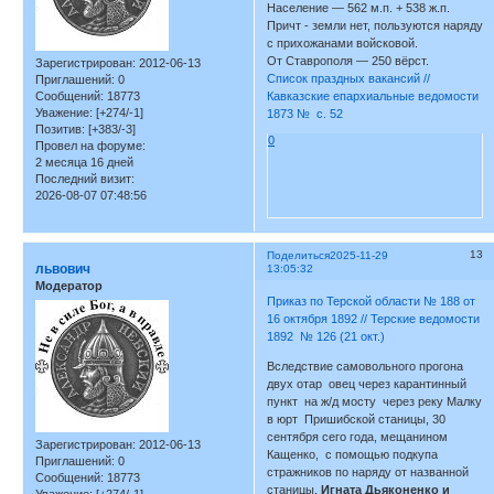
Население — 562 м.п. + 538 ж.п.
Причт - земли нет, пользуются наряду
с прихожанами войсковой.
От Ставрополя — 250 вёрст.
Зарегистрирован
: 2012-06-13
Список праздных вакансий //
Приглашений:
0
Сообщений:
18773
Кавказские епархиальные ведомости
Уважение:
[+274/-1]
1873 № с. 52
Позитив:
[+383/-3]
0
Провел на форуме:
2 месяца 16 дней
Последний визит:
2026-08-07 07:48:56
13
Поделиться
2025-11-29
львович
13:05:32
Модератор
Приказ по Терской области № 188 от
16 октября 1892 // Терские ведомости
1892 № 126 (21 окт.)
Вследствие самовольного прогона
двух отар овец через карантинный
пункт на ж/д мосту через реку Малку
в юрт Пришибской станицы, 30
сентября сего года, мещанином
Зарегистрирован
: 2012-06-13
Кащенко, с помощью подкупа
Приглашений:
0
стражников по наряду от названной
Сообщений:
18773
станицы,
Игната Дьяконенко и
Уважение:
[+274/-1]