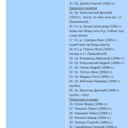
14. Пр. Дзюба Георгий (1902г.п.)
Запасного разряда
:
15. Ур. Кожуховский Дмитрий
(1901г.п., инстр. по обуч.мол.каз. ст.
Пришибской)
16. Н.с.р. Кошик Александр (1901г.п.,
бывш.нач.Влад.сыск.отд. Сейчас под
следствием)
17. Н.с.р. Середка Иван (1901г.п.,
судеб.пристав Влад.округа)
18. Н.с.р. Плиско Яков (1900г.п.,
писарь в ст. Пришибской)
19. Ур. Коломыец Афанасий (1898г.п.)
20. Ур. Кожуховский Андрей (1898г.п.)
21. Ур. Чумак Андрей (1898г.п.)
22. Ур. Топтун Иван (1896г.п.)
23. Ур. Бардош Петр (1896г.п.)
24. Ур. Войтенко Никифор (1898г.п.,
трубач)
25. Ур. Вертелка Дмитрий (1898г.п.,
трубач, слеп)
Приказные и казаки
:
26. Попов Федор (1898г.п.)
27. Тонконог Павел (1898г.п.)
28. Чередник Павел (1898г.п.)
29. Янченко Макар (1898г.п.)
30. Чепенко Георгий (1898г.п.)
31. Самойленко Георгий (1898г.п.,