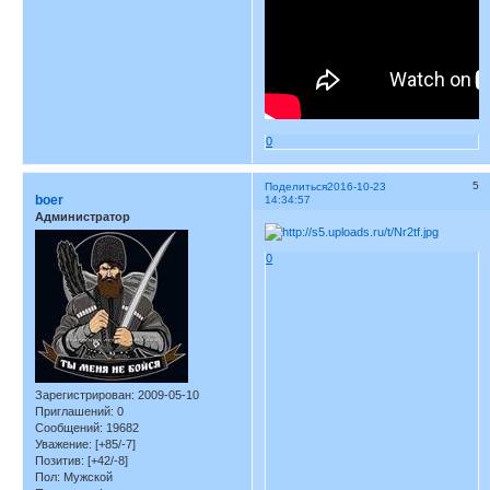
0
5
Поделиться
2016-10-23
boer
14:34:57
Администратор
0
Зарегистрирован
: 2009-05-10
Приглашений:
0
Сообщений:
19682
Уважение:
[+85/-7]
Позитив:
[+42/-8]
Пол:
Мужской