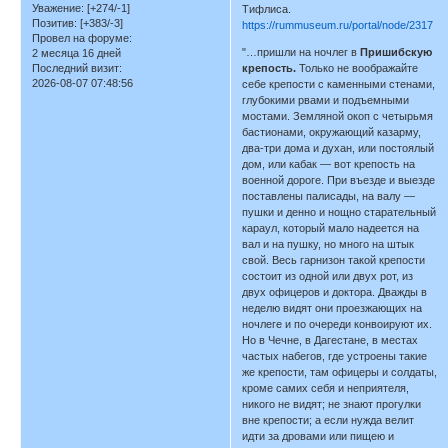
Уважение:
[+274/-1]
Тифлиса.
Позитив:
[+383/-3]
https://rummuseum.ru/portal/node/2317
Провел на форуме:
"…пришли на ночлег в
Пришибскую
2 месяца 16 дней
Последний визит:
крепость.
Только не воображайте
2026-08-07 07:48:56
себе крепости с каменными стенами,
глубокими рвами и подъемными
мостами. Земляной окоп с четырьмя
бастионами, окружающий казарму,
два-три дома и духан, или постоялый
дом, или кабак — вот крепость на
военной дороге. При въезде и выезде
поставлены палисады, на валу —
пушки и денно и нощно старательный
караул, который мало надеется на
вал и на пушку, но много на штык
свой. Весь гарнизон такой крепости
состоит из одной или двух рот, из
двух офицеров и доктора. Дважды в
неделю видят они проезжающих на
ночлеге и по очереди конвоируют их.
Но в Чечне, в Дагестане, в местах
частых набегов, где устроены такие
же крепости, там офицеры и солдаты,
кроме самих себя и неприятеля,
никого не видят; не знают прогулки
вне крепости; а если нужда велит
идти за дровами или пищею и