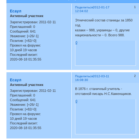
1
Поделиться
2012-01-17
Есаул
12:04:02
Активный участник
Этнический состав станицы за 1850
Зарегистрирован
: 2011-02-11
год.
Приглашений:
0
казаки – 988, украинцы – 0, другие
Сообщений:
641
национальности – 0. Всего 988.
Уважение:
[+26/-1]
Позитив:
[+82/-0]
0
Провел на форуме:
10 дней 19 часов
Последний визит:
2020-08-18 01:35:55
2
Поделиться
2012-03-11
Есаул
16:08:30
Активный участник
В 1876 г. станичный учитель -
Зарегистрирован
: 2011-02-11
отставной писарь Н.С.Каменщиков.
Приглашений:
0
Сообщений:
641
0
Уважение:
[+26/-1]
Позитив:
[+82/-0]
Провел на форуме:
10 дней 19 часов
Последний визит:
2020-08-18 01:35:55