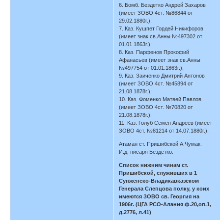
6. Бомб. Бездетко Андрей Захаров
(имеет ЗОВО 4ст. №86844 от
29.02.1880г.);
7. Каз. Кушпет Гордей Никифоров
(имеет знак св.Анны №497302 от
01.01.1863г.);
8. Каз. Парфенов Прокофий
Афанасьев (имеет знак св.Анны
№497754 от 01.01.1863г.);
9. Каз. Заиченко Дмитрий Антонов
(имеет ЗОВО 4ст. №45894 от
21.08.1878г.);
10. Каз. Фоменко Матвей Павлов
(имеет ЗОВО 4ст. №70820 от
21.08.1878г.);
11. Каз. Голуб Семен Андреев (имеет
ЗОВО 4ст. №81214 от 14.07.1880г.);
Атаман ст. Пришибской А.Чумак.
И.д. писаря Бездетко.
Список нижним чинам ст.
Пришибской, служивших в 1
Сунженско-Владикавказском
Генерала Слепцова полку, у коих
имеются ЗОВО св. Георгия на
1906г. (ЦГА РСО-Алания ф.20,оп.1,
д.2776, л.41)