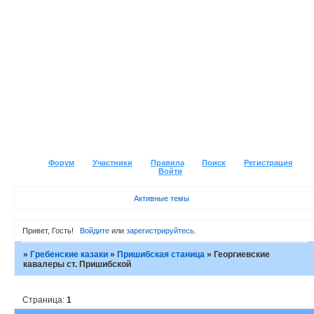
Форум
Участники
Правила
Поиск
Регистрация
Войти
Активные темы
Привет, Гость!
Войдите
или
зарегистрируйтесь
.
»
Гребенские казаки
»
Пришибская станица
»
Георгиевские
кавалеры ст. Пришибской
Страница:
1