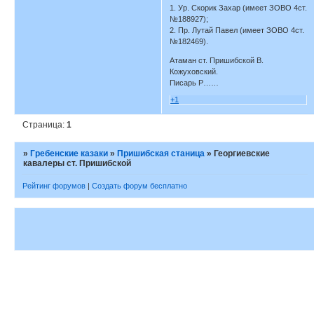
1. Ур. Скорик Захар (имеет ЗОВО 4ст.
№188927);
2. Пр. Лутай Павел (имеет ЗОВО 4ст.
№182469).
Атаман ст. Пришибской В.
Кожуховский.
Писарь Р……
+1
Страница:
1
»
Гребенские казаки
»
Пришибская станица
»
Георгиевские
кавалеры ст. Пришибской
Рейтинг форумов
|
Создать форум бесплатно