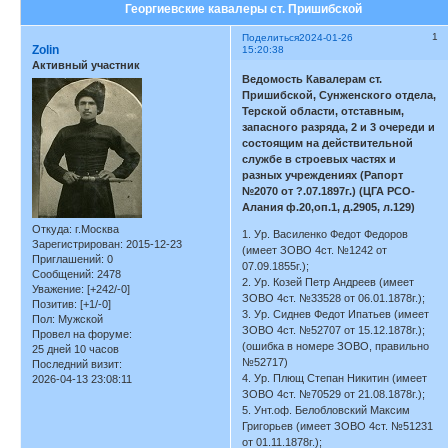
Георгиевские кавалеры ст. Пришибской
1
Поделиться
2024-01-26
Zolin
15:20:38
Активный участник
Ведомость Кавалерам ст.
Пришибской, Сунженского отдела,
Терской области, отставным,
запасного разряда, 2 и 3 очереди и
состоящим на действительной
службе в строевых частях и
разных учреждениях (Рапорт
№2070 от ?.07.1897г.) (ЦГА РСО-
Алания ф.20,оп.1, д.2905, л.129)
Откуда:
г.Москва
1. Ур. Василенко Федот Федоров
Зарегистрирован
: 2015-12-23
(имеет ЗОВО 4ст. №1242 от
Приглашений:
0
07.09.1855г.);
Сообщений:
2478
2. Ур. Козей Петр Андреев (имеет
Уважение:
[+242/-0]
ЗОВО 4ст. №33528 от 06.01.1878г.);
Позитив:
[+1/-0]
3. Ур. Сиднев Федот Ипатьев (имеет
Пол:
Мужской
ЗОВО 4ст. №52707 от 15.12.1878г.);
Провел на форуме:
(ошибка в номере ЗОВО, правильно
25 дней 10 часов
№52717)
Последний визит:
4. Ур. Плющ Степан Никитин (имеет
2026-04-13 23:08:11
ЗОВО 4ст. №70529 от 21.08.1878г.);
5. Унт.оф. Белобловский Максим
Григорьев (имеет ЗОВО 4ст. №51231
от 01.11.1878г.);