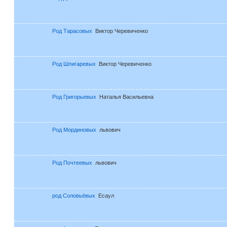
Род Тарасовых
Виктор Черевиченко
Род Шпигаревых
Виктор Черевиченко
Род Григорьевых
Наталья Васильевна
Род Мординовых
львович
Род Почтеевых
львович
род Соловьёвых
Есаул