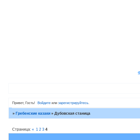
Привет, Гость!
Войдите
или
зарегистрируйтесь
.
»
Гребенские казаки
»
Дубовская станица
Страница:
«
1
2
3
4