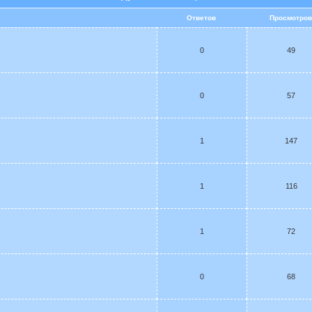
Ответов
Просмотро
0
49
0
57
1
147
1
116
1
72
0
68