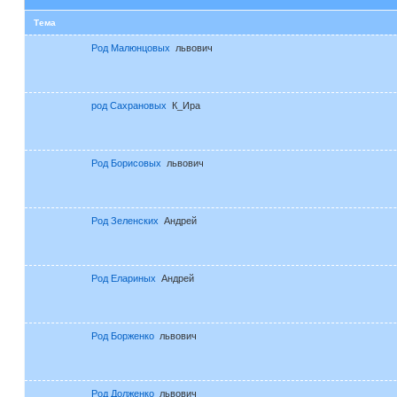
Тема
Род Малюнцовых
львович
род Сахрановых
К_Ира
Род Борисовых
львович
Род Зеленских
Андрей
Род Елариных
Андрей
Род Борженко
львович
Род Долженко
львович