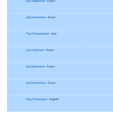
род Андреевых
Есаул
род Пимановых
Есаул
Род Пономаревых
boer
род Савеевых
Есаул
род Ефимовых
Есаул
род Еремеевых
Есаул
Род Плехановых
Андрей