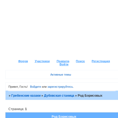
Форум
Участники
Правила
Поиск
Регистрация
Войти
Активные темы
Привет, Гость!
Войдите
или
зарегистрируйтесь
.
»
Гребенские казаки
»
Дубовская станица
»
Род Борисовых
Страница:
1
Род Борисовых