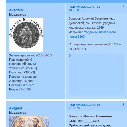
1
Поделиться
2012-07-31
львович
13:00:03
Модератор
Борисов Арсений Васильевич, ст.
Дубовской, сын казака, урядник
Кизлярского полка, 1869г.
Источник:
Урядники Кизлярского
полка 1869г.
Отредактировано львович (2012-12-
09 21:42:27)
Зарегистрирован
: 2012-06-13
0
Приглашений:
0
Сообщений:
18773
Уважение:
[+274/-1]
Позитив:
[+383/-3]
Провел на форуме:
2 месяца 16 дней
Последний визит:
Вчера 07:48:56
2
Поделиться
2018-04-15
Андрей
21:40:22
Модератор
Борисов Михаил Иванович
Старшина
__.__.1915
Орджоникидзевский край,