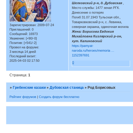
Шелковский р-н, д. Дубовская
,
Место службы: 1477 зенап РГК.
Донесение о потерях
Погиб 31.07.1943 Тульская обл.,
Товарковковский р-н, с. Левинка,
Зарегистрирован
: 2009-07-24
северная окраина, одиночная могила
Приглашений:
0
Жена: Борисова Евдокия
Сообщений:
16973
Михайловна Кизлярский р-он,
Уважение:
[+90/-0]
хут. Калиновский
Позитив:
[+541/-2]
https://pamyat-
Провел на форуме:
naroda.ru/heroes/memoria …
3 месяца 14 дней
1152397691
Последний визит:
2025-04-03 02:17:50
0
Страница:
1
»
Гребенские казаки
»
Дубовская станица
»
Род Борисовых
Рейтинг форумов
|
Создать форум бесплатно