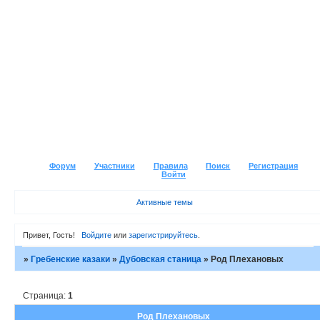
Форум
Участники
Правила
Поиск
Регистрация
Войти
Активные темы
Привет, Гость!
Войдите
или
зарегистрируйтесь
.
»
Гребенские казаки
»
Дубовская станица
»
Род Плехановых
Страница:
1
Род Плехановых