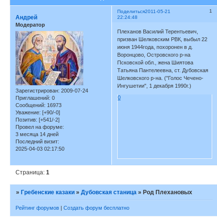
1
Поделиться
2011-05-21
Андрей
22:24:48
Модератор
Плеханов Василий Терентьевич,
призван Шелковским РВК, выбыл 22
июня 1944года, похоронен в д.
Воронцово, Островского р-на
Псковской обл., жена Шиятова
Татьяна Пантелеевна, ст. Дубовская
Шелковского р-на. ("Голос Чечено-
Ингушетии", 1 декабря 1990г.)
Зарегистрирован
: 2009-07-24
0
Приглашений:
0
Сообщений:
16973
Уважение:
[+90/-0]
Позитив:
[+541/-2]
Провел на форуме:
3 месяца 14 дней
Последний визит:
2025-04-03 02:17:50
Страница:
1
»
Гребенские казаки
»
Дубовская станица
»
Род Плехановых
Рейтинг форумов
|
Создать форум бесплатно