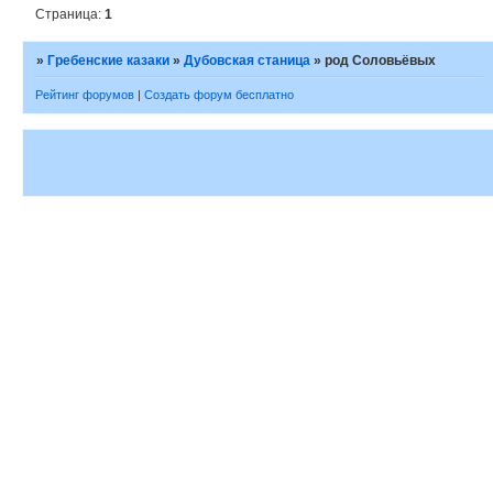
Страница:
1
»
Гребенские казаки
»
Дубовская станица
»
род Соловьёвых
Рейтинг форумов
|
Создать форум бесплатно