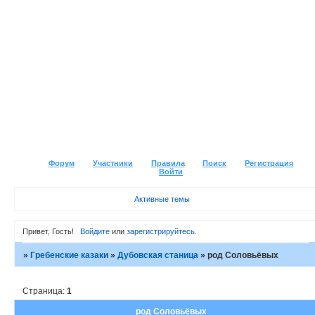
Форум
Участники
Правила
Поиск
Регистрация
Войти
Активные темы
Привет, Гость!
Войдите
или
зарегистрируйтесь
.
»
Гребенские казаки
»
Дубовская станица
»
род Соловьёвых
Страница:
1
род Соловьёвых