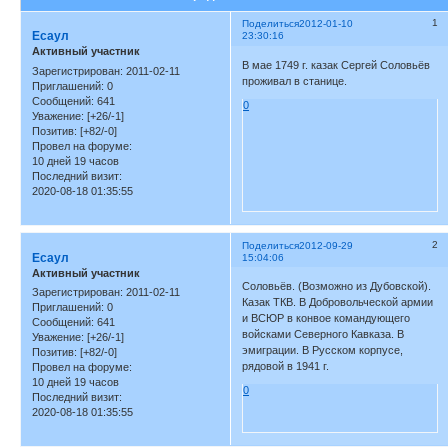
1
Поделиться
2012-01-10
Есаул
23:30:16
Активный участник
В мае 1749 г. казак Сергей Соловьёв
Зарегистрирован
: 2011-02-11
проживал в станице.
Приглашений:
0
Сообщений:
641
0
Уважение:
[+26/-1]
Позитив:
[+82/-0]
Провел на форуме:
10 дней 19 часов
Последний визит:
2020-08-18 01:35:55
2
Поделиться
2012-09-29
Есаул
15:04:06
Активный участник
Соловьёв. (Возможно из Дубовской).
Зарегистрирован
: 2011-02-11
Казак ТКВ. В Добровольческой армии
Приглашений:
0
и ВСЮР в конвое командующего
Сообщений:
641
войсками Северного Кавказа. В
Уважение:
[+26/-1]
эмиграции. В Русском корпусе,
Позитив:
[+82/-0]
рядовой в 1941 г.
Провел на форуме:
10 дней 19 часов
0
Последний визит:
2020-08-18 01:35:55