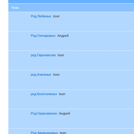
Тема
Род Любиных
boer
Род Гончаровых
Андрей
род Гарьковских
boer
род Азагиных
boer
род Колотилиных
boer
Род Герасименко
Андрей
Род Аверьяновых
boer