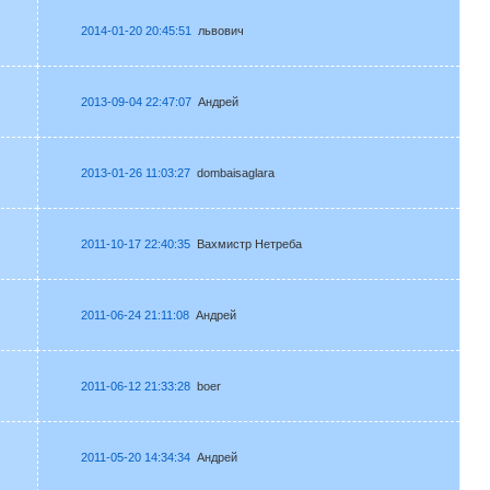
2014-01-20 20:45:51
львович
2013-09-04 22:47:07
Андрей
2013-01-26 11:03:27
dombaisaglara
2011-10-17 22:40:35
Вахмистр Нетреба
2011-06-24 21:11:08
Андрей
2011-06-12 21:33:28
boer
2011-05-20 14:34:34
Андрей