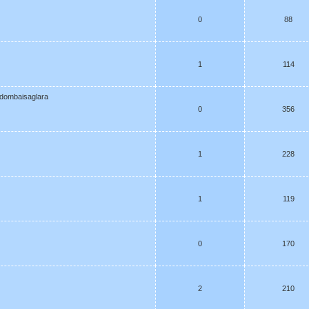
0
88
1
114
dombaisaglara
0
356
1
228
1
119
0
170
2
210