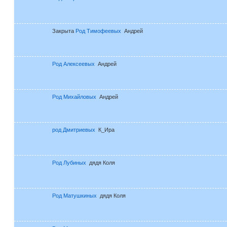
Закрыта
Род Тимофеевых
Андрей
Род Алексеевых
Андрей
Род Михайловых
Андрей
род Дмитриевых
К_Ира
Род Лубиных
дядя Коля
Род Матушкиных
дядя Коля