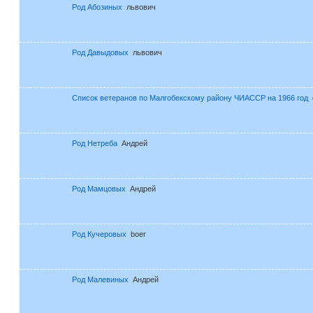
Род Абозиных
львович
Род Давыдовых
львович
Список ветеранов по Малгобекскому району ЧИАССР на 1966 год
Род Нетреба
Андрей
Род Мамцовых
Андрей
Род Кучеровых
boer
Род Малевиных
Андрей