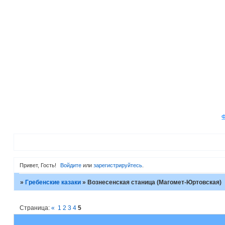
Привет, Гость!
Войдите
или
зарегистрируйтесь
.
»
Гребенские казаки
»
Вознесенская станица (Магомет-Юртовская)
Страница:
«
1
2
3
4
5