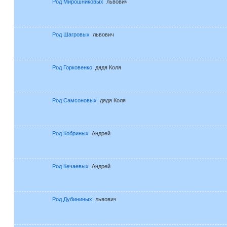
Род Мирошниковых
львович
Род Шагровых
львович
Род Горковенко
дядя Коля
Род Самсоновых
дядя Коля
Род Кобриных
Андрей
Род Кечаевых
Андрей
Род Дубининых
львович