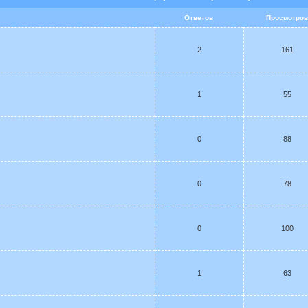
Ответов
Просмотро
2
161
1
55
0
88
0
78
0
100
1
63