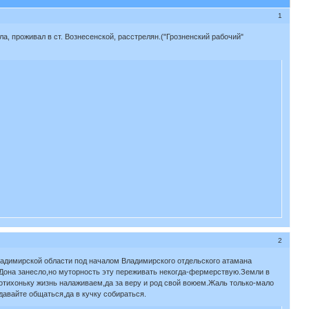
1
ла, проживал в ст. Вознесенской, расстрелян.("Грозненский рабочий"
2
Владимирской области под началом Владимирского отдельского атамана
т Дона занесло,но муторность эту переживать некогда-фермерствую.Земли в
потихоньку жизнь налаживаем,да за веру и род свой воюем.Жаль только-мало
давайте общаться,да в кучку собираться.