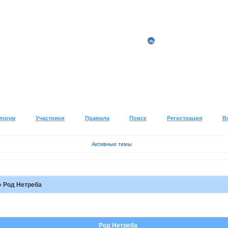
Форум
Участники
Правила
Поиск
Регистрация
В
Активные темы
»
Род Нетреба
Род Нетреба