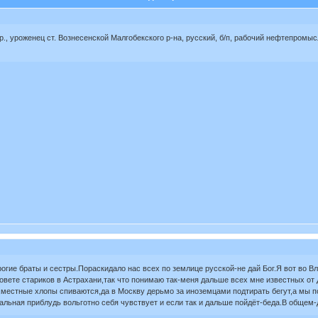
р., уроженец ст. Вознесенской Малгобекского р-на, русский, б/п, рабочий нефтепромыс
огие браты и сестры.Пораскидало нас всех по землице русской-не дай Бог.Я вот во 
Совете стариков в Астрахани,так что понимаю так-меня дальше всех мне известных о
т,местные хлопы спиваются,да в Москву дерьмо за иноземцами подтирать бегут,а мы 
стальная приблудь вольготно себя чувствует и если так и дальше пойдёт-беда.В общем-