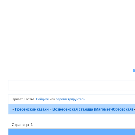
Привет, Гость!
Войдите
или
зарегистрируйтесь
.
»
Гребенские казаки
»
Вознесенская станица (Магомет-Юртовская)
Страница:
1