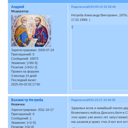
Андрей
Поделиться
2010-05-15 02:28:46
Модератор
Нетреба Александр Викторович, 1875г.
17.02.1990г. )
0
Зарегистрирован
: 2009-07-24
Приглашений:
0
Сообщений:
16973
Уважение:
[+90/-0]
Позитив:
[+541/-2]
Провел на форуме:
3 месяца 14 дней
Последний визит:
2025-04-03 02:17:50
Вахмистр Нетреба
Поделиться
2011-10-17 22:40:35
Новичок
Здоровья всем и нижайший поклон дор
Зарегистрирован
: 2011-10-17
Всевеликого войска Донского,батя-в 
Приглашений:
0
этих краях уже много лет запустеваю
Сообщений:
1
нас,казаков,в краях этих.А вот вся о
Уважение:
[+1/-0]
Позитив:
[+0/-0]