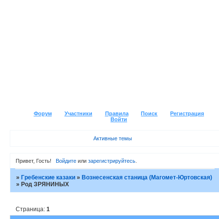
Форум
Участники
Правила
Поиск
Регистрация
Войти
Активные темы
Привет, Гость!
Войдите
или
зарегистрируйтесь
.
»
Гребенские казаки
»
Вознесенская станица (Магомет-Юртовская)
»
Род ЗРЯНИНЫХ
Страница:
1