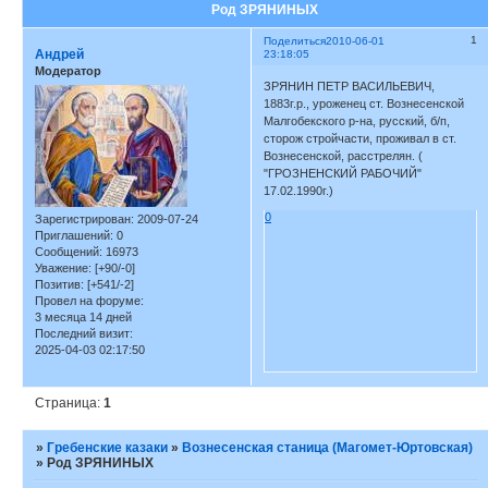
Род ЗРЯНИНЫХ
1
Поделиться
2010-06-01
Андрей
23:18:05
Модератор
ЗРЯНИН ПЕТР ВАСИЛЬЕВИЧ,
1883г.р., уроженец ст. Вознесенской
Малгобекского р-на, русский, б/п,
сторож стройчасти, проживал в ст.
Вознесенской, расстрелян. (
"ГРОЗНЕНСКИЙ РАБОЧИЙ"
17.02.1990г.)
0
Зарегистрирован
: 2009-07-24
Приглашений:
0
Сообщений:
16973
Уважение:
[+90/-0]
Позитив:
[+541/-2]
Провел на форуме:
3 месяца 14 дней
Последний визит:
2025-04-03 02:17:50
Страница:
1
»
Гребенские казаки
»
Вознесенская станица (Магомет-Юртовская)
»
Род ЗРЯНИНЫХ