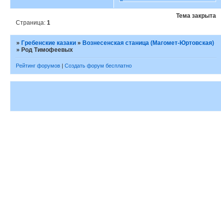
Тема закрыта
Страница:
1
»
Гребенские казаки
»
Вознесенская станица (Магомет-Юртовская)
»
Род Тимофеевых
Рейтинг форумов
|
Создать форум бесплатно