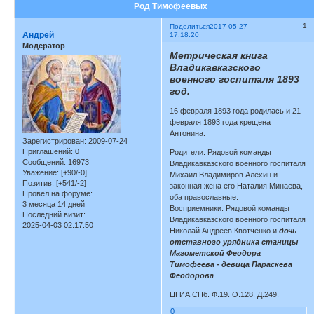
Род Тимофеевых
1
Поделиться
2017-05-27
Андрей
17:18:20
Модератор
Метрическая книга
Владикавказского
военного госпиталя 1893
год.
16 февраля 1893 года родилась и 21
февраля 1893 года крещена
Антонина.
Зарегистрирован
: 2009-07-24
Приглашений:
0
Родители: Рядовой команды
Сообщений:
16973
Владикавказского военного госпиталя
Уважение:
[+90/-0]
Михаил Владимиров Алехин и
Позитив:
[+541/-2]
законная жена его Наталия Минаева,
Провел на форуме:
оба православные.
3 месяца 14 дней
Восприемники: Рядовой команды
Последний визит:
Владикавказского военного госпиталя
2025-04-03 02:17:50
Николай Андреев Квотченко и
дочь
отставного урядника станицы
Магометской Феодора
Тимофеева - девица Параскева
Феодорова
.
ЦГИА СПб. Ф.19. О.128. Д.249.
0