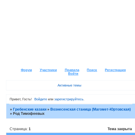
Форум
Участники
Правила
Поиск
Регистрация
Войти
Активные темы
Привет, Гость!
Войдите
или
зарегистрируйтесь
.
»
Гребенские казаки
»
Вознесенская станица (Магомет-Юртовская)
»
Род Тимофеевых
Страница:
1
Тема закрыта