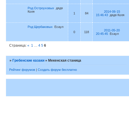
Род Остроуховых
дядя
Коля
2014-06-15
1
84
15:46:43
дядя Коля
Род Щербаковых
Есаул
2011-05-20
0
118
20:45:45
Есаул
Страница:
«
1
…
4
5
6
»
Гребенские казаки
»
Мекенская станица
Рейтинг форумов
|
Создать форум бесплатно