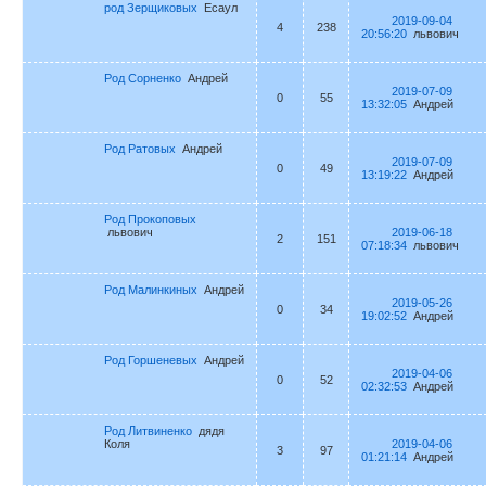
род Зерщиковых
Есаул
2019-09-04
4
238
20:56:20
львович
Род Сорненко
Андрей
2019-07-09
0
55
13:32:05
Андрей
Род Ратовых
Андрей
2019-07-09
0
49
13:19:22
Андрей
Род Прокоповых
львович
2019-06-18
2
151
07:18:34
львович
Род Малинкиных
Андрей
2019-05-26
0
34
19:02:52
Андрей
Род Горшеневых
Андрей
2019-04-06
0
52
02:32:53
Андрей
Род Литвиненко
дядя
Коля
2019-04-06
3
97
01:21:14
Андрей