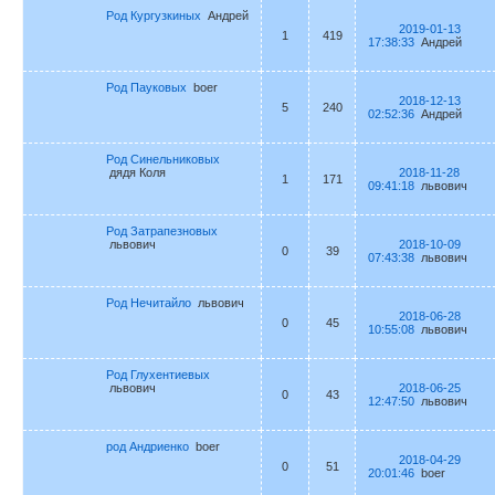
Род Кургузкиных
Андрей
2019-01-13
1
419
17:38:33
Андрей
Род Пауковых
boer
2018-12-13
5
240
02:52:36
Андрей
Род Синельниковых
дядя Коля
2018-11-28
1
171
09:41:18
львович
Род Затрапезновых
львович
2018-10-09
0
39
07:43:38
львович
Род Нечитайло
львович
2018-06-28
0
45
10:55:08
львович
Род Глухентиевых
львович
2018-06-25
0
43
12:47:50
львович
род Андриенко
boer
2018-04-29
0
51
20:01:46
boer