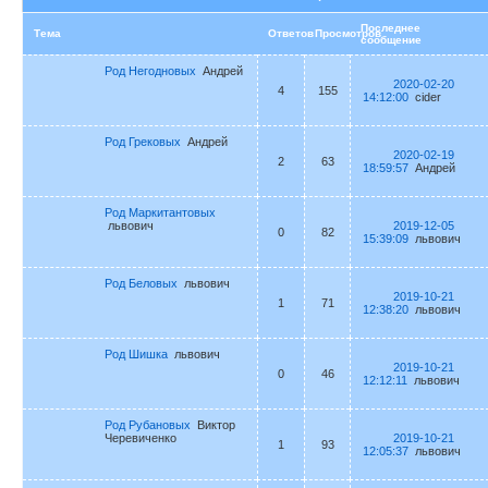
Последнее
Тема
Ответов
Просмотров
сообщение
Род Негодновых
Андрей
2020-02-20
4
155
14:12:00
cider
Род Грековых
Андрей
2020-02-19
2
63
18:59:57
Андрей
Род Маркитантовых
львович
2019-12-05
0
82
15:39:09
львович
Род Беловых
львович
2019-10-21
1
71
12:38:20
львович
Род Шишка
львович
2019-10-21
0
46
12:12:11
львович
Род Рубановых
Виктор
Черевиченко
2019-10-21
1
93
12:05:37
львович