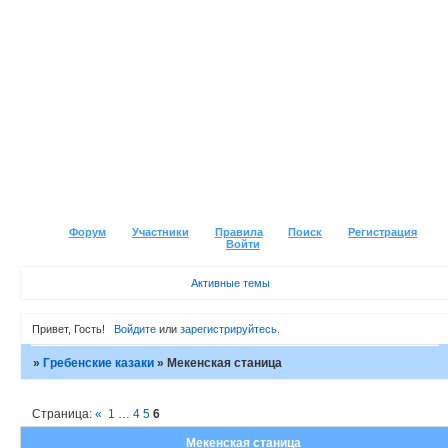
Форум
Участники
Правила
Поиск
Регистрация
Войти
Активные темы
Привет, Гость!
Войдите
или
зарегистрируйтесь
.
»
Гребенские казаки
»
Мекенская станица
Страница:
«
1
…
4
5
6
Мекенская станица