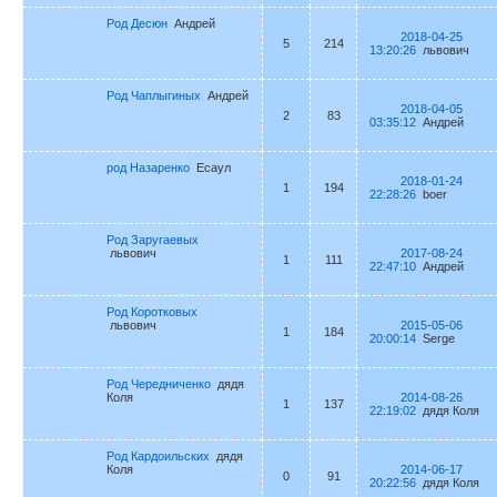
Род Десюн
Андрей
2018-04-25
5
214
13:20:26
львович
Род Чаплыгиных
Андрей
2018-04-05
2
83
03:35:12
Андрей
род Назаренко
Есаул
2018-01-24
1
194
22:28:26
boer
Род Заругаевых
львович
2017-08-24
1
111
22:47:10
Андрей
Род Коротковых
львович
2015-05-06
1
184
20:00:14
Serge
Род Чередниченко
дядя
Коля
2014-08-26
1
137
22:19:02
дядя Коля
Род Кардоильских
дядя
Коля
2014-06-17
0
91
20:22:56
дядя Коля