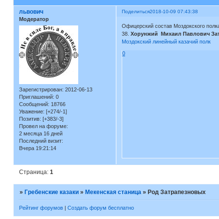
львович
Поделиться
2018-10-09 07:43:38
Модератор
Офицерский состав Моздокского полка
38.
Хорунжий Михаил Павлович За
Моздокский линейный казачий полк
0
Зарегистрирован
: 2012-06-13
Приглашений:
0
Сообщений:
18766
Уважение:
[+274/-1]
Позитив:
[+383/-3]
Провел на форуме:
2 месяца 16 дней
Последний визит:
Вчера 19:21:14
Страница:
1
»
Гребенские казаки
»
Мекенская станица
»
Род Затрапезновых
Рейтинг форумов
|
Создать форум бесплатно