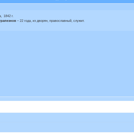
, 1842 г.
трапезнов
– 22 года, из дворян, православный, служит.