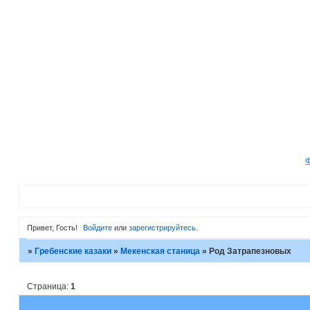
Привет, Гость!
Войдите
или
зарегистрируйтесь
.
»
Гребенские казаки
»
Мекенская станица
»
Род Затрапезновых
Страница:
1