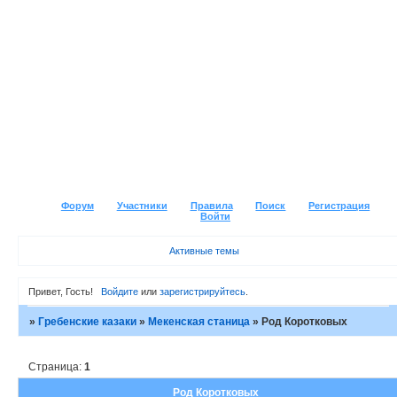
Форум
Участники
Правила
Поиск
Регистрация
Войти
Активные темы
Привет, Гость!
Войдите
или
зарегистрируйтесь
.
»
Гребенские казаки
»
Мекенская станица
»
Род Коротковых
Страница:
1
Род Коротковых