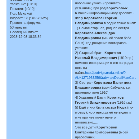
побольше узнать (прочитать,
Уважение:
[+0/-0]
услышать) про род
Коротковых
.
Позитив:
[+0/-0]
К Вашей информации могу добавить,
Пол:
Мужской
Возраст:
58
что у
Короткова Георгия
[1968-01-25]
Провел на форуме:
Владимировича
в родне также были:
53 минуты
1) Самая старшая, родная сестра -
Последний визит:
Короткова Александра
2023-12-03 18:33:34
Владимировна
(мы её звали баба
Саня), год рождения постараюсь
уточнить....
2) Старший брат -
Коротков
Николай Владимирович
(1910 г.р.)
немного информации о его наградах
есть на
сайте:
http://podvignaroda.mil.ru/?
#id=1271963256&tab=navDetailManCard
3) Сестра -
Короткова Валентина
Владимировна
(моя бабушка, г.р.
примерно тоже 1910)
4) Указанный Вами,
Коротков
Георгий Владимирович
(1916 г.р.)
5) Ещё у них была сестра
Нюра
(по-
моему), но я никогда её не видел и
мне про неё почти ничего
неизвестно.....
Это все дети
Коротковой
Екатерины Григорьевны
(моей
прабабушки)