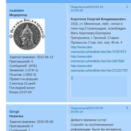
1
Поделиться
2015-03-23
львович
10:06:06
Модератор
Коротков Георгий Владимирович
,
1916, ст. Мекенская, лейт., попал в
плен под Сталинградом, освобожден.
Мать Короткова Екатерина
Григорьевна, г. Грозный, Старые
Промысла, Стар. пос. кор. 46 кв. 4
http://www.obd-
memorial.ru/html/info.htm?id=74787973
http://www.obd-
Зарегистрирован
: 2012-06-13
memorial.ru/html/info.htm?id=1857599
Приглашений:
0
Сообщений:
18761
http://www.obd-
Уважение:
[+274/-1]
memorial.ru/html/info.htm?id=272157797
Позитив:
[+383/-3]
0
Провел на форуме:
2 месяца 16 дней
Последний визит:
Вчера 23:07:04
2
Поделиться
2015-05-06
Serge
20:00:14
Новичок
Доброго времени суток!
Зарегистрирован
: 2015-05-06
Спасибо за опубликованную
Приглашений:
0
информацию. Было бы интересно
Сообщений:
1