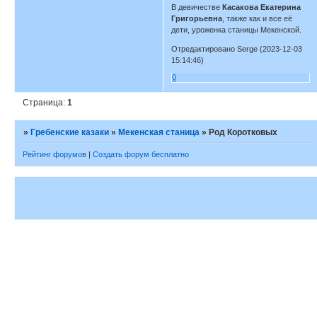
В девичестве
Касакова Екатерина
Григорьевна
, также как и все её
дети, уроженка станицы Мекенской.
Отредактировано Serge (2023-12-03
15:14:46)
0
Страница:
1
»
Гребенские казаки
»
Мекенская станица
»
Род Коротковых
Рейтинг форумов
|
Создать форум бесплатно