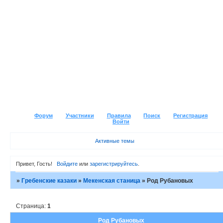
Форум
Участники
Правила
Поиск
Регистрация
Войти
Активные темы
Привет, Гость!
Войдите
или
зарегистрируйтесь
.
»
Гребенские казаки
»
Мекенская станица
»
Род Рубановых
Страница:
1
Род Рубановых