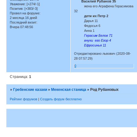
Василий Рубанов 35
Уважение:
[+274/-1]
жена его Аграфена Герасимова
Позитив:
[+383/-3]
32
Провел на форуме:
дети их Петр 2
2 месяца 16 дней
Дарья 11
Последний визит:
Федосья 6
Вчера 07:48:56
Анна 1
Герасим Белов 71
внуки его Егор 4
Ефросинья 11
Отредактировано львович (2020-08-
28 07:57:29)
0
Страница:
1
»
Гребенские казаки
»
Мекенская станица
»
Род Рубановых
Рейтинг форумов
|
Создать форум бесплатно