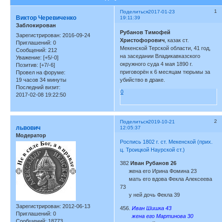
1
Поделиться
2017-01-23
Виктор Черевиченко
19:11:39
Заблокирован
Рубанов Тимофей
Зарегистрирован
: 2016-09-24
Христофорович
, казак ст.
Приглашений:
0
Мекенской Терской области, 41 год,
Сообщений:
212
на заседании Владикавказского
Уважение:
[+5/-0]
окружного суда 4 мая 1890 г.
Позитив:
[+7/-6]
приговорён к 6 месяцам тюрьмы за
Провел на форуме:
19 часов 34 минуты
убийство в драке.
Последний визит:
0
2017-02-08 19:22:50
2
Поделиться
2019-10-21
львович
12:05:37
Модератор
Роспись 1802 г. ст. Мекенской (прих.
ц. Троицкой Наурской ст.)
382
Иван Рубанов 26
жена его Ирина Фомина 23
мать его вдова Фекла Алексеева
73
у ней дочь Фекла 39
Зарегистрирован
: 2012-06-13
456.
Иван Шишка 43
Приглашений:
0
жена его Мартинова 30
Сообщений:
18773