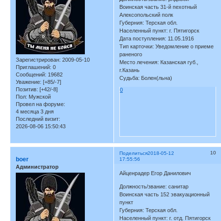
Воинская часть 31-й пехотный
Алексопольский полк
Губерния: Терская обл.
Населенный пункт: г. Пятигорск
Дата поступления: 11.05.1916
Тип карточки: Уведомление о приеме
раненого
Зарегистрирован
: 2009-05-10
Место лечения: Казанская губ.,
Приглашений:
0
г.Казань
Сообщений:
19682
Судьба: Болен(льна)
Уважение:
[+85/-7]
Позитив:
[+42/-8]
0
Пол:
Мужской
Провел на форуме:
4 месяца 3 дня
Последний визит:
2026-08-06 15:50:43
10
Поделиться
2018-05-12
boer
17:55:56
Администратор
Айценрадер Егор Данилович
Должность/звание: санитар
Воинская часть 152 эвакуационный
пункт
Губерния: Терская обл.
Населенный пункт: г. отд. Пятигорск