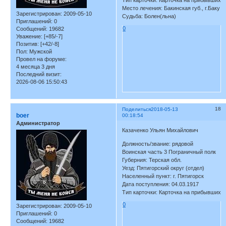
Тип карточки: Карточка на прибывших
Место лечения: Бакинская губ., г.Баку
Зарегистрирован
: 2009-05-10
Судьба: Болен(льна)
Приглашений:
0
0
Сообщений:
19682
Уважение:
[+85/-7]
Позитив:
[+42/-8]
Пол:
Мужской
Провел на форуме:
4 месяца 3 дня
Последний визит:
2026-08-06 15:50:43
18
Поделиться
2018-05-13
boer
00:18:54
Администратор
Казаченко Ульян Михайлович
Должность/звание: рядовой
Воинская часть 3 Пограничный полк
Губерния: Терская обл.
Уезд: Пятигорский округ (отдел)
Населенный пункт: г. Пятигорск
Дата поступления: 04.03.1917
Тип карточки: Карточка на прибывших
0
Зарегистрирован
: 2009-05-10
Приглашений:
0
Сообщений:
19682