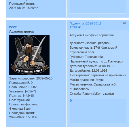
Последний визит:
2026-08-06 15:50:43
20
Поделиться
2018-05-13
boer
12:01:41
Администратор
Алтухов Тимофей Георгиевич
Должность/звание: рядовой
Воинская часть 17-й Кавказский
стрелковый полк
Губерния: Терская обл.
Населенный пункт: г. отд. Пятигорск
Дата поступления: 31.08.1916
Дата события: 12.08.1916
Тип карточки: Карточка на прибывших
Зарегистрирован
: 2009-05-10
Место сражения: Леуш
Приглашений:
0
Место лечения: Самарская губ.,
Сообщений:
19682
г.Ставрополь
Уважение:
[+85/-7]
Судьба: Ранен(а)/Контужен(а)
Позитив:
[+42/-8]
Пол:
Мужской
0
Провел на форуме:
4 месяца 3 дня
Последний визит:
2026-08-06 15:50:43