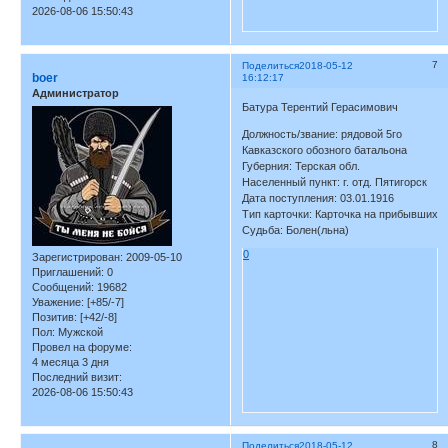
2026-08-06 15:50:43
7
Поделиться
2018-05-12
boer
16:12:17
Администратор
Батура Терентий Герасимович
Должность/звание: рядовой 5го
Кавказского обозного батальона
Губерния: Терская обл.
Населенный пункт: г. отд. Пятигорск
Дата поступления: 03.01.1916
Тип карточки: Карточка на прибывших
Судьба: Болен(льна)
0
Зарегистрирован
: 2009-05-10
Приглашений:
0
Сообщений:
19682
Уважение:
[+85/-7]
Позитив:
[+42/-8]
Пол:
Мужской
Провел на форуме:
4 месяца 3 дня
Последний визит:
2026-08-06 15:50:43
8
Поделиться
2018-05-12