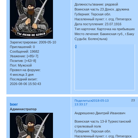
Должность/звание: рядовой
Воинская часть 23 Донск. дружина
Губерния: Терская обл.
Населенный пункт: г. отд. Пятигорск
Дата поступления: 23.07.1916
Тип карточки: Карточка на прибывших
Место лечения: Бакинская губ., г.Баку
Судьба: Болен(льна)
Зарегистрирован
: 2009-05-10
0
Приглашений:
0
Сообщений:
19682
Уважение:
[+85/-7]
Позитив:
[+42/-8]
Пол:
Мужской
Провел на форуме:
4 месяца 3 дня
Последний визит:
2026-08-06 15:50:43
23
Поделиться
2018-05-13
boer
13:33:17
Администратор
Андрюшенко Дмитрий Иванович
Воинская часть 13-й Туркестанский
стрелковый полк
Губерния: Терская обл.
Населенный пункт: г. отд. Пятигорск