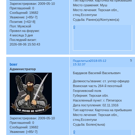
Тип карточки: Карточка на прибывших
Зарегистрирован
: 2009-05-10
Место сражения: Муш
Приглашений:
0
Место лечения: Терская обл.,
Сообщений:
19682
стнц.Ессентуки
Уважение:
[+85/-7]
Судьба: Ранен(а)/Контужен(а)
Позитив:
[+42/-8]
Пол:
Мужской
0
Провел на форуме:
4 месяца 3 дня
Последний визит:
2026-08-06 15:50:43
5
Поделиться
2018-05-12
boer
15:32:37
Администратор
Бардаков Василий Васильевич
Должность/звание: ст. унтер-офицер
Воинская часть 264-й пехотный
Георгиевский полк
Губерния: Терская обл.
Населенный пункт: г. Пятигорск
Дата поступления: 02.11.1916
Тип карточки: Карточка на прибывших
Место лечения: Терская обл.,
Зарегистрирован
: 2009-05-10
стнц.Ессентуки
Приглашений:
0
Судьба: Болен(льна)
Сообщений:
19682
Уважение:
[+85/-7]
0