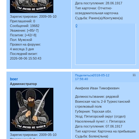
Дата поступления: 28.06.1917
Тип карточки: Отчетно-
осведомительная карточка
Зарегистрирован
: 2009-05-10
Судьба: Ранен(а)/Контужен(а)
Приглашений:
0
0
Сообщений:
19682
Уважение:
[+85/-7]
Позитив:
[+42/-8]
Пол:
Мужской
Провел на форуме:
4 месяца 3 дня
Последний визит:
2026-08-06 15:50:43
11
Поделиться
2018-05-12
boer
17:56:40
Администратор
Акифеев Иван Тимофеевич
Должность/звание: рядовой
Воинская часть 2-й Туркестанский
стрелковый полк
Губерния: Терская обл.
Уезд: Пятигорский округ (отдел)
Населенный пункт: г. Пятигорск
Дата поступления: 07.06.1917
Тип карточки: Карточка на прибывших
Зарегистрирован
: 2009-05-10
Судьба: Болен(льна)