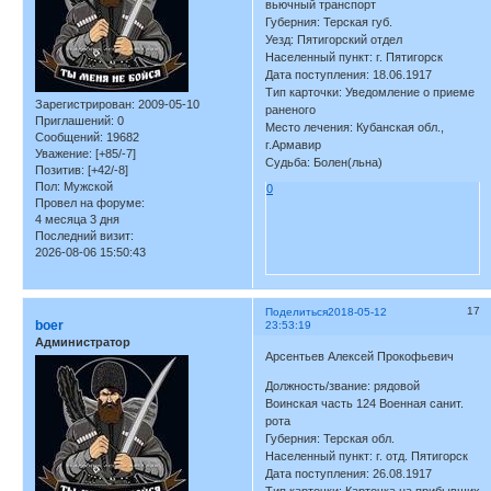
вьючный транспорт
Губерния: Терская губ.
Уезд: Пятигорский отдел
Населенный пункт: г. Пятигорск
Дата поступления: 18.06.1917
Тип карточки: Уведомление о приеме
Зарегистрирован
: 2009-05-10
раненого
Приглашений:
0
Место лечения: Кубанская обл.,
Сообщений:
19682
г.Армавир
Уважение:
[+85/-7]
Судьба: Болен(льна)
Позитив:
[+42/-8]
Пол:
Мужской
0
Провел на форуме:
4 месяца 3 дня
Последний визит:
2026-08-06 15:50:43
17
Поделиться
2018-05-12
boer
23:53:19
Администратор
Арсентьев Алексей Прокофьевич
Должность/звание: рядовой
Воинская часть 124 Военная санит.
рота
Губерния: Терская обл.
Населенный пункт: г. отд. Пятигорск
Дата поступления: 26.08.1917