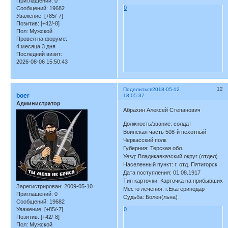
Приглашений:
0
0
Сообщений:
19682
Уважение:
[+85/-7]
Позитив:
[+42/-8]
Пол:
Мужской
Провел на форуме:
4 месяца 3 дня
Последний визит:
2026-08-06 15:50:43
12
Поделиться
2018-05-12
boer
18:05:37
Администратор
Абрахин Алексей Степанович
Должность/звание: солдат
Воинская часть 508-й пехотный
Черкасский полк
Губерния: Терская обл.
Уезд: Владикавказский округ (отдел)
Населенный пункт: г. отд. Пятигорск
Дата поступления: 01.08.1917
Тип карточки: Карточка на прибывших
Зарегистрирован
: 2009-05-10
Место лечения: г.Екатеринодар
Приглашений:
0
Судьба: Болен(льна)
Сообщений:
19682
Уважение:
[+85/-7]
0
Позитив:
[+42/-8]
Пол:
Мужской