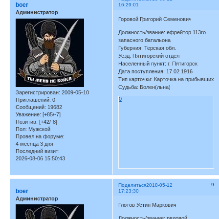
boer
16:29:01
Администратор
Горовой Григорий Семенович
Должность/звание: ефрейтор 113го
запасного батальона
Губерния: Терская обл.
Уезд: Пятигорский отдел
Населенный пункт: г. Пятигорск
Дата поступления: 17.02.1916
Тип карточки: Карточка на прибывших
Судьба: Болен(льна)
Зарегистрирован
: 2009-05-10
0
Приглашений:
0
Сообщений:
19682
Уважение:
[+85/-7]
Позитив:
[+42/-8]
Пол:
Мужской
Провел на форуме:
4 месяца 3 дня
Последний визит:
2026-08-06 15:50:43
9
Поделиться
2018-05-12
boer
17:23:30
Администратор
Глотов Устин Маркович
Должность/звание: рядовой