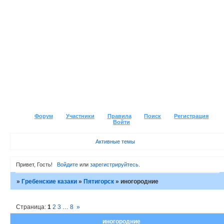
Форум
Участники
Правила
Поиск
Регистрация
Войти
Активные темы
Привет, Гость!
Войдите
или
зарегистрируйтесь
.
»
Гребенские казаки
»
Пятигорск
»
иногородние
Страница:
1
2
3
…
8
»
иногородние