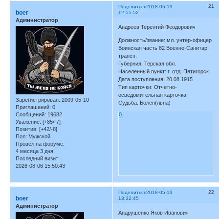
21
Поделиться
2018-05-13
boer
12:55:52
Администратор
Андреев Терентий Феодорович
Должность/звание: мл. унтер-офицер
Воинская часть 82 Военно-Санитар.
трансп.
Губерния: Терская обл.
Населенный пункт: г. отд. Пятигорск
Дата поступления: 20.08.1915
Тип карточки: Отчетно-
осведомительная карточка
Зарегистрирован
: 2009-05-10
Судьба: Болен(льна)
Приглашений:
0
0
Сообщений:
19682
Уважение:
[+85/-7]
Позитив:
[+42/-8]
Пол:
Мужской
Провел на форуме:
4 месяца 3 дня
Последний визит:
2026-08-06 15:50:43
22
Поделиться
2018-05-13
boer
13:32:45
Администратор
Андрушенко Яков Иванович