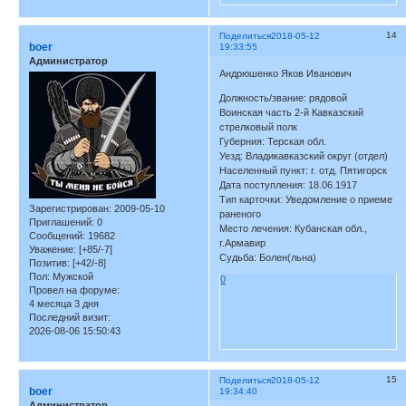
14
Поделиться
2018-05-12
boer
19:33:55
Администратор
Андрюшенко Яков Иванович
Должность/звание: рядовой
Воинская часть 2-й Кавказский
стрелковый полк
Губерния: Терская обл.
Уезд: Владикавказский округ (отдел)
Населенный пункт: г. отд. Пятигорск
Дата поступления: 18.06.1917
Тип карточки: Уведомление о приеме
Зарегистрирован
: 2009-05-10
раненого
Приглашений:
0
Место лечения: Кубанская обл.,
Сообщений:
19682
г.Армавир
Уважение:
[+85/-7]
Судьба: Болен(льна)
Позитив:
[+42/-8]
Пол:
Мужской
0
Провел на форуме:
4 месяца 3 дня
Последний визит:
2026-08-06 15:50:43
15
Поделиться
2018-05-12
boer
19:34:40
Администратор