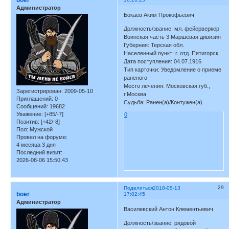
boer
Администратор
Бокаев Аким Прокофьевич
Должность/звание: мл. фейерверкер
Воинская часть 3 Маршевая дивизия
Губерния: Терская обл.
Населенный пункт: г. отд. Пятигорск
Дата поступления: 04.07.1916
Тип карточки: Уведомление о приеме
раненого
Место лечения: Московская губ.,
Зарегистрирован
: 2009-05-10
г.Москва
Приглашений:
0
Судьба: Ранен(а)/Контужен(а)
Сообщений:
19682
Уважение:
[+85/-7]
0
Позитив:
[+42/-8]
Пол:
Мужской
Провел на форуме:
4 месяца 3 дня
Последний визит:
2026-08-06 15:50:43
29
Поделиться
2018-05-13
boer
17:02:45
Администратор
Василевский Антон Клементьевич
Должность/звание: рядовой