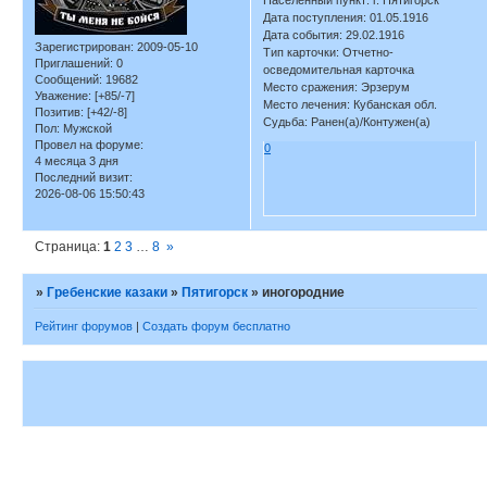
Населенный пункт: г. Пятигорск
Дата поступления: 01.05.1916
Дата события: 29.02.1916
Зарегистрирован
: 2009-05-10
Тип карточки: Отчетно-
Приглашений:
0
осведомительная карточка
Сообщений:
19682
Место сражения: Эрзерум
Уважение:
[+85/-7]
Место лечения: Кубанская обл.
Позитив:
[+42/-8]
Судьба: Ранен(а)/Контужен(а)
Пол:
Мужской
Провел на форуме:
0
4 месяца 3 дня
Последний визит:
2026-08-06 15:50:43
Страница:
1
2
3
…
8
»
»
Гребенские казаки
»
Пятигорск
»
иногородние
Рейтинг форумов
|
Создать форум бесплатно