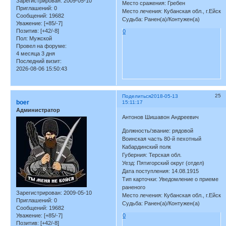
Зарегистрирован
: 2009-05-10
Место сражения: Гребен
Приглашений:
0
Место лечения: Кубанская обл., г.Ейск
Сообщений:
19682
Судьба: Ранен(а)/Контужен(а)
Уважение:
[+85/-7]
Позитив:
[+42/-8]
0
Пол:
Мужской
Провел на форуме:
4 месяца 3 дня
Последний визит:
2026-08-06 15:50:43
25
Поделиться
2018-05-13
boer
15:11:17
Администратор
Антонов Шишавон Андреевич
Должность/звание: рядовой
Воинская часть 80-й пехотный
Кабардинский полк
Губерния: Терская обл.
Уезд: Пятигорский округ (отдел)
Дата поступления: 14.08.1915
Тип карточки: Уведомление о приеме
раненого
Зарегистрирован
: 2009-05-10
Место лечения: Кубанская обл., г.Ейск
Приглашений:
0
Судьба: Ранен(а)/Контужен(а)
Сообщений:
19682
Уважение:
[+85/-7]
0
Позитив:
[+42/-8]