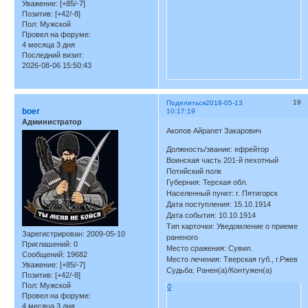
Уважение:
[+85/-7]
Позитив:
[+42/-8]
Пол:
Мужской
Провел на форуме:
4 месяца 3 дня
Последний визит:
2026-08-06 15:50:43
19
Поделиться
2018-05-13
boer
10:17:19
Администратор
Акопов Айрапет Закарович
Должность/звание: ефрейтор
Воинская часть 201-й пехотный
Потийский полк
Губерния: Терская обл.
Населенный пункт: г. Пятигорск
Дата поступления: 15.10.1914
Дата события: 10.10.1914
Тип карточки: Уведомление о приеме
Зарегистрирован
: 2009-05-10
раненого
Приглашений:
0
Место сражения: Сувил.
Сообщений:
19682
Место лечения: Тверская губ., г.Ржев
Уважение:
[+85/-7]
Судьба: Ранен(а)/Контужен(а)
Позитив:
[+42/-8]
Пол:
Мужской
0
Провел на форуме:
4 месяца 3 дня