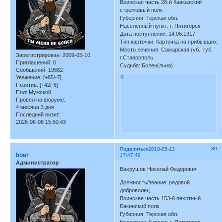
Воинская часть 28-й Кавказский
стрелковый полк
Губерния: Терская обл.
Населенный пункт: г. Пятигорск
Дата поступления: 14.06.1917
Тип карточки: Карточка на прибывших
Место лечения: Самарская губ., губ.
Зарегистрирован
: 2009-05-10
г.Ставрополь
Приглашений:
0
Судьба: Болен(льна)
Сообщений:
19682
Уважение:
[+85/-7]
0
Позитив:
[+42/-8]
Пол:
Мужской
Провел на форуме:
4 месяца 3 дня
Последний визит:
2026-08-06 15:50:43
30
Поделиться
2018-05-13
boer
17:47:49
Администратор
Вахрушов Николай Федорович
Должность/звание: рядовой
доброволец
Воинская часть 153-й пехотный
Бакинский полк
Губерния: Терская обл.