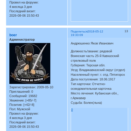
Провел на форуме:
4 месяца 3 дня
Последний визит:
2026-08-06 15:50:43
13
Поделиться
2018-05-12
boer
19:33:09
Администратор
Андрюшенко Яков Иванович
Должность/звание: рядовой
Воинская часть 25-й Кавказский
стрелковый полк
Губерния: Терская обл.
Уезд: Владикавказский округ (отдел)
Населенный пункт: г. отд. Пятигорск
Дата поступления: 18.06.1917
Тип карточки: Отчетно-
Зарегистрирован
: 2009-05-10
осведомительная карточка
Приглашений:
0
Место лечения: Кубанская обл.,
Сообщений:
19682
г.Армавир
Уважение:
[+85/-7]
Судьба: Болен(льна)
Позитив:
[+42/-8]
Пол:
Мужской
0
Провел на форуме:
4 месяца 3 дня
Последний визит:
2026-08-06 15:50:43