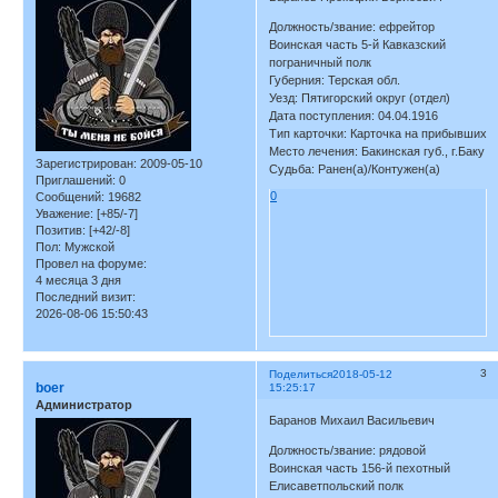
Должность/звание: ефрейтор
Воинская часть 5-й Кавказский
пограничный полк
Губерния: Терская обл.
Уезд: Пятигорский округ (отдел)
Дата поступления: 04.04.1916
Тип карточки: Карточка на прибывших
Место лечения: Бакинская губ., г.Баку
Зарегистрирован
: 2009-05-10
Судьба: Ранен(а)/Контужен(а)
Приглашений:
0
0
Сообщений:
19682
Уважение:
[+85/-7]
Позитив:
[+42/-8]
Пол:
Мужской
Провел на форуме:
4 месяца 3 дня
Последний визит:
2026-08-06 15:50:43
3
Поделиться
2018-05-12
boer
15:25:17
Администратор
Баранов Михаил Васильевич
Должность/звание: рядовой
Воинская часть 156-й пехотный
Елисаветпольский полк