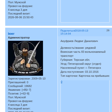
Пол:
Мужской
Провел на форуме:
4 месяца 3 дня
Последний визит:
2026-08-06 15:50:43
26
Поделиться
2018-05-13
boer
15:14:04
Администратор
Ануфриев Людвиг Данилович
Должность/звание: рядовой
Воинская часть 83 вольнонаемный
транспорт
Губерния: Терская обл.
Уезд: Пятигорский округ (отдел)
Населенный пункт: г. Пятигорск
Дата поступления: 03.10.1916
Тип карточки: Карточка на прибывших
Зарегистрирован
: 2009-05-10
0
Приглашений:
0
Сообщений:
19682
Уважение:
[+85/-7]
Позитив:
[+42/-8]
Пол:
Мужской
Провел на форуме:
4 месяца 3 дня
Последний визит: