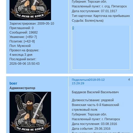
Губерния: Терская обл.
Населенный пункт: г. отд. Пятигорск
Дата поступления: 07.01.1917
Тип карточки: Карточка на прибывших
Судьба: Болен(льна)
Зарегистрирован
: 2009-05-10
0
Приглашений:
0
Сообщений:
19682
Уважение:
[+85/-7]
Позитив:
[+42/-8]
Пол:
Мужской
Провел на форуме:
4 месяца 3 дня
Последний визит:
2026-08-06 15:50:43
4
Поделиться
2018-05-12
boer
15:29:29
Администратор
Бардаков Василий Васильевич
Должность/звание: рядовой
Воинская часть 6-й Кавказский
стрелковый полк
Губерния: Терская обл.
Населенный пункт: г. Пятигорск
Дата поступления: 03.08.1916
Дата события: 29.06.1916