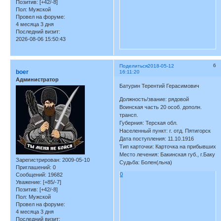
Позитив:
[+42/-8]
Пол:
Мужской
Провел на форуме:
4 месяца 3 дня
Последний визит:
2026-08-06 15:50:43
6
Поделиться
2018-05-12
boer
16:11:20
Администратор
Батурин Терентий Герасимович
Должность/звание: рядовой
Воинская часть 20 особ. дополн.
трансп.
Губерния: Терская обл.
Населенный пункт: г. отд. Пятигорск
Дата поступления: 11.10.1916
Тип карточки: Карточка на прибывших
Место лечения: Бакинская губ., г.Баку
Зарегистрирован
: 2009-05-10
Судьба: Болен(льна)
Приглашений:
0
0
Сообщений:
19682
Уважение:
[+85/-7]
Позитив:
[+42/-8]
Пол:
Мужской
Провел на форуме:
4 месяца 3 дня
Последний визит: