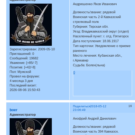
Андрюшенко Яков Иванович
Должность/звание: рядовой
Воинская часть 2-й Кавказский
стрелковый полк
Губерния: Терская обл.
Уезд: Владикавказский округ (отдел)
Населенный пункт: г. отд. Пятигорск
Дата поступления: 18.06.1917
Тип карточки: Уведомление о приеме
Зарегистрирован
: 2009-05-10
раненого
Приглашений:
0
Место лечения: Кубанская обл.,
Сообщений:
19682
г.Армавир
Уважение:
[+85/-7]
Судьба: Болен(льна)
Позитив:
[+42/-8]
Пол:
Мужской
0
Провел на форуме:
4 месяца 3 дня
Последний визит:
2026-08-06 15:50:43
16
Поделиться
2018-05-12
boer
23:06:49
Администратор
Анофрий Андрей Данилович
Должность/звание: рядовой
Воинская часть 394 Кавказск.