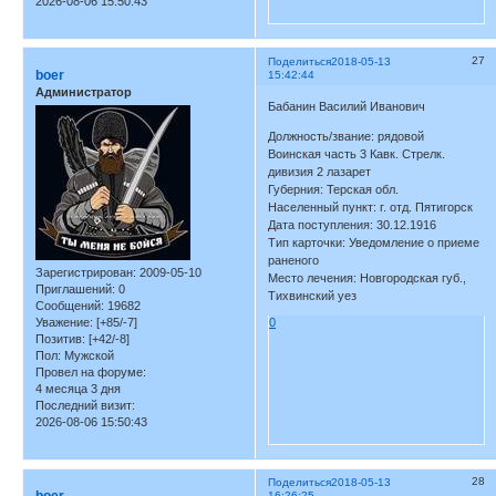
2026-08-06 15:50:43
27
Поделиться
2018-05-13
boer
15:42:44
Администратор
Бабанин Василий Иванович
Должность/звание: рядовой
Воинская часть 3 Кавк. Стрелк.
дивизия 2 лазарет
Губерния: Терская обл.
Населенный пункт: г. отд. Пятигорск
Дата поступления: 30.12.1916
Тип карточки: Уведомление о приеме
раненого
Зарегистрирован
: 2009-05-10
Место лечения: Новгородская губ.,
Приглашений:
0
Тихвинский уез
Сообщений:
19682
Уважение:
[+85/-7]
0
Позитив:
[+42/-8]
Пол:
Мужской
Провел на форуме:
4 месяца 3 дня
Последний визит:
2026-08-06 15:50:43
28
Поделиться
2018-05-13
16:26:25