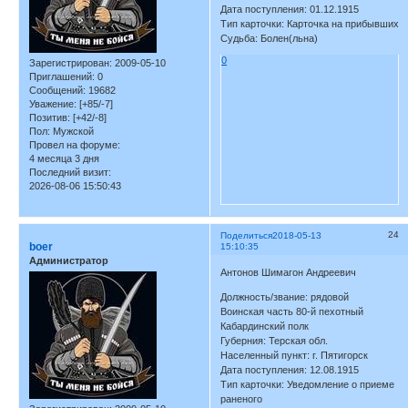
Дата поступления: 01.12.1915
Тип карточки: Карточка на прибывших
Судьба: Болен(льна)
0
Зарегистрирован
: 2009-05-10
Приглашений:
0
Сообщений:
19682
Уважение:
[+85/-7]
Позитив:
[+42/-8]
Пол:
Мужской
Провел на форуме:
4 месяца 3 дня
Последний визит:
2026-08-06 15:50:43
24
Поделиться
2018-05-13
boer
15:10:35
Администратор
Антонов Шимагон Андреевич
Должность/звание: рядовой
Воинская часть 80-й пехотный
Кабардинский полк
Губерния: Терская обл.
Населенный пункт: г. Пятигорск
Дата поступления: 12.08.1915
Тип карточки: Уведомление о приеме
раненого