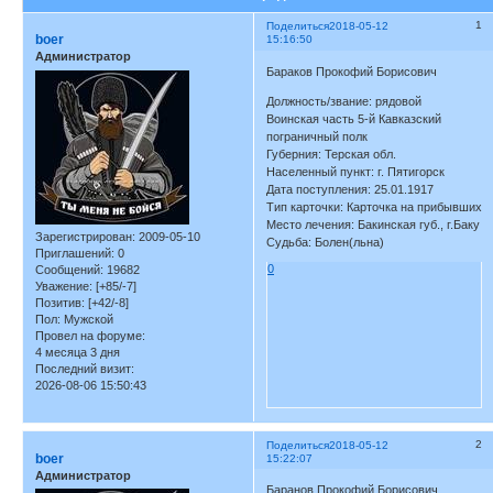
1
Поделиться
2018-05-12
boer
15:16:50
Администратор
Бараков Прокофий Борисович
Должность/звание: рядовой
Воинская часть 5-й Кавказский
пограничный полк
Губерния: Терская обл.
Населенный пункт: г. Пятигорск
Дата поступления: 25.01.1917
Тип карточки: Карточка на прибывших
Место лечения: Бакинская губ., г.Баку
Зарегистрирован
: 2009-05-10
Судьба: Болен(льна)
Приглашений:
0
0
Сообщений:
19682
Уважение:
[+85/-7]
Позитив:
[+42/-8]
Пол:
Мужской
Провел на форуме:
4 месяца 3 дня
Последний визит:
2026-08-06 15:50:43
2
Поделиться
2018-05-12
boer
15:22:07
Администратор
Баранов Прокофий Борисович