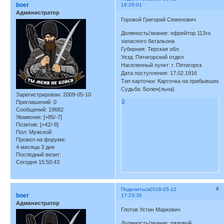
boer
16:29:01
Администратор
Горовой Григорий Семенович
Должность/звание: ефрейтор 113го
запасного батальона
Губерния: Терская обл.
Уезд: Пятигорский отдел
Населенный пункт: г. Пятигорск
Дата поступления: 17.02.1916
Тип карточки: Карточка на прибывших
Судьба: Болен(льна)
Зарегистрирован
: 2009-05-10
0
Приглашений:
0
Сообщений:
19682
Уважение:
[+85/-7]
Позитив:
[+42/-8]
Пол:
Мужской
Провел на форуме:
4 месяца 3 дня
Последний визит:
Сегодня 15:50:43
9
Поделиться
2018-05-12
boer
17:23:30
Администратор
Глотов Устин Маркович
Должность/звание: рядовой