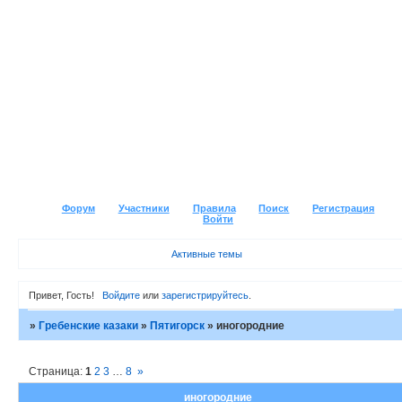
Форум
Участники
Правила
Поиск
Регистрация
Войти
Активные темы
Привет, Гость!
Войдите
или
зарегистрируйтесь
.
»
Гребенские казаки
»
Пятигорск
»
иногородние
Страница:
1
2
3
…
8
»
иногородние