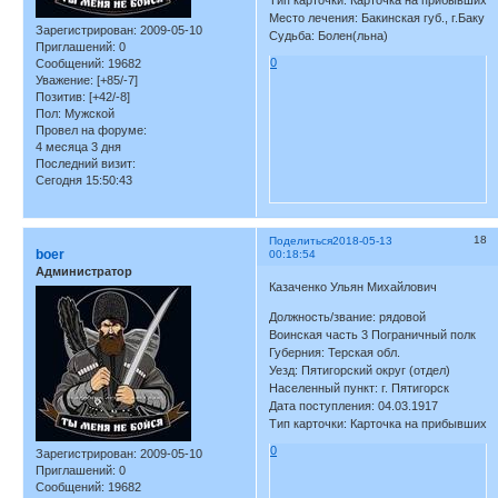
Тип карточки: Карточка на прибывших
Место лечения: Бакинская губ., г.Баку
Зарегистрирован
: 2009-05-10
Судьба: Болен(льна)
Приглашений:
0
0
Сообщений:
19682
Уважение:
[+85/-7]
Позитив:
[+42/-8]
Пол:
Мужской
Провел на форуме:
4 месяца 3 дня
Последний визит:
Сегодня 15:50:43
18
Поделиться
2018-05-13
boer
00:18:54
Администратор
Казаченко Ульян Михайлович
Должность/звание: рядовой
Воинская часть 3 Пограничный полк
Губерния: Терская обл.
Уезд: Пятигорский округ (отдел)
Населенный пункт: г. Пятигорск
Дата поступления: 04.03.1917
Тип карточки: Карточка на прибывших
0
Зарегистрирован
: 2009-05-10
Приглашений:
0
Сообщений:
19682