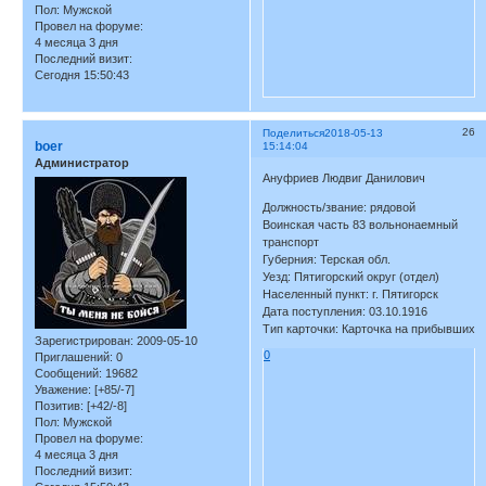
Пол:
Мужской
Провел на форуме:
4 месяца 3 дня
Последний визит:
Сегодня 15:50:43
26
Поделиться
2018-05-13
boer
15:14:04
Администратор
Ануфриев Людвиг Данилович
Должность/звание: рядовой
Воинская часть 83 вольнонаемный
транспорт
Губерния: Терская обл.
Уезд: Пятигорский округ (отдел)
Населенный пункт: г. Пятигорск
Дата поступления: 03.10.1916
Тип карточки: Карточка на прибывших
Зарегистрирован
: 2009-05-10
0
Приглашений:
0
Сообщений:
19682
Уважение:
[+85/-7]
Позитив:
[+42/-8]
Пол:
Мужской
Провел на форуме:
4 месяца 3 дня
Последний визит: