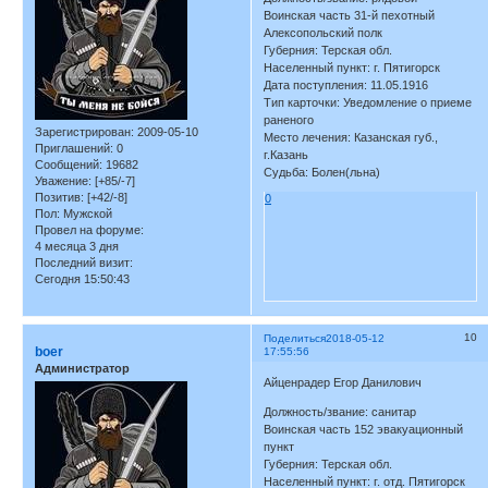
Воинская часть 31-й пехотный
Алексопольский полк
Губерния: Терская обл.
Населенный пункт: г. Пятигорск
Дата поступления: 11.05.1916
Тип карточки: Уведомление о приеме
раненого
Зарегистрирован
: 2009-05-10
Место лечения: Казанская губ.,
Приглашений:
0
г.Казань
Сообщений:
19682
Судьба: Болен(льна)
Уважение:
[+85/-7]
Позитив:
[+42/-8]
0
Пол:
Мужской
Провел на форуме:
4 месяца 3 дня
Последний визит:
Сегодня 15:50:43
10
Поделиться
2018-05-12
boer
17:55:56
Администратор
Айценрадер Егор Данилович
Должность/звание: санитар
Воинская часть 152 эвакуационный
пункт
Губерния: Терская обл.
Населенный пункт: г. отд. Пятигорск