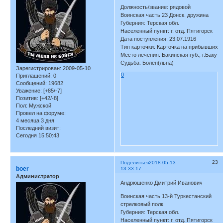
Должность/звание: рядовой
Воинская часть 23 Донск. дружина
Губерния: Терская обл.
Населенный пункт: г. отд. Пятигорск
Дата поступления: 23.07.1916
Тип карточки: Карточка на прибывших
Место лечения: Бакинская губ., г.Баку
Судьба: Болен(льна)
Зарегистрирован
: 2009-05-10
0
Приглашений:
0
Сообщений:
19682
Уважение:
[+85/-7]
Позитив:
[+42/-8]
Пол:
Мужской
Провел на форуме:
4 месяца 3 дня
Последний визит:
Сегодня 15:50:43
23
Поделиться
2018-05-13
boer
13:33:17
Администратор
Андрюшенко Дмитрий Иванович
Воинская часть 13-й Туркестанский
стрелковый полк
Губерния: Терская обл.
Населенный пункт: г. отд. Пятигорск