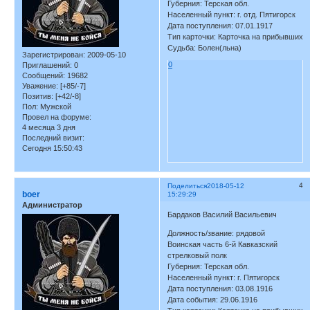
Губерния: Терская обл.
Населенный пункт: г. отд. Пятигорск
Дата поступления: 07.01.1917
Тип карточки: Карточка на прибывших
Судьба: Болен(льна)
Зарегистрирован
: 2009-05-10
0
Приглашений:
0
Сообщений:
19682
Уважение:
[+85/-7]
Позитив:
[+42/-8]
Пол:
Мужской
Провел на форуме:
4 месяца 3 дня
Последний визит:
Сегодня 15:50:43
4
Поделиться
2018-05-12
boer
15:29:29
Администратор
Бардаков Василий Васильевич
Должность/звание: рядовой
Воинская часть 6-й Кавказский
стрелковый полк
Губерния: Терская обл.
Населенный пункт: г. Пятигорск
Дата поступления: 03.08.1916
Дата события: 29.06.1916