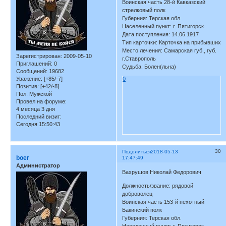
Воинская часть 28-й Кавказский
стрелковый полк
Губерния: Терская обл.
Населенный пункт: г. Пятигорск
Дата поступления: 14.06.1917
Тип карточки: Карточка на прибывших
Место лечения: Самарская губ., губ.
Зарегистрирован
: 2009-05-10
г.Ставрополь
Приглашений:
0
Судьба: Болен(льна)
Сообщений:
19682
Уважение:
[+85/-7]
0
Позитив:
[+42/-8]
Пол:
Мужской
Провел на форуме:
4 месяца 3 дня
Последний визит:
Сегодня 15:50:43
30
Поделиться
2018-05-13
boer
17:47:49
Администратор
Вахрушов Николай Федорович
Должность/звание: рядовой
доброволец
Воинская часть 153-й пехотный
Бакинский полк
Губерния: Терская обл.