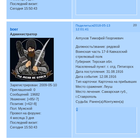
Последний визит:
Сегодня 15:50:43
20
Поделиться
2018-05-13
boer
12:01:41
Администратор
Алтухов Тимофей Георгиевич
Должность/звание: рядовой
Воинская часть 17-й Кавказский
стрелковый полк
Губерния: Терская обл.
Населенный пункт: г. отд. Пятигорск
Дата поступления: 31.08.1916
Дата события: 12.08.1916
Тип карточки: Карточка на прибывших
Зарегистрирован
: 2009-05-10
Место сражения: Леуш
Приглашений:
0
Место лечения: Самарская губ.,
Сообщений:
19682
г.Ставрополь
Уважение:
[+85/-7]
Судьба: Ранен(а)/Контужен(а)
Позитив:
[+42/-8]
Пол:
Мужской
0
Провел на форуме:
4 месяца 3 дня
Последний визит:
Сегодня 15:50:43