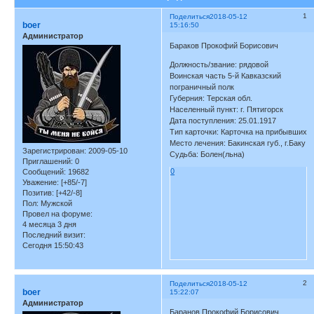
1
Поделиться
2018-05-12
boer
15:16:50
Администратор
Бараков Прокофий Борисович
Должность/звание: рядовой
Воинская часть 5-й Кавказский
пограничный полк
Губерния: Терская обл.
Населенный пункт: г. Пятигорск
Дата поступления: 25.01.1917
Тип карточки: Карточка на прибывших
Место лечения: Бакинская губ., г.Баку
Зарегистрирован
: 2009-05-10
Судьба: Болен(льна)
Приглашений:
0
0
Сообщений:
19682
Уважение:
[+85/-7]
Позитив:
[+42/-8]
Пол:
Мужской
Провел на форуме:
4 месяца 3 дня
Последний визит:
Сегодня 15:50:43
2
Поделиться
2018-05-12
boer
15:22:07
Администратор
Баранов Прокофий Борисович