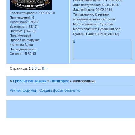
Населенный пункт: г. Пятигорск
Дата поступления: 01.05.1916
Дата события: 29.02.1916
Зарегистрирован
: 2009-05-10
Тип карточки: Отчетно-
Приглашений:
0
осведомительная карточка
Сообщений:
19682
Место сражения: Эрзерум
Уважение:
[+85/-7]
Место лечения: Кубанская обл.
Позитив:
[+42/-8]
Судьба: Ранен(а)/Контужен(а)
Пол:
Мужской
Провел на форуме:
0
4 месяца 3 дня
Последний визит:
Сегодня 15:50:43
Страница:
1
2
3
…
8
»
»
Гребенские казаки
»
Пятигорск
»
иногородние
Рейтинг форумов
|
Создать форум бесплатно