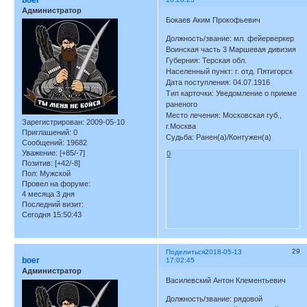
boer
Администратор
Бокаев Аким Прокофьевич
Должность/звание: мл. фейерверкер
Воинская часть 3 Маршевая дивизия
Губерния: Терская обл.
Населенный пункт: г. отд. Пятигорск
Дата поступления: 04.07.1916
Тип карточки: Уведомление о приеме
раненого
Место лечения: Московская губ.,
Зарегистрирован
: 2009-05-10
г.Москва
Приглашений:
0
Судьба: Ранен(а)/Контужен(а)
Сообщений:
19682
Уважение:
[+85/-7]
0
Позитив:
[+42/-8]
Пол:
Мужской
Провел на форуме:
4 месяца 3 дня
Последний визит:
Сегодня 15:50:43
29
Поделиться
2018-05-13
boer
17:02:45
Администратор
Василевский Антон Клементьевич
Должность/звание: рядовой