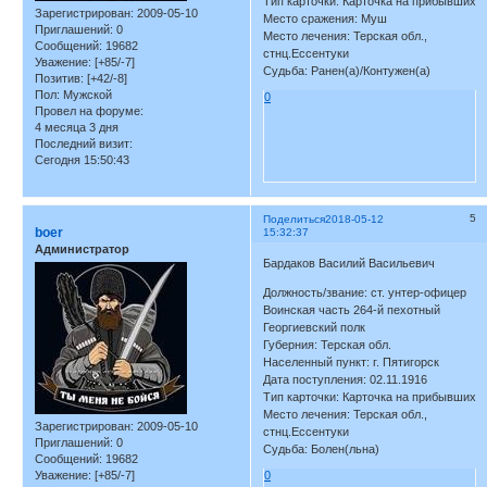
Тип карточки: Карточка на прибывших
Зарегистрирован
: 2009-05-10
Место сражения: Муш
Приглашений:
0
Место лечения: Терская обл.,
Сообщений:
19682
стнц.Ессентуки
Уважение:
[+85/-7]
Судьба: Ранен(а)/Контужен(а)
Позитив:
[+42/-8]
Пол:
Мужской
0
Провел на форуме:
4 месяца 3 дня
Последний визит:
Сегодня 15:50:43
5
Поделиться
2018-05-12
boer
15:32:37
Администратор
Бардаков Василий Васильевич
Должность/звание: ст. унтер-офицер
Воинская часть 264-й пехотный
Георгиевский полк
Губерния: Терская обл.
Населенный пункт: г. Пятигорск
Дата поступления: 02.11.1916
Тип карточки: Карточка на прибывших
Место лечения: Терская обл.,
Зарегистрирован
: 2009-05-10
стнц.Ессентуки
Приглашений:
0
Судьба: Болен(льна)
Сообщений:
19682
Уважение:
[+85/-7]
0