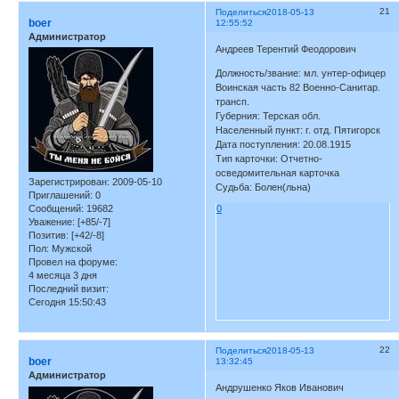
21
Поделиться
2018-05-13
boer
12:55:52
Администратор
Андреев Терентий Феодорович
Должность/звание: мл. унтер-офицер
Воинская часть 82 Военно-Санитар.
трансп.
Губерния: Терская обл.
Населенный пункт: г. отд. Пятигорск
Дата поступления: 20.08.1915
Тип карточки: Отчетно-
осведомительная карточка
Зарегистрирован
: 2009-05-10
Судьба: Болен(льна)
Приглашений:
0
0
Сообщений:
19682
Уважение:
[+85/-7]
Позитив:
[+42/-8]
Пол:
Мужской
Провел на форуме:
4 месяца 3 дня
Последний визит:
Сегодня 15:50:43
22
Поделиться
2018-05-13
boer
13:32:45
Администратор
Андрушенко Яков Иванович