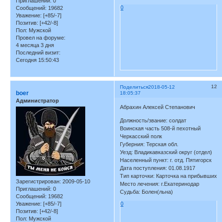
Приглашений:
0
0
Сообщений:
19682
Уважение:
[+85/-7]
Позитив:
[+42/-8]
Пол:
Мужской
Провел на форуме:
4 месяца 3 дня
Последний визит:
Сегодня 15:50:43
12
Поделиться
2018-05-12
boer
18:05:37
Администратор
Абрахин Алексей Степанович
Должность/звание: солдат
Воинская часть 508-й пехотный
Черкасский полк
Губерния: Терская обл.
Уезд: Владикавказский округ (отдел)
Населенный пункт: г. отд. Пятигорск
Дата поступления: 01.08.1917
Тип карточки: Карточка на прибывших
Зарегистрирован
: 2009-05-10
Место лечения: г.Екатеринодар
Приглашений:
0
Судьба: Болен(льна)
Сообщений:
19682
Уважение:
[+85/-7]
0
Позитив:
[+42/-8]
Пол:
Мужской