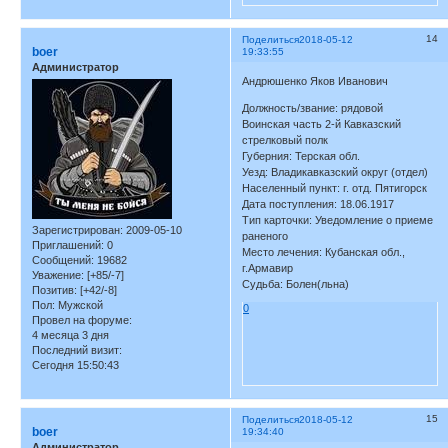
14
Поделиться
2018-05-12
boer
19:33:55
Администратор
Андрюшенко Яков Иванович
Должность/звание: рядовой
Воинская часть 2-й Кавказский
стрелковый полк
Губерния: Терская обл.
Уезд: Владикавказский округ (отдел)
Населенный пункт: г. отд. Пятигорск
Дата поступления: 18.06.1917
Тип карточки: Уведомление о приеме
Зарегистрирован
: 2009-05-10
раненого
Приглашений:
0
Место лечения: Кубанская обл.,
Сообщений:
19682
г.Армавир
Уважение:
[+85/-7]
Судьба: Болен(льна)
Позитив:
[+42/-8]
Пол:
Мужской
0
Провел на форуме:
4 месяца 3 дня
Последний визит:
Сегодня 15:50:43
15
Поделиться
2018-05-12
boer
19:34:40
Администратор