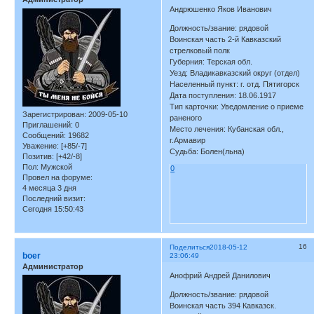
Андрюшенко Яков Иванович
Должность/звание: рядовой
Воинская часть 2-й Кавказский
стрелковый полк
Губерния: Терская обл.
Уезд: Владикавказский округ (отдел)
Населенный пункт: г. отд. Пятигорск
Дата поступления: 18.06.1917
Тип карточки: Уведомление о приеме
Зарегистрирован
: 2009-05-10
раненого
Приглашений:
0
Место лечения: Кубанская обл.,
Сообщений:
19682
г.Армавир
Уважение:
[+85/-7]
Судьба: Болен(льна)
Позитив:
[+42/-8]
Пол:
Мужской
0
Провел на форуме:
4 месяца 3 дня
Последний визит:
Сегодня 15:50:43
16
Поделиться
2018-05-12
boer
23:06:49
Администратор
Анофрий Андрей Данилович
Должность/звание: рядовой
Воинская часть 394 Кавказск.