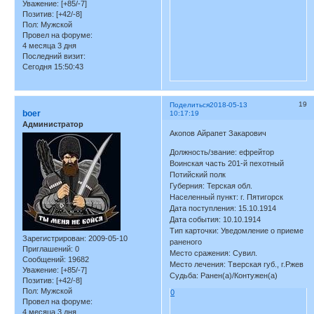
Уважение:
[+85/-7]
Позитив:
[+42/-8]
Пол:
Мужской
Провел на форуме:
4 месяца 3 дня
Последний визит:
Сегодня 15:50:43
19
Поделиться
2018-05-13
boer
10:17:19
Администратор
Акопов Айрапет Закарович
Должность/звание: ефрейтор
Воинская часть 201-й пехотный
Потийский полк
Губерния: Терская обл.
Населенный пункт: г. Пятигорск
Дата поступления: 15.10.1914
Дата события: 10.10.1914
Тип карточки: Уведомление о приеме
Зарегистрирован
: 2009-05-10
раненого
Приглашений:
0
Место сражения: Сувил.
Сообщений:
19682
Место лечения: Тверская губ., г.Ржев
Уважение:
[+85/-7]
Судьба: Ранен(а)/Контужен(а)
Позитив:
[+42/-8]
Пол:
Мужской
0
Провел на форуме:
4 месяца 3 дня