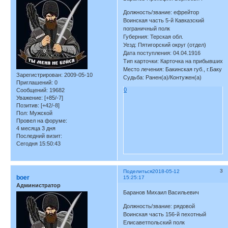
Должность/звание: ефрейтор
Воинская часть 5-й Кавказский
пограничный полк
Губерния: Терская обл.
Уезд: Пятигорский округ (отдел)
Дата поступления: 04.04.1916
Тип карточки: Карточка на прибывших
Место лечения: Бакинская губ., г.Баку
Зарегистрирован
: 2009-05-10
Судьба: Ранен(а)/Контужен(а)
Приглашений:
0
0
Сообщений:
19682
Уважение:
[+85/-7]
Позитив:
[+42/-8]
Пол:
Мужской
Провел на форуме:
4 месяца 3 дня
Последний визит:
Сегодня 15:50:43
3
Поделиться
2018-05-12
boer
15:25:17
Администратор
Баранов Михаил Васильевич
Должность/звание: рядовой
Воинская часть 156-й пехотный
Елисаветпольский полк