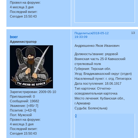
Провел на форуме:
4 месяца 3 дня
Последний визит:
Сегодня 15:50:43
13
Поделиться
2018-05-12
boer
19:33:09
Администратор
Андрюшенко Яков Иванович
Должность/звание: рядовой
Воинская часть 25-й Кавказский
стрелковый полк
Губерния: Терская обл.
Уезд: Владикавказский округ (отдел)
Населенный пункт: г. отд. Пятигорск
Дата поступления: 18.06.1917
Тип карточки: Отчетно-
Зарегистрирован
: 2009-05-10
осведомительная карточка
Приглашений:
0
Место лечения: Кубанская обл.,
Сообщений:
19682
г.Армавир
Уважение:
[+85/-7]
Судьба: Болен(льна)
Позитив:
[+42/-8]
Пол:
Мужской
0
Провел на форуме:
4 месяца 3 дня
Последний визит:
Сегодня 15:50:43