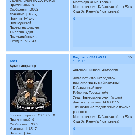
Зарегистрирован
: 2009-05-10
Место сражения: Гребен
Приглашений:
0
Место лечения: Кубанская обл., г.Ейск
Сообщений:
19682
Судьба: Ранен(а)/Контужен(а)
Уважение:
[+85/-7]
Позитив:
[+42/-8]
0
Пол:
Мужской
Провел на форуме:
4 месяца 3 дня
Последний визит:
Сегодня 15:50:43
25
Поделиться
2018-05-13
boer
15:11:17
Администратор
Антонов Шишавон Андреевич
Должность/звание: рядовой
Воинская часть 80-й пехотный
Кабардинский полк
Губерния: Терская обл.
Уезд: Пятигорский округ (отдел)
Дата поступления: 14.08.1915
Тип карточки: Уведомление о приеме
раненого
Зарегистрирован
: 2009-05-10
Место лечения: Кубанская обл., г.Ейск
Приглашений:
0
Судьба: Ранен(а)/Контужен(а)
Сообщений:
19682
Уважение:
[+85/-7]
0
Позитив:
[+42/-8]