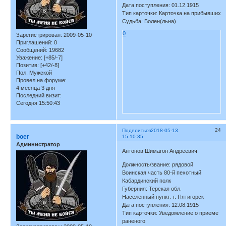
Дата поступления: 01.12.1915
Тип карточки: Карточка на прибывших
Судьба: Болен(льна)
0
Зарегистрирован
: 2009-05-10
Приглашений:
0
Сообщений:
19682
Уважение:
[+85/-7]
Позитив:
[+42/-8]
Пол:
Мужской
Провел на форуме:
4 месяца 3 дня
Последний визит:
Сегодня 15:50:43
24
Поделиться
2018-05-13
boer
15:10:35
Администратор
Антонов Шимагон Андреевич
Должность/звание: рядовой
Воинская часть 80-й пехотный
Кабардинский полк
Губерния: Терская обл.
Населенный пункт: г. Пятигорск
Дата поступления: 12.08.1915
Тип карточки: Уведомление о приеме
раненого