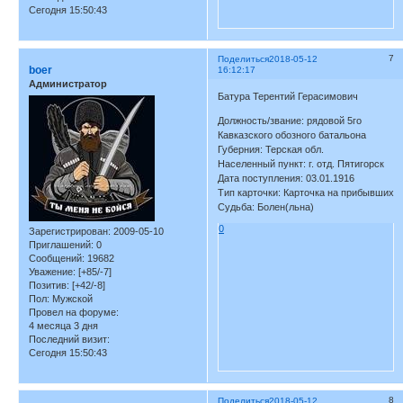
Сегодня 15:50:43
7
Поделиться
2018-05-12
boer
16:12:17
Администратор
Батура Терентий Герасимович
Должность/звание: рядовой 5го
Кавказского обозного батальона
Губерния: Терская обл.
Населенный пункт: г. отд. Пятигорск
Дата поступления: 03.01.1916
Тип карточки: Карточка на прибывших
Судьба: Болен(льна)
0
Зарегистрирован
: 2009-05-10
Приглашений:
0
Сообщений:
19682
Уважение:
[+85/-7]
Позитив:
[+42/-8]
Пол:
Мужской
Провел на форуме:
4 месяца 3 дня
Последний визит:
Сегодня 15:50:43
8
Поделиться
2018-05-12