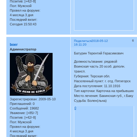
Позитив:
[+42/-8]
Пол:
Мужской
Провел на форуме:
4 месяца 3 дня
Последний визит:
Сегодня 15:50:43
6
Поделиться
2018-05-12
boer
16:11:20
Администратор
Батурин Терентий Герасимович
Должность/звание: рядовой
Воинская часть 20 особ. дополн.
трансп.
Губерния: Терская обл.
Населенный пункт: г. отд. Пятигорск
Дата поступления: 11.10.1916
Тип карточки: Карточка на прибывших
Место лечения: Бакинская губ., г.Баку
Зарегистрирован
: 2009-05-10
Судьба: Болен(льна)
Приглашений:
0
0
Сообщений:
19682
Уважение:
[+85/-7]
Позитив:
[+42/-8]
Пол:
Мужской
Провел на форуме:
4 месяца 3 дня
Последний визит: