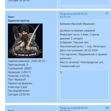
Сегодня 15:50:43
27
Поделиться
2018-05-13
boer
15:42:44
Администратор
Бабанин Василий Иванович
Должность/звание: рядовой
Воинская часть 3 Кавк. Стрелк.
дивизия 2 лазарет
Губерния: Терская обл.
Населенный пункт: г. отд. Пятигорск
Дата поступления: 30.12.1916
Тип карточки: Уведомление о приеме
раненого
Зарегистрирован
: 2009-05-10
Место лечения: Новгородская губ.,
Приглашений:
0
Тихвинский уез
Сообщений:
19682
Уважение:
[+85/-7]
0
Позитив:
[+42/-8]
Пол:
Мужской
Провел на форуме:
4 месяца 3 дня
Последний визит:
Сегодня 15:50:43
28
Поделиться
2018-05-13
16:26:25