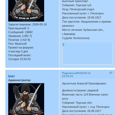
вьючный транспорт
Губерния: Терская губ.
Уезд: Пятигорский отдел
Населенный пункт: г. Пятигорск
Дата поступления: 18.06.1917
Тип карточки: Уведомление о приеме
Зарегистрирован
: 2009-05-10
раненого
Приглашений:
0
Место лечения: Кубанская обл.,
Сообщений:
19682
г.Армавир
Уважение:
[+85/-7]
Судьба: Болен(льна)
Позитив:
[+42/-8]
Пол:
Мужской
0
Провел на форуме:
4 месяца 3 дня
Последний визит:
Сегодня 15:50:43
17
Поделиться
2018-05-12
boer
23:53:19
Администратор
Арсентьев Алексей Прокофьевич
Должность/звание: рядовой
Воинская часть 124 Военная санит.
рота
Губерния: Терская обл.
Населенный пункт: г. отд. Пятигорск
Дата поступления: 26.08.1917