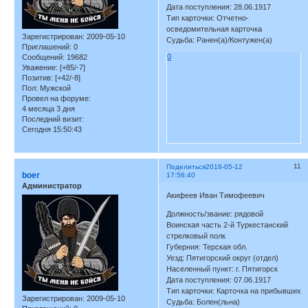
Дата поступления: 28.06.1917
Тип карточки: Отчетно-
осведомительная карточка
Зарегистрирован
: 2009-05-10
Судьба: Ранен(а)/Контужен(а)
Приглашений:
0
0
Сообщений:
19682
Уважение:
[+85/-7]
Позитив:
[+42/-8]
Пол:
Мужской
Провел на форуме:
4 месяца 3 дня
Последний визит:
Сегодня 15:50:43
11
Поделиться
2018-05-12
boer
17:56:40
Администратор
Акифеев Иван Тимофеевич
Должность/звание: рядовой
Воинская часть 2-й Туркестанский
стрелковый полк
Губерния: Терская обл.
Уезд: Пятигорский округ (отдел)
Населенный пункт: г. Пятигорск
Дата поступления: 07.06.1917
Тип карточки: Карточка на прибывших
Зарегистрирован
: 2009-05-10
Судьба: Болен(льна)