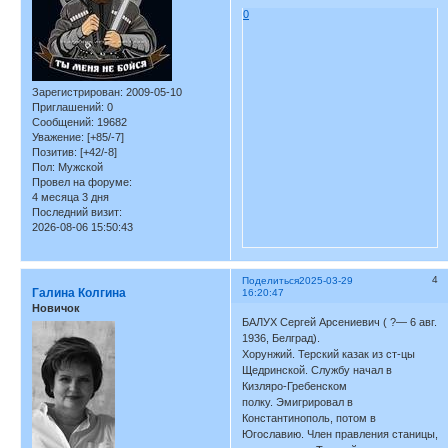
0
Зарегистрирован
: 2009-05-10
Приглашений:
0
Сообщений:
19682
Уважение:
[+85/-7]
Позитив:
[+42/-8]
Пол:
Мужской
Провел на форуме:
4 месяца 3 дня
Последний визит:
2026-08-06 15:50:43
4
Поделиться
2025-03-29
Галина Колгина
16:20:47
Новичок
БАЛУХ Сергей Арсениевич ( ?— 6 авг.
1936, Белград).
Хорунжий. Терский казак из ст-цы
Щедринской. Службу начал в
Кизляро-Гребенском
полку. Эмигрировал в
Константинополь, потом в
Югославию. Член правления станицы,