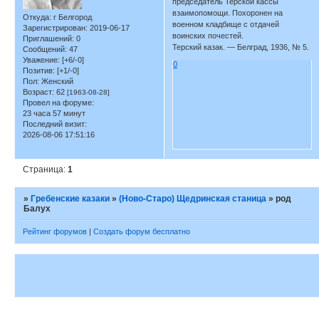
председатель Терской кассы
взаимопомощи. Похоронен на
Откуда:
г Белгород
военном кладбище с отдачей
Зарегистрирован
: 2019-06-17
воинских почестей.
Приглашений:
0
Терский казак. — Белград, 1936, № 5.
Сообщений:
47
Уважение:
[+6/-0]
0
Позитив:
[+1/-0]
Пол:
Женский
Возраст:
62
[1963-08-28]
Провел на форуме:
23 часа 57 минут
Последний визит:
2026-08-06 17:51:16
Страница:
1
»
Гребенские казаки
»
(Ново-Старо) Щедринская станица
»
род
Балух
Рейтинг форумов
|
Создать форум бесплатно