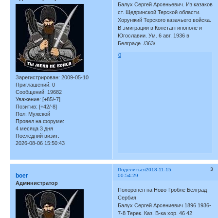
Балух Сергей Арсеньевич. Из казаков
ст. Щедринской Терской области.
Хорунжий Терского казачьего войска.
В эмиграции в Константинополе и
Югославии. Ум. 6 авг. 1936 в
Белграде. /363/
0
Зарегистрирован
: 2009-05-10
Приглашений:
0
Сообщений:
19682
Уважение:
[+85/-7]
Позитив:
[+42/-8]
Пол:
Мужской
Провел на форуме:
4 месяца 3 дня
Последний визит:
2026-08-06 15:50:43
3
Поделиться
2018-11-15
boer
00:54:29
Администратор
Похоронен на Ново-Гробле Белград
Сербия
Балух Сергей Арсениевич 1896 1936-
7-8 Терек. Каз. В-ка хор. 46 42