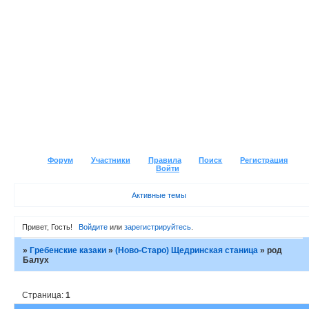
Форум
Участники
Правила
Поиск
Регистрация
Войти
Активные темы
Привет, Гость!
Войдите
или
зарегистрируйтесь
.
»
Гребенские казаки
»
(Ново-Старо) Щедринская станица
»
род
Балух
Страница:
1