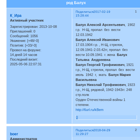
род Балух
1
Поделиться
2017-02-19
К_Ира
15:28:44
Активный участник
Балух Алексей Арсентьевич
, 1902
Зарегистрирован
: 2013-10-08
г.р. Н-Щ, пропал без вести
Приглашений:
0
12.03.1942
Сообщений:
1056
Балух Алексей Иванович
Уважение:
[+48/-0]
17.03.1904 г.р. , Н-Щ, стрелок,
Позитив:
[+33/-0]
12.09.1941-2.03.42гг, пропал без
Провел на форуме:
14 дней 14 часов
вести 10.09.1941 г. жена
Балух
Последний визит:
Татьяна Андреевна
2025-05-06 22:07:31
Балух Георгий Трофимович
, 1921
г.р., Н-Щ, стрелок, пропал без вести
июль 1942 г, мать
Балух Мария
Васильевна
Балух Николай Трофимович
, 1923
г.р., Н-Щ, рядовой, 1942-1943гг. 248
стр.полк
Орден Отечественной войны 1
степени.
http://6url.ru/kBem
0
2
Поделиться
2018-04-29
boer
11:29:27
Администратор