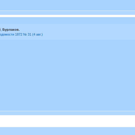
й,
Бурлаков.
едомости 1872 № 31 (4 авг.)