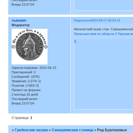
Вчера 23:07:04
львович
Поделиться
2023-08-17 09:54:13
Модератор
Малолетний казак стан. Самашкинско
Происшествия по области // Терские в
0
Зарегистрирован
: 2012-06-13
Приглашений:
0
Сообщений:
18761
Уважение:
[+274/-1]
Позитив:
[+383/-3]
Провел на форуме:
2 месяца 16 дней
Последний визит:
Вчера 23:07:04
Страница:
1
»
Гребенские казаки
»
Самашкинская станица
»
Род Бурлаковых