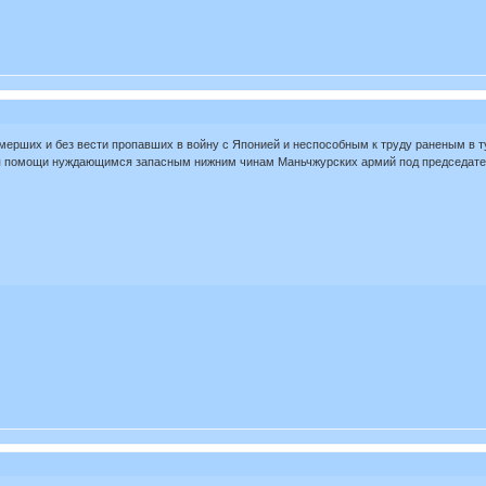
мерших и без вести пропавших в войну с Японией и неспособным к труду раненым в ту
ия помощи нуждающимся запасным нижним чинам Маньчжурских армий под председате