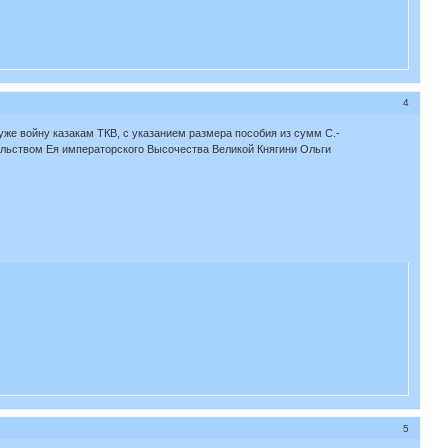
4
же войну казакам ТКВ, с указанием размера пособия из сумм С.-
льством Ея императорского Высочества Великой Княгини Ольги
5