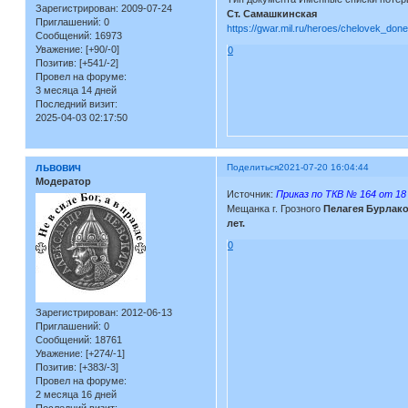
Зарегистрирован
: 2009-07-24
Ст. Самашкинская
Приглашений:
0
https://gwar.mil.ru/heroes/chelovek_do
Сообщений:
16973
Уважение:
[+90/-0]
0
Позитив:
[+541/-2]
Провел на форуме:
3 месяца 14 дней
Последний визит:
2025-04-03 02:17:50
львович
Поделиться
2021-07-20 16:04:44
Модератор
Источник:
Приказ по ТКВ № 164 от 18 
Мещанка г. Грозного
Пелагея Бурлак
лет.
0
Зарегистрирован
: 2012-06-13
Приглашений:
0
Сообщений:
18761
Уважение:
[+274/-1]
Позитив:
[+383/-3]
Провел на форуме:
2 месяца 16 дней
Последний визит: