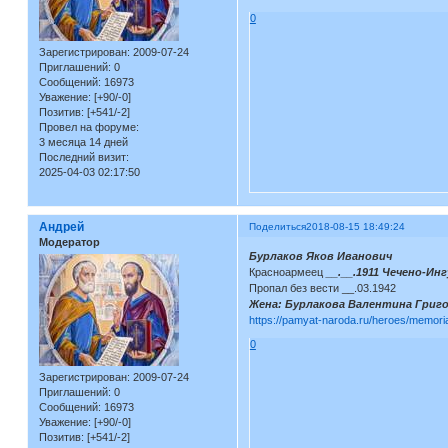
0
Зарегистрирован
: 2009-07-24
Приглашений:
0
Сообщений:
16973
Уважение:
[+90/-0]
Позитив:
[+541/-2]
Провел на форуме:
3 месяца 14 дней
Последний визит:
2025-04-03 02:17:50
Андрей
Поделиться
2018-08-15 18:49:24
Модератор
Бурлаков Яков Иванович
Красноармеец
__.__.1911 Чечено-Ин
Пропал без вести __.03.1942
Жена: Бурлакова Валентина Григо
https://pamyat-naroda.ru/heroes/memor
0
Зарегистрирован
: 2009-07-24
Приглашений:
0
Сообщений:
16973
Уважение:
[+90/-0]
Позитив:
[+541/-2]