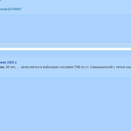
nesenie15744837
мая 1902 г.
ова
, 58 лет, … зачисляется в войсковое сословие ТКВ по ст. Самашкинской с пятью с