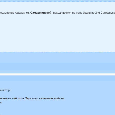
гословение казакам
ст. Самашкинской
, находящимся на поле брани во 2-м Сунженско
и потерь
кавказский полк Терского казачьего войска
оя
ь