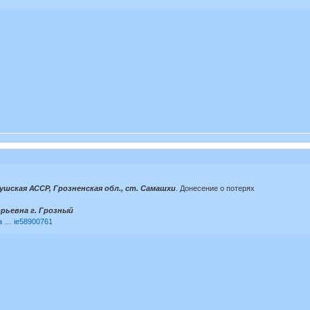
гушская АССР, Грозненская обл., ст. Самашхи
. Донесение о потерях
рьевна г. Грозный
ia … ie58900761