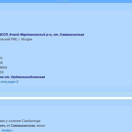
АССР, Ачхой-Мартановский р-н, ст. Самашкинская
окский РВК, г. Моздок
МО
58
18004
653
вна ст. Орджоникидзевская
 … amp;page=2
цами у селения Самбатенди
ич, ст Самашкинская
, женат
 … iew&o=