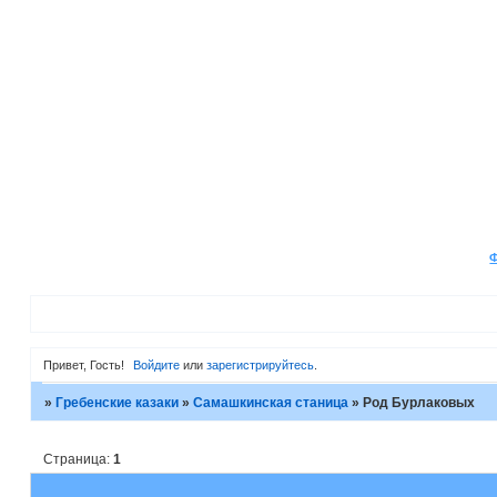
Привет, Гость!
Войдите
или
зарегистрируйтесь
.
»
Гребенские казаки
»
Самашкинская станица
»
Род Бурлаковых
Страница:
1