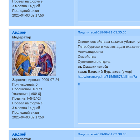
Провел на форуме:
3 месяца 14 дней
Последний визит:
2025-04-03 02:17:50
Андрей
Поделиться
2018-09-21 03:35:56
Модератор
Список семействам казаков убитых, у
Петербургского комитета для оказан
Александровны
Семейства:
Сунженского отдела:
ст. Смашкинской:
казак Василий Бурлаков
(умер)
http://forum.vgd.ru/315/56878/all.htm?a
Зарегистрирован
: 2009-07-24
0
Приглашений:
0
Сообщений:
16973
Уважение:
[+90/-0]
Позитив:
[+541/-2]
Провел на форуме:
3 месяца 14 дней
Последний визит:
2025-04-03 02:17:50
Андрей
Поделиться
2019-06-01 02:38:00
Модератор