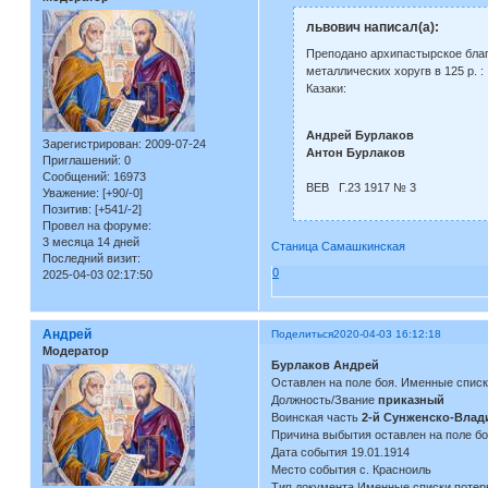
львович написал(а):
Преподано архипастырское бла
металлических хоругв в 125 р. :
Казаки:
Андрей Бурлаков
Зарегистрирован
: 2009-07-24
Антон Бурлаков
Приглашений:
0
Сообщений:
16973
ВЕВ Г.23 1917 № 3
Уважение:
[+90/-0]
Позитив:
[+541/-2]
Провел на форуме:
3 месяца 14 дней
Станица Самашкинская
Последний визит:
0
2025-04-03 02:17:50
Андрей
Поделиться
2020-04-03 16:12:18
Модератор
Бурлаков Андрей
Оставлен на поле боя. Именные списк
Должность/Звание
приказный
Воинская часть
2-й Сунженско-Влади
Причина выбытия оставлен на поле б
Дата события 19.01.1914
Место события с. Красноиль
Тип документа Именные списки потер