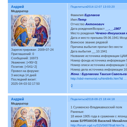
Андрей
Поделиться
2014-12-07 13:03:20
Модератор
Фамилия
Бурлаков
Имя
Петр
Отчество
Антонович
Дата рождения/Возраст
__.__.1907
Место рождения
Чечено-Ингушская 
Дата и место призыва 09.06.1941 Мозд
Воинское звание рядовой
Причина выбытия пропал без вести
Зарегистрирован
: 2009-07-24
Дата выбытия __.10.1941
Приглашений:
0
Название источника информации ЦА
Сообщений:
16973
Номер фонда источника информации 
Уважение:
[+90/-0]
Номер описи источника информации 
Позитив:
[+541/-2]
Номер дела источника информации 1
Провел на форуме:
Жена : Бурлакова Таисия Савелье
3 месяца 14 дней
http://obd-memorial.ru/html/info.htm?id
Последний визит:
2025-04-03 02:17:50
0
Андрей
Поделиться
2018-08-15 18:44:18
Модератор
1 Сунженско-Владикавказский полк
Раненые:
18 июня 1905 года в сражении с япон
казак БУРЛАКОВ Василий Михайлов
http://forum.vgd.ru/315/56878/all.htm?a