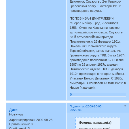
Движения. Служил во 2-м Кизляро-
Гребенском полку. 9 октября 1919г.
произведен в есаулы.
ПОПОВ ИВАН ДМИТРИЕВИЧ,
генерал-майор – род. 7 сентября
1853г. Окончил Константиновское
артиллерийское училище. Служил в
38-й артиллерийской бригаде.
Подполковник с 26 февраля 1901г.
Начальник Нальчикского округа
Терской области, затем начальник
Грозненского округа ТКВ. 6 мая 1907г.
произведен в полковники. С 12 июня
1907 по 28 апреля 1917г. атаман
Пятигорского отдела ТКВ. 6 декабря
1912г. произведен в генерал-майоры.
Участник Белого Движения. С 1920г.
эмиграции. Скончался 13 мая 1928г. в
Ницце (Франция).
0
2
Поделиться
2009-10-05
Дикс
20:29:51
Новичок
Зарегистрирован
: 2009-09-23
Феликс написал(а):
Приглашений:
0
Сообщений:
3