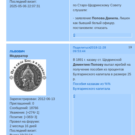
Последний визит:
по Старо-Щедринскому Совету
2025-05-06 22:07:31
слушали:
- заявление
Попова Данила.
Лишен
как бывший белый офицер.
постановили: отказать
0
19
Поделиться
2018-11-28
львович
09:53:44
Модератор
В 1891 г. казаку ст. Щедринской
Дементию Попову
выпал жребий на
получение пособия из процентов
Булгаринского капитала в размере 25
р.
Пособия казакам из %%
Булгаринского капитала
0
Зарегистрирован
: 2012-06-13
Приглашений:
0
Сообщений:
18766
Уважение:
[+274/-1]
Позитив:
[+383/-3]
Провел на форуме:
2 месяца 16 дней
Последний визит: