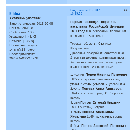
13
Поделиться
2017-03-19
К_Ира
10:25:52
Активный участник
Первая всеобщая перепись
Зарегистрирован
: 2013-10-08
населения Российской Империи
Приглашений:
0
1897 года
(на основании положения
Сообщений:
1056
от 5 июня 1895 года.)
Уважение:
[+48/-0]
Позитив:
[+33/-0]
Терская область. Станица
Провел на форуме:
Щедринская
14 дней 14 часов
Дворовые постройки: собственные
Последний визит:
2 дома из дерева, крыты камышом .
2025-05-06 22:07:31
Хозяйство: виноделие, земледелие,
старо-обряд. Язык русский.
1. хозяин
Попов Никтита Петрович
1869 г.р. терский льготный казак,
умеет читать, учился у уставщика
2.жена
Попова Анна Аникиева
1874 г.р., казачка, род. Ст. Червленая,
неграм.
3. сын
Попов Евгений Никитин
1896 г.р. казак, неграм.
4. мать
Попова Волкамида
Яковлева
1849 г.р. казачка, вдова,
неграм.
5. брат
Попов Аксентий Петрович