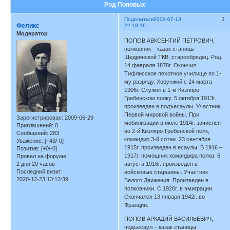
Род Поповых
1
Поделиться
2009-07-13
Феликс
22:18:16
Модератор
ПОПОВ АВКСЕНТИЙ ПЕТРОВИЧ,
полковник – казак станицы
Щедринской ТКВ, старообрядец. Род.
14 февраля 1878г. Окончил
Тифлисское пехотное училище по 1-
му разряду. Хорунжий с 24 марта
1906г. Служил в 1-м Кизляро-
Гребенском полку. 5 октября 1913г.
произведен в подъесаулы. Участник
Первой мировой войны. При
Зарегистрирован
: 2009-06-29
мобилизации в июле 1914г. зачислен
Приглашений:
0
во 2-й Кизляро-Гребенской полк,
Сообщений:
283
командир 3-й сотни. 23 сентября
Уважение:
[+43/-0]
1915г. произведен в есаулы. В 1916 –
Позитив:
[+0/-0]
1917г. помощник командира полка. 6
Провел на форуме:
2 дня 20 часов
августа 1916г. произведен в
Последний визит:
войсковые старшины. Участник
2020-12-23 13:13:39
Белого Движения. Произведен в
полковники. С 1920г. в эмиграции.
Скончался 13 января 1942г. во
Франции.
ПОПОВ АРКАДИЙ ВАСИЛЬЕВИЧ,
подъесаул – казак станицы