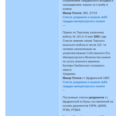
сохранением Гвардейского мундира и
награждением знаком за службу в
конвое
Макар Попов
, 883, 3/7/19
Список урядников и казаков лейб-
гвардии императорского конвоя
---
Приказ по Терскому казачьему
войску № 115 от 6 мая
1892
года
Список нижним чинам Терского
казачьего войска в числе 115 -ти
человек назначенным на
укомплектование Собственного Его
Императорского Величества конвоя
по штату военного времени.
Кизляро-Гребенского полкового
округа:
Урядники:
Макар Попов
ст Щедринской 1883
Список урядников и казаков лейб-
гвардии императорского конвоя
--
Послужные списки
урядников
ст.
Щедринской из Базы составленной на
основе документов ГАРФ, ЦИАМ,
РГВА, РГВИА