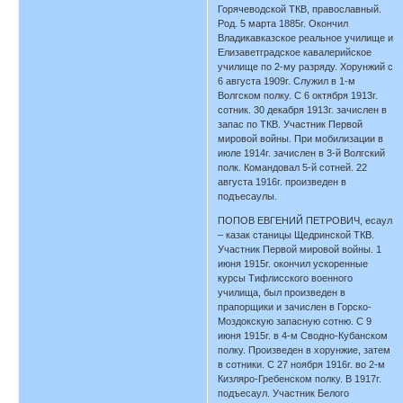
Горячеводской ТКВ, православный.
Род. 5 марта 1885г. Окончил
Владикавказское реальное училище и
Елизаветградское кавалерийское
училище по 2-му разряду. Хорунжий с
6 августа 1909г. Служил в 1-м
Волгском полку. С 6 октября 1913г.
сотник. 30 декабря 1913г. зачислен в
запас по ТКВ. Участник Первой
мировой войны. При мобилизации в
июле 1914г. зачислен в 3-й Волгский
полк. Командовал 5-й сотней. 22
августа 1916г. произведен в
подъесаулы.
ПОПОВ ЕВГЕНИЙ ПЕТРОВИЧ, есаул
– казак станицы Щедринской ТКВ.
Участник Первой мировой войны. 1
июня 1915г. окончил ускоренные
курсы Тифлисского военного
училища, был произведен в
прапорщики и зачислен в Горско-
Моздокскую запасную сотню. С 9
июня 1915г. в 4-м Сводно-Кубанском
полку. Произведен в хорунжие, затем
в сотники. С 27 ноября 1916г. во 2-м
Кизляро-Гребенском полку. В 1917г.
подъесаул. Участник Белого