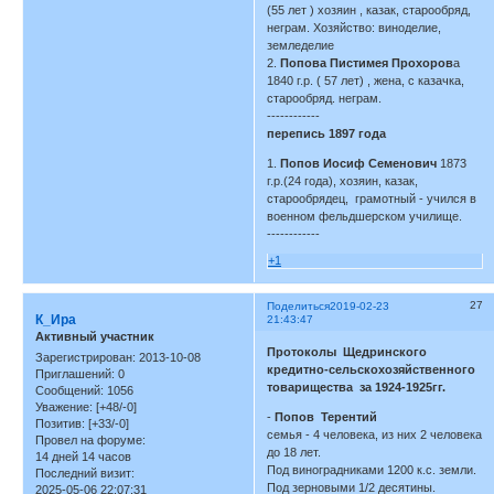
(55 лет ) хозяин , казак, старообряд,
неграм. Хозяйство: виноделие,
земледелие
2.
Попова Пистимея Прохоров
а
1840 г.р. ( 57 лет) , жена, с казачка,
старообряд. неграм.
------------
перепись 1897 года
1.
Попов Иосиф Семенович
1873
г.р.(24 года), хозяин, казак,
старообрядец, грамотный - учился в
военном фельдшерском училище.
------------
+1
27
Поделиться
2019-02-23
К_Ира
21:43:47
Активный участник
Протоколы Щедринского
Зарегистрирован
: 2013-10-08
кредитно-сельскохозяйственного
Приглашений:
0
товарищества за 1924-1925гг.
Сообщений:
1056
Уважение:
[+48/-0]
-
Попов Терентий
Позитив:
[+33/-0]
семья - 4 человека, из них 2 человека
Провел на форуме:
до 18 лет.
14 дней 14 часов
Под виноградниками 1200 к.с. земли.
Последний визит:
Под зерновыми 1/2 десятины.
2025-05-06 22:07:31