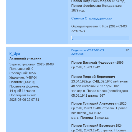
Попов Петр Никифоров
1873 год.
Попов Феофилакт Кондратьев
1879 год.
Станица Старощедринская
Отредактировано К_Ира (2017-03-03
22:46:57)
0
12
Поделиться
2017-03-03
К_Ира
22:50:46
Активный участник
Попов Василий Федорович
1896
Зарегистрирован
: 2013-10-08
г.р.С-Щ, 15.03.1942
Приглашений:
0
Сообщений:
1056
Попов Георгий Борисович
Уважение:
[+48/-0]
23.04.1922г.р. С-Щ,.02.1940 лейтенант
Позитив:
[+33/-0]
48 опб киевский УР 37 арм. 102
Провел на форуме:
14 дней 14 часов
зап.стр.п. Попал в плен (освобожден)
Последний визит:
05.08.1941 шталаг 367
2025-05-06 22:07:31
Попов Григорий Алексеевич
1920
г.р.С-Щ, 29.03.1940г. стрелок Пропал
без вести _.03.1942
мать
Попова Зинаида
Попов Григорий Евсеевич
1924
г.р.С-Щ, 20.03.1941 стрелок Пропал