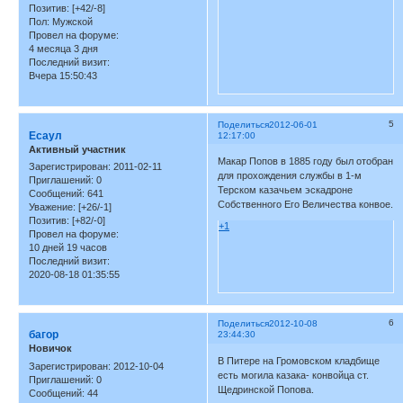
Позитив:
[+42/-8]
Пол:
Мужской
Провел на форуме:
4 месяца 3 дня
Последний визит:
Вчера 15:50:43
5
Поделиться
2012-06-01
Есаул
12:17:00
Активный участник
Макар Попов в 1885 году был отобран
Зарегистрирован
: 2011-02-11
для прохождения службы в 1-м
Приглашений:
0
Терском казачьем эскадроне
Сообщений:
641
Собственного Его Величества конвое.
Уважение:
[+26/-1]
Позитив:
[+82/-0]
+1
Провел на форуме:
10 дней 19 часов
Последний визит:
2020-08-18 01:35:55
6
Поделиться
2012-10-08
багор
23:44:30
Новичок
В Питере на Громовском кладбище
Зарегистрирован
: 2012-10-04
есть могила казака- конвойца ст.
Приглашений:
0
Щедринской Попова.
Сообщений:
44