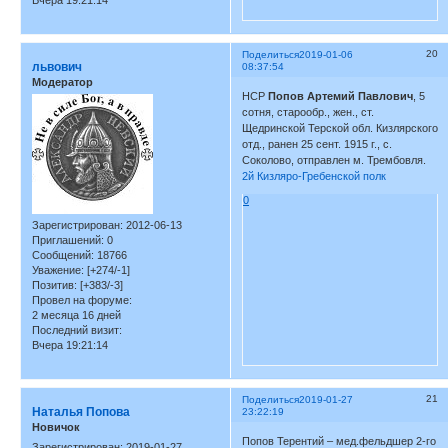
Вчера 19:21:14
20
Поделиться
2019-01-06
львович
08:37:54
Модератор
НСР
Попов Артемий Павлович
, 5
сотня, старообр., жен., ст.
Щедринской Терской обл. Кизлярского
отд., ранен 25 сент. 1915 г., с.
Соколово, отправлен м. Трембовля.
2й Кизляро-Гребенской полк
0
Зарегистрирован
: 2012-06-13
Приглашений:
0
Сообщений:
18766
Уважение:
[+274/-1]
Позитив:
[+383/-3]
Провел на форуме:
2 месяца 16 дней
Последний визит:
Вчера 19:21:14
21
Поделиться
2019-01-27
Наталья Попова
23:22:19
Новичок
Попов Терентий – мед.фельдшер 2-го
Зарегистрирован
: 2019-01-27