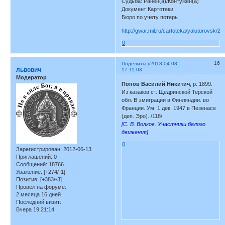
Судьба: Ранен(а)/Контужен(а)
Документ Картотеки
Бюро по учету потерь
http://gwar.mil.ru/cartoteka/yalutorovsk/2
0
16
Поделиться
2018-04-08
львович
17:11:03
Модератор
Попов Василий Никитич
, р. 1899.
Из казаков ст. Щедринской Терской
обл. В эмиграции в Финляндии. во
Франции. Ум. 1 дек. 1947 в Пезенасе
(деп. Эро). /118/
[C. В. Волков. Участники белого
движения]
0
Зарегистрирован
: 2012-06-13
Приглашений:
0
Сообщений:
18766
Уважение:
[+274/-1]
Позитив:
[+383/-3]
Провел на форуме:
2 месяца 16 дней
Последний визит:
Вчера 19:21:14