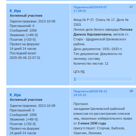
17
Поделиться
2018-05-07
К_Ира
17:28:02
Активный участник
Фонд № Р-37. Опись № 17. Дело №
Зарегистрирован
: 2013-10-08
2303.
Приглашений:
0
Личное дело белого офицера
Попова
Сообщений:
1056
Данила Харламповича
, жителя ст.
Уважение:
[+48/-0]
Старо - Щедринской Шелковского
Позитив:
[+33/-0]
района
Провел на форуме:
14 дней 14 часов
Даты документов: 1931–1933 гг.
Последний визит:
Тип документов: Документы по
2025-05-06 22:07:31
личному составу
Количество листов: 12
ЦГА РД
0
18
Поделиться
2018-06-12
К_Ира
19:10:10
Активный участник
Протокол
Зарегистрирован
: 2013-10-08
заседания Шелковской районной
Приглашений:
0
комиссии по рассмотрению списков
Сообщений:
1056
лиц, лишенных избирательного права
Уважение:
[+48/-0]
от
3 июня 1930 года
Позитив:
[+33/-0]
присутствуют: Сторчак, Бабсков,
Провел на форуме:
14 дней 14 часов
Урахчин, Леонова