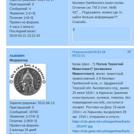
Кизляро-Гребенского казач.полка.
Приглашений:
0
Отличие см. ГМ 3 степ. №66
Сообщений:
4
427.....Подскажите..можно где то
Уважение:
[+1/-0]
найти больше информации??
Позитив:
[+0/-0]
Спасибо..
Провел на форуме:
4 часа 1 минуту
0
Последний визит:
2019-03-21 23:21:34
22
Поделиться
2019-01-28
львович
08:12:21
Модератор
Казак (фел…?)
Попов Терентий
Мамотович? (возможно
Мамонтович)
, женат, грамотный,
православный, 2-й Кизляро-
Гребенской полк, ст. Щедринской
Терской обл. Кизлярского отд., ранен
25 июня 1916 г. в Карпатах (ранение
огнестрельное, пулевое, тяжелое, без
повреждения костей), поступил в
Зарегистрирован
: 2012-06-13
лазарет Ростова-на Дону 19 июля
Приглашений:
0
Сообщений:
18766
1916 г. из Харькова, выздоровел 28
Уважение:
[+274/-1]
авг. 1916 г, отправлен в отпуск.
Позитив:
[+383/-3]
https://cdn.gwar.mil.ru/imagesfww/Karto
Провел на форуме:
… 001447.jpg
2 месяца 16 дней
https://cdn.gwar.mil.ru/imagesfww/Karto