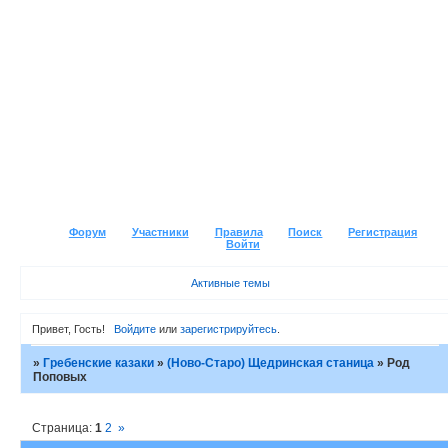
Форум
Участники
Правила
Поиск
Регистрация
Войти
Активные темы
Привет, Гость!
Войдите
или
зарегистрируйтесь
.
»
Гребенские казаки
»
(Ново-Старо) Щедринская станица
»
Род
Поповых
Страница:
1
2
»