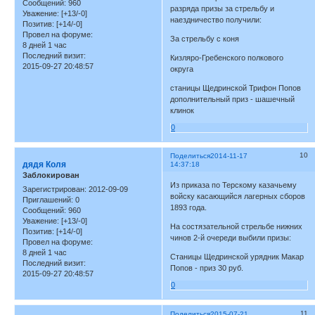
Сообщений:
960
разряда призы за стрельбу и
Уважение:
[+13/-0]
наездничество получили:
Позитив:
[+14/-0]
Провел на форуме:
За стрельбу с коня
8 дней 1 час
Последний визит:
Кизляро-Гребенского полкового
2015-09-27 20:48:57
округа
станицы Щедринской Трифон Попов
дополнительный приз - шашечный
клинок
0
10
Поделиться
2014-11-17
дядя Коля
14:37:18
Заблокирован
Из приказа по Терскому казачьему
Зарегистрирован
: 2012-09-09
войску касающийся лагерных сборов
Приглашений:
0
1893 года.
Сообщений:
960
Уважение:
[+13/-0]
На состязательной стрельбе нижних
Позитив:
[+14/-0]
чинов 2-й очереди выбили призы:
Провел на форуме:
8 дней 1 час
Станицы Щедринской урядник Макар
Последний визит:
Попов - приз 30 руб.
2015-09-27 20:48:57
0
11
Поделиться
2015-07-21