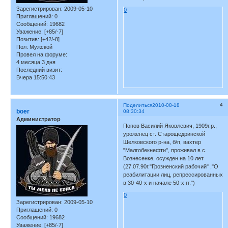
Зарегистрирован
: 2009-05-10
0
Приглашений:
0
Сообщений:
19682
Уважение:
[+85/-7]
Позитив:
[+42/-8]
Пол:
Мужской
Провел на форуме:
4 месяца 3 дня
Последний визит:
Вчера 15:50:43
4
Поделиться
2010-08-18
boer
08:30:34
Администратор
Попов Василий Яковлевич, 1909г.р.,
уроженец ст. Старощедринской
Шелковского р-на, б/п, вахтер
"Малгобекнефти", проживал в с.
Вознесенке, осужден на 10 лет
(27.07.90г."Грозненский рабочий" ,"О
реабилитации лиц, репрессированных
в 30-40-х и начале 50-х гг.")
0
Зарегистрирован
: 2009-05-10
Приглашений:
0
Сообщений:
19682
Уважение:
[+85/-7]