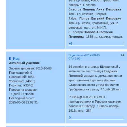
1879 г.р. казак, холост, грамотный,
писарь в г. Кизляр
6.сестра
Попова Анна Петровна
1885 г.р. казачка, неграм.
7.брат
Попов Евгений Петрович
1886 г.р. казак, грамотный, уч. в
сельском нач. уч. М.Н.П.
8. сестра
Попова Анастасия
Петровна
1889 г.р. казачка, неграм.
+1
14
Поделиться
2017-08-15
К_Ира
07:45:09
Активный участник
14 октября в станице Щедринской у
Зарегистрирован
: 2013-10-08
казачки той же станицы
Евдокии
Приглашений:
0
Поповой
украдены домашние вещи
Сообщений:
1056
крестьянином Курской губернии
Уважение:
[+48/-0]
Старооскольского уезда Даниилом
Позитив:
[+33/-0]
Гребцовым на сумму 77 руб. 20 коп.
Провел на форуме:
14 дней 14 часов
РГВИА ф.400-25-11739 О
Последний визит:
происшествиях в Терском казачьем
2025-05-06 22:07:31
войске в 1916году., Январь-ноябрь
1916г. лист 284
0