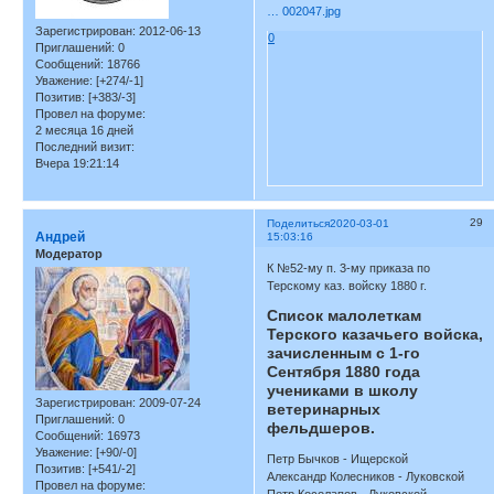
… 002047.jpg
Зарегистрирован
: 2012-06-13
0
Приглашений:
0
Сообщений:
18766
Уважение:
[+274/-1]
Позитив:
[+383/-3]
Провел на форуме:
2 месяца 16 дней
Последний визит:
Вчера 19:21:14
29
Поделиться
2020-03-01
Андрей
15:03:16
Модератор
К №52-му п. 3-му приказа по
Терскому каз. войску 1880 г.
Список малолеткам
Терского казачьего войска,
зачисленным с 1-го
Сентября 1880 года
учениками в школу
Зарегистрирован
: 2009-07-24
ветеринарных
Приглашений:
0
фельдшеров.
Сообщений:
16973
Уважение:
[+90/-0]
Петр Бычков - Ищерской
Позитив:
[+541/-2]
Александр Колесников - Луковской
Провел на форуме: