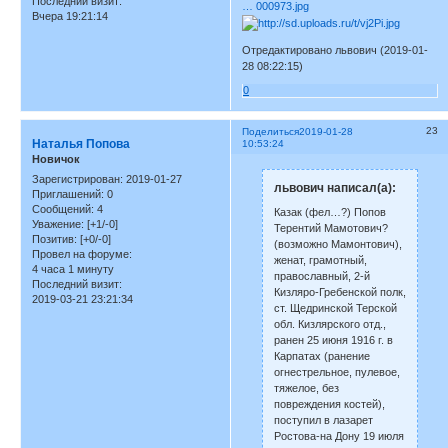
Последний визит:
… 000973.jpg
Вчера 19:21:14
Отредактировано львович (2019-01-
28 08:22:15)
0
23
Поделиться
2019-01-28
Наталья Попова
10:53:24
Новичок
Зарегистрирован
: 2019-01-27
львович написал(а):
Приглашений:
0
Сообщений:
4
Казак (фел…?) Попов
Уважение:
[+1/-0]
Терентий Мамотович?
Позитив:
[+0/-0]
(возможно Мамонтович),
Провел на форуме:
женат, грамотный,
4 часа 1 минуту
православный, 2-й
Последний визит:
Кизляро-Гребенской полк,
2019-03-21 23:21:34
ст. Щедринской Терской
обл. Кизлярского отд.,
ранен 25 июня 1916 г. в
Карпатах (ранение
огнестрельное, пулевое,
тяжелое, без
повреждения костей),
поступил в лазарет
Ростова-на Дону 19 июля