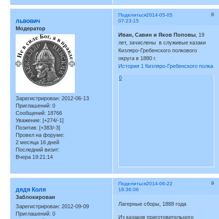
8
Поделиться
2014-05-05
львович
07:23:15
Модератор
Иван, Савин и Яков Поповы
, 19
лет, зачислены в служивые казаки
Кизляро-Гребенского полкового
округа в 1880 г.
История 1 Кизляро-Гребенского полка
0
Зарегистрирован
: 2012-06-13
Приглашений:
0
Сообщений:
18766
Уважение:
[+274/-1]
Позитив:
[+383/-3]
Провел на форуме:
2 месяца 16 дней
Последний визит:
Вчера 19:21:14
9
Поделиться
2014-06-22
дядя Коля
18:36:06
Заблокирован
Лагерные сборы, 1888 года
Зарегистрирован
: 2012-09-09
Приглашений:
0
Из казаков приготовительного