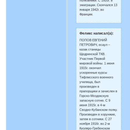
полковники. С 1920г. в
эмиграции. Скончался 13
января 1942г. во
Франции.
Феликс написал(а):
ПОПОВ ЕВГЕНИЙ
ПЕТРОВИЧ, есаул –
казак станицы
Щедринской ТКВ.
Участник Первой
мировой войны. 1 июня
1915г. окончил
ускоренные курсы
Тифлисского военного
училища, был
произведен в
прапорщики и зачислен в
Горско-Моздокскую
запасную сотню. С 9
июня 1915г. в 4-м
Сводно-Кубанском полку.
Произведен в хорунжие,
затем в сотники. С 27
ноября 1916г. во 2-м
Кизляро-Гребенском