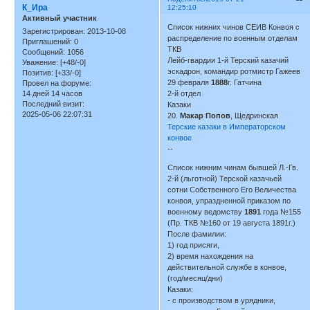
К_Ира
12:25:10
Активный участник
Список нижних чинов СЕИВ Конвоя с
Зарегистрирован
: 2013-10-08
распределение по военным отделам
Приглашений:
0
ТКВ
Сообщений:
1056
Лейб-гвардии 1-й Терский казачий
Уважение:
[+48/-0]
эскадрон, командир ротмистр Гажеев
Позитив:
[+33/-0]
29 февраля
1888
г. Гатчина
Провел на форуме:
14 дней 14 часов
2-й отдел
Последний визит:
Казаки
2025-05-06 22:07:31
20.
Макар Попов
, Щедринская
Терские казаки в Императорском
конвое
--
Список нижним чинам бывшей Л.-Гв.
2-й (льготной) Терской казачьей
сотни Собственного Его Величества
конвоя, упраздненной приказом по
военному ведомству
1891
года №155
(Пр. ТКВ №160 от 19 августа 1891г.)
После фамилии:
1) год присяги,
2) время нахождения на
действительной службе в конвое,
(год/месяц/дни)
Казаки:
- с производством в урядники,