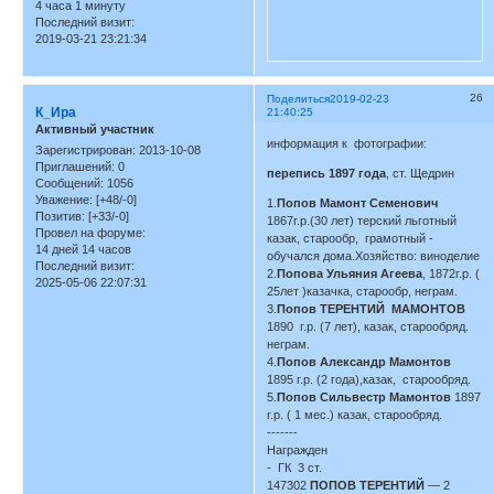
4 часа 1 минуту
Последний визит:
2019-03-21 23:21:34
26
Поделиться
2019-02-23
К_Ира
21:40:25
Активный участник
информация к фотографии:
Зарегистрирован
: 2013-10-08
Приглашений:
0
перепись 1897 года
, ст. Щедрин
Сообщений:
1056
Уважение:
[+48/-0]
1.
Попов Мамонт Семенович
Позитив:
[+33/-0]
1867г.р.(30 лет) терский льготный
Провел на форуме:
казак, старообр, грамотный -
14 дней 14 часов
обучался дома.Хозяйство: виноделие
Последний визит:
2.
Попова Ульяния Агеева
, 1872г.р. (
2025-05-06 22:07:31
25лет )казачка, старообр, неграм.
3.
Попов ТЕРЕНТИЙ МАМОНТОВ
1890 г.р. (7 лет), казак, старообряд.
неграм.
4.
Попов Александр Мамонтов
1895 г.р. (2 года),казак, старообряд.
5.
Попов Сильвестр Мамонтов
1897
г.р. ( 1 мес.) казак, старообряд.
-------
Награжден
- ГК 3 ст.
147302
ПОПОВ ТЕРЕНТИЙ
— 2