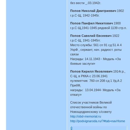
без вести _.03.1942г.
Попов Николай Дмитриевич
1902
г.р.С-Щ, 1942-1945г.
Попов Панфил Никитович
1900
г.р.С-Щ,1941-1945 рядовой 1139 стр.п.
Попов Савелий Евсеевич
1922
г.р.С-Щ, 1941-1945гг.
Место службы: 561 сп 91 сд 51 А 4
УкрФ , сержант, нач. радиост. роты
связи
Награды: 14.11.1943 - Медаль «За
боевые заслуги»
Попов Кирилл Яковлевич
1914г.р.,
С-Щ, в РККА с 23.06.1941
пулеметчик 760 сп 208 сд 1 Уд.А 2
ПрибФ,
награды: 13.04.1944- Медаль «За
отвагу»
Список участников Великой
отечественной войны по
Новощедринскому с/совету
http://obd-memorial.ru
http://podvignaroda.ru/?#tab=navHome
0