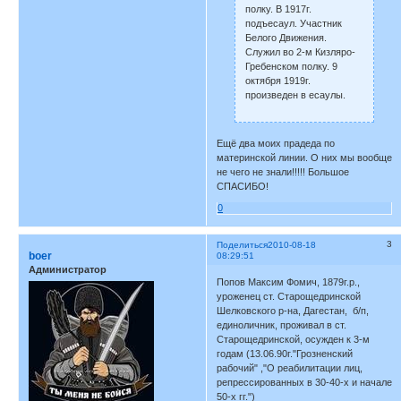
полку. В 1917г.
подъесаул. Участник
Белого Движения.
Служил во 2-м Кизляро-
Гребенском полку. 9
октября 1919г.
произведен в есаулы.
Ещё два моих прадеда по
материнской линии. О них мы вообще
не чего не знали!!!!! Большое
СПАСИБО!
0
3
Поделиться
2010-08-18
boer
08:29:51
Администратор
Попов Максим Фомич, 1879г.р.,
уроженец ст. Старощедринской
Шелковского р-на, Дагестан, б/п,
единоличник, проживал в ст.
Старощедринской, осужден к 3-м
годам (13.06.90г."Грозненский
рабочий" ,"О реабилитации лиц,
репрессированных в 30-40-х и начале
50-х гг.")