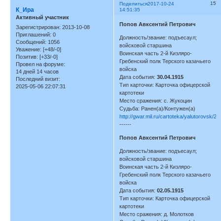
15
Поделиться
2017-10-24
К_Ира
14:51:35
Активный участник
Попов Авксентий Петрович
Зарегистрирован
: 2013-10-08
Приглашений:
0
Должность/звание: подъесаул;
Сообщений:
1056
войсковой старшина
Уважение:
[+48/-0]
Воинская часть 2-й Кизляро-
Позитив:
[+33/-0]
Гребенский полк Терского казачьего
Провел на форуме:
войска
14 дней 14 часов
Дата события:
30.04.1915
Последний визит:
Тип карточки: Карточка офицерской
2025-05-06 22:07:31
картотеки
Место сражения: с. Жукоцин
Судьба: Ранен(а)/Контужен(а)
http://gwar.mil.ru/cartoteka/yalutorovsk/2
------
Попов Авксентий Петрович
Должность/звание: подъесаул;
войсковой старшина
Воинская часть 2-й Кизляро-
Гребенский полк Терского казачьего
войска
Дата события:
02.05.1915
Тип карточки: Карточка офицерской
картотеки
Место сражения: д. Молотков