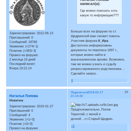
написал(а):
Где можно поискать хоть
какую то информацию???
Больше всех на форуме по ст.
Зарегистрирован
: 2012-06-13
Щедринской вам сможет помочь
Приглашений:
0
Участник форума
К_Ира
.
Сообщений:
18766
Достаточно информативны
Уважение:
[+274/-1]
документы по переписи 1897 г.,
Позитив:
[+383/-3]
которые можно найти в
Провел на форуме:
махачкалинском архиве. Возможно,
2 месяца 16 дней
Последний визит:
там же можно узнать и судьбу
Вчера 19:21:14
репрессированного родственника ...
Сделайте запрос.
0
25
Поделиться
2019-02-17
Наталья Попова
21:14:42
Новичок
Зарегистрирован
: 2019-01-27
Предположительно..Попов
Приглашений:
0
Терентий..с женой и
Сообщений:
4
дочкой....ст.Старый Щедрин..
Уважение:
[+1/-0]
Позитив:
[+0/-0]
+1
Провел на форуме: