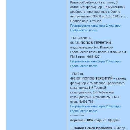
Кизляро-Гребенский каз. полк, 6
сотня, мл. фельдшер. За мужество и
храбрость, проявленные в боях с
австрийцами с 30.08 по 1.10.1915 у д.
Соснов на р. Стрыпе.
Георгиевские кавалеры 2 Кизляро-
Гребенского полка
-ГМ 3 степень
66 431
ПОПОВ ТЕРЕНТИЙ
–
мед.фельдшер 2-го Кизляро-
Гребенского казач.полка. Отличие см.
ГМ 3 степ. №66 427.
Георгиевские кавалеры 2 Кизляро-
Гребенского полка
- ГМ 4 ст.
491 804
ПОПОВ ТЕРЕНТИЙ
– ст.мед.
фельдшер 2-го Кизляро-Гребенского
казач.полка 1-й Терской
казач.дивизии. 1-й Кубанской
казач.дивизии. Отличие см. ГМ 4
степ. №491 783.
Георгиевские кавалеры 2 Кизляро-
Гребенского полка
------------
перепись 1897 года
. ст. Щедрин
1.
Попов Семен Иванович
1842 г.р.