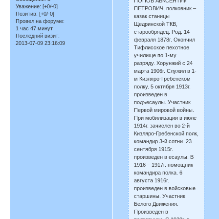
ПОПОВ АВКСЕНТИЙ
Уважение:
[+0/-0]
ПЕТРОВИЧ, полковник –
Позитив:
[+0/-0]
казак станицы
Провел на форуме:
Щедринской ТКВ,
1 час 47 минут
старообрядец. Род. 14
Последний визит:
февраля 1878г. Окончил
2013-07-09 23:16:09
Тифлисское пехотное
училище по 1-му
разряду. Хорунжий с 24
марта 1906г. Служил в 1-
м Кизляро-Гребенском
полку. 5 октября 1913г.
произведен в
подъесаулы. Участник
Первой мировой войны.
При мобилизации в июле
1914г. зачислен во 2-й
Кизляро-Гребенской полк,
командир 3-й сотни. 23
сентября 1915г.
произведен в есаулы. В
1916 – 1917г. помощник
командира полка. 6
августа 1916г.
произведен в войсковые
старшины. Участник
Белого Движения.
Произведен в