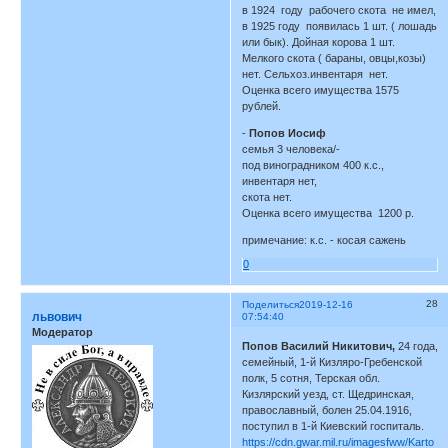
в 1924 году рабочего скота не имел,
в 1925 году появилась 1 шт. ( лошадь
или бык). Дойная корова 1 шт.
Мелкого скота ( бараны, овцы,козы)
нет. Сельхоз.инвентаря нет.
Оценка всего имущества 1575
рублей.
-
Попов Иосиф
семья 3 человека/-
под виноградником 400 к.с.,
инвентаря нет,
скота нет.
Оценка всего имущества 1200 р.
примечание: к.с. - косая сажень
0
28
Поделиться
2019-12-16
львович
07:54:40
Модератор
Попов Василий Никитович,
24 года,
семейный, 1-й Кизляро-Гребенской
полк, 5 сотня, Терская обл.
Кизлярский уезд, ст. Щедринская,
православный, болен 25.04.1916,
поступил в 1-й Киевский госпиталь.
https://cdn.gwar.mil.ru/imagesfww/Karto