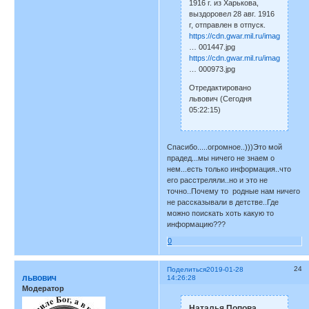
1916 г. из Харькова,
выздоровел 28 авг. 1916
г, отправлен в отпуск.
https://cdn.gwar.mil.ru/imagesfww/K
… 001447.jpg
https://cdn.gwar.mil.ru/imagesfww/K
… 000973.jpg
Отредактировано
львович (Сегодня
05:22:15)
Спасибо.....огромное..)))Это мой
прадед...мы ничего не знаем о
нем...есть только информация..что
его расстреляли..но и это не
точно..Почему то родные нам ничего
не рассказывали в детстве..Где
можно поискать хоть какую то
информацию???
0
24
Поделиться
2019-01-28
львович
14:26:28
Модератор
Наталья Попова