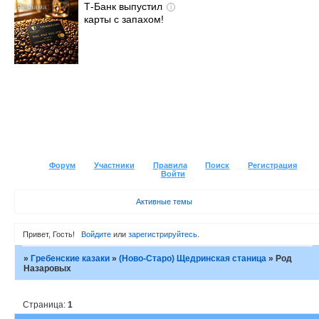
Т-Банк выпустил
i
карты с запахом!
Форум
Участники
Правила
Поиск
Регистрация
Войти
Активные темы
Привет, Гость!
Войдите
или
зарегистрируйтесь
.
»
Гребенские казаки
»
(Ново-Старо) Щедринская станица
»
Род
Назаровых
Страница:
1