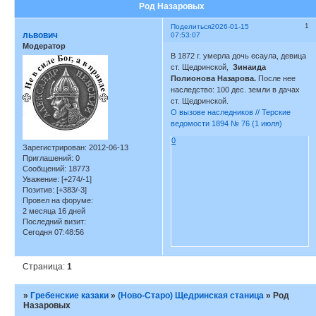
Род Назаровых
1
Поделиться
2026-01-15
львович
07:53:07
Модератор
В 1872 г. умерла дочь есаула, девица
ст. Щедринской,
Зинаида
Полионова Назарова.
После нее
наследство: 100 дес. земли в дачах
ст. Щедринской.
О вызове наследников // Терские
ведомости 1894 № 76 (1 июля)
0
Зарегистрирован
: 2012-06-13
Приглашений:
0
Сообщений:
18773
Уважение:
[+274/-1]
Позитив:
[+383/-3]
Провел на форуме:
2 месяца 16 дней
Последний визит:
Сегодня 07:48:56
Страница:
1
»
Гребенские казаки
»
(Ново-Старо) Щедринская станица
»
Род
Назаровых