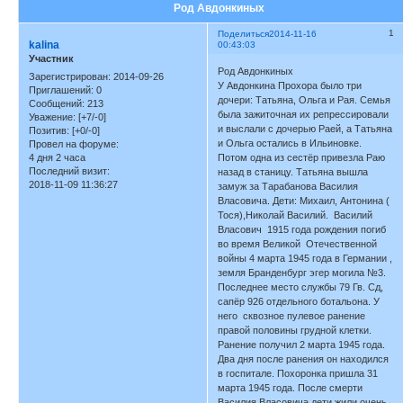
Род Авдонкиных
1
Поделиться
2014-11-16
kalina
00:43:03
Участник
Род Авдонкиных
Зарегистрирован
: 2014-09-26
У Авдонкина Прохора было три
Приглашений:
0
дочери: Татьяна, Ольга и Рая. Семья
Сообщений:
213
была зажиточная их репрессировали
Уважение:
[+7/-0]
и выслали с дочерью Раей, а Татьяна
Позитив:
[+0/-0]
и Ольга остались в Ильиновке.
Провел на форуме:
4 дня 2 часа
Потом одна из сестёр привезла Раю
Последний визит:
назад в станицу. Татьяна вышла
2018-11-09 11:36:27
замуж за Тарабанова Василия
Власовича. Дети: Михаил, Антонина (
Тося),Николай Василий. Василий
Власович 1915 года рождения погиб
во время Великой Отечественной
войны 4 марта 1945 года в Германии ,
земля Бранденбург эгер могила №3.
Последнее место службы 79 Гв. Сд,
сапёр 926 отдельного ботальона. У
него сквозное пулевое ранение
правой половины грудной клетки.
Ранение получил 2 марта 1945 года.
Два дня после ранения он находился
в госпитале. Похоронка пришла 31
марта 1945 года. После смерти
Василия Власовича дети жили очень