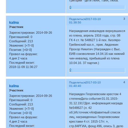
Григорий -дети Лёня, Таня, Люба.
0
3
Поделиться
2017-03-10
kalina
01:38:50
Участник
Награждения инвалидов вернувшихся
Зарегистрирован
: 2014-09-26
из плена, апрель 1916 года, стр. 08
Приглашений:
0
ГК 4 ст. № 548627 1-й пех. Кизляро-
Сообщений:
213
Гребенский каз.п., прик. Авдонкин
Уважение:
[+7/-0]
Прохор Никитич (Награжден с Выс.
Позитив:
[+0/-0]
ЕИВ соизволения 14.04.16 как нижний
Провел на форуме:
4 дня 2 часа
чин-инвалид, прибывший из плена
Последний визит:
10.04.16. 37 партия.)
2018-11-09 11:36:27
0
4
Поделиться
2017-03-10
kalina
01:40:40
Участник
Награжден Георгиевским крестом 4
Зарегистрирован
: 2014-09-26
степениДата события:01.01.1915-
Приглашений:
0
31.12.1917Доп. информация:награда
Сообщений:
213
№548627 (л. 42
Уважение:
[+7/-0]
об.)Источник:«Алфавитный список
Позитив:
[+0/-0]
лиц, награжденных Георгиевскими
Провел на форуме:
4 дня 2 часа
крестами 4 ст. 1915-17гг. »,
Последний визит:
стр.84РГИА, фонд 496, опись 3, дело