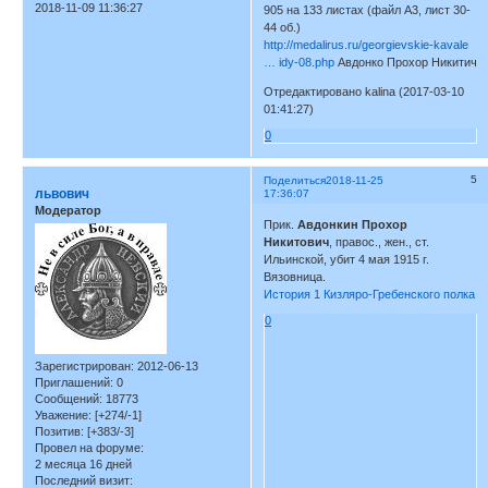
2018-11-09 11:36:27
905 на 133 листах (файл А3, лист 30-
44 об.)
http://medalirus.ru/georgievskie-kavale
… idy-08.php
Авдонко Прохор Никитич
Отредактировано kalina (2017-03-10
01:41:27)
0
5
Поделиться
2018-11-25
львович
17:36:07
Модератор
Прик.
Авдонкин Прохор
Никитович
, правос., жен., ст.
Ильинской, убит 4 мая 1915 г.
Вязовница.
История 1 Кизляро-Гребенского полка
0
Зарегистрирован
: 2012-06-13
Приглашений:
0
Сообщений:
18773
Уважение:
[+274/-1]
Позитив:
[+383/-3]
Провел на форуме:
2 месяца 16 дней
Последний визит: