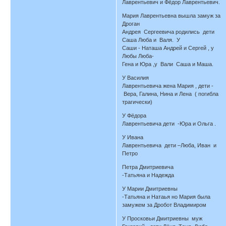
Лаврентьевич и Фёдор Лаврентьевич.
Мария Лаврентьевна вышла замуж за
Дроган
Андрея Сергеевича родились дети
Саша Люба и Валя. У
Саши - Наташа Андрей и Сергей , у
Любы Люба-
Гена и Юра ,у Вали Саша и Маша.
У Василия
Лаврентьевича жена Мария , дети -
Вера, Галина, Нина и Лена ( погибла
трагически)
У Фёдора
Лаврентьевича дети -Юра и Ольга .
У Ивана
Лаврентьевича дети –Люба, Иван и
Петро
Петра Дмитриевича
-Татьяна и Надежда
У Марии Дмитриевны
-Татьяна и Натаья но Мария была
замужем за Дробот Владимиром
У Просковьи Дмитриевны муж