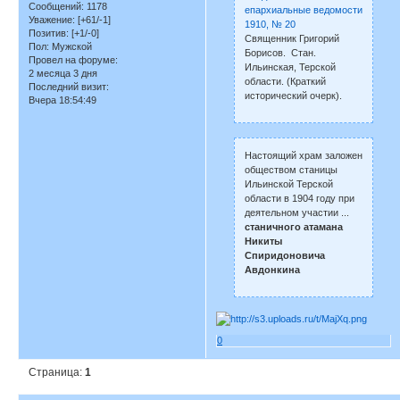
Сообщений:
1178
епархиальные ведомости
Уважение:
[+61/-1]
1910, № 20
Позитив:
[+1/-0]
Священник Григорий
Пол:
Мужской
Борисов. Стан.
Провел на форуме:
Ильинская, Терской
2 месяца 3 дня
области. (Краткий
Последний визит:
исторический очерк).
Вчера 18:54:49
Настоящий храм заложен
обществом станицы
Ильинской Терской
области в 1904 году при
деятельном участии ...
станичного атамана
Никиты
Спиридоновича
Авдонкина
0
Страница:
1