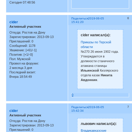
Сегодня 07:48:56
6
Поделиться
2019-06-05
cider
15:41:20
Активный участник
Откуда:
Ростов на Дону
cider написал(а):
Зарегистрирован
: 2013-09-13
Приглашений:
0
Приказы по Терской
Сообщений:
1178
области
Уважение:
[+61/-1]
№270 26 июня 1902 года.
Позитив:
[+1/-0]
Утверждается в
Пол:
Мужской
должности станичного
Провел на форуме:
атамана станицы
2 месяца 3 дня
Ильинской
Кизлярского
Последний визит:
отдела казак
Никита
Вчера 18:54:49
Авдонкин
.
0
7
Поделиться
2019-06-05
cider
15:42:34
Активный участник
Откуда:
Ростов на Дону
львович написал(а):
Зарегистрирован
: 2013-09-13
Приглашений:
0
Владикавказские