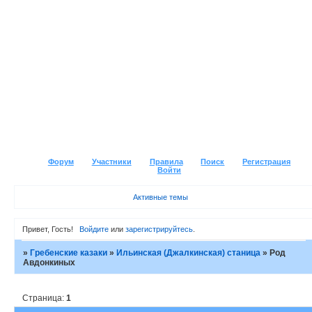
Форум
Участники
Правила
Поиск
Регистрация
Войти
Активные темы
Привет, Гость!
Войдите
или
зарегистрируйтесь
.
»
Гребенские казаки
»
Ильинская (Джалкинская) станица
»
Род
Авдонкиных
Страница:
1