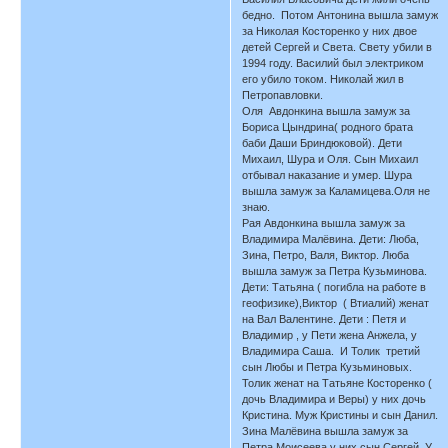
бедно. Потом Антонина вышла замуж
за Николая Косторенко у них двое
детей Сергей и Света. Свету убили в
1994 году. Василий был электриком
его убило током. Николай жил в
Петропавловки.
Оля Авдонкина вышла замуж за
Бориса Цындрина( родного брата
баби Даши Бриндюковой). Дети
Михаил, Шура и Оля. Сын Михаил
отбывал наказание и умер. Шура
вышла замуж за Каламицева.Оля не
знаю.
Рая Авдонкина вышла замуж за
Владимира Малёвина. Дети: Люба,
Зина, Петро, Валя, Виктор. Люба
вышла замуж за Петра Кузьминова.
Дети: Татьяна ( погибла на работе в
геофизике),Виктор ( Втиалий) женат
на Вал Валентине. Дети : Петя и
Владимир , у Пети жена Анжела, у
Владимира Саша. И Толик третий
сын Любы и Петра Кузьминовых.
Толик женат на Татьяне Косторенко (
дочь Владимира и Веры) у них дочь
Кристина. Муж Кристины и сын Данил.
Зина Малёвина вышла замуж за
Петра Моисеева у них сын Сергей. У