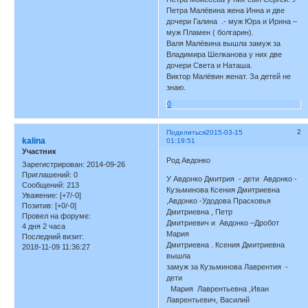
Петра Малёвина жена Инна и две
дочери Галина .- муж Юра и Ирина –
муж Пламен ( болгарин).
Валя Малёвина вышла замуж за
Владимира Шелканова у них две
дочери Света и Наташа.
Виктор Малёвин женат. За детей не
знаю.
0
2
Поделиться
2015-03-15
kalina
01:19:51
Участник
Род Авдонко
Зарегистрирован
: 2014-09-26
Приглашений:
0
У Авдонко Дмитрия - дети Авдонко -
Сообщений:
213
Кузьминова Ксения Дмитриевна
Уважение:
[+7/-0]
,Авдонко -Удодова Прасковья
Позитив:
[+0/-0]
Дмитриевна , Петр
Провел на форуме:
Дмитриевич и Авдонко –Дробот
4 дня 2 часа
Мария
Последний визит:
Дмитриевна . Ксения Дмитриевна
2018-11-09 11:36:27
вышла
замуж за Кузьминова Лаврентия -
дети
Мария Лаврентьевна ,Иван
Лаврентьевич, Василий