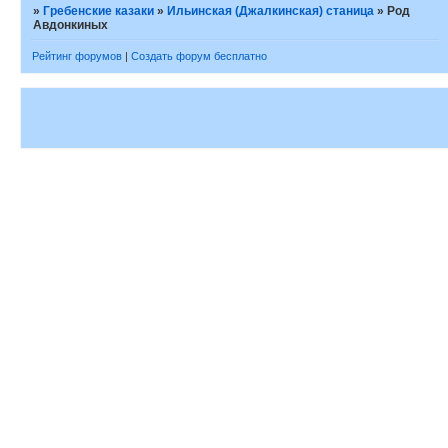
»
Гребенские казаки
»
Ильинская (Джалкинская) станица
»
Род
Авдонкиных
Рейтинг форумов
|
Создать форум бесплатно