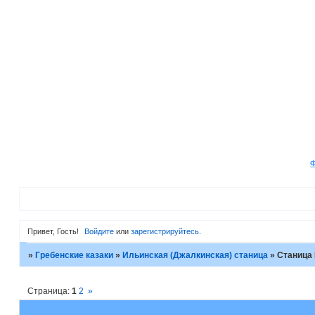
Привет, Гость!
Войдите
или
зарегистрируйтесь
.
»
Гребенские казаки
»
Ильинская (Джалкинская) станица
»
Станица
Страница:
1
2
»