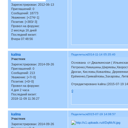
Зарегистрирован
: 2012-06-13
Приглашений:
0
Сообщений:
18773
Уважение:
[+274/-1]
Позитив:
[+383/-3]
Провел на форуме:
2 месяца 16 дней
Последний визит:
Вчера 07:48:56
kalina
Поделиться
2014-11-14 05:35:40
Участник
Основана ст Джалкинская ( Ильинская
Зарегистрирован
: 2014-09-26
Петренко,Никишины,Ширяевы,Хворосто
Приглашений:
0
Дроган, Кисловы,Ковалёвы, Деревянк
Сообщений:
213
Ерёменко,Гримайловы,Захаровы, Литв
Уважение:
[+7/-0]
Позитив:
[+0/-0]
Отредактировано kalina (2015-07-19 14
Провел на форуме:
4 дня 2 часа
0
Последний визит:
2018-11-09 11:36:27
kalina
Поделиться
2015-07-19 14:08:57
Участник
Зарегистрирован
: 2014-09-26