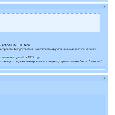
5
й революции 1905 года.
горского, Моздокского и Сунженского отделов, включая и казачьи полки
о волнениях декабря 1905 года:
ницы .... и даже Кизлярского, последнего, однако, только близ г. Грозного."
6