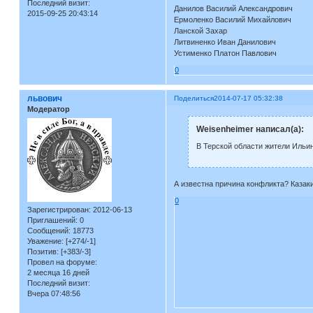
Последний визит:
Данилов Василий Александрович
2015-09-25 20:43:14
Ермоленко Василий Михайлович
Ланской Захар
Литвиненко Иван Данилович
Устименко Платон Павлович
0
львович
Поделиться
2014-07-17 05:32:38
Модератор
Weisenheimer написал(а):
В Терской области жители Ильин
А известна причина конфликта? Казак
0
Зарегистрирован
: 2012-06-13
Приглашений:
0
Сообщений:
18773
Уважение:
[+274/-1]
Позитив:
[+383/-3]
Провел на форуме:
2 месяца 16 дней
Последний визит:
Вчера 07:48:56