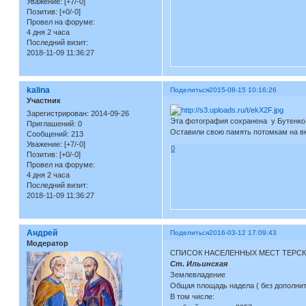
Уважение:
[+7/-0]
Позитив:
[+0/-0]
Провел на форуме:
4 дня 2 часа
Последний визит:
2018-11-09 11:36:27
kalina
Поделиться
2015-08-15 10:16:26
Участник
Зарегистрирован
: 2014-09-26
Эта фотография сохранена у Бутенко Г
Приглашений:
0
Оставили свою память потомкам на в
Сообщений:
213
Уважение:
[+7/-0]
0
Позитив:
[+0/-0]
Провел на форуме:
4 дня 2 часа
Последний визит:
2018-11-09 11:36:27
Андрей
Поделиться
2016-03-12 17:09:43
Модератор
СПИСОК НАСЕЛЕННЫХ МЕСТ ТЕРСК
Ст. Ильинская
Землевладение
Общая площадь надела ( без дополните
В том числе: