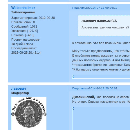
Weisenheimer
Поделиться
2014-07-17 09:26:19
Заблокирован
Зарегистрирован
: 2012-09-30
львович написал(а):
Приглашений:
0
Сообщений:
1071
А известна причина конфликта? 
Уважение:
[+27/-0]
Позитив:
[+4/-0]
Провел на форуме:
К сожалению, это вся пока имеющаяс
10 дней 4 часа
Последний визит:
Могу только предположить, что это бы
2015-09-25 20:43:14
В опубликованных документах о револ
данных полковых округов. А вот Кизл
Что касается брожения населения Кизл
"К большому огорчению моему я должен 
0
львович
Поделиться
2014-10-18 20:00:01
Модератор
Джалкинский,
каз. поселок на левом 
Источник: Списки населенных мест Кав
0