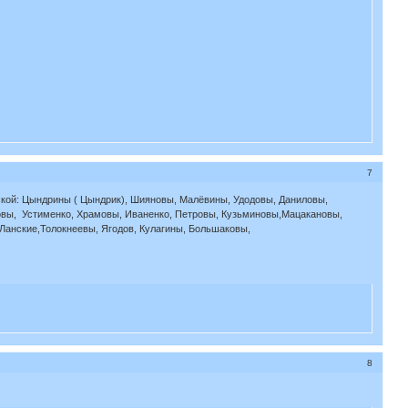
7
ской: Цындрины ( Цындрик), Шияновы, Малёвины, Удодовы, Даниловы,
овы, Устименко, Храмовы, Иваненко, Петровы, Кузьминовы,Мацакановы,
Ланские,Толокнеевы, Ягодов, Кулагины, Большаковы,
8