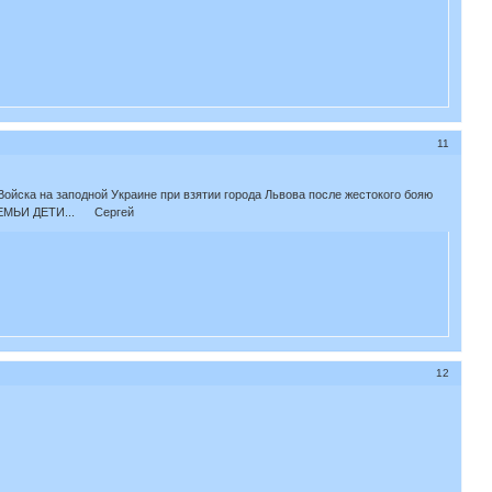
11
 Войска на заподной Украине при взятии города Львова после жестокого бояю
 СЕМЬИ ДЕТИ... Сергей
12