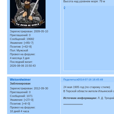
Высота над уровнем моря: 79 м
0
Зарегистрирован
: 2009-05-10
Приглашений:
0
Сообщений:
19682
Уважение:
[+85/-7]
Позитив:
[+42/-8]
Пол:
Мужской
Провел на форуме:
4 месяца 3 дня
Последний визит:
2026-08-06 15:50:43
Weisenheimer
Поделиться
2014-07-16 16:45:48
Заблокирован
24 мая 1905 год (по старому стилю)
Зарегистрирован
: 2012-09-30
В Терской области жители Ильинской 
Приглашений:
0
Сообщений:
1071
Источник информации:
Л. Д. Троцки
Уважение:
[+27/-0]
Позитив:
[+4/-0]
*******************
Провел на форуме:
10 дней 4 часа