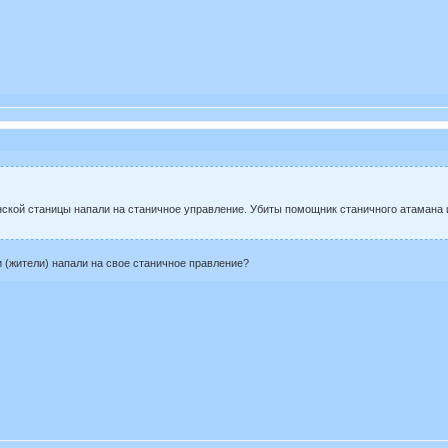
ской станицы напали на станичное управление. Убиты помощник станичного атамана и
и (жители) напали на свое станичное правление?