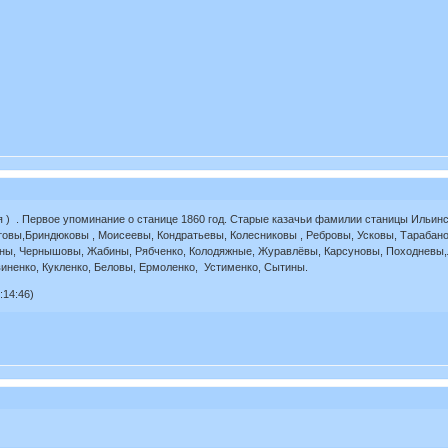
 ) . Первое упоминание о станице 1860 год. Старые казачьи фамилии станицы Ильин
вы,Бриндюковы , Моисеевы, Кондратьевы, Колесниковы , Ребровы, Усковы, Тарабан
ины, Чернышовы, Жабины, Рябченко, Колодяжные, Журавлёвы, Карсуновы, Походневы,
иненко, Кукленко, Беловы, Ермоленко, Устименко, Сытины.
:14:46)