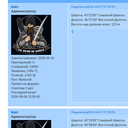
boer
Поделиться
2011-04-07 07:56:52
Администратор
Широта: 43°22'00'' Северной Широты
Долгота: 45°57'00'' Восточной Долготы
Высота над уровнем моря: 123 м
0
Зарегистрирован
: 2009-05-10
Приглашений:
0
Сообщений:
19682
Уважение:
[+85/-7]
Позитив:
[+42/-8]
Пол:
Мужской
Провел на форуме:
4 месяца 3 дня
Последний визит:
2026-08-06 15:50:43
boer
Поделиться
2011-04-07 07:58:51
Администратор
Широта: 43°19'00'' Северной Широты
Долгота: 45°58'60'' Восточной Долготы