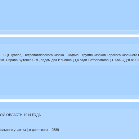
 С.(г Туапсе) Петропавловского казака . Подпись: группа казаков Терского казачьего
кки. Справа Бутенко С Л , рядом два Ильиновцы,а зади Петропавловцы. КАК ОДНОЙ
ОЙ ОБЛАСТИ 1914 ГОДА
льного участка ) в десятинах - 2589