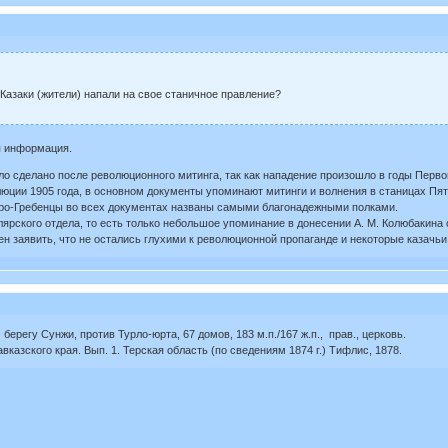
Казаки (жители) напали на свое станичное правление?
я информация.
ло сделано после революционного митинга, так как нападение произошло в годы Перво
юции 1905 года, в основном документы упоминают митинги и волнения в станицах Пяти
яро-Гребенцы во всех документах названы самыми благонадежными полками.
ярского отдела, то есть только небольшое упоминание в донесении А. М. Колюбакина 
заявить, что не остались глухими к революционной пропаганде и некоторые казачьи ста
берегу Сунжи, против Турло-юрта, 67 домов, 183 м.п./167 ж.п., прав., церковь.
казского края. Вып. 1. Терская область (по сведениям 1874 г.) Тифлис, 1878.