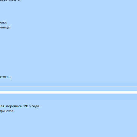
ик).
тница)
:38:18)
ая перепись 1916 года.
дринская.