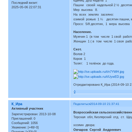
единиц душ надела 1
Последний визит:
Пашни своей надельной 2 ½ десяти
2025-05-06 22:07:31
Мер высева 8.
На всех землях засеяно:
озимой рожью 1 ¼ десятин пашни, м
Просо: 5/8 десятин, 1 мера высева
Население.
Мужчин 1 (в том числе 1 свой работн
Женщин 1 ( в том числе 1 своя рабо
Скот.
Волов 2
Коров 1
Телят: 1 телёнок до года.
Отредактировано К_Ира (2014-09-10 21
0
К_Ира
Поделиться
2014-09-10 21:37:41
Активный участник
Всероссийская сельскохозяйственн
Зарегистрирован
: 2013-10-08
Терская обл, Кизлярский отд. ст. Ще
Приглашений:
0
Сообщений:
1056
хозяин двора:
Уважение:
[+48/-0]
Овчаров Сергей Андреевич
Позитив:
[+33/-0]