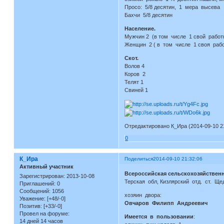
Просо: 5/8 десятин, 1 мера высева
Бахчи 5/8 десятин
Население.
Мужчин 2 (в том числе 1 свой работн
Женщин 2 ( в том числе 1 своя рабо
Скот.
Волов 4
Коров 2
Телят 1
Свиней 1
Отредактировано К_Ира (2014-09-10 21
0
К_Ира
Поделиться
2014-09-10 21:32:06
Активный участник
Всероссийская сельскохозяйственн
Зарегистрирован
: 2013-10-08
Терская обл, Кизлярский отд. ст. Ще
Приглашений:
0
Сообщений:
1056
хозяин двора:
Уважение:
[+48/-0]
Овчаров Филипп Андреевич
Позитив:
[+33/-0]
Провел на форуме:
Имеется в пользовании
:
14 дней 14 часов