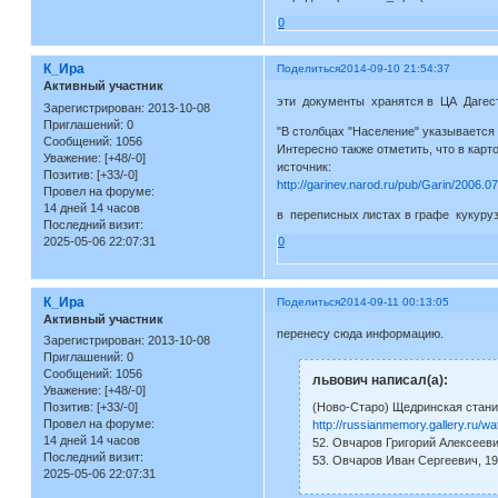
0
К_Ира
Поделиться
2014-09-10 21:54:37
Активный участник
эти документы хранятся в ЦА Дагест
Зарегистрирован
: 2013-10-08
Приглашений:
0
"В столбцах "Население" указывается
Сообщений:
1056
Интересно также отметить, что в кар
Уважение:
[+48/-0]
источник:
Позитив:
[+33/-0]
http://garinev.narod.ru/pub/Garin/2006.0
Провел на форуме:
14 дней 14 часов
в переписных листах в графе кукуру
Последний визит:
2025-05-06 22:07:31
0
К_Ира
Поделиться
2014-09-11 00:13:05
Активный участник
перенесу сюда информацию.
Зарегистрирован
: 2013-10-08
Приглашений:
0
Сообщений:
1056
львович написал(а):
Уважение:
[+48/-0]
(Ново-Старо) Щедринская станиц
Позитив:
[+33/-0]
Провел на форуме:
http://russianmemory.gallery.ru/
14 дней 14 часов
52. Овчаров Григорий Алексееви
Последний визит:
53. Овчаров Иван Сергеевич, 1
2025-05-06 22:07:31