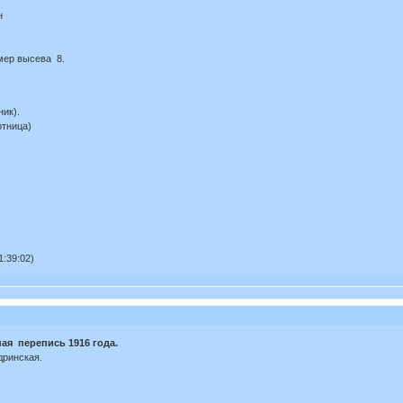
н
ер высева 8.
ик).
тница)
:39:02)
ая перепись 1916 года.
дринская.