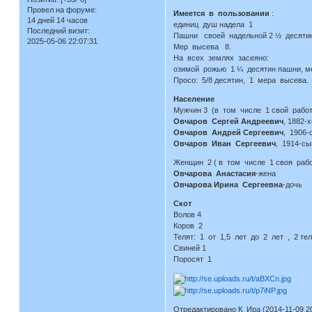
Провел на форуме:
Имеется в пользовании
:
14 дней 14 часов
единиц душ надела 1
Последний визит:
Пашни своей надельной 2 ½ десяти
2025-05-06 22:07:31
Мер высева 8.
На всех землях засеяно:
озимой рожью 1 ¼ десятин пашни, м
Просо: 5/8 десятин, 1 мера высева.
Население
Мужчин 3 (в том числе 1 свой работ
Овчаров Сергей Андреевич
, 1882-
Овчаров Андрей Сергеевич
, 1906-
Овчаров Иван Сергеевич
, 1914-сы
Женщин 2 ( в том числе 1 своя рабо
Овчарова Анастасия
-жена
Овчарова Ирина Сергеевна
-дочь
Скот
Волов 4
Коров 2
Телят: 1 от 1,5 лет до 2 лет , 2 тел
Свиней 1
Поросят 1
Отредактировано К_Ира (2014-11-09 20