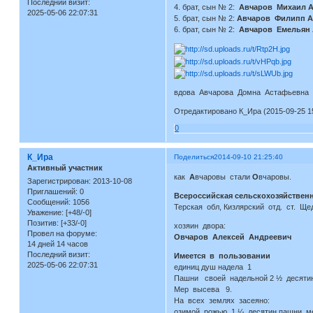
Последний визит:
4. брат, сын № 2:
Авчаров Михаил 
2025-05-06 22:07:31
5. брат, сын № 2:
Авчаров Филипп А
6. брат, сын № 2:
Авчаров Емельян
вдова Авчарова Домна Астафьевна в
Отредактировано К_Ира (2015-09-25 15
0
К_Ира
Поделиться
2014-09-10 21:25:40
Активный участник
как
А
вчаровы стали
О
вчаровы.
Зарегистрирован
: 2013-10-08
Приглашений:
0
Всероссийская сельскохозяйственн
Сообщений:
1056
Терская обл, Кизлярский отд. ст. Ще
Уважение:
[+48/-0]
Позитив:
[+33/-0]
хозяин двора:
Провел на форуме:
Овчаров Алексей Андреевич
14 дней 14 часов
Последний визит:
Имеется в пользовании
2025-05-06 22:07:31
единиц душ надела 1
Пашни своей надельной 2 ½ десяти
Мер высева 9.
На всех землях засеяно:
озимой рожью 1 ¼ десятин пашни, м