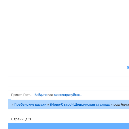
Привет, Гость!
Войдите
или
зарегистрируйтесь
.
»
Гребенские казаки
»
(Ново-Старо) Щедринская станица
»
род Авч
Страница:
1