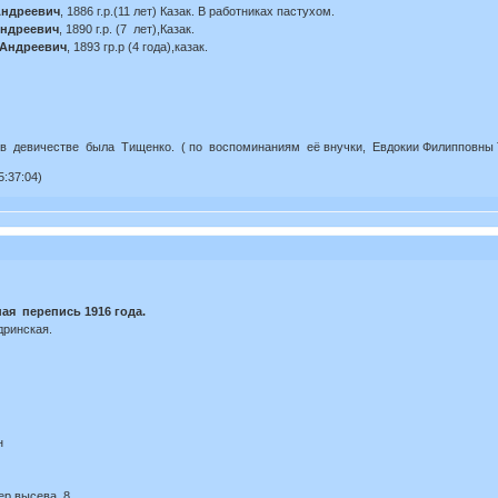
Андреевич
, 1886 г.р.(11 лет) Казак. В работниках пастухом.
ндреевич
, 1890 г.р. (7 лет),Казак.
 Андреевич
, 1893 гр.р (4 года),казак.
 девичестве была Тищенко. ( по воспоминаниям её внучки, Евдокии Филипповны
:37:04)
ая перепись 1916 года.
дринская.
н
ер высева 8.