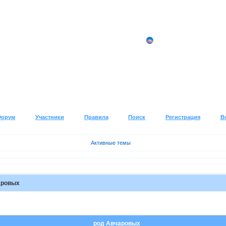
Форум
Участники
Правила
Поиск
Регистрация
В
Активные темы
аровых
род Авчаровых