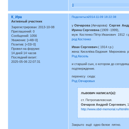
0
К_Ира
Поделиться
2014-11-09 18:22:38
Активный участник
у
Овчарова
(Авчарова)
Сергея Анд
Зарегистрирован
: 2013-10-08
Ирина Сергеевна
(1909 -1999),
Приглашений:
0
муж Костенко Пётр Иванович 1912 г.
Сообщений:
1056
род Костенко
Уважение:
[+48/-0]
Позитив:
[+33/-0]
Иван Сергеевич
( 1914 г.р.)
Провел на форуме:
жена: Киселёва Евдокия Мироновна р
14 дней 14 часов
Род Кесель
Последний визит:
2025-05-06 22:07:31
и старший сын, о котором до сегодн
подтверждение.
перенесу сюда:
Род Овчаровых
львович написал(а):
ст. Петропавловская.
Овчаров Андрей Сергеевич
, 
http://www.obd-memorial.ru/html/
Закрыто ещё одно белое пятно.