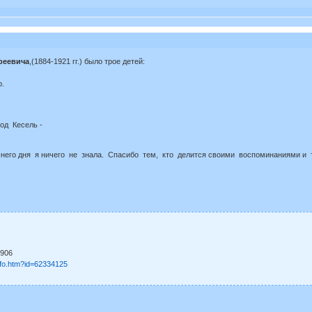
реевича
,(1884-1921 гг.) было трое детей:
р.
од Кесель -
яшнего дня я ничего не знала. Спасибо тем, кто делится своими воспоминаниями и
1906
info.htm?id=62334125