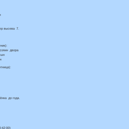
н
ер высева 7.
ник):
хозяин двора
сын
н
тница):
ёнка до года.
:42:00)