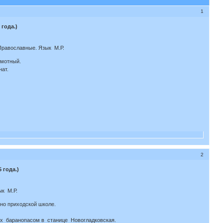
1
года.)
Православные. Язык М.Р.
амотный.
нат.
2
 года.)
ык М.Р.
овно приходской школе.
ках баранопасом в станице Новогладковская.