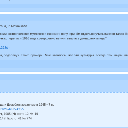
ана, г. Махачкала.
 количество человек мужского и женского полу, причём отдельно учитываются также 
точках переписи 1916 года совершенно не учитывалась домашняя птица."
7.26.htm
за, подсолнух стоит прочерк. Мне казалось, что эти культуры всегда там выращива
а » Демобилизованные в 1945-47 гг.
watch?a=bcaV-k1V2
ч, 1905 (Н) фото 12 № .19
914 (Н)фото 41 № 774