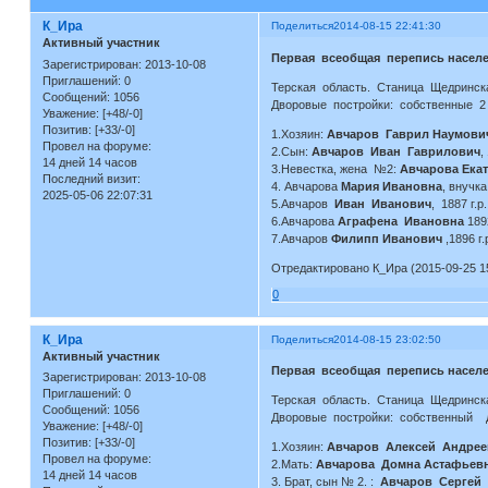
К_Ира
Поделиться
2014-08-15 22:41:30
Активный участник
Первая всеобщая перепись населе
Зарегистрирован
: 2013-10-08
Приглашений:
0
Терская область. Станица Щедринск
Сообщений:
1056
Дворовые постройки: собственные 2 
Уважение:
[+48/-0]
Позитив:
[+33/-0]
1.Хозяин:
Авчаров Гаврил Наумови
Провел на форуме:
2.Сын:
Авчаров Иван Гаврилович
,
14 дней 14 часов
3.Невестка, жена №2:
Авчарова Ека
Последний визит:
4. Авчарова
Мария Ивановна
, внучка
2025-05-06 22:07:31
5.Авчаров
Иван Иванович
, 1887 г.р.
6.Авчарова
Аграфена Ивановна
1892
7.Авчаров
Филипп Иванович
,1896 г.
Отредактировано К_Ира (2015-09-25 15
0
К_Ира
Поделиться
2014-08-15 23:02:50
Активный участник
Первая всеобщая перепись населе
Зарегистрирован
: 2013-10-08
Приглашений:
0
Терская область. Станица Щедринск
Сообщений:
1056
Дворовые постройки: собственный до
Уважение:
[+48/-0]
Позитив:
[+33/-0]
1.Хозяин:
Авчаров Алексей Андрее
Провел на форуме:
2.Мать:
Авчарова Домна Астафьев
14 дней 14 часов
3. Брат, сын № 2. :
Авчаров Сергей