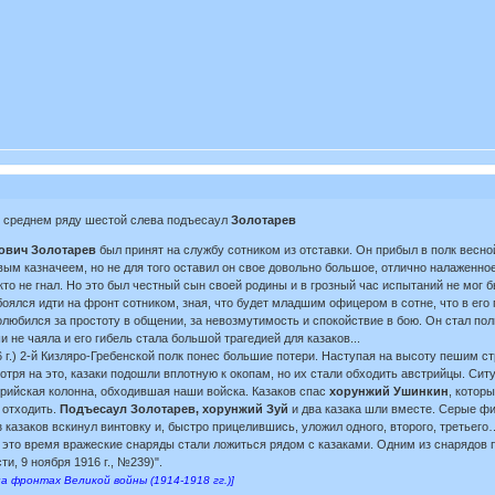
 среднем ряду шестой слева подъесаул
Золотарев
ович Золотарев
был принят на службу сотником из отставки. Он прибыл в полк весной 
м казначеем, но не для того оставил он свое довольно большое, отлично налаженное х
икто не гнал. Но это был честный сын своей родины и в грозный час испытаний не мо
оялся идти на фронт сотником, зная, что будет младшим офицером в сотне, что в его 
олюбился за простоту в общении, за невозмутимость и спокойствие в бою. Он стал по
 не чаяла и его гибель стала большой трагедией для казаков...
 г.) 2-й Кизляро-Гребенской полк понес большие потери. Наступая на высоту пешим с
тря на это, казаки подошли вплотную к окопам, но их стали обходить австрийцы. Ситу
рийская колонна, обходившая наши войска. Казаков спас
хорунжий Ушинкин
, котор
 отходить.
Подъесаул Золотарев, хорунжий Зуй
и два казака шли вместе. Серые фиг
з казаков вскинул винтовку и, быстро прицелившись, уложил одного, второго, третьег
В это время вражеские снаряды стали ложиться рядом с казаками. Одним из снарядо
и, 9 ноября 1916 г., №239)".
 на фронтах Великой войны (1914-1918 гг.)]