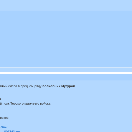
ятый слева в среднем ряду
полковник Музуров
...
а
й полк Терского казачьего войска
арьков
65947/
s … 001743.jpg