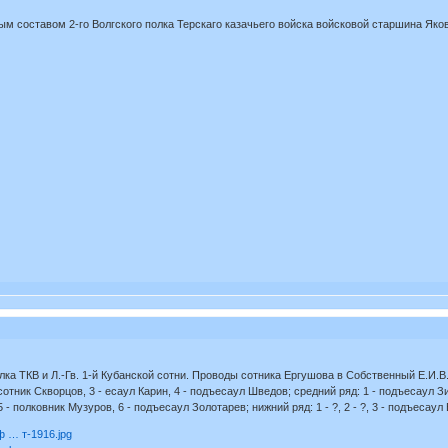
м составом 2-го Волгского полка Терскаго казачьего войска войсковой старшина Як
ка ТКВ и Л.-Гв. 1-й Кубанской сотни. Проводы сотника Ергушова в Собственный Е.И.В
 сотник Скворцов, 3 - есаул Карин, 4 - подъесаул Шведов; средний ряд: 1 - подъесаул З
5 - полковник Музуров, 6 - подъесаул Золотарев; нижний ряд: 1 - ?, 2 - ?, 3 - подъесау
ф … т-1916.jpg