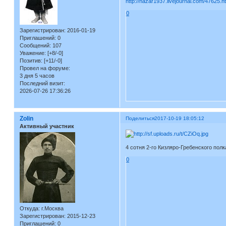
http://nazar1937.livejournal.com/47625.h
0
Зарегистрирован
: 2016-01-19
Приглашений:
0
Сообщений:
107
Уважение:
[+8/-0]
Позитив:
[+11/-0]
Провел на форуме:
3 дня 5 часов
Последний визит:
2026-07-26 17:36:26
Zolin
Поделиться
2017-10-19 18:05:12
Активный участник
4 сотня 2-го Кизляро-Гребенского полк
0
Откуда:
г.Москва
Зарегистрирован
: 2015-12-23
Приглашений:
0