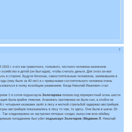
7
1915 г. и его как грамотного, толкового, честного человека назначили
озяйство и детей (он был вдов), чтобы считать деньги. Для этого он мог
г быть в стороне. Будучи богатым, самостоятельным человеком, занимавшем в
годы (ему было за 40 лет) и с привычками состоятельного человека очень
льзоваться в полку всеобщим уважением. Когда Николай Иванович стал
троем 1-я сотня подъесаула
Золотарева
попала под перекрестный огонь шести
ация была крайне тяжелая. Атаковать противника не было сил, а отойти не
ый с четырьмя казаками залёг в лесу и меткой стрельбой задержал австрийцев.
уры австрийцев показывались в лесу то там, то здесь. Они были в шагах 20-
о… Так хладнокровно он застрелил пятерых солдат, выпустив всю обойму.
в прямым попаданием был убит
подъесаул Золотарев
(
Медяник Л
. Николай