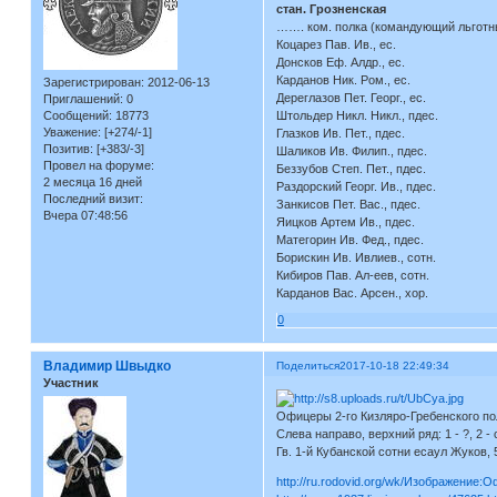
стан. Грозненская
……. ком. полка (командующий льготны
Коцарез Пав. Ив., ес.
Донсков Еф. Алдр., ес.
Карданов Ник. Ром., ес.
Зарегистрирован
: 2012-06-13
Дереглазов Пет. Георг., ес.
Приглашений:
0
Сообщений:
18773
Штольдер Никл. Никл., пдес.
Уважение:
[+274/-1]
Глазков Ив. Пет., пдес.
Позитив:
[+383/-3]
Шаликов Ив. Филип., пдес.
Провел на форуме:
Беззубов Степ. Пет., пдес.
2 месяца 16 дней
Раздорский Георг. Ив., пдес.
Последний визит:
Занкисов Пет. Вас., пдес.
Вчера 07:48:56
Яицков Артем Ив., пдес.
Матегорин Ив. Фед., пдес.
Борискин Ив. Ивлиев., сотн.
Кибиров Пав. Ал-еев, сотн.
Карданов Вас. Арсен., хор.
0
Владимир Швыдко
Поделиться
2017-10-18 22:49:34
Участник
Офицеры 2-го Кизляро-Гребенского пол
Слева направо, верхний ряд: 1 - ?, 2 -
Гв. 1-й Кубанской сотни есаул Жуков, 
http://ru.rodovid.org/wk/Изображение:О