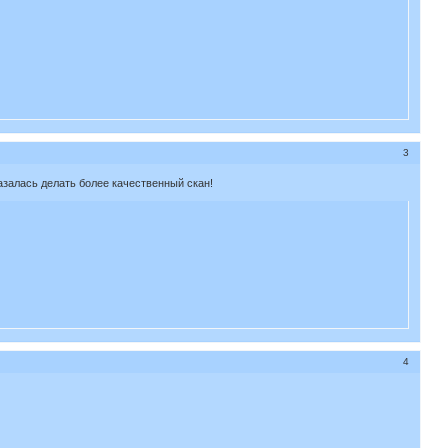
3
азалась делать более качественный скан!
4