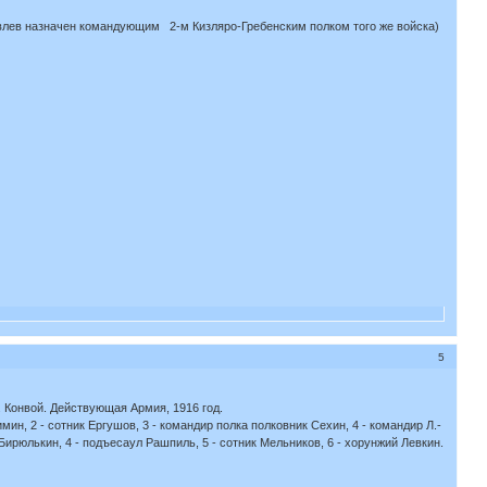
овлев назначен командующим 2-м Кизляро-Гребенским полком того же войска)
5
. Конвой. Действующая Армия, 1916 год.
имин, 2 - сотник Ергушов, 3 - командир полка полковник Сехин, 4 - командир Л.-
л Бирюлькин, 4 - подъесаул Рашпиль, 5 - сотник Мельников, 6 - хорунжий Левкин.