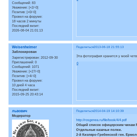
Сообщений:
83
Уважение:
[+2/-0]
Позитив:
[+0/-0]
Провел на форуме:
18 часов 2 минуты
Последний визит:
2026-08-04 21:01:13
Weisenheimer
Поделиться
2013-06-18 21:55:13
Заблокирован
Эта фотография хранится у моей четв
Зарегистрирован
: 2012-09-30
Приглашений:
0
0
Сообщений:
1071
Уважение:
[+27/-0]
Позитив:
[+4/-0]
Провел на форуме:
10 дней 4 часа
Последний визит:
2015-09-25 20:43:14
львович
Поделиться
2014-04-19 14:10:39
Модератор
http://rosgenea.ru/file/book/4/4.pdf
Общий список офицерским чинам Ру
Отдельные казачьи полки.
2-й Кизляро-Гребенской ген. Ермоло