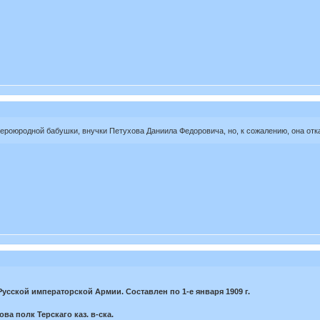
ероюродной бабушки, внучки Петухова Даниила Федоровича, но, к сожалению, она отк
сской императорской Армии. Составлен по 1-е января 1909 г.
ва полк Терскаго каз. в-ска.