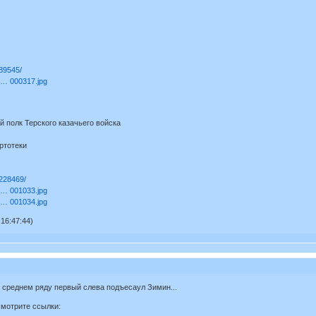
389545/
s … 000317.jpg
й полк Терского казачьего войска
ртотеки
2228469/
s … 001033.jpg
s … 001034.jpg
16:47:44)
 среднем ряду первый слева подъесаул Зимин...
смотрите ссылки: