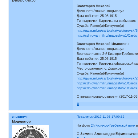
Вчера 07:48:56
Золотарев Николай
Должность/звание: подъесаул
Дата события: 25.08.1915
Тип карточки: Карточка на выбывших
Судьба: Ранен(а)/Контужен(а)
http://gwar.mil.ru/cartoteka/yalutorovsk/
http://cdn.gwar.mil.ru/imagesfww1/Card
Золотарев Николай Иванович
Должность/звание: подъесаул
Воинская часть 2-й Кизляро-Гребенски
Дата события: 25.08.1915
Тип карточки: Карточка офицерской ка
Место сражения: с. Дорохов
Судьба: Ранен(а)/Контужен(а)
http://gwar.mil.ru/cartoteka/yalutorovsk/
http://cdn.gwar.mil.ru/imagesfww1/Card
http://cdn.gwar.mil.ru/imagesfww1/Card
Отредактировано львович (2017-11-03 
0
львович
Поделиться
2017-11-03 17:00:32
Модератор
На фото
2й Кизляро-Гребенской полк
в
О
Зимине Александре Ефимовиче