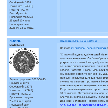
Сообщений:
2478
Уважение:
[+242/-0]
Позитив:
[+1/-0]
Пол:
Мужской
Провел на форуме:
25 дней 10 часов
Последний визит:
2026-04-13 23:08:11
львович
Поделиться
2017-11-03 16:46:16
Модератор
На фото
2й Кизляро-Гребенской полк
в
"Отважный подъесаул
Николай Иван
полковым казначеем. Он был образцовы
устроиться и в тылу. На службу его н
обществе видное положение, он не поб
нелегко. Казакам Николай Иванович п
командиром сотни, то сотня в нем души
При взятии высоты 1278 (16 июня 1916
Зарегистрирован
: 2012-06-13
пулеметов и пехоты противника. Несмо
Приглашений:
0
позволяли вражеские пулеметы и авст
Сообщений:
18773
Разрозненными группами терцы стали
Уважение:
[+274/-1]
30 от казаков. Остановившись, один и
Позитив:
[+383/-3]
Австрийцы в панике кинулись назад. 
Провел на форуме:
Иванович Золотарев. Терские ведомост
2 месяца 16 дней
Последний визит:
[Ф. С. Киреев. Терская казачья дивизия