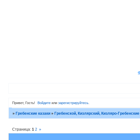
Привет, Гость!
Войдите
или
зарегистрируйтесь
.
»
Гребенские казаки
»
Гребенской, Кизлярский, Кизляро-Гребенские
Страница:
1
2
»