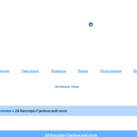
Форум
Участники
Правила
Поиск
Регистрация
В
Активные темы
 полки
»
2й Кизляро-Гребенской полк
2й Кизляро-Гребенской полк