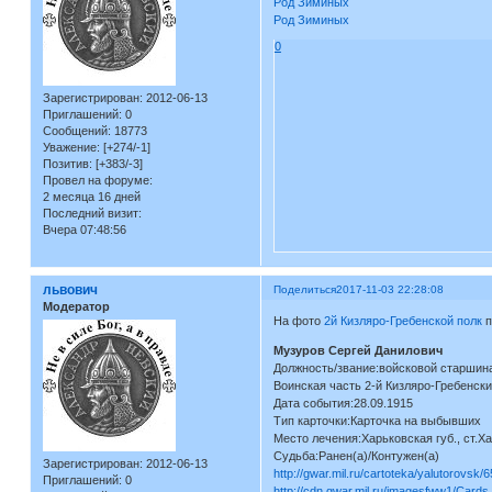
Род Зиминых
Род Зиминых
0
Зарегистрирован
: 2012-06-13
Приглашений:
0
Сообщений:
18773
Уважение:
[+274/-1]
Позитив:
[+383/-3]
Провел на форуме:
2 месяца 16 дней
Последний визит:
Вчера 07:48:56
львович
Поделиться
2017-11-03 22:28:08
Модератор
На фото
2й Кизляро-Гребенской полк
п
Музуров Сергей Данилович
Должность/звание:войсковой старшин
Воинская часть 2-й Кизляро-Гребенски
Дата события:28.09.1915
Тип карточки:Карточка на выбывших
Место лечения:Харьковская губ., ст.Х
Судьба:Ранен(а)/Контужен(а)
Зарегистрирован
: 2012-06-13
http://gwar.mil.ru/cartoteka/yalutorovsk/
Приглашений:
0
http://cdn.gwar.mil.ru/imagesfww1/Card